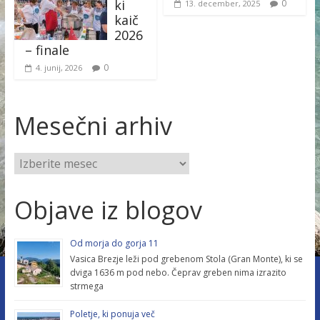
ki
0
13. december, 2025
kaič
2026
– finale
0
4. junij, 2026
Mesečni arhiv
Objave iz blogov
Od morja do gorja 11
Vasica Brezje leži pod grebenom Stola (Gran Monte), ki se
dviga 1636 m pod nebo. Čeprav greben nima izrazito
strmega
Poletje, ki ponuja več