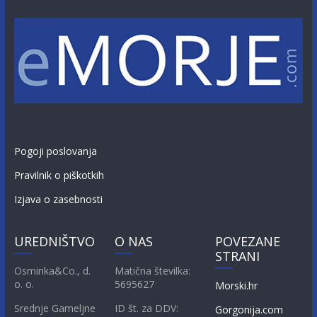
Pogoji poslovanja
Pravilnik o piškotkih
Izjava o zasebnosti
UREDNIŠTVO
O NAS
POVEZANE
STRANI
Osminka&Co., d.
Matična številka:
o. o.
5695627
Morski.hr
Srednje Gameljne
ID št. za DDV:
Gorgonija.com