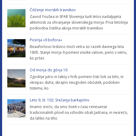
Čiščenje morskih travnikov
Zavod YouSea in SPAR Slovenija tudi letos nadaljujeta
aktivnosti za ohranjanje slovenskega morja. Prva letošnja
podvodna čistilna akcija morskih travnikov
Picerija »9 bofora«
Beaufortovo lestvico moči vetra so razvili davnega leta
1805. Stanje morja 9 pomeni visoke valove, peno v vetru,
ko pršec
Od morja do górja 10
Zgodnje jutro in takoj v hrib pomeni čisti šok za telo, in
»krepa« duha, skrajno neugoden občutek, podoben
tistemu, ko
Leto 9, št. 102; Srečanja barkajolov
Imamo srečo, da smo živeli v času renesanse
tradicionalnih plovil na vzhodni obali Jadrana, in nesrečo,
da lahko na tiho