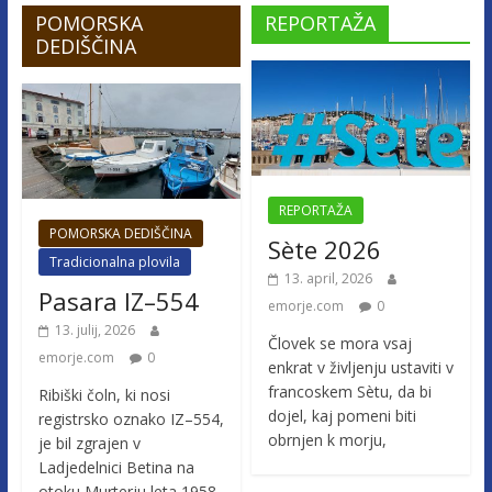
POMORSKA
REPORTAŽA
DEDIŠČINA
REPORTAŽA
POMORSKA DEDIŠČINA
Sète 2026
Tradicionalna plovila
13. april, 2026
Pasara IZ–554
emorje.com
0
13. julij, 2026
Človek se mora vsaj
emorje.com
0
enkrat v življenju ustaviti v
francoskem Sètu, da bi
Ribiški čoln, ki nosi
dojel, kaj pomeni biti
registrsko oznako IZ–554,
obrnjen k morju,
je bil zgrajen v
Ladjedelnici Betina na
otoku Murterju leta 1958.