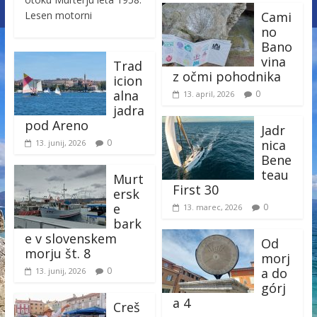
Lesen motorni
Cami
no
Bano
vina
Trad
z očmi pohodnika
icion
alna
0
13. april, 2026
jadra
pod Areno
Jadr
0
nica
13. junij, 2026
Bene
teau
Murt
First 30
ersk
e
0
13. marec, 2026
bark
e v slovenskem
Od
morju št. 8
morj
0
a do
13. junij, 2026
górj
a 4
Creš