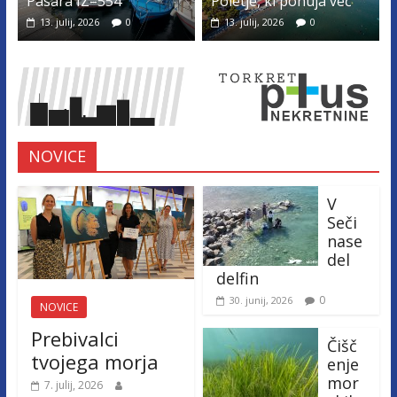
Pasara IZ–554
Poletje, ki ponuja več
13. julij, 2026
0
13. julij, 2026
0
NOVICE
V
Seči
nase
del
delfin
0
30. junij, 2026
NOVICE
Prebivalci
Čišč
tvojega morja
enje
mor
7. julij, 2026