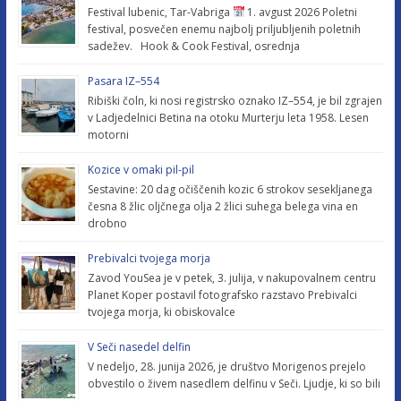
Festival lubenic, Tar-Vabriga
1. avgust 2026 Poletni
festival, posvečen enemu najbolj priljubljenih poletnih
sadežev. Hook & Cook Festival, osrednja
Pasara IZ–554
Ribiški čoln, ki nosi registrsko oznako IZ–554, je bil zgrajen
v Ladjedelnici Betina na otoku Murterju leta 1958. Lesen
motorni
Kozice v omaki pil-pil
Sestavine: 20 dag očiščenih kozic 6 strokov sesekljanega
česna 8 žlic oljčnega olja 2 žlici suhega belega vina en
drobno
Prebivalci tvojega morja
Zavod YouSea je v petek, 3. julija, v nakupovalnem centru
Planet Koper postavil fotografsko razstavo Prebivalci
tvojega morja, ki obiskovalce
V Seči nasedel delfin
V nedeljo, 28. junija 2026, je društvo Morigenos prejelo
obvestilo o živem nasedlem delfinu v Seči. Ljudje, ki so bili