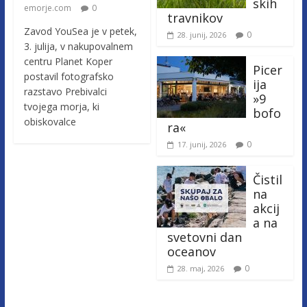
skih
emorje.com
0
travnikov
Zavod YouSea je v petek,
0
28. junij, 2026
3. julija, v nakupovalnem
centru Planet Koper
Picer
postavil fotografsko
ija
razstavo Prebivalci
»9
tvojega morja, ki
bofo
obiskovalce
ra«
0
17. junij, 2026
Čistil
na
akcij
a na
svetovni dan
oceanov
0
28. maj, 2026