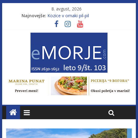
8. avgust, 2026
Najnovejše:
Kozice v omaki pil-pil
Leto 9, št. 103; Licenca brez morja
Od morja do gorja 11
Pasara IZ–554
Poletje, ki ponuja več