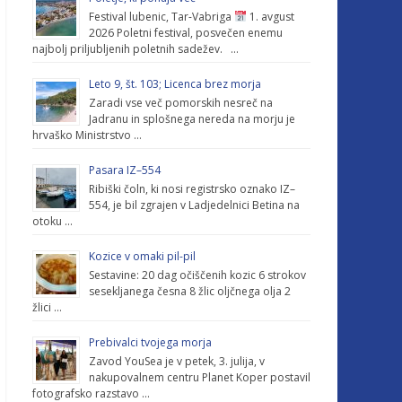
Festival lubenic, Tar-Vabriga
1. avgust
2026 Poletni festival, posvečen enemu
najbolj priljubljenih poletnih sadežev. …
Leto 9, št. 103; Licenca brez morja
Zaradi vse več pomorskih nesreč na
Jadranu in splošnega nereda na morju je
hrvaško Ministrstvo …
Pasara IZ–554
Ribiški čoln, ki nosi registrsko oznako IZ–
554, je bil zgrajen v Ladjedelnici Betina na
otoku …
Kozice v omaki pil-pil
Sestavine: 20 dag očiščenih kozic 6 strokov
sesekljanega česna 8 žlic oljčnega olja 2
žlici …
Prebivalci tvojega morja
Zavod YouSea je v petek, 3. julija, v
nakupovalnem centru Planet Koper postavil
fotografsko razstavo …