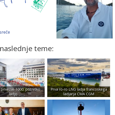
esreče
 naslednje teme:
privezali 1000. potniško
Prva ro-ro LNG ladja francoskega
ladjo
ladjarja CMA CGM