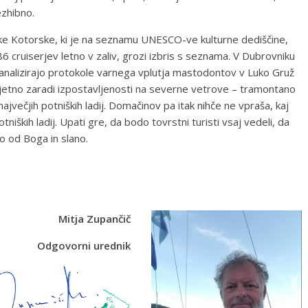
ezhibno.
oke Kotorske, ki je na seznamu UNESCO-ve kulturne dediščine,
 cruiserjev letno v zaliv, grozi izbris s seznama. V Dubrovniku
n analizirajo protokole varnega vplutja mastodontov v Luko Gruž
rjetno zaradi izpostavljenosti na severne vetrove – tramontano
največjih potniških ladij. Domačinov pa itak nihče ne vpraša, kaj
niških ladij. Upati gre, da bodo tovrstni turisti vsaj vedeli, da
 od Boga in slano.
Mitja Zupančič
Odgovorni urednik