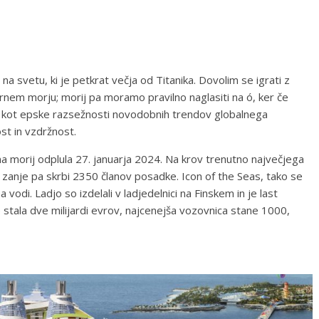
na svetu, ki je petkrat večja od Titanika. Dovolim se igrati z
irnem morju; morij pa moramo pravilno naglasiti na ó, ker če
 kot epske razsežnosti novodobnih trendov globalnega
st in vzdržnost.
a morij odplula 27. januarja 2024. Na krov trenutno največjega
 zanje pa skrbi 2350 članov posadke. Icon of the Seas, tako se
 vodi. Ladjo so izdelali v ladjedelnici na Finskem in je last
 stala dve milijardi evrov, najcenejša vozovnica stane 1000,