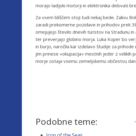
morajo ladijski motorji in elektronika delovati br
Za vsem bliščem stoji tudi nekaj bede. Zalivu B
zaradi prekomerne pozidave in prihodov prek 386
omejujejo število dnevih turistov na Stradunu i
ter preverjajo globino morja. Luka Koper bo ve
in burjo, naročila kar izdelavo študije za prihode 
jim prinese »okupacija« mestnih jeder z velikih pot
morje ostaja vsemu zemeljskemu občestvu dano
Podobne teme:
Icon of the Seas