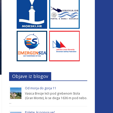
Objave iz blogov
Od morja do gorja 11
Vasica Brezje leži pod grebenom Stola
(Gran Monte), ki se dviga 1636 m pod nebo.
…
Poletje, ki ponuja več