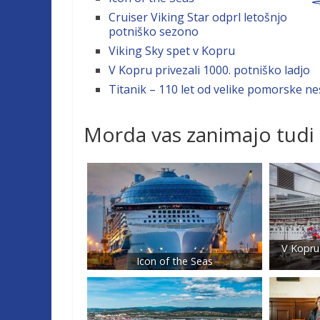
Cruiser Viking Star odprl letošnjo
potniško sezono
Viking Sky spet v Kopru
V Kopru privezali 1000. potniško ladjo
Titanik – 110 let od velike pomorske n
Morda vas zanimajo tudi
V Kopru 
Icon of the Seas