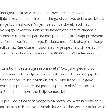
na gostov, ki se vkrcavajo na tovrstne ladje. A zanje so
ljajo kakovost in manire zahodnega stvarstva, dobro poskrbeli.
mi je tudi neskončni. V njem se zdi, da človek lebdi nad
ovo knjigo rekordov. Kabine so namenjene osmim članom in
premore tudi vodni park na morju. Vsi tisti, ki uživajo predvsem
 največjem drsališču na morju. Dodatna mogoča izbira je deskanje
j za različne okuse in visok slap, ki je spet najvišji, kar so jih
no zato ne bo težko odšteti skoraj 80.000 EUR/ teden dni v
na turističnih destinacijah širom sveta? Okoljsko gledano so
zakonodaji ter veljajo za zelo čiste ladje. Temu pritrjuje tudi
nad prihodi velikih potniških ladij v Luko Koper. Njegovo
vilo ljudi prav v mestna jedra, ki jih nato obiščejo, pokupijo
sa. Sploh pa so tovrstne ladje samooskrbne.
 plin. Ladja ima šest večgorivnih motorjev Wӓrtsilӓ, ki ustvarijo
ij pravo jadro na vodi, sploh, ko v njo udari veter z boka, zato