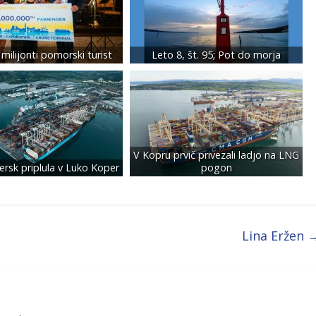
milijonti pomorski turist
Leto 8, št. 95; Pot do morja
V Kopru prvič privezali ladjo na LNG
ersk priplula v Luko Koper
pogon
Lina Eržen