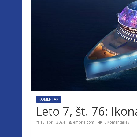
KOMENTAR
Leto 7, št. 76; Ikon
13. april, 2024
emorje.com
0 Komentarjev