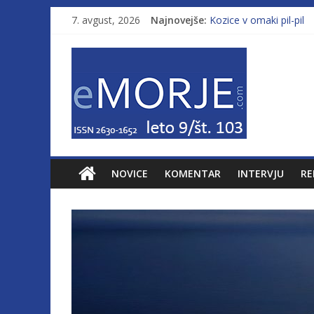
7. avgust, 2026
Najnovejše:
Kozice v omaki pil-pil
Leto 9, št. 103; Licenc
Od morja do gorja 11
Pasara IZ–554
Poletje, ki ponuja več
NOVICE
KOMENTAR
INTERVJU
RE