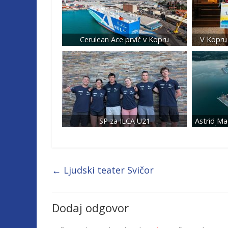
Cerulean Ace prvič v Kopru
V Kopru 
SP za ILCA U21
Astrid Ma
←
Ljudski teater Svičor
Dodaj odgovor