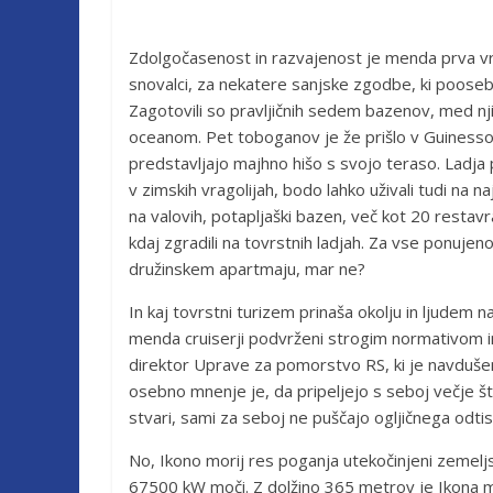
Zdolgočasenost in razvajenost je menda prva vrli
snovalci, za nekatere sanjske zgodbe, ki pooseb
Zagotovili so pravljičnih sedem bazenov, med nji
oceanom. Pet toboganov je že prišlo v Guiness
predstavljajo majhno hišo s svojo teraso. Ladja 
v zimskih vragolijah, bodo lahko uživali tudi na
na valovih, potapljaški bazen, več kot 20 restavraci
kdaj zgradili na tovrstnih ladjah. Za vse ponuje
družinskem apartmaju, mar ne?
In kaj tovrstni turizem prinaša okolju in ljudem 
menda cruiserji podvrženi strogim normativom in 
direktor Uprave za pomorstvo RS, ki je navdušen 
osebno mnenje je, da pripeljejo s seboj večje šte
stvari, sami za seboj ne puščajo ogljičnega odti
No, Ikono morij res poganja utekočinjeni zemeljski
67500 kW moči. Z dolžino 365 metrov je Ikona mor