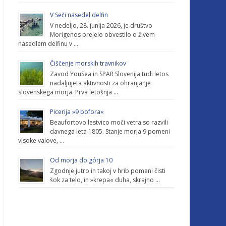
V Seči nasedel delfin
V nedeljo, 28. junija 2026, je društvo
Morigenos prejelo obvestilo o živem
nasedlem delfinu v …
Čiščenje morskih travnikov
Zavod YouSea in SPAR Slovenija tudi letos
nadaljujeta aktivnosti za ohranjanje
slovenskega morja. Prva letošnja …
Picerija »9 bofora«
Beaufortovo lestvico moči vetra so razvili
davnega leta 1805. Stanje morja 9 pomeni
visoke valove, …
Od morja do górja 10
Zgodnje jutro in takoj v hrib pomeni čisti
šok za telo, in »krepa« duha, skrajno …