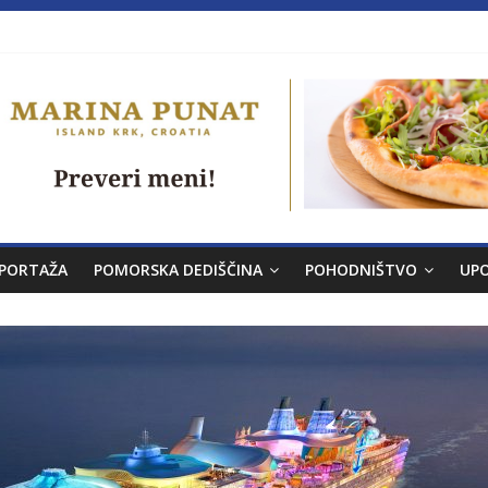
a brez morja
PORTAŽA
POMORSKA DEDIŠČINA
POHODNIŠTVO
UP