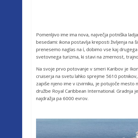
Pomenljivo ime ima nova, največja potniška ladja 
besedami: ikona postavlja kreposti življenja na š
prenesemo naglas na í, dobimo vse kaj drugega
svetovnega turizma, ki stavi na zmernost, trajno
Na svoje prvo potovanje v smeri Karibov je Ikon
cruiserja na svetu lahko sprejme 5610 potnikov,
zapiše njeno ime v izvirniku, je potujoče mesto na
družbe Royal Caribbean International. Gradnja je
najdražja pa 6000 evrov.