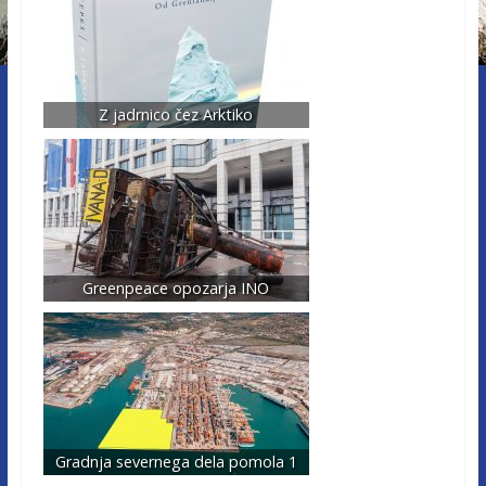
Z jadrnico čez Arktiko
Greenpeace opozarja INO
Gradnja severnega dela pomola 1