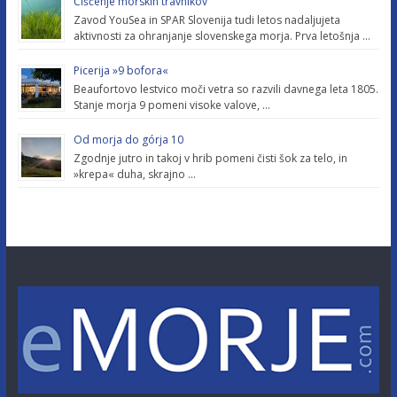
Čiščenje morskih travnikov
Zavod YouSea in SPAR Slovenija tudi letos nadaljujeta
aktivnosti za ohranjanje slovenskega morja. Prva letošnja …
Picerija »9 bofora«
Beaufortovo lestvico moči vetra so razvili davnega leta 1805.
Stanje morja 9 pomeni visoke valove, …
Od morja do górja 10
Zgodnje jutro in takoj v hrib pomeni čisti šok za telo, in
»krepa« duha, skrajno …