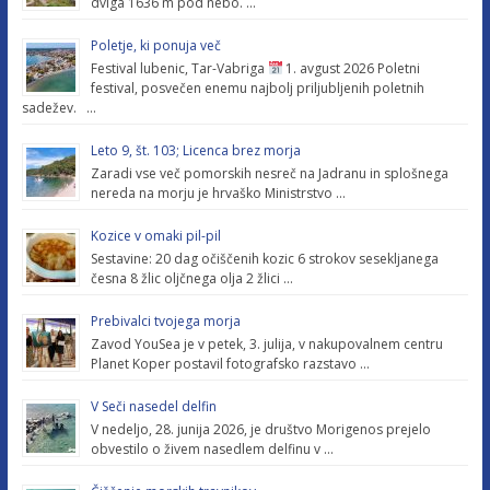
dviga 1636 m pod nebo. …
Poletje, ki ponuja več
Festival lubenic, Tar-Vabriga
1. avgust 2026 Poletni
festival, posvečen enemu najbolj priljubljenih poletnih
sadežev. …
Leto 9, št. 103; Licenca brez morja
Zaradi vse več pomorskih nesreč na Jadranu in splošnega
nereda na morju je hrvaško Ministrstvo …
Kozice v omaki pil-pil
Sestavine: 20 dag očiščenih kozic 6 strokov sesekljanega
česna 8 žlic oljčnega olja 2 žlici …
Prebivalci tvojega morja
Zavod YouSea je v petek, 3. julija, v nakupovalnem centru
Planet Koper postavil fotografsko razstavo …
V Seči nasedel delfin
V nedeljo, 28. junija 2026, je društvo Morigenos prejelo
obvestilo o živem nasedlem delfinu v …