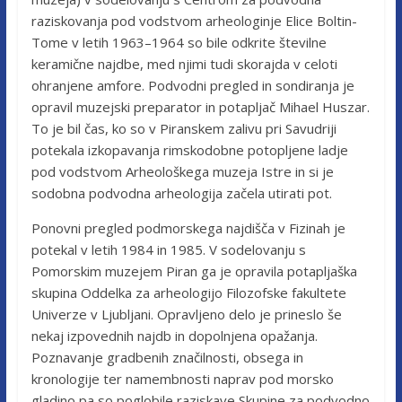
raziskovanja pod vodstvom arheologinje Elice Boltin-
Tome v letih 1963–1964 so bile odkrite številne
keramične najdbe, med njimi tudi skorajda v celoti
ohranjene amfore. Podvodni pregled in sondiranja je
opravil muzejski preparator in potapljač Mihael Huszar.
To je bil čas, ko so v Piranskem zalivu pri Savudriji
potekala izkopavanja rimskodobne potopljene ladje
pod vodstvom Arheološkega muzeja Istre in si je
sodobna podvodna arheologija začela utirati pot.
Ponovni pregled podmorskega najdišča v Fizinah je
potekal v letih 1984 in 1985. V sodelovanju s
Pomorskim muzejem Piran ga je opravila potapljaška
skupina Oddelka za arheologijo Filozofske fakultete
Univerze v Ljubljani. Opravljeno delo je prineslo še
nekaj izpovednih najdb in dopolnjena opažanja.
Poznavanje gradbenih značilnosti, obsega in
kronologije ter namembnosti naprav pod morsko
gladino pa so poglobile raziskave Skupine za podvodno