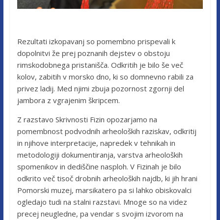
Rezultati izkopavanj so pomembno prispevali k
dopolnitvi že prej poznanih dejstev o obstoju
rimskodobnega pristanišča. Odkritih je bilo še več
kolov, zabitih v morsko dno, ki so domnevno rabili za
privez ladij. Med njimi zbuja pozornost zgornji del
jambora z vgrajenim škripcem.
Z razstavo Skrivnosti Fizin opozarjamo na
pomembnost podvodnih arheoloških raziskav, odkritij
in njihove interpretacije, napredek v tehnikah in
metodologiji dokumentiranja, varstva arheoloških
spomenikov in dediščine nasploh. V Fizinah je bilo
odkrito več tisoč drobnih arheoloških najdb, ki jih hrani
Pomorski muzej, marsikatero pa si lahko obiskovalci
ogledajo tudi na stalni razstavi. Mnoge so na videz
precej neugledne, pa vendar s svojim izvorom na