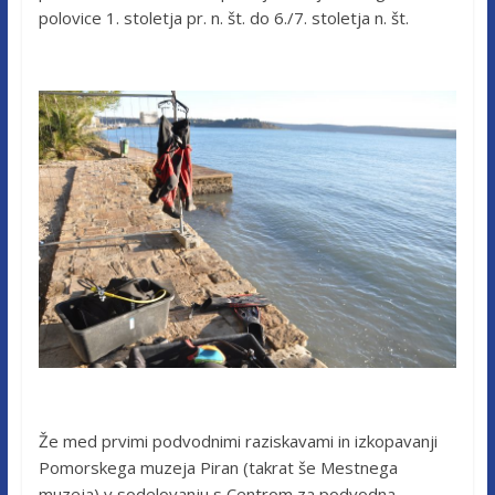
polovice 1. stoletja pr. n. št. do 6./7. stoletja n. št.
Že med prvimi podvodnimi raziskavami in izkopavanji
Pomorskega muzeja Piran (takrat še Mestnega
muzeja) v sodelovanju s Centrom za podvodna