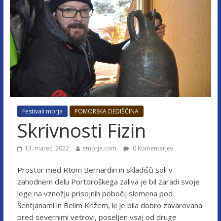
Festivali morja
POMORSKA DEDIŠČINA
Skrivnosti Fizin
13. marec, 2022
emorje.com
0 Komentarjev
Prostor med Rtom Bernardin in skladišči soli v
zahodnem delu Portoroškega zaliva je bil zaradi svoje
lege na vznožju prisojnih pobočij slemena pod
Šentjanami in Belim Križem, ki je bila dobro zavarovana
pred severnimi vetrovi, poseljen vsaj od druge