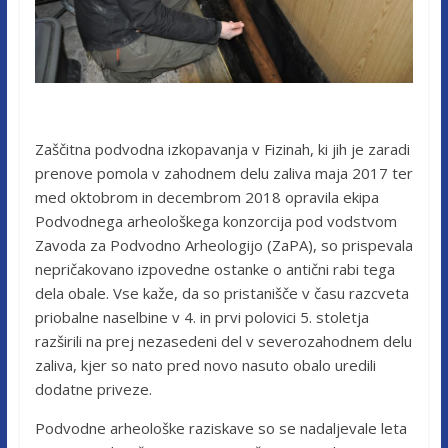
Zaščitna podvodna izkopavanja v Fizinah, ki jih je zaradi
prenove pomola v zahodnem delu zaliva maja 2017 ter
med oktobrom in decembrom 2018 opravila ekipa
Podvodnega arheološkega konzorcija pod vodstvom
Zavoda za Podvodno Arheologijo (ZaPA), so prispevala
nepričakovano izpovedne ostanke o antični rabi tega
dela obale. Vse kaže, da so pristanišče v času razcveta
priobalne naselbine v 4. in prvi polovici 5. stoletja
razširili na prej nezasedeni del v severozahodnem delu
zaliva, kjer so nato pred novo nasuto obalo uredili
dodatne priveze.
Podvodne arheološke raziskave so se nadaljevale leta