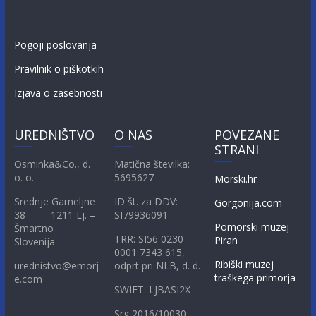
Pogoji poslovanja
Pravilnik o piškotkih
Izjava o zasebnosti
UREDNIŠTVO
O NAS
POVEZANE
STRANI
Osminka&Co., d.
Matična številka:
o. o.
5695627
Morski.hr
Srednje Gameljne
ID št. za DDV:
Gorgonija.com
38 1211 Lj. –
SI79936091
Pomorski muzej
Šmartno
TRR: SI56 0230
Piran
Slovenija
0001 7343 615,
Ribiški muzej
urednistvo@emorj
odprt pri NLB, d. d.
traškega primorja
e.com
SWIFT: LJBASI2X
Srg 2016/10030,