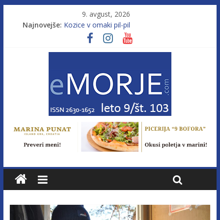
9. avgust, 2026
Najnovejše:
Kozice v omaki pil-pil
Leto 9, št. 103; Licenca brez morja
Od morja do gorja 11
Murterske barke v slovenskem morju št. 9
Poletje, ki ponuja več