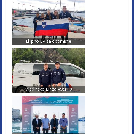
Ekipno EP za optimiste
Mladinsko EP za 49er FX