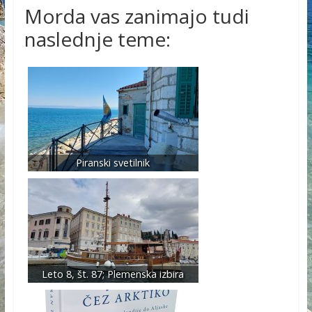
Morda vas zanimajo tudi
naslednje teme:
Piranski svetilnik
Leto 8, št. 87; Plemenska izbira