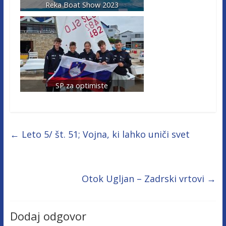
Reka Boat Show 2023
SP za optimiste
←
Leto 5/ št. 51; Vojna, ki lahko uniči svet
Otok Ugljan – Zadrski vrtovi
→
Dodaj odgovor