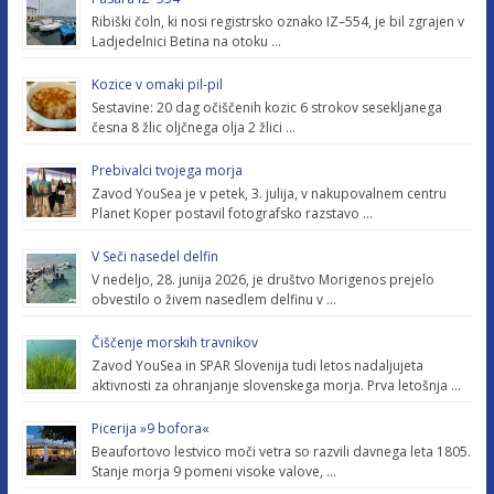
Ribiški čoln, ki nosi registrsko oznako IZ–554, je bil zgrajen v
Ladjedelnici Betina na otoku …
Kozice v omaki pil-pil
Sestavine: 20 dag očiščenih kozic 6 strokov sesekljanega
česna 8 žlic oljčnega olja 2 žlici …
Prebivalci tvojega morja
Zavod YouSea je v petek, 3. julija, v nakupovalnem centru
Planet Koper postavil fotografsko razstavo …
V Seči nasedel delfin
V nedeljo, 28. junija 2026, je društvo Morigenos prejelo
obvestilo o živem nasedlem delfinu v …
Čiščenje morskih travnikov
Zavod YouSea in SPAR Slovenija tudi letos nadaljujeta
aktivnosti za ohranjanje slovenskega morja. Prva letošnja …
Picerija »9 bofora«
Beaufortovo lestvico moči vetra so razvili davnega leta 1805.
Stanje morja 9 pomeni visoke valove, …