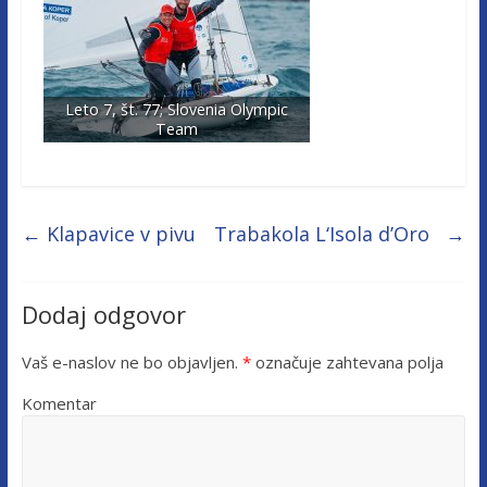
Leto 7, št. 77; Slovenia Olympic
Team
←
Klapavice v pivu
Trabakola L‘Isola d’Oro
→
Dodaj odgovor
Vaš e-naslov ne bo objavljen.
*
označuje zahtevana polja
Komentar