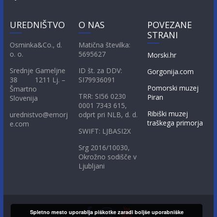
UREDNIŠTVO
O NAS
POVEZANE
STRANI
Osminka&Co., d.
Matična številka:
o. o.
5695627
Morski.hr
Srednje Gameljne
ID št. za DDV:
Gorgonija.com
38 1211 Lj. –
SI79936091
Pomorski muzej
Šmartno
TRR: SI56 0230
Piran
Slovenija
0001 7343 615,
Ribiški muzej
urednistvo@emorj
odprt pri NLB, d. d.
traškega primorja
e.com
SWIFT: LJBASI2X
Srg 2016/10030,
Okrožno sodišče v
Ljubljani
Spletno mesto uporablja piškotke zaradi boljše uporabniške