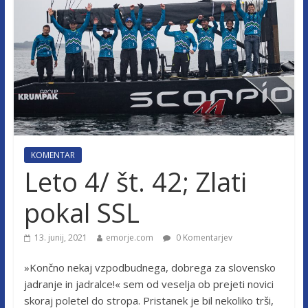
KOMENTAR
Leto 4/ št. 42; Zlati
pokal SSL
13. junij, 2021
emorje.com
0 Komentarjev
»Končno nekaj vzpodbudnega, dobrega za slovensko
jadranje in jadralce!« sem od veselja ob prejeti novici
skoraj poletel do stropa. Pristanek je bil nekoliko trši,