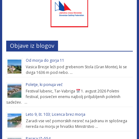
Objave iz blogov
Od morja do gorja 11
Vasica Brezje leži pod grebenom Stola (Gran Monte), ki se
dviga 1636 m pod nebo. …
Poletje, ki ponuja več
Festival lubenic, Tar-Vabriga
1. avgust 2026 Poletni
festival, posvečen enemu najbolj priljubljenih poletnih
sadežev. …
Leto 9, št. 103; Licenca brez morja
Zaradi vse več pomorskih nesreč na Jadranu in splošnega
nereda na morju je hrvaško Ministrstvo …
Pasara IZ–554