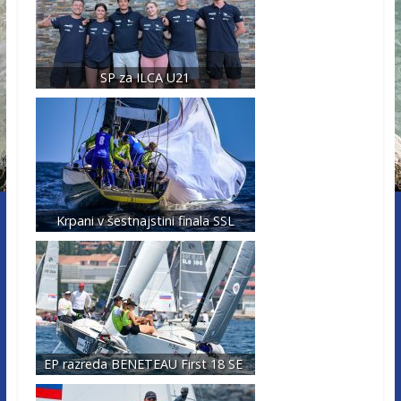
SP za ILCA U21
Krpani v šestnajstini finala SSL
EP razreda BENETEAU First 18 SE