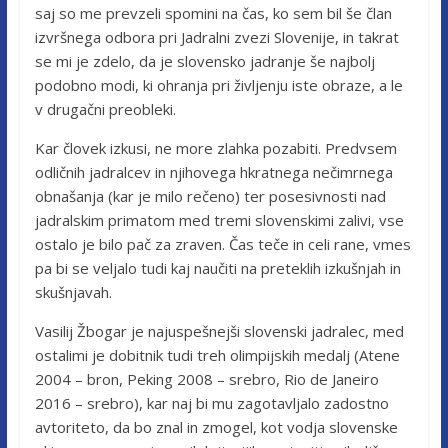
saj so me prevzeli spomini na čas, ko sem bil še član
izvršnega odbora pri Jadralni zvezi Slovenije, in takrat
se mi je zdelo, da je slovensko jadranje še najbolj
podobno modi, ki ohranja pri življenju iste obraze, a le
v drugačni preobleki.
Kar človek izkusi, ne more zlahka pozabiti. Predvsem
odličnih jadralcev in njihovega hkratnega nečimrnega
obnašanja (kar je milo rečeno) ter posesivnosti nad
jadralskim primatom med tremi slovenskimi zalivi, vse
ostalo je bilo pač za zraven. Čas teče in celi rane, vmes
pa bi se veljalo tudi kaj naučiti na preteklih izkušnjah in
skušnjavah.
Vasilij Žbogar je najuspešnejši slovenski jadralec, med
ostalimi je dobitnik tudi treh olimpijskih medalj (Atene
2004 – bron, Peking 2008 – srebro, Rio de Janeiro
2016 – srebro), kar naj bi mu zagotavljalo zadostno
avtoriteto, da bo znal in zmogel, kot vodja slovenske