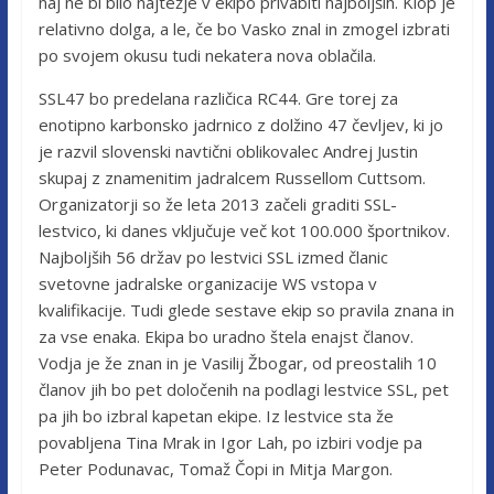
naj ne bi bilo najtežje v ekipo privabiti najboljših. Klop je
relativno dolga, a le, če bo Vasko znal in zmogel izbrati
po svojem okusu tudi nekatera nova oblačila.
SSL47 bo predelana različica RC44. Gre torej za
enotipno karbonsko jadrnico z dolžino 47 čevljev, ki jo
je razvil slovenski navtični oblikovalec Andrej Justin
skupaj z znamenitim jadralcem Russellom Cuttsom.
Organizatorji so že leta 2013 začeli graditi SSL-
lestvico, ki danes vključuje več kot 100.000 športnikov.
Najboljših 56 držav po lestvici SSL izmed članic
svetovne jadralske organizacije WS vstopa v
kvalifikacije. Tudi glede sestave ekip so pravila znana in
za vse enaka. Ekipa bo uradno štela enajst članov.
Vodja je že znan in je Vasilij Žbogar, od preostalih 10
članov jih bo pet določenih na podlagi lestvice SSL, pet
pa jih bo izbral kapetan ekipe. Iz lestvice sta že
povabljena Tina Mrak in Igor Lah, po izbiri vodje pa
Peter Podunavac, Tomaž Čopi in Mitja Margon.