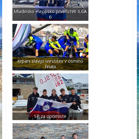
Mladinsko evropsko prvenstvo ILCA
6
Krpani slavijo uvrstitev v osmino
finala
SP za optimiste