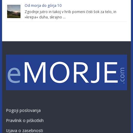
Od morja do górja 10
Zgodnje jutro in takoj v hrib pomeni čisti šok za telo, in
»krepa« duha, skrajno …
Pogoji poslovanja
Pravilnik o piškotkih
Izjava o zasebnosti