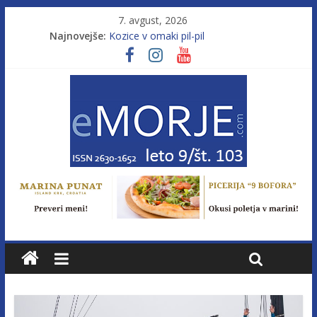
7. avgust, 2026
Najnovejše:
Kozice v omaki pil-pil
Leto 9, št. 103; Licenca brez morja
Od morja do gorja 11
Pasara IZ–554
Poletje, ki ponuja več