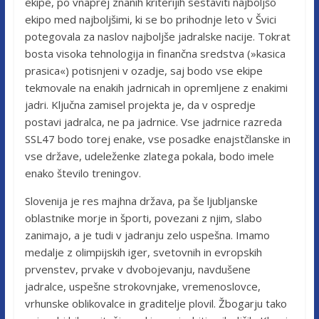
ekipe, po vnaprej znanih kriterijih sestaviti najboljšo
ekipo med najboljšimi, ki se bo prihodnje leto v Švici
potegovala za naslov najboljše jadralske nacije. Tokrat
bosta visoka tehnologija in finančna sredstva (»kasica
prasica«) potisnjeni v ozadje, saj bodo vse ekipe
tekmovale na enakih jadrnicah in opremljene z enakimi
jadri. Ključna zamisel projekta je, da v ospredje
postavi jadralca, ne pa jadrnice. Vse jadrnice razreda
SSL47 bodo torej enake, vse posadke enajstčlanske in
vse države, udeleženke zlatega pokala, bodo imele
enako število treningov.
Slovenija je res majhna država, pa še ljubljanske
oblastnike morje in športi, povezani z njim, slabo
zanimajo, a je tudi v jadranju zelo uspešna. Imamo
medalje z olimpijskih iger, svetovnih in evropskih
prvenstev, prvake v dvobojevanju, navdušene
jadralce, uspešne strokovnjake, vremenoslovce,
vrhunske oblikovalce in graditelje plovil. Žbogarju tako