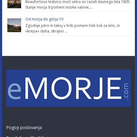
Beaufortovo lestvico moči vetra so razvili davnega leta 1805.
Stanje morja 9 pomeni visoke valove, …
Od morja do górja 10
Zgodnje jutro in takoj v hrib pomeni čisti šok za telo, in
»krepa« duha, skrajno …
Pogoji poslovanja