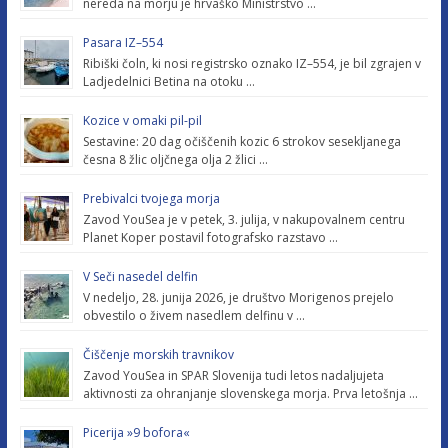
nereda na morju je hrvaško Ministrstvo …
Pasara IZ–554
Ribiški čoln, ki nosi registrsko oznako IZ–554, je bil zgrajen v
Ladjedelnici Betina na otoku …
Kozice v omaki pil-pil
Sestavine: 20 dag očiščenih kozic 6 strokov sesekljanega
česna 8 žlic oljčnega olja 2 žlici …
Prebivalci tvojega morja
Zavod YouSea je v petek, 3. julija, v nakupovalnem centru
Planet Koper postavil fotografsko razstavo …
V Seči nasedel delfin
V nedeljo, 28. junija 2026, je društvo Morigenos prejelo
obvestilo o živem nasedlem delfinu v …
Čiščenje morskih travnikov
Zavod YouSea in SPAR Slovenija tudi letos nadaljujeta
aktivnosti za ohranjanje slovenskega morja. Prva letošnja …
Picerija »9 bofora«