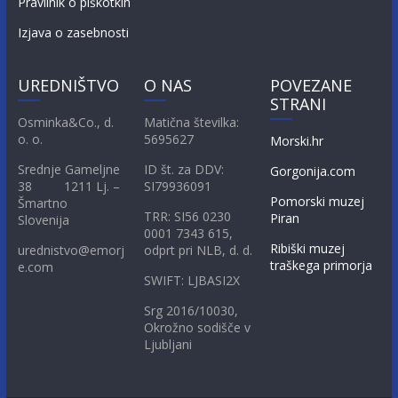
Pravilnik o piškotkih
Izjava o zasebnosti
UREDNIŠTVO
O NAS
POVEZANE
STRANI
Osminka&Co., d.
Matična številka:
o. o.
5695627
Morski.hr
Srednje Gameljne
ID št. za DDV:
Gorgonija.com
38 1211 Lj. –
SI79936091
Pomorski muzej
Šmartno
TRR: SI56 0230
Piran
Slovenija
0001 7343 615,
Ribiški muzej
urednistvo@emorj
odprt pri NLB, d. d.
traškega primorja
e.com
SWIFT: LJBASI2X
Srg 2016/10030,
Okrožno sodišče v
Ljubljani