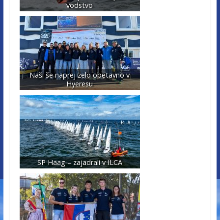
vodstvo
Naši še naprej zelo obetavno v
Hyeresu
SP Haag – zajadrali v ILCA