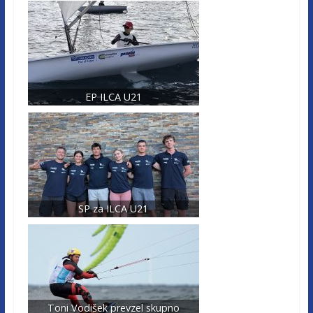
EP ILCA U21
SP za ILCA U21
Toni Vodišek prevzel skupno