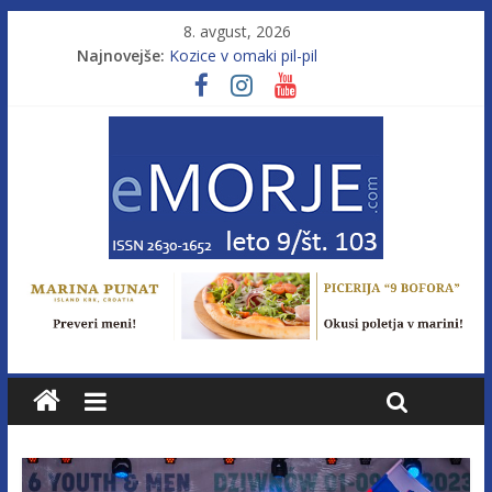
8. avgust, 2026
Najnovejše:
Kozice v omaki pil-pil
Leto 9, št. 103; Licenca brez morja
Od morja do gorja 11
Pasara IZ–554
Poletje, ki ponuja več