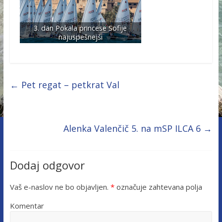
3. dan Pokala princese Sofije
najuspešnejši
←
Pet regat – petkrat Val
Alenka Valenčič 5. na mSP ILCA 6
→
Dodaj odgovor
Vaš e-naslov ne bo objavljen.
*
označuje zahtevana polja
Komentar