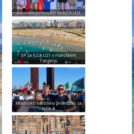
Svetovno prvenstvo za ILCA U21
SP za ILCA U21 v maroškem
Tangerju
Mladinsko svetovno prvenstvo za
ILCA 4