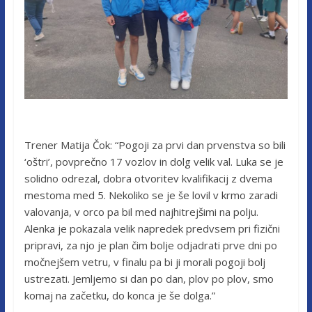
Trener Matija Čok: “Pogoji za prvi dan prvenstva so bili
‘oštri’, povprečno 17 vozlov in dolg velik val. Luka se je
solidno odrezal, dobra otvoritev kvalifikacij z dvema
mestoma med 5. Nekoliko se je še lovil v krmo zaradi
valovanja, v orco pa bil med najhitrejšimi na polju.
Alenka je pokazala velik napredek predvsem pri fizični
pripravi, za njo je plan čim bolje odjadrati prve dni po
močnejšem vetru, v finalu pa bi ji morali pogoji bolj
ustrezati. Jemljemo si dan po dan, plov po plov, smo
komaj na začetku, do konca je še dolga.”