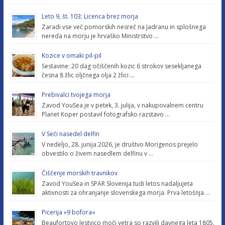
Leto 9, št. 103; Licenca brez morja
Zaradi vse več pomorskih nesreč na Jadranu in splošnega
nereda na morju je hrvaško Ministrstvo …
Kozice v omaki pil-pil
Sestavine: 20 dag očiščenih kozic 6 strokov sesekljanega
česna 8 žlic oljčnega olja 2 žlici …
Prebivalci tvojega morja
Zavod YouSea je v petek, 3. julija, v nakupovalnem centru
Planet Koper postavil fotografsko razstavo …
V Seči nasedel delfin
V nedeljo, 28. junija 2026, je društvo Morigenos prejelo
obvestilo o živem nasedlem delfinu v …
Čiščenje morskih travnikov
Zavod YouSea in SPAR Slovenija tudi letos nadaljujeta
aktivnosti za ohranjanje slovenskega morja. Prva letošnja …
Picerija »9 bofora«
Beaufortovo lestvico moči vetra so razvili davnega leta 1805.