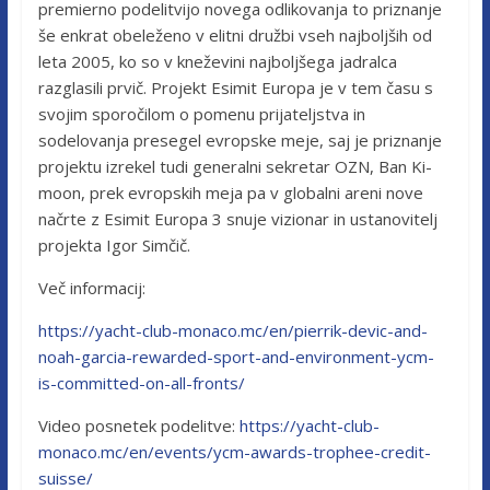
premierno podelitvijo novega odlikovanja to priznanje
še enkrat obeleženo v elitni družbi vseh najboljših od
leta 2005, ko so v kneževini najboljšega jadralca
razglasili prvič. Projekt Esimit Europa je v tem času s
svojim sporočilom o pomenu prijateljstva in
sodelovanja presegel evropske meje, saj je priznanje
projektu izrekel tudi generalni sekretar OZN, Ban Ki-
moon, prek evropskih meja pa v globalni areni nove
načrte z Esimit Europa 3 snuje vizionar in ustanovitelj
projekta Igor Simčič.
Več informacij:
https://yacht-club-monaco.mc/en/pierrik-devic-and-
noah-garcia-rewarded-sport-and-environment-ycm-
is-committed-on-all-fronts/
Video posnetek podelitve:
https://yacht-club-
monaco.mc/en/events/ycm-awards-trophee-credit-
suisse/