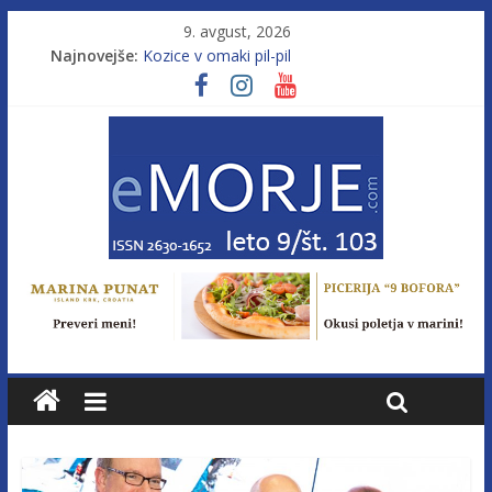
9. avgust, 2026
Najnovejše:
Kozice v omaki pil-pil
Leto 9, št. 103; Licenca brez morja
Od morja do gorja 11
Murterske barke v slovenskem morju št. 9
Poletje, ki ponuja več