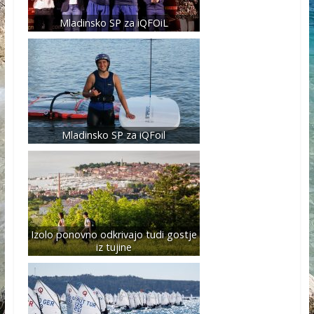
Mladinsko SP za iQFOiL
Mladinsko SP za iQFoil
Izolo ponovno odkrivajo tudi gostje
iz tujine