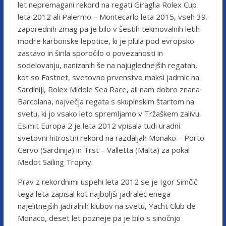
let nepremagani rekord na regati Giraglia Rolex Cup
leta 2012 ali Palermo – Montecarlo leta 2015, vseh 39.
zaporednih zmag pa je bilo v šestih tekmovalnih letih
modre karbonske lepotice, ki je plula pod evropsko
zastavo in širila sporočilo o povezanosti in
sodelovanju, nanizanih še na najuglednejših regatah,
kot so Fastnet, svetovno prvenstvo maksi jadrnic na
Sardiniji, Rolex Middle Sea Race, ali nam dobro znana
Barcolana, največja regata s skupinskim štartom na
svetu, ki jo vsako leto spremljamo v Tržaškem zalivu.
Esimit Europa 2 je leta 2012 vpisala tudi uradni
svetovni hitrostni rekord na razdaljah Monako – Porto
Cervo (Sardinija) in Trst – Valletta (Malta) za pokal
Medot Sailing Trophy.
Prav z rekordnimi uspehi leta 2012 se je Igor Simčič
tega leta zapisal kot najboljši jadralec enega
najelitnejših jadralnih klubov na svetu, Yacht Club de
Monaco, deset let pozneje pa je bilo s sinočnjo