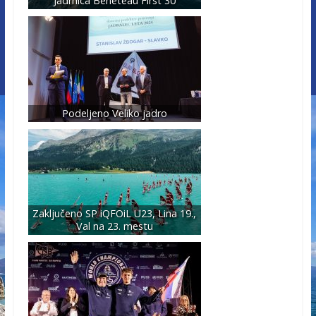
Jadrnica Beneteau First 30
Podeljeno Veliko jadro
Zaključeno SP iQFOiL U23, Lina 19.,
Val na 23. mestu