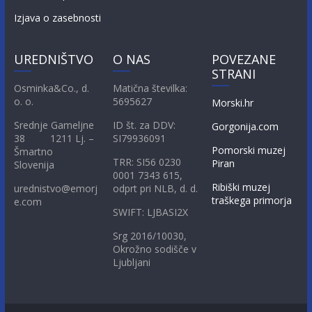
Izjava o zasebnosti
UREDNIŠTVO
O NAS
POVEZANE
STRANI
Osminka&Co., d.
Matična številka:
o. o.
5695627
Morski.hr
Srednje Gameljne
ID št. za DDV:
Gorgonija.com
38 1211 Lj. –
SI79936091
Pomorski muzej
Šmartno
TRR: SI56 0230
Piran
Slovenija
0001 7343 615,
Ribiški muzej
urednistvo@emorj
odprt pri NLB, d. d.
traškega primorja
e.com
SWIFT: LJBASI2X
Srg 2016/10030,
Okrožno sodišče v
Ljubljani