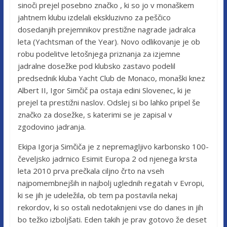
sinoči prejel posebno značko , ki so jo v monaškem
jahtnem klubu izdelali ekskluzivno za peščico
dosedanjih prejemnikov prestižne nagrade jadralca
leta (Yachtsman of the Year). Novo odlikovanje je ob
robu podelitve letošnjega priznanja za izjemne
jadralne dosežke pod klubsko zastavo podelil
predsednik kluba Yacht Club de Monaco, monaški knez
Albert II, Igor Simčič pa ostaja edini Slovenec, ki je
prejel ta prestižni naslov. Odslej si bo lahko pripel še
značko za dosežke, s katerimi se je zapisal v
zgodovino jadranja.
Ekipa Igorja Simčiča je z nepremagljivo karbonsko 100-
čeveljsko jadrnico Esimit Europa 2 od njenega krsta
leta 2010 prva prečkala ciljno črto na vseh
najpomembnejših in najbolj uglednih regatah v Evropi,
ki se jih je udeležila, ob tem pa postavila nekaj
rekordov, ki so ostali nedotaknjeni vse do danes in jih
bo težko izboljšati. Eden takih je prav gotovo že deset