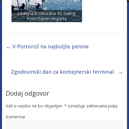
Jubilejna in rekordna 30. Sailing
Point Easter Regatta
←
V Portorož na najboljše penine
Zgodovinski dan za kontejnerski terminal
→
Dodaj odgovor
Vaš e-naslov ne bo objavljen.
*
označuje zahtevana polja
Komentar