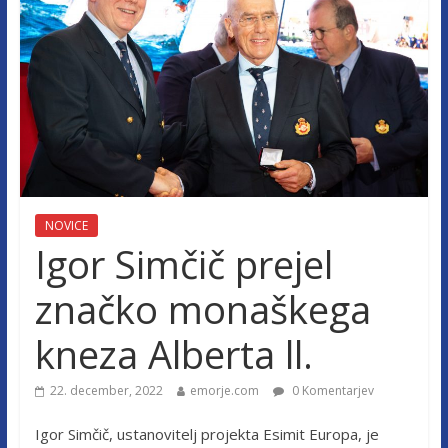
NOVICE
Igor Simčič prejel
značko monaškega
kneza Alberta ll.
22. december, 2022
emorje.com
0 Komentarjev
Igor Simčič, ustanovitelj projekta Esimit Europa, je