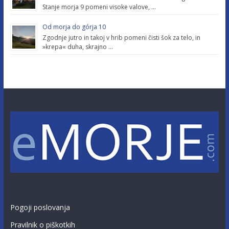
Stanje morja 9 pomeni visoke valove, …
Od morja do górja 10
Zgodnje jutro in takoj v hrib pomeni čisti šok za telo, in
»krepa« duha, skrajno …
Pogoji poslovanja
Pravilnik o piškotkih