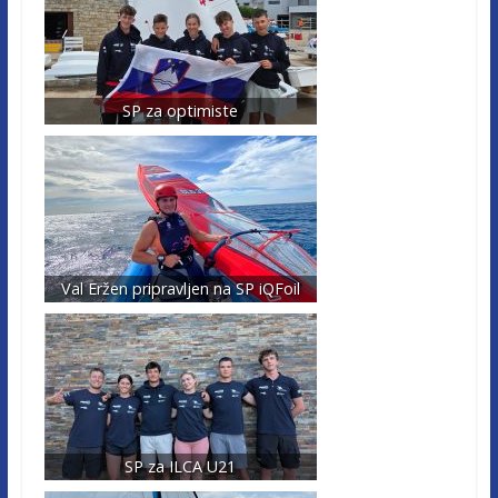
SP za optimiste
Val Eržen pripravljen na SP iQFoil
SP za ILCA U21