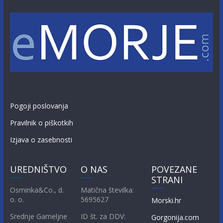
Pogoji poslovanja
Pravilnik o piškotkih
Izjava o zasebnosti
UREDNIŠTVO
O NAS
POVEZANE
STRANI
Osminka&Co., d.
Matična številka:
o. o.
5695627
Morski.hr
Srednje Gameljne
ID št. za DDV:
Gorgonija.com