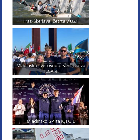
Fras-Škerlavaj četrta v U21
Mladinsko svetovno prvenstvo za
ILCA 4
Mladinsko SP za iQFOiL