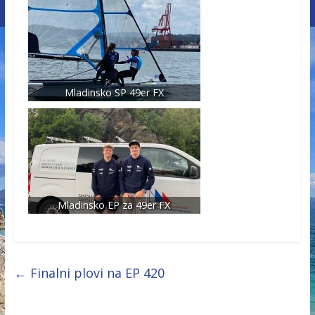
Mladinsko SP 49er FX
Mladinsko EP za 49er FX
←
Finalni plovi na EP 420