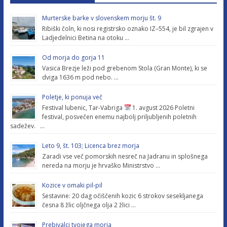
Murterske barke v slovenskem morju št. 9
Ribiški čoln, ki nosi registrsko oznako IZ–554, je bil zgrajen v
Ladjedelnici Betina na otoku …
Od morja do gorja 11
Vasica Brezje leži pod grebenom Stola (Gran Monte), ki se
dviga 1636 m pod nebo. …
Poletje, ki ponuja več
Festival lubenic, Tar-Vabriga
1. avgust 2026 Poletni
festival, posvečen enemu najbolj priljubljenih poletnih
sadežev. …
Leto 9, št. 103; Licenca brez morja
Zaradi vse več pomorskih nesreč na Jadranu in splošnega
nereda na morju je hrvaško Ministrstvo …
Kozice v omaki pil-pil
Sestavine: 20 dag očiščenih kozic 6 strokov sesekljanega
česna 8 žlic oljčnega olja 2 žlici …
Prebivalci tvojega morja