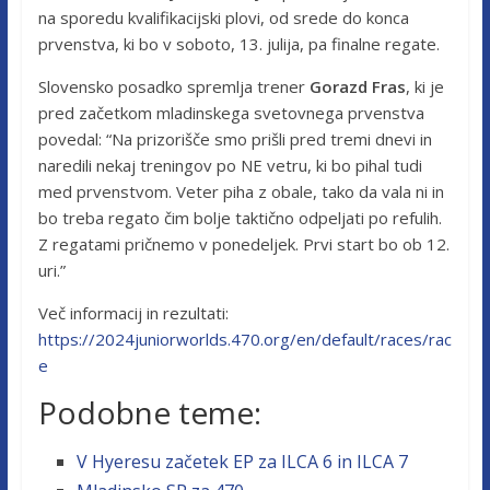
na sporedu kvalifikacijski plovi, od srede do konca
prvenstva, ki bo v soboto, 13. julija, pa finalne regate.
Slovensko posadko spremlja trener
Gorazd Fras
, ki je
pred začetkom mladinskega svetovnega prvenstva
povedal: “Na prizorišče smo prišli pred tremi dnevi in
naredili nekaj treningov po NE vetru, ki bo pihal tudi
med prvenstvom. Veter piha z obale, tako da vala ni in
bo treba regato čim bolje taktično odpeljati po refulih.
Z regatami pričnemo v ponedeljek. Prvi start bo ob 12.
uri.”
Več informacij in rezultati:
https://2024juniorworlds.470.org/en/default/races/rac
e
Podobne teme:
V Hyeresu začetek EP za ILCA 6 in ILCA 7