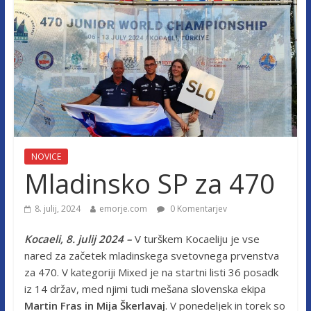
NOVICE
Mladinsko SP za 470
8. julij, 2024
emorje.com
0 Komentarjev
Kocaeli, 8. julij 2024 –
V turškem Kocaeliju je vse
nared za začetek mladinskega svetovnega prvenstva
za 470. V kategoriji Mixed je na startni listi 36 posadk
iz 14 držav, med njimi tudi mešana slovenska ekipa
Martin Fras in Mija Škerlavaj
. V ponedeljek in torek so