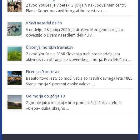
Zavod YouSea je v petek, 3. julija, v nakupovalnem centru
Planet Koper postavil fotografsko razstavo …
V Seči nasedel delfin
V nedeljo, 28. junija 2026, je društvo Morigenos prejelo
obvestilo o živem nasedlem delfinu v …
Čiščenje morskih travnikov
Zavod YouSea in SPAR Slovenija tudi letos nadaljujeta
aktivnosti za ohranjanje slovenskega morja. Prva letošnja …
Picerija »9 bofora«
Beaufortovo lestvico moči vetra so razvili davnega leta 1805.
Stanje morja 9 pomeni visoke valove, …
Od morja do górja 10
Zgodnje jutro in takoj v hrib pomeni čisti šok za telo, in
»krepa« duha, skrajno …