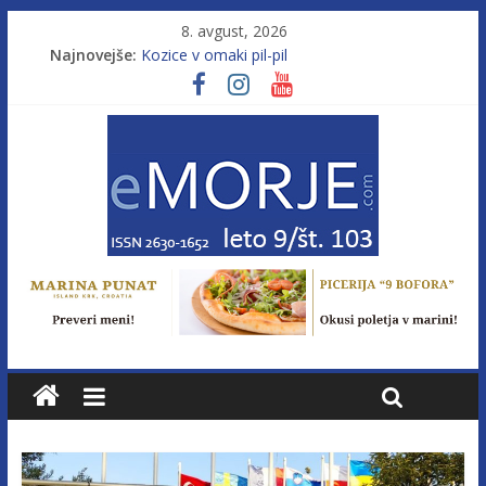
8. avgust, 2026
Najnovejše:
Kozice v omaki pil-pil
Leto 9, št. 103; Licenca brez morja
Od morja do gorja 11
Murterske barke v slovenskem morju št. 9
Poletje, ki ponuja več