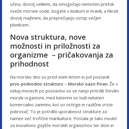
očesi, dovolj velikimi, da omogočajo nemoten pretok
sveže morske vode, bogate s kisikom in hranili, a hkrati
dovolj majhnimi, da preprečujejo vstop večjim
plenilcem.
Nova struktura, nove
možnosti in priložnosti za
organizme – pričakovanja za
prihodnost
Na morsko dno so pred enim letom in pol postavili
prvo podvodno strukturo – Morsko oazo Piran
. Že v
nekaj mesecih po postavitvi so se nanjo pritrdili številni
morski organizmi, med katerimi so tudi nekateri
komercialno zanimivi, kot so ostrige in različne vrste
pokrovač. To je potrdilo uporabnost strukture za
namen več trofične marikulture. Postala je tako model
za inovativno gojišče morskih organizmov ter dom in