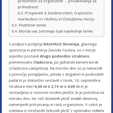
priložnosti za organizme – pričakovanja za
prihodnost
Prispevek k biodiverziteti, trajnostni
marikulturi in ribištvu in čistejšemu morju
Podobne teme:
Morda vas zanimajo tudi naslednje teme:
S podporo podjetja
BAUHAUS Slovenija
, glavnega
sponzorja in partnerja Zavoda YouSea, so v morje
uspešno postavili
drugo podvodno strukturo
,
poimenovano
Cladocora
, po jadranski kameni korali
(
Cladocora caespitosa
). Na morsko dno so jo namestili
s pomočjo potapljačev, plovila z dvigalom in podvodnih
padal in jo dokončno sestavili v torek, 16. septembra.
Struktura meri
6,00 m x 2,15 m x 4,00 m
in je
sestavljena iz osnovne nosilne plošče, ki je položena na
morsko dno, ter več dodatnih plošč enakih dimenzij,
namenjenih pritrjevanju in rasti organizmov. V celoti je
izdelana iz mrežastih železnih plošč z optimalno velikimi