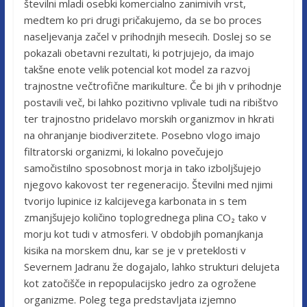
številni mladi osebki komercialno zanimivih vrst,
medtem ko pri drugi pričakujemo, da se bo proces
naseljevanja začel v prihodnjih mesecih. Doslej so se
pokazali obetavni rezultati, ki potrjujejo, da imajo
takšne enote velik potencial kot model za razvoj
trajnostne večtrofične marikulture. Če bi jih v prihodnje
postavili več, bi lahko pozitivno vplivale tudi na ribištvo
ter trajnostno pridelavo morskih organizmov in hkrati
na ohranjanje biodiverzitete. Posebno vlogo imajo
filtratorski organizmi, ki lokalno povečujejo
samočistilno sposobnost morja in tako izboljšujejo
njegovo kakovost ter regeneracijo. Številni med njimi
tvorijo lupinice iz kalcijevega karbonata in s tem
zmanjšujejo količino toplogrednega plina CO₂ tako v
morju kot tudi v atmosferi. V obdobjih pomanjkanja
kisika na morskem dnu, kar se je v preteklosti v
Severnem Jadranu že dogajalo, lahko strukturi delujeta
kot zatočišče in repopulacijsko jedro za ogrožene
organizme. Poleg tega predstavljata izjemno