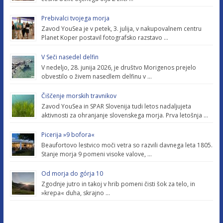
Prebivalci tvojega morja
Zavod YouSea je v petek, 3. julija, v nakupovalnem centru
Planet Koper postavil fotografsko razstavo …
V Seči nasedel delfin
V nedeljo, 28. junija 2026, je društvo Morigenos prejelo
obvestilo o živem nasedlem delfinu v …
Čiščenje morskih travnikov
Zavod YouSea in SPAR Slovenija tudi letos nadaljujeta
aktivnosti za ohranjanje slovenskega morja. Prva letošnja …
Picerija »9 bofora«
Beaufortovo lestvico moči vetra so razvili davnega leta 1805.
Stanje morja 9 pomeni visoke valove, …
Od morja do górja 10
Zgodnje jutro in takoj v hrib pomeni čisti šok za telo, in
»krepa« duha, skrajno …