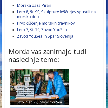
Morska oaza Piran
Leto 8, št. 90; Skulpture leščurjev spustili na
morsko dno
Prvo čiščenje morskih travnikov
Leto 7, št. 79; Zavod YouSea
Zavod YouSea in Spar Slovenija
Morda vas zanimajo tudi
naslednje teme:
Leto 7, št. 79; Zavod YouSea