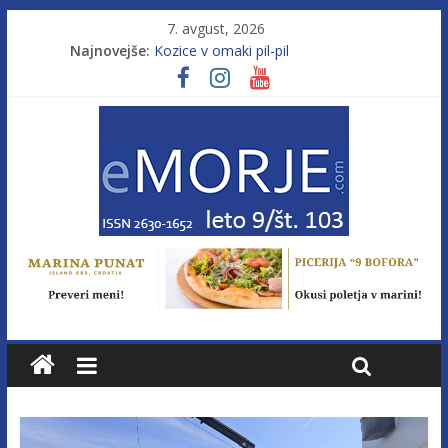
7. avgust, 2026
Najnovejše:
Kozice v omaki pil-pil
Leto 9, št. 103; Licenca brez morja
Od morja do gorja 11
Pasara IZ–554
Poletje, ki ponuja več