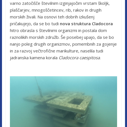
varno zatočišče številnim izginjajočim vrstam školjk,
plaščarjev, mnogoščetincev, rib, rakov in drugih
morskih živali. Na osnovi teh dobrih izkušenj
pričakujejo, da se bo tudi
nova struktura Cladocora
hitro obrasla s številnimi organizmi in postala dom
raznolikih morskih združb. Še posebej upajo, da se bo
nanjo poleg drugih organizmov, pomembnih za gojenje
in za razvoj večtrofične marikulture, naselila tudi
jadranska kamena korala
Cladocora caespitosa
.