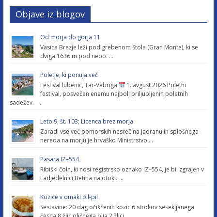
Objave iz blogov
Od morja do gorja 11
Vasica Brezje leži pod grebenom Stola (Gran Monte), ki se
dviga 1636 m pod nebo. …
Poletje, ki ponuja več
Festival lubenic, Tar-Vabriga
1. avgust 2026 Poletni
festival, posvečen enemu najbolj priljubljenih poletnih
sadežev. …
Leto 9, št. 103; Licenca brez morja
Zaradi vse več pomorskih nesreč na Jadranu in splošnega
nereda na morju je hrvaško Ministrstvo …
Pasara IZ–554
Ribiški čoln, ki nosi registrsko oznako IZ–554, je bil zgrajen v
Ladjedelnici Betina na otoku …
Kozice v omaki pil-pil
Sestavine: 20 dag očiščenih kozic 6 strokov sesekljanega
česna 8 žlic oljčnega olja 2 žlici …