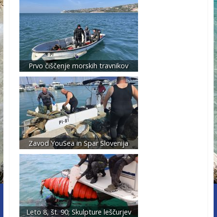
Prvo čiščenje morskih travnikov
Zavod YouSea in Spar Slovenija
Leto 8, št. 90; Skulpture leščurjev