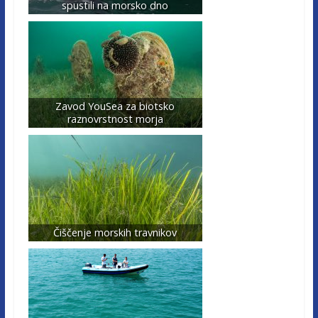
spustili na morsko dno
Zavod YouSea za biotsko
raznovrstnost morja
Čiščenje morskih travnikov