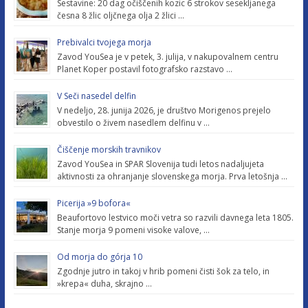
Sestavine: 20 dag očiščenih kozic 6 strokov sesekljanega
česna 8 žlic oljčnega olja 2 žlici …
Prebivalci tvojega morja
Zavod YouSea je v petek, 3. julija, v nakupovalnem centru
Planet Koper postavil fotografsko razstavo …
V Seči nasedel delfin
V nedeljo, 28. junija 2026, je društvo Morigenos prejelo
obvestilo o živem nasedlem delfinu v …
Čiščenje morskih travnikov
Zavod YouSea in SPAR Slovenija tudi letos nadaljujeta
aktivnosti za ohranjanje slovenskega morja. Prva letošnja …
Picerija »9 bofora«
Beaufortovo lestvico moči vetra so razvili davnega leta 1805.
Stanje morja 9 pomeni visoke valove, …
Od morja do górja 10
Zgodnje jutro in takoj v hrib pomeni čisti šok za telo, in
»krepa« duha, skrajno …