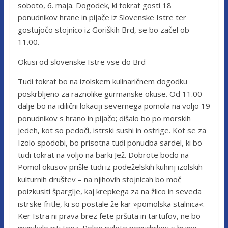
soboto, 6. maja. Dogodek, ki tokrat gosti 18
ponudnikov hrane in pijače iz Slovenske Istre ter
gostujočo stojnico iz Goriških Brd, se bo začel ob
11.00.
Okusi od slovenske Istre vse do Brd
Tudi tokrat bo na izolskem kulinaričnem dogodku
poskrbljeno za raznolike gurmanske okuse. Od 11.00
dalje bo na idilični lokaciji severnega pomola na voljo 19
ponudnikov s hrano in pijačo; dišalo bo po morskih
jedeh, kot so pedoči, istrski sushi in ostrige. Kot se za
Izolo spodobi, bo prisotna tudi ponudba sardel, ki bo
tudi tokrat na voljo na barki Jež. Dobrote bodo na
Pomol okusov prišle tudi iz podeželskih kuhinj izolskih
kulturnih društev – na njihovih stojnicah bo moč
poizkusiti šparglje, kaj krepkega za na žlico in seveda
istrske fritle, ki so postale že kar »pomolska stalnica«.
Ker Istra ni prava brez fete pršuta in tartufov, ne bo
manjkalo niti tega. Poleg palete ponudnikov s hrano