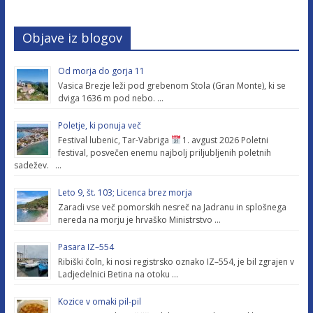
Objave iz blogov
Od morja do gorja 11
Vasica Brezje leži pod grebenom Stola (Gran Monte), ki se
dviga 1636 m pod nebo. …
Poletje, ki ponuja več
Festival lubenic, Tar-Vabriga
1. avgust 2026 Poletni
festival, posvečen enemu najbolj priljubljenih poletnih
sadežev. …
Leto 9, št. 103; Licenca brez morja
Zaradi vse več pomorskih nesreč na Jadranu in splošnega
nereda na morju je hrvaško Ministrstvo …
Pasara IZ–554
Ribiški čoln, ki nosi registrsko oznako IZ–554, je bil zgrajen v
Ladjedelnici Betina na otoku …
Kozice v omaki pil-pil