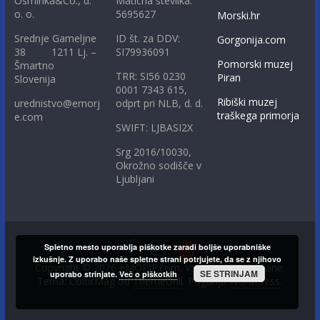
Osminka&Co., d.
Matična številka:
o. o.
5695627
Morski.hr
Srednje Gameljne
ID št. za DDV:
Gorgonija.com
38 1211 Lj. –
SI79936091
Pomorski muzej
Šmartno
TRR: SI56 0230
Piran
Slovenija
0001 7343 615,
Ribiški muzej
urednistvo@emorj
odprt pri NLB, d. d.
traškega primorja
e.com
SWIFT: LJBASI2X
Srg 2016/10030,
Okrožno sodišče v
Ljubljani
Spletno mesto uporablja piškotke zaradi boljše uporabniške
izkušnje. Z uporabo naše spletne strani potrjujete, da se z njihovo
Copyright © 2026
eMORJE.com
. Vse pravice pridržane.
SE STRINJAM
uporabo strinjate.
Več o piškotkih
Tema: ColorMag od
ThemeGrill
. Poganja
WordPress
.