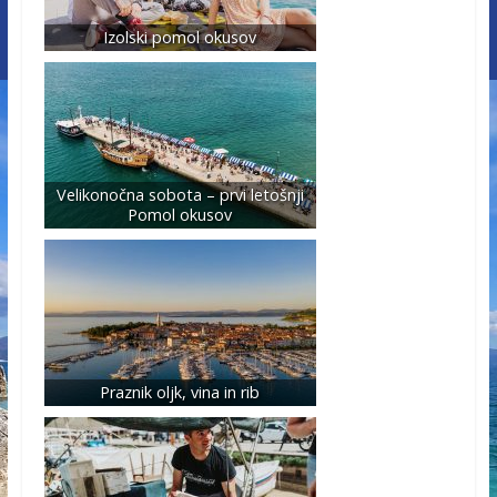
Izolski pomol okusov
Velikonočna sobota – prvi letošnji
Pomol okusov
Praznik oljk, vina in rib