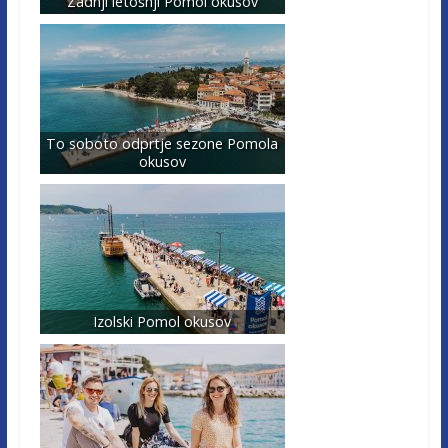
Zadnji letošnji Pomol okusov
To soboto odprtje sezone Pomola
okusov
Izolski Pomol okusov