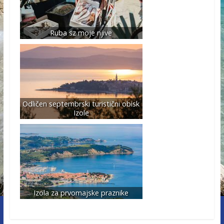
Ruba sz moje njive
Odličen septembrski turistični obisk
Izole
Izola za prvomajske praznike