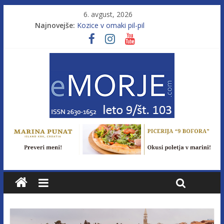
6. avgust, 2026
Najnovejše:
Kozice v omaki pil-pil
Leto 9, št. 103; Licenca brez morja
Od morja do gorja 11
Pasara IZ–554
Poletje, ki ponuja več