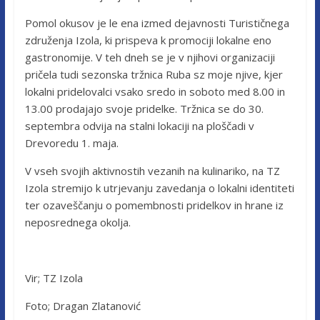
Pomol okusov je le ena izmed dejavnosti Turističnega
združenja Izola, ki prispeva k promociji lokalne eno
gastronomije. V teh dneh se je v njihovi organizaciji
pričela tudi sezonska tržnica Ruba sz moje njive, kjer
lokalni pridelovalci vsako sredo in soboto med 8.00 in
13.00 prodajajo svoje pridelke. Tržnica se do 30.
septembra odvija na stalni lokaciji na ploščadi v
Drevoredu 1. maja.
V vseh svojih aktivnostih vezanih na kulinariko, na TZ
Izola stremijo k utrjevanju zavedanja o lokalni identiteti
ter ozaveščanju o pomembnosti pridelkov in hrane iz
neposrednega okolja.
Vir; TZ Izola
Foto; Dragan Zlatanović