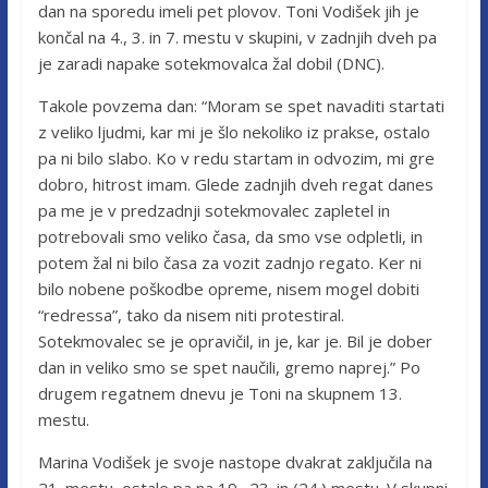
dan na sporedu imeli pet plovov. Toni Vodišek jih je
končal na 4., 3. in 7. mestu v skupini, v zadnjih dveh pa
je zaradi napake sotekmovalca žal dobil (DNC).
Takole povzema dan: “Moram se spet navaditi startati
z veliko ljudmi, kar mi je šlo nekoliko iz prakse, ostalo
pa ni bilo slabo. Ko v redu startam in odvozim, mi gre
dobro, hitrost imam. Glede zadnjih dveh regat danes
pa me je v predzadnji sotekmovalec zapletel in
potrebovali smo veliko časa, da smo vse odpletli, in
potem žal ni bilo časa za vozit zadnjo regato. Ker ni
bilo nobene poškodbe opreme, nisem mogel dobiti
“redressa”, tako da nisem niti protestiral.
Sotekmovalec se je opravičil, in je, kar je. Bil je dober
dan in veliko smo se spet naučili, gremo naprej.” Po
drugem regatnem dnevu je Toni na skupnem 13.
mestu.
Marina Vodišek je svoje nastope dvakrat zaključila na
21. mestu, ostale pa na 19., 23. in (24.) mestu. V skupni