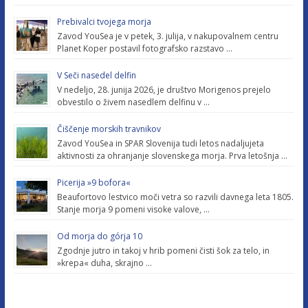
Prebivalci tvojega morja
Zavod YouSea je v petek, 3. julija, v nakupovalnem centru
Planet Koper postavil fotografsko razstavo …
V Seči nasedel delfin
V nedeljo, 28. junija 2026, je društvo Morigenos prejelo
obvestilo o živem nasedlem delfinu v …
Čiščenje morskih travnikov
Zavod YouSea in SPAR Slovenija tudi letos nadaljujeta
aktivnosti za ohranjanje slovenskega morja. Prva letošnja …
Picerija »9 bofora«
Beaufortovo lestvico moči vetra so razvili davnega leta 1805.
Stanje morja 9 pomeni visoke valove, …
Od morja do górja 10
Zgodnje jutro in takoj v hrib pomeni čisti šok za telo, in
»krepa« duha, skrajno …