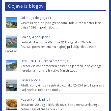
Objave iz blogov
Od morja do gorja 11
Vasica Brezje leži pod grebenom Stola (Gran Monte), ki se
dviga 1636 m pod nebo. …
Poletje, ki ponuja več
Festival lubenic, Tar-Vabriga
1. avgust 2026 Poletni
festival, posvečen enemu najbolj priljubljenih poletnih
sadežev. …
Leto 9, št. 103; Licenca brez morja
Zaradi vse več pomorskih nesreč na Jadranu in splošnega
nereda na morju je hrvaško Ministrstvo …
Pasara IZ–554
Ribiški čoln, ki nosi registrsko oznako IZ–554, je bil zgrajen v
Ladjedelnici Betina na otoku …
Kozice v omaki pil-pil
Sestavine: 20 dag očiščenih kozic 6 strokov sesekljanega
česna 8 žlic oljčnega olja 2 žlici …