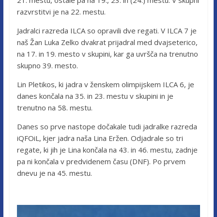
razvrstitvi je na 22. mestu.
Jadralci razreda ILCA so opravili dve regati. V ILCA 7 je
naš Žan Luka Zelko dvakrat prijadral med dvajseterico,
na 17. in 19. mesto v skupini, kar ga uvršča na trenutno
skupno 39. mesto.
Lin Pletikos, ki jadra v ženskem olimpijskem ILCA 6, je
danes končala na 35. in 23. mestu v skupini in je
trenutno na 58. mestu.
Danes so prve nastope dočakale tudi jadralke razreda
iQFOiL, kjer jadra naša Lina Eržen. Odjadrale so tri
regate, ki jih je Lina končala na 43. in 46. mestu, zadnje
pa ni končala v predvidenem času (DNF). Po prvem
dnevu je na 45. mestu.