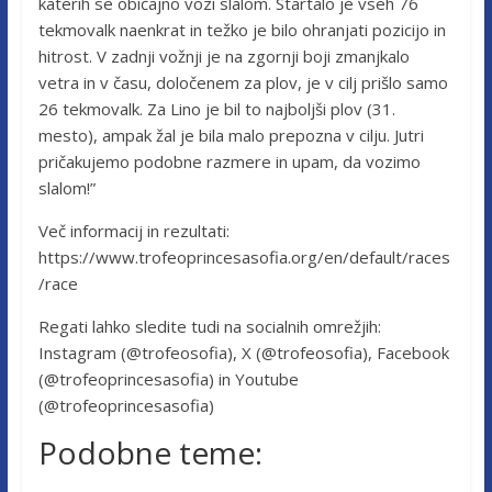
katerih se običajno vozi slalom. Startalo je vseh 76
tekmovalk naenkrat in težko je bilo ohranjati pozicijo in
hitrost. V zadnji vožnji je na zgornji boji zmanjkalo
vetra in v času, določenem za plov, je v cilj prišlo samo
26 tekmovalk. Za Lino je bil to najboljši plov (31.
mesto), ampak žal je bila malo prepozna v cilju. Jutri
pričakujemo podobne razmere in upam, da vozimo
slalom!”
Več informacij in rezultati:
https://www.trofeoprincesasofia.org/en/default/races
/race
Regati lahko sledite tudi na socialnih omrežjih:
Instagram (@trofeosofia), X (@trofeosofia), Facebook
(@trofeoprincesasofia) in Youtube
(@trofeoprincesasofia)
Podobne teme: