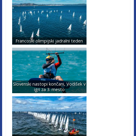
Francoski olimpijski jadralni teden
Slovenski nastopi končani, Vodišek v
igri za 3. mesto