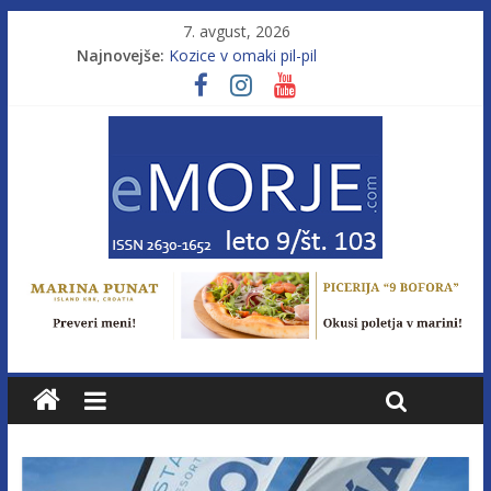
7. avgust, 2026
Najnovejše:
Kozice v omaki pil-pil
Leto 9, št. 103; Licenca brez morja
Od morja do gorja 11
Pasara IZ–554
Poletje, ki ponuja več