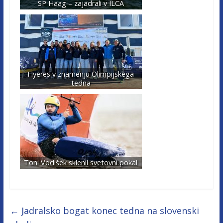
SP Haag – zajadrali v ILCA
Hyeres v znamenju Olimpijskega
tedna
Toni Vodišek sklenil svetovni pokal
←
Jadralsko bogat konec tedna na slovenski