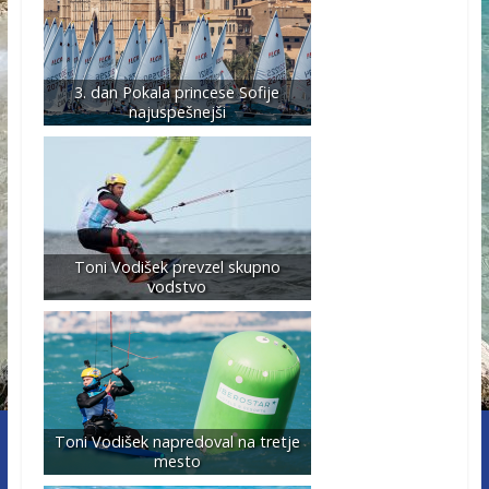
3. dan Pokala princese Sofije
najuspešnejši
Toni Vodišek prevzel skupno
vodstvo
Toni Vodišek napredoval na tretje
mesto