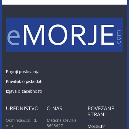
Pogoji poslovanja
Pravilnik o piškotkih
Izjava o zasebnosti
UREDNIŠTVO
O NAS
POVEZANE
STRANI
Osminka&Co., d.
Matična številka:
o. o.
5695627
Morski.hr