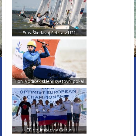
Fras-Škerlavaj četrta v U21
Toni Vodišek sklenil svetovni pokal
EP optimistov v Carrari