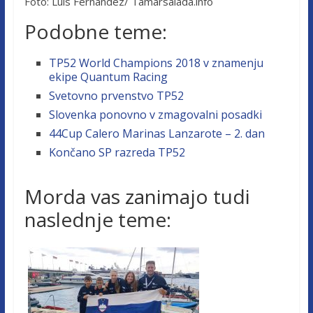
Foto: Luis Fernandez/ Tamarsalada.info
Podobne teme:
TP52 World Champions 2018 v znamenju
ekipe Quantum Racing
Svetovno prvenstvo TP52
Slovenka ponovno v zmagovalni posadki
44Cup Calero Marinas Lanzarote – 2. dan
Končano SP razreda TP52
Morda vas zanimajo tudi
naslednje teme: