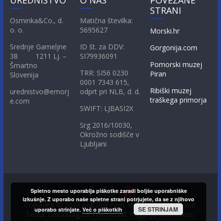
UREDNIŠTVO
O NAS
POVEZANE
STRANI
Osminka&Co., d.
Matična številka:
o. o.
5695627
Morski.hr
Srednje Gameljne
ID št. za DDV:
Gorgonija.com
38 1211 Lj. –
SI79936091
Pomorski muzej
Šmartno
TRR: SI56 0230
Piran
Slovenija
0001 7343 615,
Ribiški muzej
urednistvo@emorj
odprt pri NLB, d. d.
traškega primorja
e.com
SWIFT: LJBASI2X
Srg 2016/10030,
Okrožno sodišče v
Ljubljani
Spletno mesto uporablja piškotke zaradi boljše uporabniške
izkušnje. Z uporabo naše spletne strani potrjujete, da se z njihovo
Copyright © 2026
eMORJE.com
. Vse pravice pridržane.
SE STRINJAM
uporabo strinjate.
Več o piškotkih
Tema: ColorMag od
ThemeGrill
. Poganja
WordPress
.