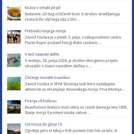
Kozice v omaki pil-pil
Sestavine: 20 dag očiščenih kozic 6 strokov sesekljanega
česna 8 žlic oljčnega olja 2 žlici …
Prebivalci tvojega morja
Zavod YouSea je v petek, 3. julija, v nakupovalnem centru
Planet Koper postavil fotografsko razstavo …
V Seči nasedel delfin
V nedeljo, 28. junija 2026, je društvo Morigenos prejelo
obvestilo o živem nasedlem delfinu v …
Čiščenje morskih travnikov
Zavod YouSea in SPAR Slovenija tudi letos nadaljujeta
aktivnosti za ohranjanje slovenskega morja. Prva letošnja …
Picerija »9 bofora«
Beaufortovo lestvico moči vetra so razvili davnega leta 1805.
Stanje morja 9 pomeni visoke valove, …
Od morja do górja 10
Zgodnje jutro in takoj v hrib pomeni čisti šok za telo, in