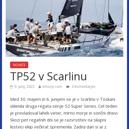
NOVICE
TP52 v Scarlinu
9. junij, 2023
emorje.com
0 Komentarjev
Med 30. majem in 6. junijem se je v Scarlinu v Toskani
sklenila druga regata serije 52 Super Series. Cel teden
je prevladoval lahek veter, mirno morje in sončni dnevi.
Skozi pet regatnih dni se je razvrstitev na skupni
lestvici ekip večkrat spremenila. Zadnji dan si je z