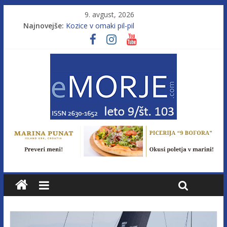
9. avgust, 2026
Najnovejše:
Kozice v omaki pil-pil
Leto 9, št. 103; Licenca brez morja
Od morja do gorja 11
Murterske barke v slovenskem morju št. 9
Poletje, ki ponuja več