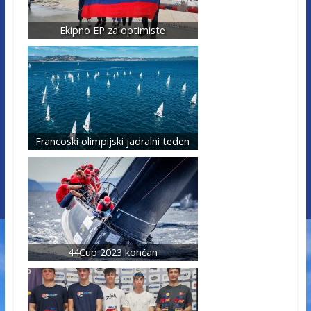
Ekipno EP za optimiste
Francoski olimpijski jadralni teden
44Cup 2023 končan