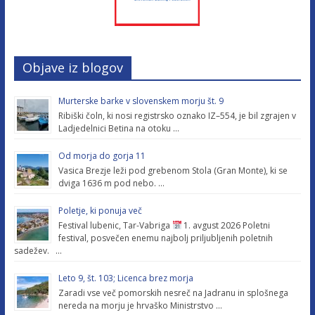
Objave iz blogov
Murterske barke v slovenskem morju št. 9
Ribiški čoln, ki nosi registrsko oznako IZ–554, je bil zgrajen v
Ladjedelnici Betina na otoku …
Od morja do gorja 11
Vasica Brezje leži pod grebenom Stola (Gran Monte), ki se
dviga 1636 m pod nebo. …
Poletje, ki ponuja več
Festival lubenic, Tar-Vabriga
1. avgust 2026 Poletni
festival, posvečen enemu najbolj priljubljenih poletnih
sadežev. …
Leto 9, št. 103; Licenca brez morja
Zaradi vse več pomorskih nesreč na Jadranu in splošnega
nereda na morju je hrvaško Ministrstvo …