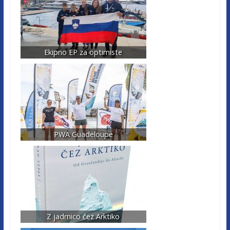
Ekipno EP za optimiste
PWA Guadeloupe
Z jadrnico čez Arktiko