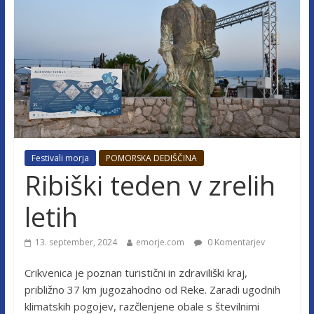
Festivali morja
POMORSKA DEDIŠČINA
Ribiški teden v zrelih
letih
13. september, 2024
emorje.com
0 Komentarjev
Crikvenica je poznan turistični in zdraviliški kraj,
približno 37 km jugozahodno od Reke.
Zaradi ugodnih
klimatskih pogojev, razčlenjene obale s številnimi