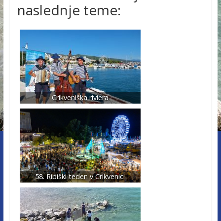
naslednje teme:
Crikveniška riviera
58. Ribiški teden v Crikvenici