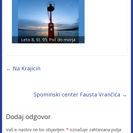
Leto 8, št. 95; Pot do morja
←
Na Krajicin
Spominski center Fausta Vrančića
→
Dodaj odgovor
Vaš e-naslov ne bo objavljen.
*
označuje zahtevana polja