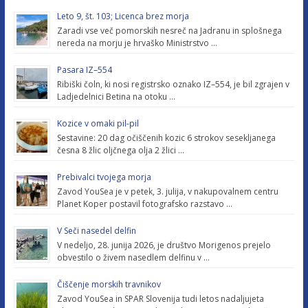
Leto 9, št. 103; Licenca brez morja
Zaradi vse več pomorskih nesreč na Jadranu in splošnega
nereda na morju je hrvaško Ministrstvo …
Pasara IZ–554
Ribiški čoln, ki nosi registrsko oznako IZ–554, je bil zgrajen v
Ladjedelnici Betina na otoku …
Kozice v omaki pil-pil
Sestavine: 20 dag očiščenih kozic 6 strokov sesekljanega
česna 8 žlic oljčnega olja 2 žlici …
Prebivalci tvojega morja
Zavod YouSea je v petek, 3. julija, v nakupovalnem centru
Planet Koper postavil fotografsko razstavo …
V Seči nasedel delfin
V nedeljo, 28. junija 2026, je društvo Morigenos prejelo
obvestilo o živem nasedlem delfinu v …
Čiščenje morskih travnikov
Zavod YouSea in SPAR Slovenija tudi letos nadaljujeta