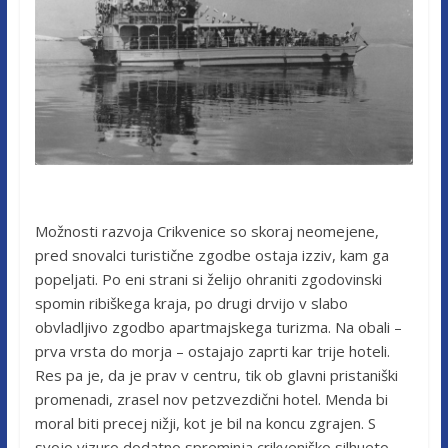
Možnosti razvoja Crikvenice so skoraj neomejene,
pred snovalci turistične zgodbe ostaja izziv, kam ga
popeljati. Po eni strani si želijo ohraniti zgodovinski
spomin ribiškega kraja, po drugi drvijo v slabo
obvladljivo zgodbo apartmajskega turizma. Na obali –
prva vrsta do morja – ostajajo zaprti kar trije hoteli.
Res pa je, da je prav v centru, tik ob glavni pristaniški
promenadi, zrasel nov petzvezdični hotel. Menda bi
moral biti precej nižji, kot je bil na koncu zgrajen. S
svojo vizuro dodatno spreminja crikveniško silhueto,