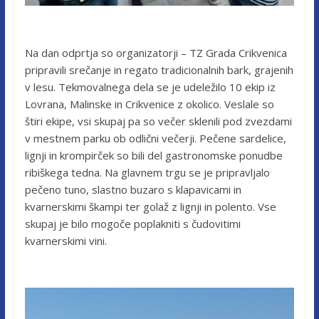
Na dan odprtja so organizatorji – TZ Grada Crikvenica
pripravili srečanje in regato tradicionalnih bark, grajenih
v lesu. Tekmovalnega dela se je udeležilo 10 ekip iz
Lovrana, Malinske in Crikvenice z okolico. Veslale so
štiri ekipe, vsi skupaj pa so večer sklenili pod zvezdami
v mestnem parku ob odlični večerji. Pečene sardelice,
lignji in krompirček so bili del gastronomske ponudbe
ribiškega tedna. Na glavnem trgu se je pripravljalo
pečeno tuno, slastno buzaro s klapavicami in
kvarnerskimi škampi ter golaž z lignji in polento. Vse
skupaj je bilo mogoče poplakniti s čudovitimi
kvarnerskimi vini.