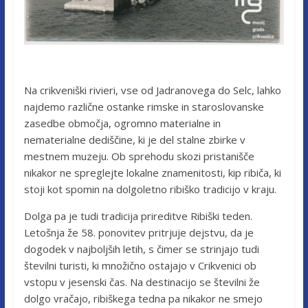
Na crikveniški rivieri, vse od Jadranovega do Selc, lahko
najdemo različne ostanke rimske in staroslovanske
zasedbe območja, ogromno materialne in
nematerialne dediščine, ki je del stalne zbirke v
mestnem muzeju. Ob sprehodu skozi pristanišče
nikakor ne spreglejte lokalne znamenitosti, kip ribiča, ki
stoji kot spomin na dolgoletno ribiško tradicijo v kraju.
Dolga pa je tudi tradicija prireditve Ribiški teden.
Letošnja že 58. ponovitev pritrjuje dejstvu, da je
dogodek v najboljših letih, s čimer se strinjajo tudi
številni turisti, ki množično ostajajo v Crikvenici ob
vstopu v jesenski čas. Na destinacijo se številni že
dolgo vračajo, ribiškega tedna pa nikakor ne smejo