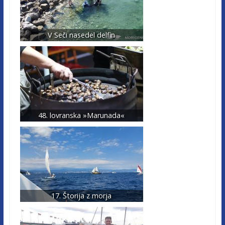
V Seči nasedel delfin
48. lovranska »Marunada«
17. Štorija z morja