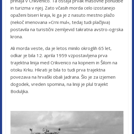
prihaja v Crikvenico. Ta ostaja prvak masovne ponudbe
in turizma v njej. Zato včasih morda celo izostanejo
opaženi biseri kraja, ki ga je z nasuto mestno plažo
(nekoč imenovana »Crni mul«, tedaj tudi plačljiva)
postavila na turistični zemljevid takratna avstro-ogrska
krona.
Ali morda veste, da je letos minilo okroglih 65 let,
odkar je bila 12. aprila 1959 vzpostavljena prva
trajektna linija med Crikvenico na kopnem in Šilom na
otoku Krku. Hkrati je bila to tudi prva trajektna
povezava na hrvaški obali Jadrana. Šlo je za izjemen
dogodek, vreden spomina, na liniji je plul trajekt
Boduljka.