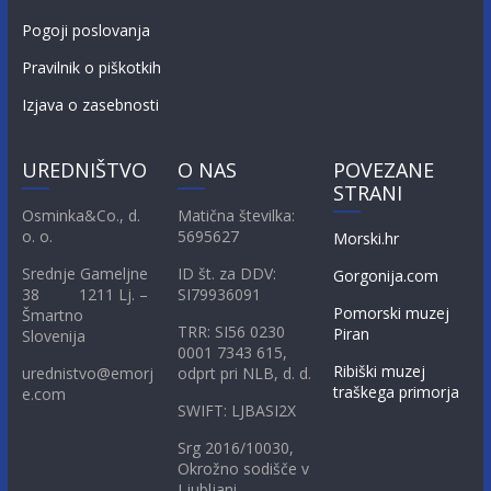
Pogoji poslovanja
Pravilnik o piškotkih
Izjava o zasebnosti
UREDNIŠTVO
O NAS
POVEZANE
STRANI
Osminka&Co., d.
Matična številka:
o. o.
5695627
Morski.hr
Srednje Gameljne
ID št. za DDV:
Gorgonija.com
38 1211 Lj. –
SI79936091
Pomorski muzej
Šmartno
TRR: SI56 0230
Piran
Slovenija
0001 7343 615,
Ribiški muzej
urednistvo@emorj
odprt pri NLB, d. d.
traškega primorja
e.com
SWIFT: LJBASI2X
Srg 2016/10030,
Okrožno sodišče v
Ljubljani