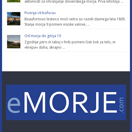
aktivnosti za ohranjanje slovenskega morja. Prva letošnja …
Picerija »9 bofora«
Beaufortovo lestvico moči vetra so razvili davnega leta 1805.
Stanje morja 9 pomeni visoke valove, …
Od morja do górja 10
Zgodnje jutro in takoj v hrib pomeni čisti šok za telo, in
»krepa« duha, skrajno …