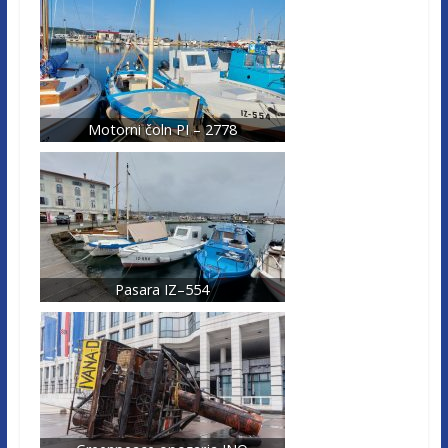
Motorni čoln PI – 2778
Pasara IZ–554