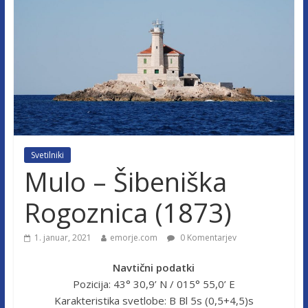
Svetilniki
Mulo – Šibeniška
Rogoznica (1873)
1. januar, 2021
emorje.com
0 Komentarjev
Navtični podatki
Pozicija: 43° 30,9’ N / 015° 55,0’ E
Karakteristika svetlobe: B Bl 5s (0,5+4,5)s