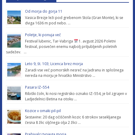
Od morja do gorja 11
Vasica Brezje leži pod grebenom Stola (Gran Monte), ki se
dviga 1636 m pod nebo. …
Poletje, ki ponuja več
Festival lubenic, Tar-Vabriga
1. avgust 2026 Poletni
festival, posvečen enemu najbolj priljubljenih poletnih
sadežev. …
Leto 9, št. 103; Licenca brez morja
Zaradi vse več pomorskih nesreč na Jadranu in splošnega
nereda na morju je hrvaško Ministrstvo …
Pasara IZ–554
Ribiški čoln, ki nosi registrsko oznako IZ–554, je bil zgrajen v
Ladjedelnici Betina na otoku …
Kozice v omaki pil-pil
Sestavine: 20 dag očiščenih kozic 6 strokov sesekljanega
česna 8 žlic oljčnega olja 2 žlici …
Prebivalci tvojega morja