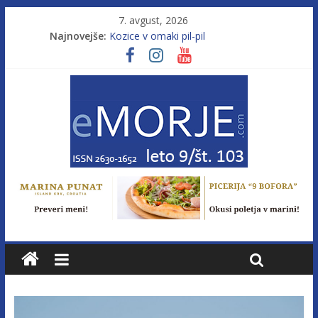
7. avgust, 2026
Najnovejše:
Kozice v omaki pil-pil
Leto 9, št. 103; Licenca brez morja
Od morja do gorja 11
Pasara IZ–554
Poletje, ki ponuja več