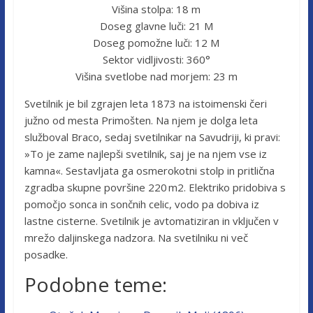
Višina stolpa: 18 m
Doseg glavne luči: 21 M
Doseg pomožne luči: 12 M
Sektor vidljivosti: 360°
Višina svetlobe nad morjem: 23 m
Svetilnik je bil zgrajen leta 1873 na istoimenski čeri
južno od mesta Primošten. Na njem je dolga leta
služboval Braco, sedaj svetilnikar na Savudriji, ki pravi:
»To je zame najlepši svetilnik, saj je na njem vse iz
kamna«. Sestavljata ga osmerokotni stolp in pritlična
zgradba skupne površine 220 m2. Elektriko pridobiva s
pomočjo sonca in sončnih celic, vodo pa dobiva iz
lastne cisterne. Svetilnik je avtomatiziran in vključen v
mrežo daljinskega nadzora. Na svetilniku ni več
posadke.
Podobne teme: