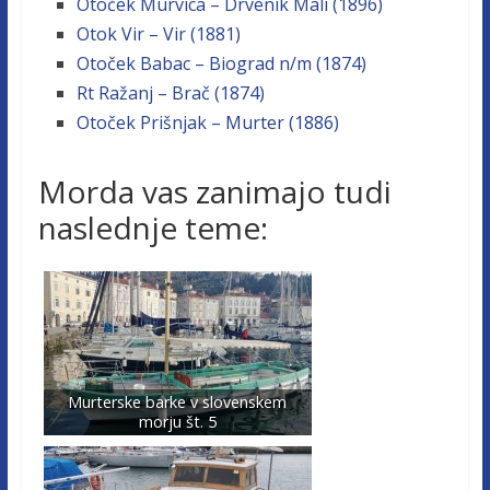
Otoček Murvica – Drvenik Mali (1896)
Otok Vir – Vir (1881)
Otoček Babac – Biograd n/m (1874)
Rt Ražanj – Brač (1874)
Otoček Prišnjak – Murter (1886)
Morda vas zanimajo tudi
naslednje teme:
Murterske barke v slovenskem
morju št. 5