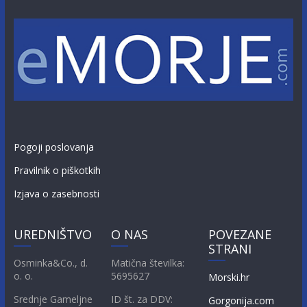
Pogoji poslovanja
Pravilnik o piškotkih
Izjava o zasebnosti
UREDNIŠTVO
O NAS
POVEZANE
STRANI
Osminka&Co., d.
Matična številka:
o. o.
5695627
Morski.hr
Srednje Gameljne
ID št. za DDV:
Gorgonija.com