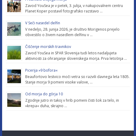
Zavod YouSea je v petek, 3. julija, v nakupovalnem centru
Planet Koper postavil fotografsko razstavo …
V Seči nasedel delfin
V nedeljo, 28. junija 2026, je društvo Morigenos prejelo
obvestilo o živem nasedlem delfinu v …
Čiščenje morskih travnikov
Zavod YouSea in SPAR Slovenija tudi letos nadaljujeta
aktivnosti za ohranjanje slovenskega morja. Prva letošnja …
Picerija »9 bofora«
Beaufortovo lestvico moči vetra so razvili davnega leta 1805.
Stanje morja 9 pomeni visoke valove, …
Od morja do górja 10
Zgodnje jutro in takoj v hrib pomeni čisti šok za telo, in
»krepa« duha, skrajno …