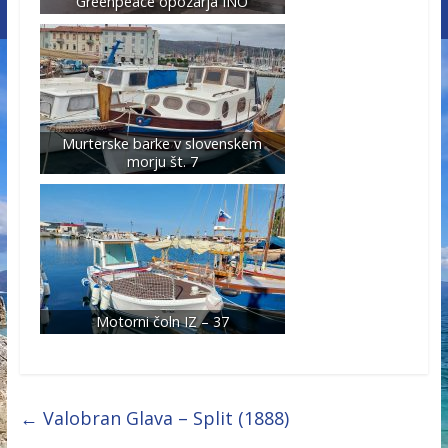
Greenpeace opozarja INO
Murterske barke v slovenskem
morju št. 7
Motorni čoln IZ – 37
←
Valobran Glava – Split (1888)