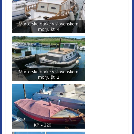
Murterske barke v slovenskem
morju št. 4
Murterske barke v slovenskem
morju št. 2
KP – 220