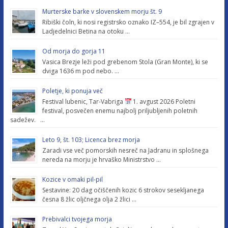
Murterske barke v slovenskem morju št. 9
Ribiški čoln, ki nosi registrsko oznako IZ–554, je bil zgrajen v
Ladjedelnici Betina na otoku …
Od morja do gorja 11
Vasica Brezje leži pod grebenom Stola (Gran Monte), ki se
dviga 1636 m pod nebo. …
Poletje, ki ponuja več
Festival lubenic, Tar-Vabriga
1. avgust 2026 Poletni
festival, posvečen enemu najbolj priljubljenih poletnih
sadežev. …
Leto 9, št. 103; Licenca brez morja
Zaradi vse več pomorskih nesreč na Jadranu in splošnega
nereda na morju je hrvaško Ministrstvo …
Kozice v omaki pil-pil
Sestavine: 20 dag očiščenih kozic 6 strokov sesekljanega
česna 8 žlic oljčnega olja 2 žlici …
Prebivalci tvojega morja