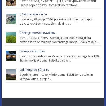
Zavod YouSea je v petek, 3. julija, v nakupovalnem centru
Planet Koper postavil fotografsko razstavo …
V Seči nasedel delfin
V nedeljo, 28. junija 2026, je društvo Morigenos prejelo
obvestilo o živem nasedlem delfinu v …
Čiščenje morskih travnikov
Zavod YouSea in SPAR Slovenija tudi letos nadaljujeta
aktivnosti za ohranjanje slovenskega morja. Prva letošnja …
Picerija »9 bofora«
Beaufortovo lestvico moči vetra so razvili davnega leta 1805.
Stanje morja 9 pomeni visoke valove, …
Od morja do górja 10
Zgodnje jutro in takoj v hrib pomeni čisti šok za telo, in
»krepa« duha, skrajno …