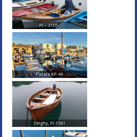
PI – 3105
Pasara KP-49
Dinghy, PI-1561