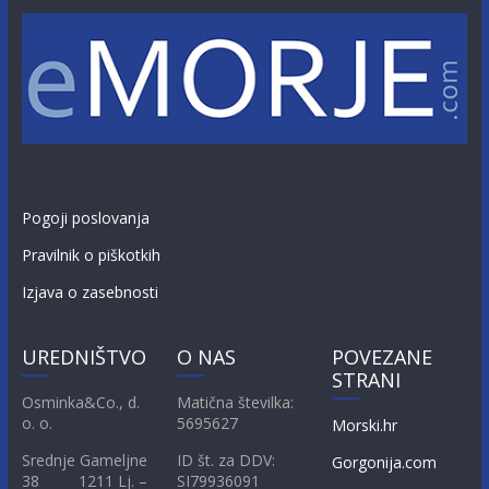
Pogoji poslovanja
Pravilnik o piškotkih
Izjava o zasebnosti
UREDNIŠTVO
O NAS
POVEZANE
STRANI
Osminka&Co., d.
Matična številka:
o. o.
5695627
Morski.hr
Srednje Gameljne
ID št. za DDV:
Gorgonija.com
38 1211 Lj. –
SI79936091