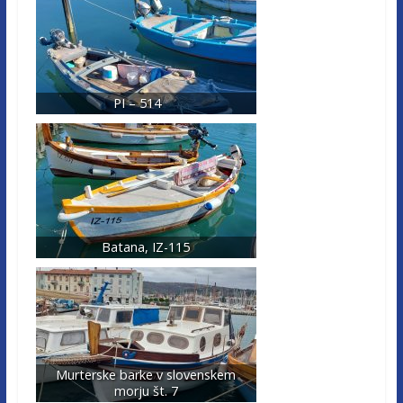
PI – 514
Batana, IZ-115
Murterske barke v slovenskem
morju št. 7