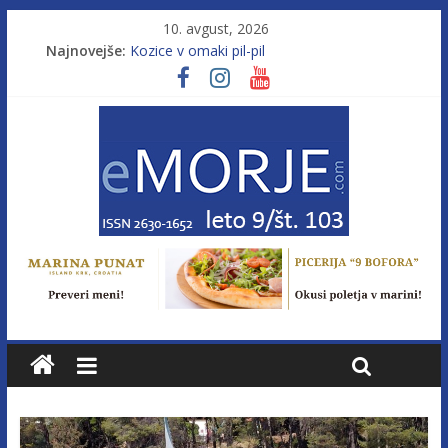
10. avgust, 2026
Najnovejše:
Kozice v omaki pil-pil
Leto 9, št. 103; Licenca brez morja
Od morja do gorja 11
Murterske barke v slovenskem morju št. 9
Poletje, ki ponuja več