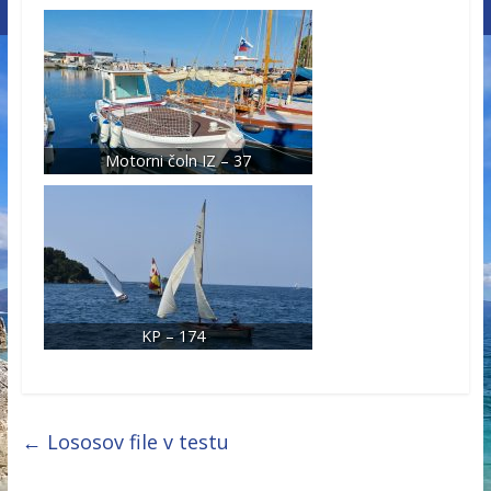
Motorni čoln IZ – 37
KP – 174
←
Lososov file v testu