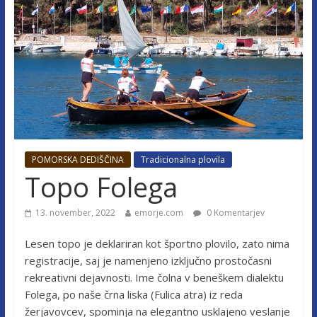
POMORSKA DEDIŠČINA
Tradicionalna plovila
Topo Folega
13. november, 2022
emorje.com
0 Komentarjev
Lesen topo je deklariran kot športno plovilo, zato nima
registracije, saj je namenjeno izključno prostočasni
rekreativni dejavnosti. Ime čolna v beneškem dialektu
Folega, po naše črna liska (Fulica atra) iz reda
žerjavovcev, spominja na elegantno usklajeno veslanje