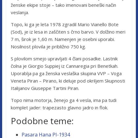
ženske ekipe stoje – tako imenovani beneški način
veslanja.
Topo, ki ga je leta 1978 zgradil Mario Vianello Bote
(Sod), je iz lesa in zaščiten s črno barvo. V dolžino meri
7 m, širok je 1,60 m. Namenjen je osebni uporabi.
Nosilnost plovila je približno 750 kg.
S plovilom smejo upravljati 4 člani posadke. Lastnik
čolna je Giorgio Suppiej iz Cannaregia pri Benetkah.
Uporablja pa ga ženska veslaška skupina VVP – Voga
Veneta Piran – Pirano, ki deluje pod okriljem Skupnosti
Italijanov Giuseppe Tartini Piran.
Topo nima motorja, ženejo ga 4 vesla, ima pa tudi
komplet jader: trapezasto glavno jadro in flok.
Podobne teme:
Pasara Hana PI-1934