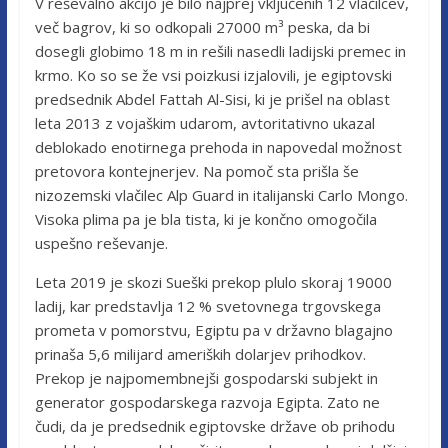
V reševalno akcijo je bilo najprej vključenih 12 vlačilcev,
več bagrov, ki so odkopali 27000 m³ peska, da bi
dosegli globimo 18 m in rešili nasedli ladijski premec in
krmo. Ko so se že vsi poizkusi izjalovili, je egiptovski
predsednik Abdel Fattah Al-Sisi, ki je prišel na oblast
leta 2013 z vojaškim udarom, avtoritativno ukazal
deblokado enotirnega prehoda in napovedal možnost
pretovora kontejnerjev. Na pomoč sta prišla še
nizozemski vlačilec Alp Guard in italijanski Carlo Mongo.
Visoka plima pa je bla tista, ki je končno omogočila
uspešno reševanje.
Leta 2019 je skozi Sueški prekop plulo skoraj 19000
ladij, kar predstavlja 12 % svetovnega trgovskega
prometa v pomorstvu, Egiptu pa v državno blagajno
prinaša 5,6 milijard ameriških dolarjev prihodkov.
Prekop je najpomembnejši gospodarski subjekt in
generator gospodarskega razvoja Egipta. Zato ne
čudi, da je predsednik egiptovske države ob prihodu