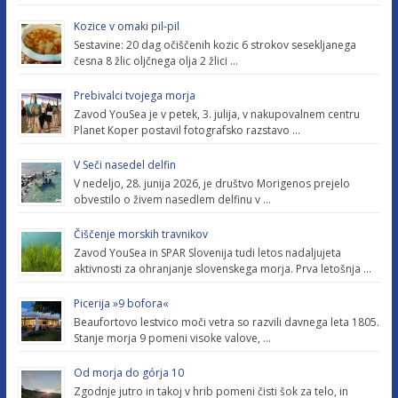
Kozice v omaki pil-pil
Sestavine: 20 dag očiščenih kozic 6 strokov sesekljanega
česna 8 žlic oljčnega olja 2 žlici …
Prebivalci tvojega morja
Zavod YouSea je v petek, 3. julija, v nakupovalnem centru
Planet Koper postavil fotografsko razstavo …
V Seči nasedel delfin
V nedeljo, 28. junija 2026, je društvo Morigenos prejelo
obvestilo o živem nasedlem delfinu v …
Čiščenje morskih travnikov
Zavod YouSea in SPAR Slovenija tudi letos nadaljujeta
aktivnosti za ohranjanje slovenskega morja. Prva letošnja …
Picerija »9 bofora«
Beaufortovo lestvico moči vetra so razvili davnega leta 1805.
Stanje morja 9 pomeni visoke valove, …
Od morja do górja 10
Zgodnje jutro in takoj v hrib pomeni čisti šok za telo, in