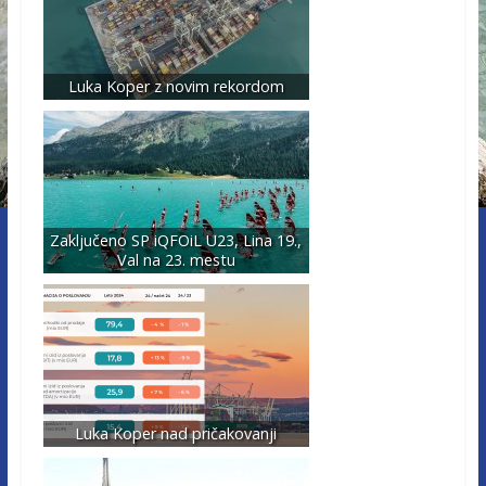
Luka Koper z novim rekordom
Zaključeno SP iQFOiL U23, Lina 19.,
Val na 23. mestu
Luka Koper nad pričakovanji