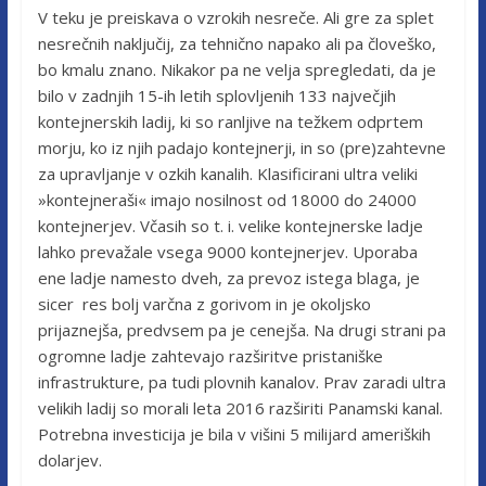
V teku je preiskava o vzrokih nesreče. Ali gre za splet
nesrečnih naključij, za tehnično napako ali pa človeško,
bo kmalu znano. Nikakor pa ne velja spregledati, da je
bilo v zadnjih 15-ih letih splovljenih 133 največjih
kontejnerskih ladij, ki so ranljive na težkem odprtem
morju, ko iz njih padajo kontejnerji, in so (pre)zahtevne
za upravljanje v ozkih kanalih. Klasificirani ultra veliki
»kontejneraši« imajo nosilnost od 18000 do 24000
kontejnerjev. Včasih so t. i. velike kontejnerske ladje
lahko prevažale vsega 9000 kontejnerjev. Uporaba
ene ladje namesto dveh, za prevoz istega blaga, je
sicer res bolj varčna z gorivom in je okoljsko
prijaznejša, predvsem pa je cenejša. Na drugi strani pa
ogromne ladje zahtevajo razširitve pristaniške
infrastrukture, pa tudi plovnih kanalov. Prav zaradi ultra
velikih ladij so morali leta 2016 razširiti Panamski kanal.
Potrebna investicija je bila v višini 5 milijard ameriških
dolarjev.