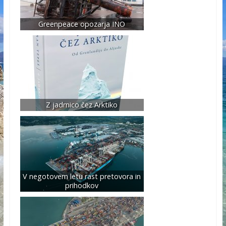
Greenpeace opozarja INO
Z jadrnico čez Arktiko
V negotovem letu rast pretovora in
prihodkov