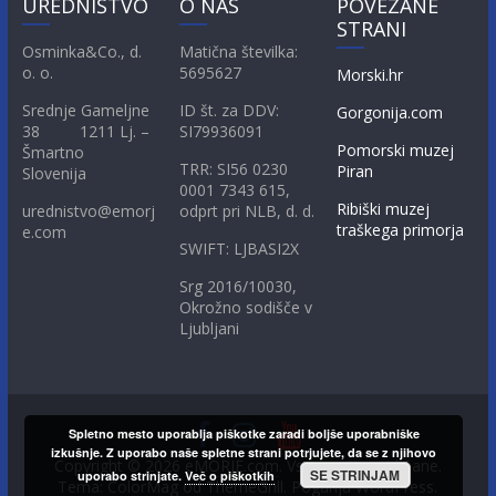
UREDNIŠTVO
O NAS
POVEZANE
STRANI
Osminka&Co., d.
Matična številka:
o. o.
5695627
Morski.hr
Srednje Gameljne
ID št. za DDV:
Gorgonija.com
38 1211 Lj. –
SI79936091
Pomorski muzej
Šmartno
TRR: SI56 0230
Piran
Slovenija
0001 7343 615,
Ribiški muzej
urednistvo@emorj
odprt pri NLB, d. d.
traškega primorja
e.com
SWIFT: LJBASI2X
Srg 2016/10030,
Okrožno sodišče v
Ljubljani
Spletno mesto uporablja piškotke zaradi boljše uporabniške
izkušnje. Z uporabo naše spletne strani potrjujete, da se z njihovo
Copyright © 2026
eMORJE.com
. Vse pravice pridržane.
SE STRINJAM
uporabo strinjate.
Več o piškotkih
Tema: ColorMag od
ThemeGrill
. Poganja
WordPress
.