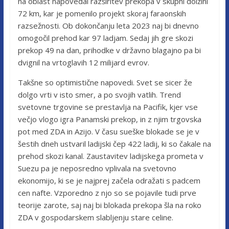
na oblast napovedal razširitev prekopa v skupni dolžini
72 km, kar je pomenilo projekt skoraj faraonskih
razsežnosti. Ob dokončanju leta 2023 naj bi dnevno
omogočil prehod kar 97 ladjam. Sedaj jih gre skozi
prekop 49 na dan, prihodke v državno blagajno pa bi
dvignil na vrtoglavih 12 milijard evrov.
Takšne so optimistične napovedi. Svet se sicer že
dolgo vrti v isto smer, a po svojih vatlih. Trend
svetovne trgovine se prestavlja na Pacifik, kjer vse
večjo vlogo igra Panamski prekop, in z njim trgovska
pot med ZDA in Azijo. V času sueške blokade se je v
šestih dneh ustvaril ladijski čep 422 ladij, ki so čakale na
prehod skozi kanal. Zaustavitev ladijskega prometa v
Suezu pa je neposredno vplivala na svetovno
ekonomijo, ki se je najprej začela odražati s padcem
cen nafte. Vzporedno z njo so se pojavile tudi prve
teorije zarote, saj naj bi blokada prekopa šla na roko
ZDA v gospodarskem slabljenju stare celine.