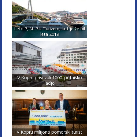
Leto 7, št. 74; Turizem, kot je že bil
leta 2019
V Kopru privezali 1000. potniško
ladjo
V Kopru milijonti pomorski turist