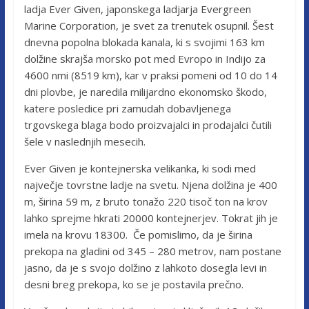
ladja Ever Given, japonskega ladjarja Evergreen
Marine Corporation, je svet za trenutek osupnil. Šest
dnevna popolna blokada kanala, ki s svojimi 163 km
dolžine skrajša morsko pot med Evropo in Indijo za
4600 nmi (8519 km), kar v praksi pomeni od 10 do 14
dni plovbe, je naredila milijardno ekonomsko škodo,
katere posledice pri zamudah dobavljenega
trgovskega blaga bodo proizvajalci in prodajalci čutili
šele v naslednjih mesecih.
Ever Given je kontejnerska velikanka, ki sodi med
največje tovrstne ladje na svetu. Njena dolžina je 400
m, širina 59 m, z bruto tonažo 220 tisoč ton na krov
lahko sprejme hkrati 20000 kontejnerjev. Tokrat jih je
imela na krovu 18300. Če pomislimo, da je širina
prekopa na gladini od 345 – 280 metrov, nam postane
jasno, da je s svojo dolžino z lahkoto dosegla levi in
desni breg prekopa, ko se je postavila prečno.