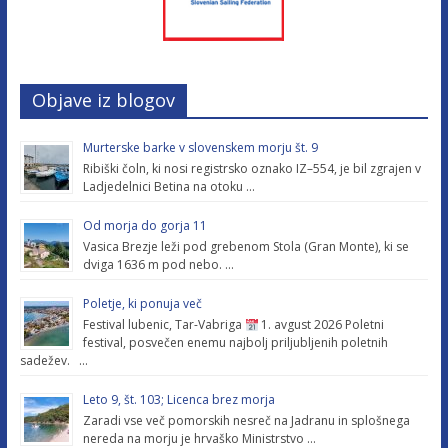
Objave iz blogov
Murterske barke v slovenskem morju št. 9
Ribiški čoln, ki nosi registrsko oznako IZ–554, je bil zgrajen v
Ladjedelnici Betina na otoku …
Od morja do gorja 11
Vasica Brezje leži pod grebenom Stola (Gran Monte), ki se
dviga 1636 m pod nebo. …
Poletje, ki ponuja več
Festival lubenic, Tar-Vabriga
1. avgust 2026 Poletni
festival, posvečen enemu najbolj priljubljenih poletnih
sadežev. …
Leto 9, št. 103; Licenca brez morja
Zaradi vse več pomorskih nesreč na Jadranu in splošnega
nereda na morju je hrvaško Ministrstvo …