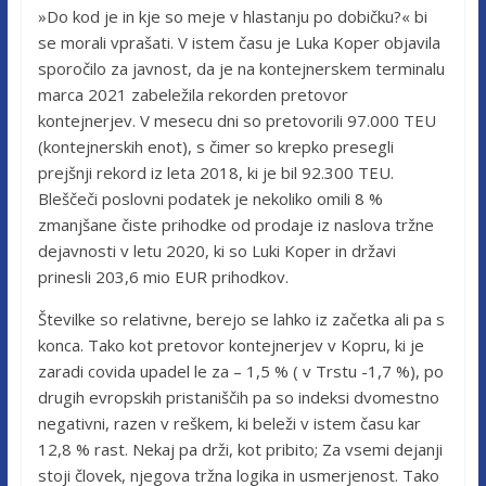
»Do kod je in kje so meje v hlastanju po dobičku?« bi
se morali vprašati. V istem času je Luka Koper objavila
sporočilo za javnost, da je na kontejnerskem terminalu
marca 2021 zabeležila rekorden pretovor
kontejnerjev. V mesecu dni so pretovorili 97.000 TEU
(kontejnerskih enot), s čimer so krepko presegli
prejšnji rekord iz leta 2018, ki je bil 92.300 TEU.
Bleščeči poslovni podatek je nekoliko omili 8 %
zmanjšane čiste prihodke od prodaje iz naslova tržne
dejavnosti v letu 2020, ki so Luki Koper in državi
prinesli 203,6 mio EUR prihodkov.
Številke so relativne, berejo se lahko iz začetka ali pa s
konca. Tako kot pretovor kontejnerjev v Kopru, ki je
zaradi covida upadel le za – 1,5 % ( v Trstu -1,7 %), po
drugih evropskih pristaniščih pa so indeksi dvomestno
negativni, razen v reškem, ki beleži v istem času kar
12,8 % rast. Nekaj pa drži, kot pribito; Za vsemi dejanji
stoji človek, njegova tržna logika in usmerjenost. Tako