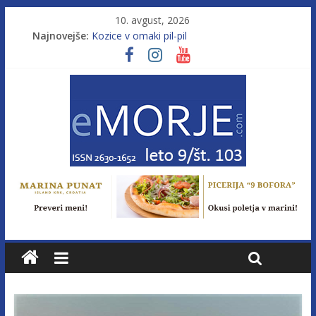
10. avgust, 2026
Najnovejše:
Kozice v omaki pil-pil
Leto 9, št. 103; Licenca brez morja
Od morja do gorja 11
Murterske barke v slovenskem morju št. 9
Poletje, ki ponuja več