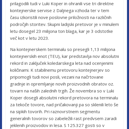
prilagodili tudi v Luki Koper in ohranili vse tri direktne
kontejnerske servise z Daljnega vzhoda ter v tem
času izkoristili nove poslovne priložnosti na različnih
področjih storitev. Skupni ladijski pretovor je v minulem
letu dosegel 23 milijona ton blaga, kar je 3 odstotke
več kot v letu 2023.
Na kontejnerskem terminalu so presegli 1,13 milijona
kontejnerskih enot (TEU), kar predstavlja nov absolutni
rekord in zaključek koledarskega leta nad ocenjenimi
količinami. K stabilnemu pretovoru kontejnerjev so
pripomogli tudi novi posli, vezani na načrtovane
gradnje in opremljanje novih proizvodnih obratov oz.
tovarn na naših zalednih trgih. Že novembra so v Luki
Koper dosegli absolutni rekord pretovora na terminalu
za tekoče tovore, nad pričakovanji pa so sklenili leto še
na sipkih tovorih. Pri raznovrstnem segmentu
generalnih tovorov so zabeležili rast predvsem zaradi
jeklenih proizvodov in lesa. S 125.327 gosti so v