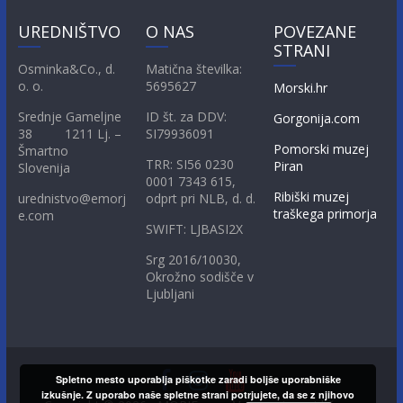
UREDNIŠTVO
O NAS
POVEZANE
STRANI
Osminka&Co., d.
Matična številka:
o. o.
5695627
Morski.hr
Srednje Gameljne
ID št. za DDV:
Gorgonija.com
38 1211 Lj. –
SI79936091
Pomorski muzej
Šmartno
TRR: SI56 0230
Piran
Slovenija
0001 7343 615,
Ribiški muzej
urednistvo@emorj
odprt pri NLB, d. d.
traškega primorja
e.com
SWIFT: LJBASI2X
Srg 2016/10030,
Okrožno sodišče v
Ljubljani
Spletno mesto uporablja piškotke zaradi boljše uporabniške
izkušnje. Z uporabo naše spletne strani potrjujete, da se z njihovo