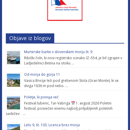
Objave iz blogov
Murterske barke v slovenskem morju št. 9
Ribiški čoln, ki nosi registrsko oznako IZ–554, je bil zgrajen v
Ladjedelnici Betina na otoku …
Od morja do gorja 11
Vasica Brezje leži pod grebenom Stola (Gran Monte), ki se
dviga 1636 m pod nebo. …
Poletje, ki ponuja več
Festival lubenic, Tar-Vabriga
1. avgust 2026 Poletni
festival, posvečen enemu najbolj priljubljenih poletnih
sadežev. …
Leto 9, št. 103; Licenca brez morja