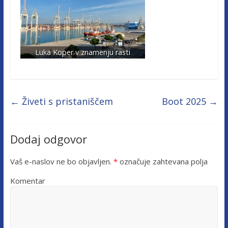
Luka Koper v znamenju rasti
←
Živeti s pristaniščem
Boot 2025
→
Dodaj odgovor
Vaš e-naslov ne bo objavljen.
*
označuje zahtevana polja
Komentar