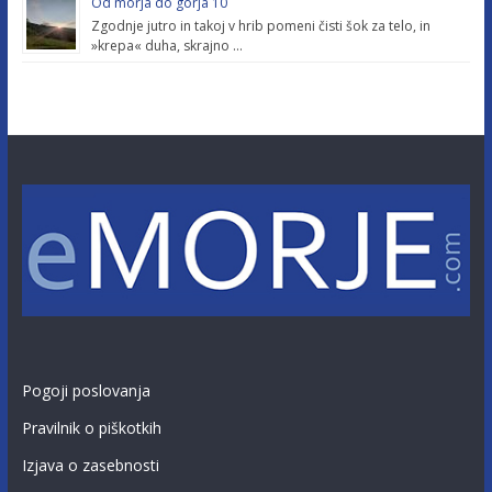
Od morja do górja 10
Zgodnje jutro in takoj v hrib pomeni čisti šok za telo, in
»krepa« duha, skrajno …
Pogoji poslovanja
Pravilnik o piškotkih
Izjava o zasebnosti