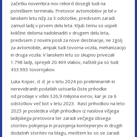
začetku novembra nov rekord dosegli tudi na
potniškem terminalu. Pretovor avtomobilov je bil v
lanskem letu nižji za 3 odstotke, predvsem zaradi
zamud ladij v prvem delu leta. Kljub temu so uspeli
količine deloma nadoknaditi v drugem delu leta,
predvsem z novimi posli za nove destinacije, ne zgolj
za avtomobile, ampak tudi tovorna vozila, mehanizacijo
in druga vozila. V lanskem letu so skupno privezali
1.798 ladji, sprejeli 20.469 vlakov, našteli pa so tudi
453.993 tovornjakov.
Luka Koper, d. d. je v letu 2024 po preliminarnih in
nerevidiranih podatkih ustvarila čiste prihodke
od prodaje v višini 326,9 milijona evrov, kar je za 6
odstotkov več kot v letu 2023. Rast prihodkov na leto
2023 je posledica višjih prihodkov iz naslova višjega
ladijskega pretovora ter zaradi večjega obsega
storitev polnjenja in praznjenja kontejnerjev in drugih
dodatnih storitev na blagu, medtem ko so se zaradi