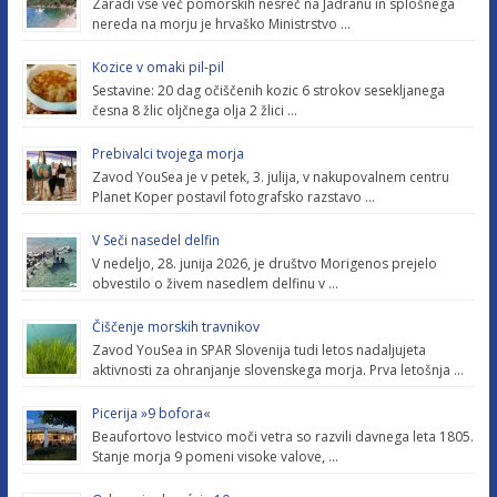
Zaradi vse več pomorskih nesreč na Jadranu in splošnega
nereda na morju je hrvaško Ministrstvo …
Kozice v omaki pil-pil
Sestavine: 20 dag očiščenih kozic 6 strokov sesekljanega
česna 8 žlic oljčnega olja 2 žlici …
Prebivalci tvojega morja
Zavod YouSea je v petek, 3. julija, v nakupovalnem centru
Planet Koper postavil fotografsko razstavo …
V Seči nasedel delfin
V nedeljo, 28. junija 2026, je društvo Morigenos prejelo
obvestilo o živem nasedlem delfinu v …
Čiščenje morskih travnikov
Zavod YouSea in SPAR Slovenija tudi letos nadaljujeta
aktivnosti za ohranjanje slovenskega morja. Prva letošnja …
Picerija »9 bofora«
Beaufortovo lestvico moči vetra so razvili davnega leta 1805.
Stanje morja 9 pomeni visoke valove, …