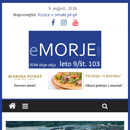
9. avgust, 2026
Najnovejše:
Kozice v omaki pil-pil
Leto 9, št. 103; Licenca brez morja
Od morja do gorja 11
Murterske barke v slovenskem morju št. 9
Poletje, ki ponuja več