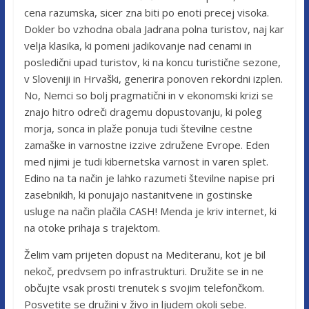
cena razumska, sicer zna biti po enoti precej visoka.
Dokler bo vzhodna obala Jadrana polna turistov, naj kar
velja klasika, ki pomeni jadikovanje nad cenami in
posledični upad turistov, ki na koncu turistične sezone,
v Sloveniji in Hrvaški, generira ponoven rekordni izplen.
No, Nemci so bolj pragmatični in v ekonomski krizi se
znajo hitro odreči dragemu dopustovanju, ki poleg
morja, sonca in plaže ponuja tudi številne cestne
zamaške in varnostne izzive združene Evrope. Eden
med njimi je tudi kibernetska varnost in varen splet.
Edino na ta način je lahko razumeti številne napise pri
zasebnikih, ki ponujajo nastanitvene in gostinske
usluge na način plačila CASH! Menda je kriv internet, ki
na otoke prihaja s trajektom.
Želim vam prijeten dopust na Mediteranu, kot je bil
nekoč, predvsem po infrastrukturi. Družite se in ne
občujte vsak prosti trenutek s svojim telefončkom.
Posvetite se družini v živo in ljudem okoli sebe.