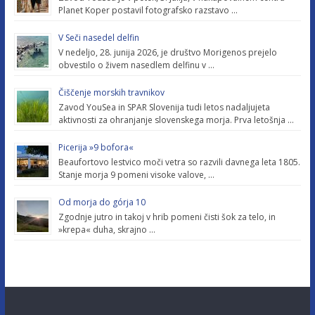
Planet Koper postavil fotografsko razstavo …
V Seči nasedel delfin
V nedeljo, 28. junija 2026, je društvo Morigenos prejelo
obvestilo o živem nasedlem delfinu v …
Čiščenje morskih travnikov
Zavod YouSea in SPAR Slovenija tudi letos nadaljujeta
aktivnosti za ohranjanje slovenskega morja. Prva letošnja …
Picerija »9 bofora«
Beaufortovo lestvico moči vetra so razvili davnega leta 1805.
Stanje morja 9 pomeni visoke valove, …
Od morja do górja 10
Zgodnje jutro in takoj v hrib pomeni čisti šok za telo, in
»krepa« duha, skrajno …