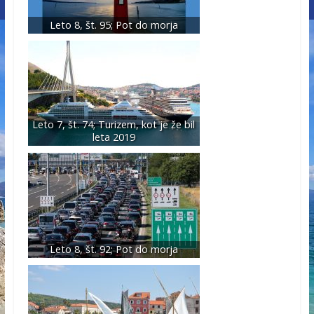
Leto 8, št. 95; Pot do morja
Leto 7, št. 74; Turizem, kot je že bil
leta 2019
Leto 8, št. 92; Pot do morja