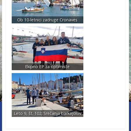
Ob 10-letnici zadruge Cronaves
Ekipno EP za optimiste
Leto 9, št. 102; Srečanja barkajolov