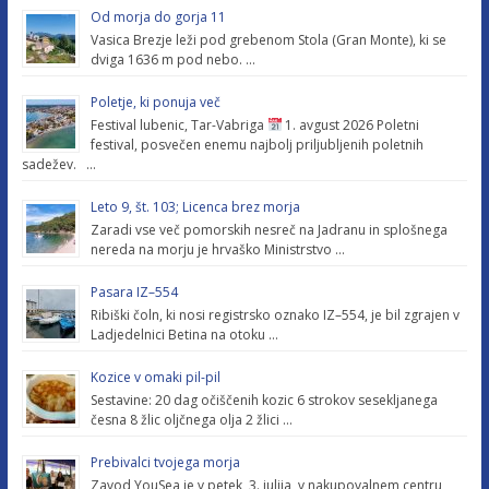
Od morja do gorja 11
Vasica Brezje leži pod grebenom Stola (Gran Monte), ki se
dviga 1636 m pod nebo. …
Poletje, ki ponuja več
Festival lubenic, Tar-Vabriga
1. avgust 2026 Poletni
festival, posvečen enemu najbolj priljubljenih poletnih
sadežev. …
Leto 9, št. 103; Licenca brez morja
Zaradi vse več pomorskih nesreč na Jadranu in splošnega
nereda na morju je hrvaško Ministrstvo …
Pasara IZ–554
Ribiški čoln, ki nosi registrsko oznako IZ–554, je bil zgrajen v
Ladjedelnici Betina na otoku …
Kozice v omaki pil-pil
Sestavine: 20 dag očiščenih kozic 6 strokov sesekljanega
česna 8 žlic oljčnega olja 2 žlici …
Prebivalci tvojega morja
Zavod YouSea je v petek, 3. julija, v nakupovalnem centru