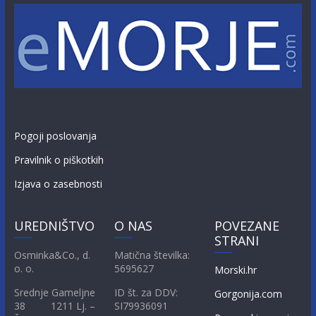
Pogoji poslovanja
Pravilnik o piškotkih
Izjava o zasebnosti
UREDNIŠTVO
O NAS
POVEZANE
STRANI
Osminka&Co., d.
Matična številka:
o. o.
5695627
Morski.hr
Srednje Gameljne
ID št. za DDV:
Gorgonija.com
38 1211 Lj. –
SI79936091