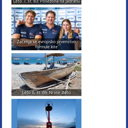
Leto 7, št. 83; Posezona na Jadranu
Začenja se evropsko prvenstvo
formule kite
Leto 6, št. 69; Ni vse zlato