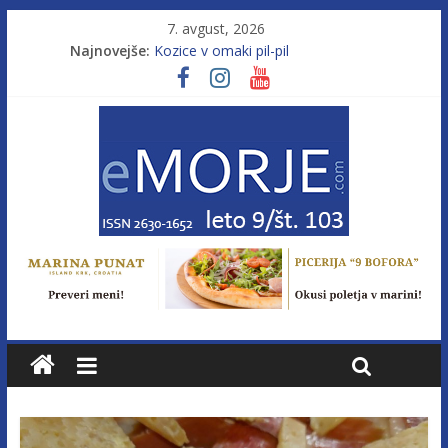
7. avgust, 2026
Najnovejše:
Kozice v omaki pil-pil
Leto 9, št. 103; Licenca brez morja
Od morja do gorja 11
Pasara IZ–554
Poletje, ki ponuja več