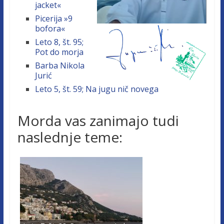
jacket«
Picerija »9
bofora«
Leto 8, št. 95;
Pot do morja
Barba Nikola
Jurić
Leto 5, št. 59; Na jugu nič novega
Morda vas zanimajo tudi
naslednje teme: