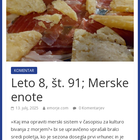
KOMENTAR
Leto 8, št. 91; Merske
enote
13. julij, 2025
emorje.com
0 Komentarjev
»Kaj ima opraviti merski sistem v časopisu za kulturo
bivanja z morjem?« bi se upravičeno vprašali bralci
sredi poletja, ko je sezona dosegla prvi vrhunec in je