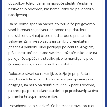
dogodkov toliko, da jim ni mogoče slediti. Vendar je
naslov zelo poveden, kar bomo lahko skupaj ocenili v
nadaljevanju.
Da ne bomo spet na pamet govorili o že pregovorno
visokih cenah na Jadranu, se bomo raje dotaknili
merskih enot, ki naj bi bile mednarodno priznane in
veljavne. Zanimivi so zapisani ceniki v prenekateri
gostinski ponudbi. Ribo ponujajo po ceni za kilogram,
pršut in sir, inčune, slane sardele, ražnjiče in kotlete na
porcijo, čevapčiče na število, pivo je marsikje le pivo,
če imaš srečo, so zapisani litri in mililitri.
Določene stvari so razumljive, težje je pri pršutu in
siru, ko se ti lahko zgodi, da naročiš porcijo enega in
drugega, na mizo pa dobiš dve v eni – porciji seveda,
na tretji pa porcijo slanih sardel, ki jo predstavljata dva
primerka te super modre ribe.
Previdnost zato ni odveč. Če bo masa prava, bo tudi