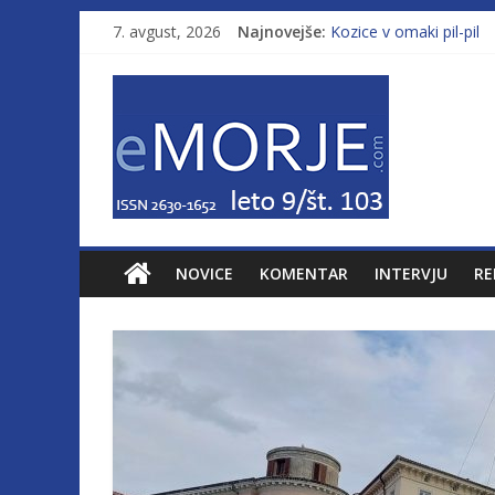
7. avgust, 2026
Najnovejše:
Kozice v omaki pil-pil
Leto 9, št. 103; Licenc
Od morja do gorja 11
Pasara IZ–554
Poletje, ki ponuja več
NOVICE
KOMENTAR
INTERVJU
RE