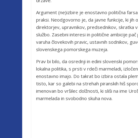
države.
Argument (ne)izbire je enostavno politična farsa, k
praksi. Neodgovorno je, da javne funkcije, ki jih
direktorjev, upravnikov, predsednikov, skratka vs
službo. Zasebni interesi in politične ambicije p
varuha človekovih pravic, ustavnih sodnikov, guv
slovenskega pomorskega muzeja.
Prav bi bilo, da osrednji in edini slovenski pom
lokalna politika, s prsti v rdeči marmeladi, izloč
enostavno imajo. Do takrat bo izbira ostala ple
tisto, kar so galebi na strehah piranskih hiš spo
imenovan bo vršilec dolžnosti, ki sliši na ime Uro
marmelada in svobodno skuha nova.