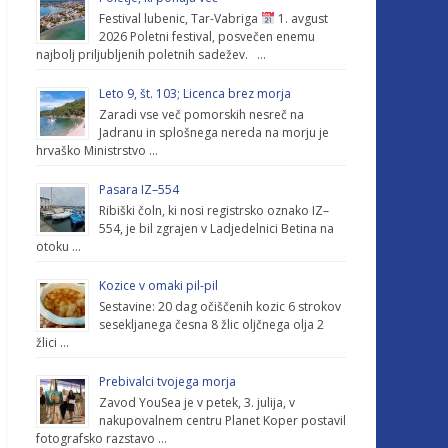
Festival lubenic, Tar-Vabriga
1. avgust
2026 Poletni festival, posvečen enemu
najbolj priljubljenih poletnih sadežev. …
Leto 9, št. 103; Licenca brez morja
Zaradi vse več pomorskih nesreč na
Jadranu in splošnega nereda na morju je
hrvaško Ministrstvo …
Pasara IZ–554
Ribiški čoln, ki nosi registrsko oznako IZ–
554, je bil zgrajen v Ladjedelnici Betina na
otoku …
Kozice v omaki pil-pil
Sestavine: 20 dag očiščenih kozic 6 strokov
sesekljanega česna 8 žlic oljčnega olja 2
žlici …
Prebivalci tvojega morja
Zavod YouSea je v petek, 3. julija, v
nakupovalnem centru Planet Koper postavil
fotografsko razstavo …