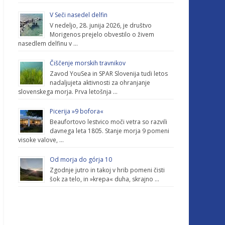
V Seči nasedel delfin
V nedeljo, 28. junija 2026, je društvo
Morigenos prejelo obvestilo o živem
nasedlem delfinu v …
Čiščenje morskih travnikov
Zavod YouSea in SPAR Slovenija tudi letos
nadaljujeta aktivnosti za ohranjanje
slovenskega morja. Prva letošnja …
Picerija »9 bofora«
Beaufortovo lestvico moči vetra so razvili
davnega leta 1805. Stanje morja 9 pomeni
visoke valove, …
Od morja do górja 10
Zgodnje jutro in takoj v hrib pomeni čisti
šok za telo, in »krepa« duha, skrajno …