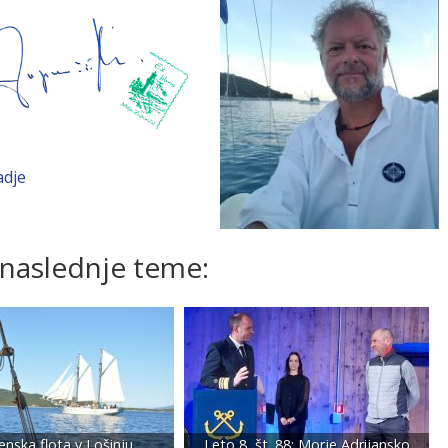
adje
 naslednje teme:
enska flota v Lošinju
Leto 8, št. 88; Morje Adrijansko