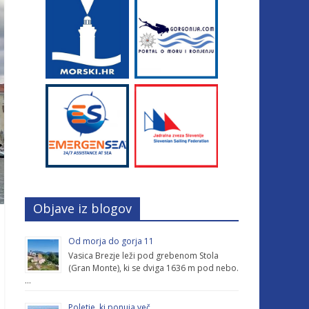
Objave iz blogov
Od morja do gorja 11
Vasica Brezje leži pod grebenom Stola
(Gran Monte), ki se dviga 1636 m pod nebo.
…
Poletje, ki ponuja več