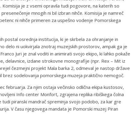
je. Komisija je z vsemi opravila tudi pogovore, na katerih so
a presenečenje mnogih ni bil izbran nihče. Komisija je namreč
ompetenc ni nihče primeren za uspešno vodenje Pomorskega
 postal osrednja institucija, ki je skrbela za ohranjanje in
no delo ni uokvirjala znotraj muzejskih prostorov, ampak ga je
Franco Juri je znal voditi in animirati svojo ekipo, ki lahko pokaže
ve, delavnice, izdane strokovne monografije (npr. Rex – Mit iz
e prejel čezmejni projekt Mala barka 2, odmeval je nastop države
bi bil brez sodelovanja pomorskega muzeja praktično nemogoč.
ec februarja. Za njim ostaja večinsko odlična ekipa kustosov,
jeni Info center Monfort, zgrajena replika ribiškega čolna
e tudi piranski mandrač spreminja svojo podobo, za kar gre
Jurija. V času njegovega mandata je Pomorski muzej Piran