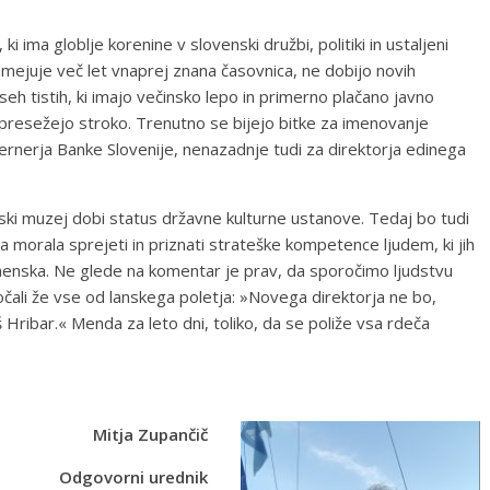
i ima globlje korenine v slovenski družbi, politiki in ustaljeni
 omejuje več let vnaprej znana časovnica, ne dobijo novih
eh tistih, ki imajo večinsko lepo in primerno plačano javno
ač presežejo stroko. Trenutno se bijejo bitke za imenovanje
ernerja Banke Slovenije, nenazadnje tudi za direktorja edinega
orski muzej dobi status državne kulturne ustanove. Tedaj bo tudi
ena morala sprejeti in priznati strateške kompetence ljudem, ki jih
menska. Ne glede na komentar je prav, da sporočimo ljudstvu
ročali že vse od lanskega poletja: »Novega direktorja ne bo,
š Hribar.« Menda za leto dni, toliko, da se poliže vsa rdeča
Mitja Zupančič
Odgovorni urednik