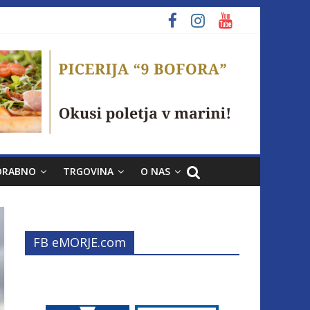
ORABNO
TRGOVINA
O NAS
FB eMORJE.com