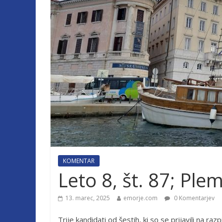
KOMENTAR
Leto 8, št. 87; Ple
13. marec, 2025
emorje.com
0 Komentarjev
Trije kandidati od šestih, ki so se prijavili na 