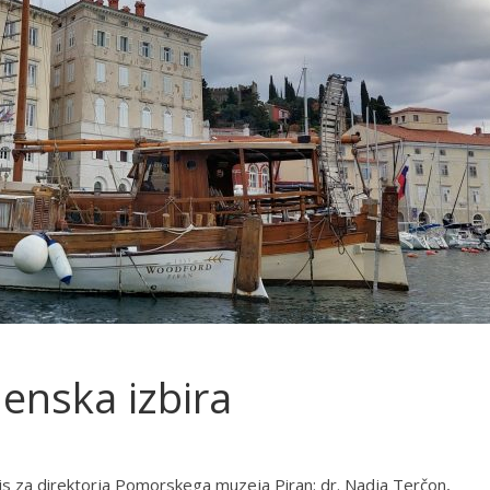
menska izbira
razpis za direktorja Pomorskega muzeja Piran: dr. Nadja Terčon,