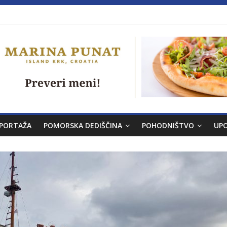
a brez morja
PORTAŽA
POMORSKA DEDIŠČINA
POHODNIŠTVO
UP