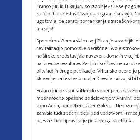
Franco Juri in Luka Juri, so izpolnjevali vse pogo
kandidati predstavili svoje programe in vizijo. N
ugotovila, da zaradi pomanjkanja strateških k
muzeja!
Spomnimo. Pomorski muzej Piran je v zadnjih letih
revitalizacijo pomorske dediščine. Svoje strokov
na široko predstavljala navzven, doma in v tujini. 
na izredne rezultate. Za njimi so številne razsta
plitvine) in druge publikacije. Vrhunsko oceno j
Slovenije na festivalu morja Dnevi v zalivu, ki 
Franco Juri je zapustil krmilo vodenja muzeja kon
mednarodno opaženo sodelovanje v AMMM, obnovl
topo Adria, obnovljeni kuter Galeb … Nenazadnj
zahvala tudi sedanji ekipi pod vodstvom Franca 
prevzel tudi upravljanje piranskega svetilnika.