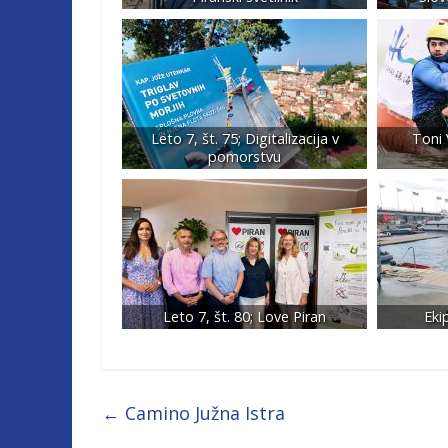
Leto 7, št. 75; Digitalizacija v
Toni 
pomorstvu
Leto 7, št. 80; Love Piran
Eki
←
Camino Južna Istra