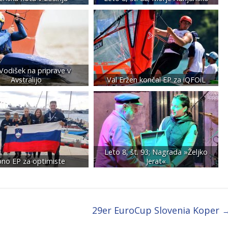
Vodišek na priprave v
Avstralijo
Val Eržen končal EP za iQFOiL
Leto 8, št. 93; Nagrada »Željko
pno EP za optimiste
Jerat«
29er EuroCup Slovenia Koper