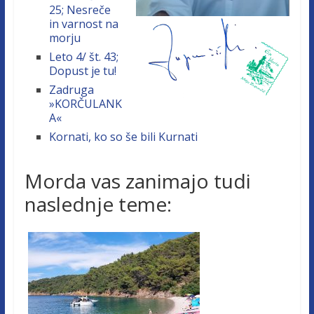
25; Nesreče
in varnost na
morju
Leto 4/ št. 43;
Dopust je tu!
Zadruga
»KORČULANK
A«
Kornati, ko so še bili Kurnati
Morda vas zanimajo tudi
naslednje teme: