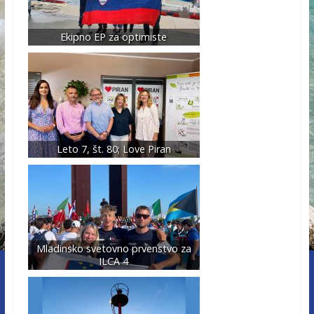
Ekipno EP za optimiste
Leto 7, št. 80; Love Piran
Mladinsko svetovno prvenstvo za
ILCA 4