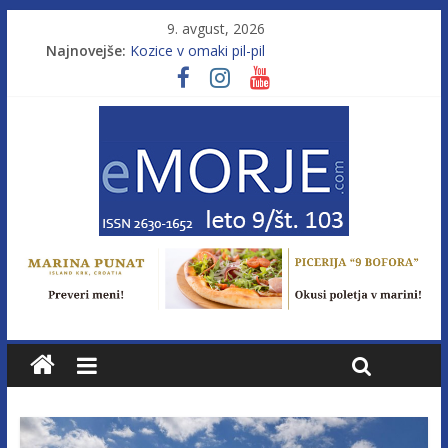
9. avgust, 2026
Najnovejše:
Kozice v omaki pil-pil
Leto 9, št. 103; Licenca brez morja
Od morja do gorja 11
Murterske barke v slovenskem morju št. 9
Poletje, ki ponuja več