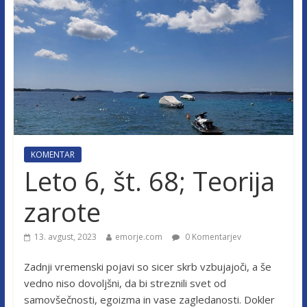
KOMENTAR
Leto 6, št. 68; Teorija
zarote
13. avgust, 2023
emorje.com
0 Komentarjev
Zadnji vremenski pojavi so sicer skrb vzbujajoči, a še
vedno niso dovoljšni, da bi streznili svet od
samovšečnosti, egoizma in vase zagledanosti. Dokler