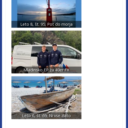
Leto 8, št. 95; Pot do morja
Mladinsko EP za 49er FX
Leto 6, št. 69; Ni vse zlato