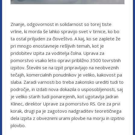
Znanje, odgovornost in solidarnost so torej tiste
vrline, ki morda še lahko spravijo svet v tirnice, ko bo
ta ostal priljuden za človeštvo. A kaj, ko se zaplete že
pri mnogo enostavneje rešljivih temah, kot je
pridobitev izpita za voditelja čolna. Uprava za
pomorstvo vsako leto opravi približno 3500 tovrstnih
izpitov. Številni se na izpit pripravljajo na neobveznih
tečajih, komercialnih ponudnikov je veliko, kakovost pa
slaba. Zaradi varnosti bo treba zakonsko urediti tudi to
področje, in izdati nova dokazila o usposobljenosti, saj
je veliko starih tudi ponarejenih, kot ugotavlja Jadran
Klinec, direktor Uprave za pomorstvo RS. Gre za prvi
korak, drugi pa je zagotovo nadgraditev teoretičnega
dela izpita z obveznimi urami plovbe na morju in izpitno
plovbo.