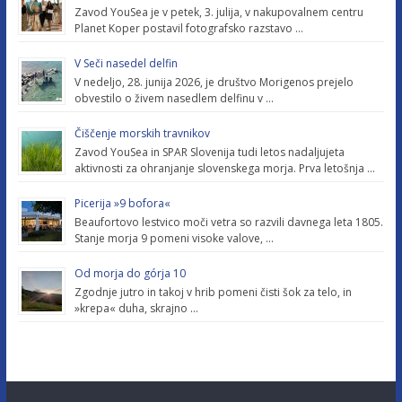
Zavod YouSea je v petek, 3. julija, v nakupovalnem centru
Planet Koper postavil fotografsko razstavo …
V Seči nasedel delfin
V nedeljo, 28. junija 2026, je društvo Morigenos prejelo
obvestilo o živem nasedlem delfinu v …
Čiščenje morskih travnikov
Zavod YouSea in SPAR Slovenija tudi letos nadaljujeta
aktivnosti za ohranjanje slovenskega morja. Prva letošnja …
Picerija »9 bofora«
Beaufortovo lestvico moči vetra so razvili davnega leta 1805.
Stanje morja 9 pomeni visoke valove, …
Od morja do górja 10
Zgodnje jutro in takoj v hrib pomeni čisti šok za telo, in
»krepa« duha, skrajno …