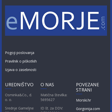
Pogoji poslovanja
Pravilnik o piškotkih
Izjava o zasebnosti
UREDNIŠTVO
O NAS
POVEZANE
STRANI
Osminka&Co., d.
Matična številka:
o. o.
5695627
Morski.hr
Srednje Gameljne
ID št. za DDV:
Gorgonija.com