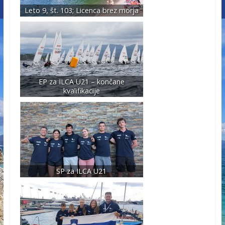
Leto 9, št. 103; Licenca brez morja
EP za ILCA U21 – končane
kvalifikacije
SP za ILCA U21