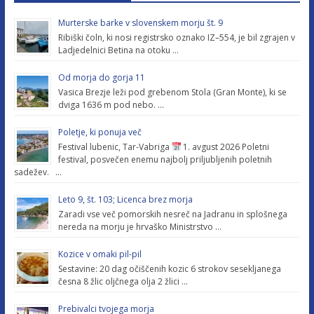
Murterske barke v slovenskem morju št. 9
Ribiški čoln, ki nosi registrsko oznako IZ–554, je bil zgrajen v
Ladjedelnici Betina na otoku …
Od morja do gorja 11
Vasica Brezje leži pod grebenom Stola (Gran Monte), ki se
dviga 1636 m pod nebo. …
Poletje, ki ponuja več
Festival lubenic, Tar-Vabriga
1. avgust 2026 Poletni
festival, posvečen enemu najbolj priljubljenih poletnih
sadežev. …
Leto 9, št. 103; Licenca brez morja
Zaradi vse več pomorskih nesreč na Jadranu in splošnega
nereda na morju je hrvaško Ministrstvo …
Kozice v omaki pil-pil
Sestavine: 20 dag očiščenih kozic 6 strokov sesekljanega
česna 8 žlic oljčnega olja 2 žlici …
Prebivalci tvojega morja