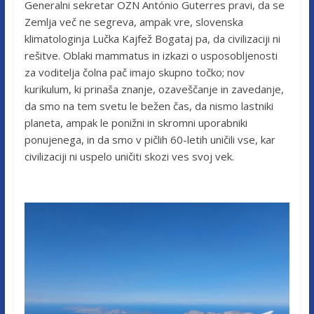
Generalni sekretar OZN António Guterres pravi, da se
Zemlja več ne segreva, ampak vre, slovenska
klimatologinja Lučka Kajfež Bogataj pa, da civilizaciji ni
rešitve. Oblaki mammatus in izkazi o usposobljenosti
za voditelja čolna pač imajo skupno točko; nov
kurikulum, ki prinaša znanje, ozaveščanje in zavedanje,
da smo na tem svetu le bežen čas, da nismo lastniki
planeta, ampak le ponižni in skromni uporabniki
ponujenega, in da smo v pičlih 60-letih uničili vse, kar
civilizaciji ni uspelo uničiti skozi ves svoj vek.