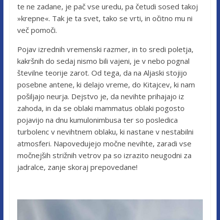
te ne zadane, je pač vse uredu, pa četudi sosed takoj
»krepne«. Tak je ta svet, tako se vrti, in očitno mu ni
več pomoči.
Pojav izrednih vremenski razmer, in to sredi poletja,
kakršnih do sedaj nismo bili vajeni, je v nebo pognal
številne teorije zarot. Od tega, da na Aljaski stojijo
posebne antene, ki delajo vreme, do Kitajcev, ki nam
pošiljajo neurja. Dejstvo je, da nevihte prihajajo iz
zahoda, in da se oblaki mammatus oblaki pogosto
pojavijo na dnu kumulonimbusa ter so posledica
turbolenc v nevihtnem oblaku, ki nastane v nestabilni
atmosferi. Napovedujejo močne nevihte, zaradi vse
močnejših strižnih vetrov pa so izrazito neugodni za
jadralce, zanje skoraj prepovedane!