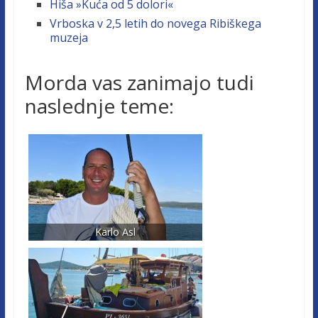
Hiša »Kuća od 5 dolori«
Vrboska v 2,5 letih do novega Ribiškega
muzeja
Morda vas zanimajo tudi
naslednje teme:
Karlo Asl