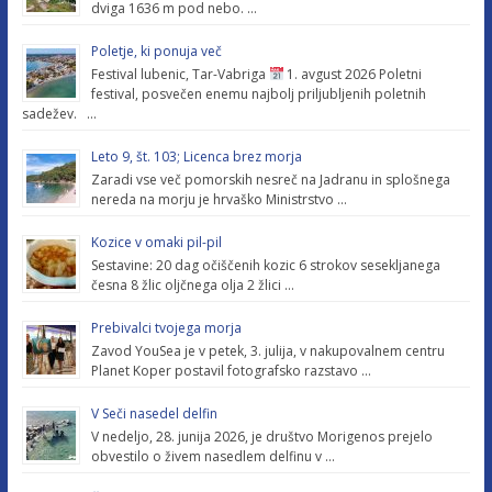
dviga 1636 m pod nebo. …
Poletje, ki ponuja več
Festival lubenic, Tar-Vabriga
1. avgust 2026 Poletni
festival, posvečen enemu najbolj priljubljenih poletnih
sadežev. …
Leto 9, št. 103; Licenca brez morja
Zaradi vse več pomorskih nesreč na Jadranu in splošnega
nereda na morju je hrvaško Ministrstvo …
Kozice v omaki pil-pil
Sestavine: 20 dag očiščenih kozic 6 strokov sesekljanega
česna 8 žlic oljčnega olja 2 žlici …
Prebivalci tvojega morja
Zavod YouSea je v petek, 3. julija, v nakupovalnem centru
Planet Koper postavil fotografsko razstavo …
V Seči nasedel delfin
V nedeljo, 28. junija 2026, je društvo Morigenos prejelo
obvestilo o živem nasedlem delfinu v …