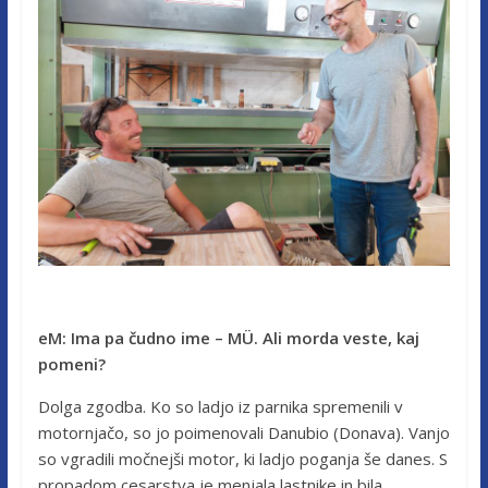
eM: Ima pa čudno ime – M
Ü. Ali
morda veste, kaj
pomeni?
Dolga zgodba. Ko so ladjo iz parnika spremenili v
motornjačo, so jo poimenovali Danubio (Donava). Vanjo
so vgradili močnejši motor, ki ladjo poganja še danes. S
propadom cesarstva je menjala lastnike in bila