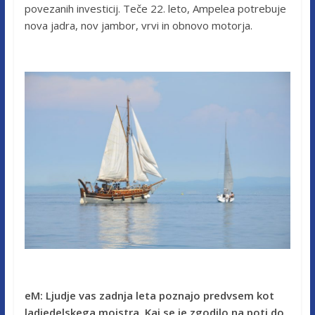
povezanih investicij. Teče 22. leto, Ampelea potrebuje
nova jadra, nov jambor, vrvi in obnovo motorja.
eM: Ljudje vas zadnja leta poznajo predvsem kot
ladjedelskega mojstra. Kaj se je zgodilo na poti do