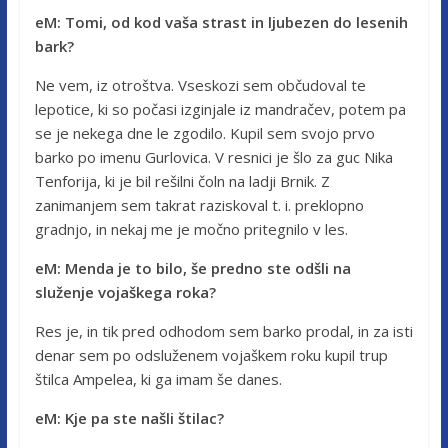
eM: Tomi, od kod vaša strast in ljubezen do lesenih
bark?
Ne vem, iz otroštva. Vseskozi sem občudoval te
lepotice, ki so počasi izginjale iz mandračev, potem pa
se je nekega dne le zgodilo. Kupil sem svojo prvo
barko po imenu Gurlovica. V resnici je šlo za guc Nika
Tenforija, ki je bil rešilni čoln na ladji Brnik. Z
zanimanjem sem takrat raziskoval t. i. preklopno
gradnjo, in nekaj me je močno pritegnilo v les.
eM: Menda je to bilo, še predno ste odšli na
služenje vojaškega roka?
Res je, in tik pred odhodom sem barko prodal, in za isti
denar sem po odsluženem vojaškem roku kupil trup
štilca Ampelea, ki ga imam še danes.
eM: Kje pa ste našli štilac?