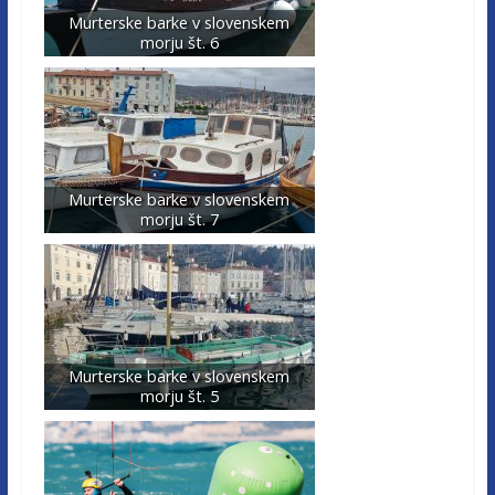
Murterske barke v slovenskem
morju št. 6
Murterske barke v slovenskem
morju št. 7
Murterske barke v slovenskem
morju št. 5