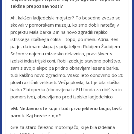
takšne prepoznavnosti?
Ah, kakšen ladjedelski mojster? To besedno zvezo so
skovali v pomorskem muzeju, ko smo dobili natečaj v
projektu Mala barka 2 in na novo zgradili repliko
istrskega ribiškega čolna – topo, po imenu Adria. Res
pa je, da imam skupaj s prijateljem Robijem Žaubijem
Sočom v najemu mizarsko delavnico, pravi škver v
izolski industrijski coni. Robi izdeluje stavbno pohištvo,
sam s svojo ekipo pa pridno obnavljam lesene barke,
tudi kakšno novo zgradimo. Vsako leto obnovimo do 20
plovil različnih velikosti. Večja plovila, kot je bila ribiška
barka Zlatoperka (obnovljena iz EU fonda za ribištvo in
pomorstvo), obnavljamo pred izolsko ladjedelnico.
eM: Nedavno ste kupili tudi prvo jekleno ladjo, bivši
parnik. Kaj boste z njo?
Gre za staro železno motornjačo, ki je bila izdelana