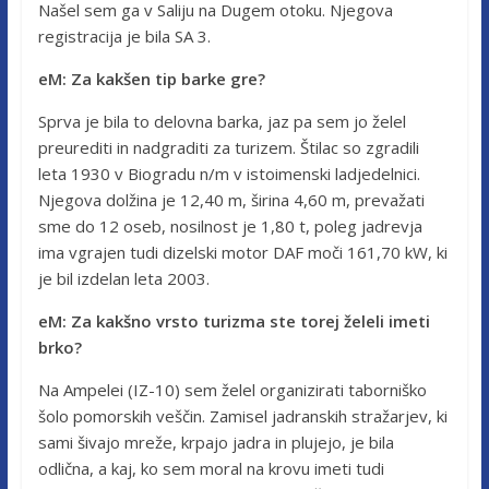
Našel sem ga v Saliju na Dugem otoku. Njegova
registracija je bila SA 3.
eM: Za kakšen tip barke gre?
Sprva je bila to delovna barka, jaz pa sem jo želel
preurediti in nadgraditi za turizem. Štilac so zgradili
leta 1930 v Biogradu n/m v istoimenski ladjedelnici.
Njegova dolžina je 12,40 m, širina 4,60 m, prevažati
sme do 12 oseb, nosilnost je 1,80 t, poleg jadrevja
ima vgrajen tudi dizelski motor DAF moči 161,70 kW, ki
je bil izdelan leta 2003.
eM: Za kakšno vrsto turizma ste torej želeli imeti
brko?
Na Ampelei (IZ-10) sem želel organizirati taborniško
šolo pomorskih veščin. Zamisel jadranskih stražarjev, ki
sami šivajo mreže, krpajo jadra in plujejo, je bila
odlična, a kaj, ko sem moral na krovu imeti tudi