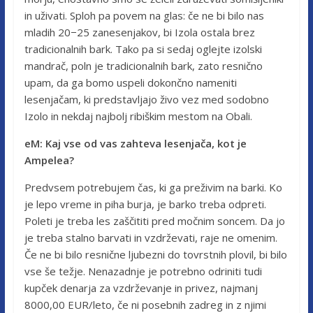
in uživati. Sploh pa povem na glas: če ne bi bilo nas
mladih 20−25 zanesenjakov, bi Izola ostala brez
tradicionalnih bark. Tako pa si sedaj oglejte izolski
mandrač, poln je tradicionalnih bark, zato resnično
upam, da ga bomo uspeli dokončno nameniti
lesenjačam, ki predstavljajo živo vez med sodobno
Izolo in nekdaj najbolj ribiškim mestom na Obali.
eM: Kaj vse od vas zahteva lesenjača, kot je
Ampelea?
Predvsem potrebujem čas, ki ga preživim na barki. Ko
je lepo vreme in piha burja, je barko treba odpreti.
Poleti je treba les zaščititi pred močnim soncem. Da jo
je treba stalno barvati in vzdrževati, raje ne omenim.
Če ne bi bilo resnične ljubezni do tovrstnih plovil, bi bilo
vse še težje. Nenazadnje je potrebno odriniti tudi
kupček denarja za vzdrževanje in privez, najmanj
8000,00 EUR/leto, če ni posebnih zadreg in z njimi