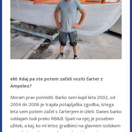
eM: Kdaj pa ste potem začeli voziti čarter z
Ampeleo?
Moram prav pomisliti. Barko sem kupil leta 2002, od
2004 do 2006 je trajala potapljaška zgodba, istega
leta sem potem začel s čarterjem in izleti. Danes barko
oddajam tudi preko RB&B. Spati na njej je poseben
užitek, a kaj, ko mi letos gradbinci na glavnem izolskem