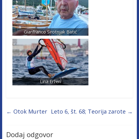
Gianfranco Sirotnjak Batić
Lina Eržen
←
Otok Murter
Leto 6, št. 68; Teorija zarote
→
Dodaj odgovor