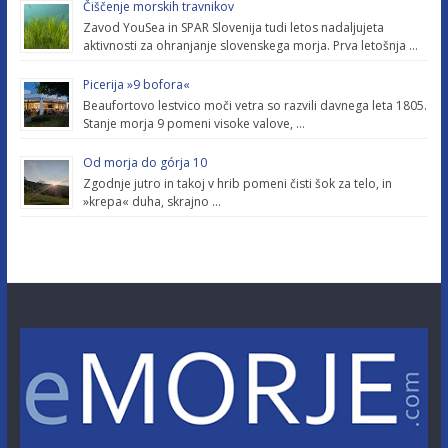
Čiščenje morskih travnikov
Zavod YouSea in SPAR Slovenija tudi letos nadaljujeta
aktivnosti za ohranjanje slovenskega morja. Prva letošnja …
Picerija »9 bofora«
Beaufortovo lestvico moči vetra so razvili davnega leta 1805.
Stanje morja 9 pomeni visoke valove, …
Od morja do górja 10
Zgodnje jutro in takoj v hrib pomeni čisti šok za telo, in
»krepa« duha, skrajno …