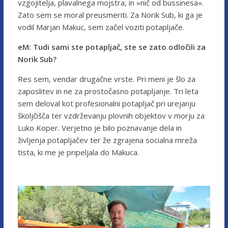
vzgojitelja, plavalnega mojstra, in »nič od bussinesa«.
Zato sem se moral preusmeriti. Za Norik Sub, ki ga je
vodil Marjan Makuc, sem začel voziti potapljače.
eM: Tudi sami ste potapljač, ste se zato odločili za
Norik Sub?
Res sem, vendar drugačne vrste. Pri meni je šlo za
zaposlitev in ne za prostočasno potapljanje. Tri leta
sem deloval kot profesionalni potapljač pri urejanju
školjčišča ter vzdrževanju plovnih objektov v morju za
Luko Koper. Verjetno je bilo poznavanje dela in
življenja potapljačev ter že zgrajena socialna mreža
tista, ki me je pripeljala do Makuca.