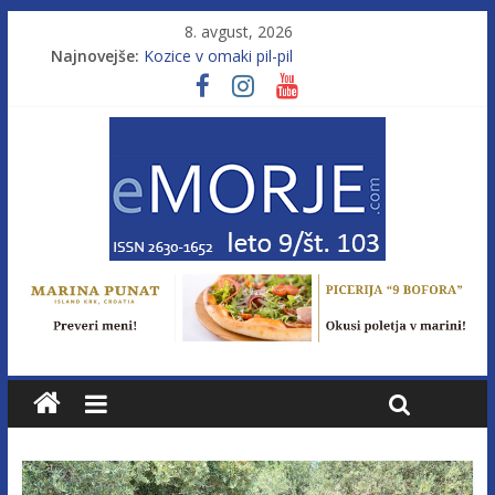
8. avgust, 2026
Najnovejše:
Kozice v omaki pil-pil
Leto 9, št. 103; Licenca brez morja
Od morja do gorja 11
Murterske barke v slovenskem morju št. 9
Poletje, ki ponuja več