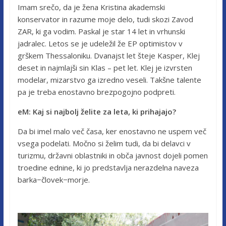
Imam srečo, da je žena Kristina akademski
konservator in razume moje delo, tudi skozi Zavod
ZAR, ki ga vodim. Paskal je star 14 let in vrhunski
jadralec. Letos se je udeležil že EP optimistov v
grškem Thessaloniku. Dvanajst let šteje Kasper, Klej
deset in najmlajši sin Klas – pet let. Klej je izvrsten
modelar, mizarstvo ga izredno veseli. Takšne talente
pa je treba enostavno brezpogojno podpreti.
eM: Kaj si najbolj želite za leta, ki prihajajo?
Da bi imel malo več časa, ker enostavno ne uspem več
vsega podelati. Močno si želim tudi, da bi delavci v
turizmu, državni oblastniki in obča javnost dojeli pomen
troedine ednine, ki jo predstavlja nerazdelna naveza
barka−človek−morje.