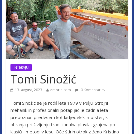
INTERVJU
Tomi Sinožić
13. avgust, 2023
emorje.com
0 Komentarjev
Tomi Sinožić se je rodil leta 1979 v Pulju. Strojni
mehanik in profesionalni potapljač je zadnja leta
prepoznan predvsem kot ladjedelski mojster, ki
ohranja pri življenju tradicionalna plovila, grajena po
klasični metodi v lesu. Oče štirih otrok z ženo Kristino