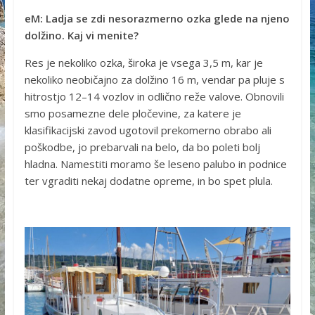
eM: Ladja se zdi nesorazmerno ozka glede na njeno
dolžino. Kaj vi menite?
Res je nekoliko ozka, široka je vsega 3,5 m, kar je
nekoliko neobičajno za dolžino 16 m, vendar pa pluje s
hitrostjo 12–14 vozlov in odlično reže valove. Obnovili
smo posamezne dele pločevine, za katere je
klasifikacijski zavod ugotovil prekomerno obrabo ali
poškodbe, jo prebarvali na belo, da bo poleti bolj
hladna. Namestiti moramo še leseno palubo in podnice
ter vgraditi nekaj dodatne opreme, in bo spet plula.