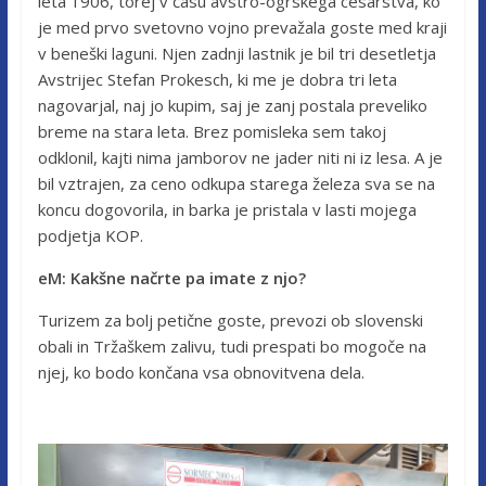
leta 1906, torej v času avstro-ogrskega cesarstva, ko
je med prvo svetovno vojno prevažala goste med kraji
v beneški laguni. Njen zadnji lastnik je bil tri desetletja
Avstrijec Stefan Prokesch, ki me je dobra tri leta
nagovarjal, naj jo kupim, saj je zanj postala preveliko
breme na stara leta. Brez pomisleka sem takoj
odklonil, kajti nima jamborov ne jader niti ni iz lesa. A je
bil vztrajen, za ceno odkupa starega železa sva se na
koncu dogovorila, in barka je pristala v lasti mojega
podjetja KOP.
eM: Kakšne načrte pa imate z njo?
Turizem za bolj petične goste, prevozi ob slovenski
obali in Tržaškem zalivu, tudi prespati bo mogoče na
njej, ko bodo končana vsa obnovitvena dela.