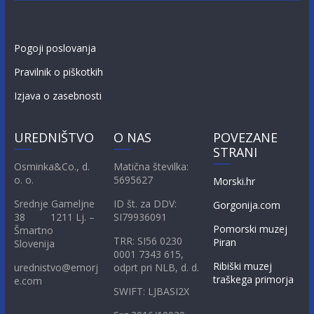
Pogoji poslovanja
Pravilnik o piškotkih
Izjava o zasebnosti
UREDNIŠTVO
O NAS
POVEZANE
STRANI
Osminka&Co., d.
Matična številka:
o. o.
5695627
Morski.hr
Srednje Gameljne
ID št. za DDV:
Gorgonija.com
38 1211 Lj. –
SI79936091
Pomorski muzej
Šmartno
TRR: SI56 0230
Piran
Slovenija
0001 7343 615,
Ribiški muzej
urednistvo@emorj
odprt pri NLB, d. d.
traškega primorja
e.com
SWIFT: LJBASI2X