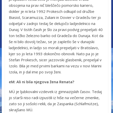
obsojena na prav nič bleščečo pomorsko kariero,
dokler je ni leta 1992 Prokesch odkupil od družbe
Biasiol, Scaramuzza, Zuliani in Dovier v Gradežu ter jo
odpeljal v zadnjo tedaj še delujočo ladjedelnico na
Dunaj. V tistih časih je šlo za pravi podvig prepeljati 40
ton težko železno barko od Gradeža do Dunaja. Kot da
še ni bilo dovolj težav, se je zapletlo še v dunajski
ladjedelnici, in ladjo so morali prepeljati v Bratislavo,
kjer so jo leta 1993 dokončno obnovili. Nato pa jo je
Stefan Prokesch, sicer jazzovski glasbenik, prepeljal v
Izolo. Bila je med prvimi barkami na vezu v novi Marini
Izola, in ji dal ime po svoji ženi.
eM: Ali ni bila njegova žena Renata?
MÜ je ljubkovalni vzdevek iz gimnazijskih časov. Tedaj
jo starši niso radi izpustili iz hiše na večerne zmenke,
zato so ji sošolci rekli, da je Zaspanka (Schlafmütze),
skrajšano MÜ.