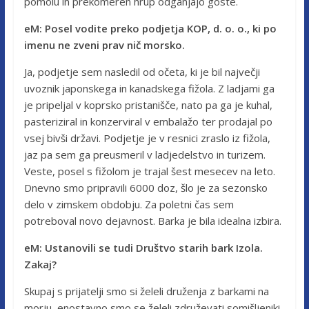
pomolu in prekomeren hrup odganjajo goste.
eM: Posel vodite preko podjetja KOP, d. o. o., ki po
imenu ne zveni prav nič morsko.
Ja, podjetje sem nasledil od očeta, ki je bil največji
uvoznik japonskega in kanadskega fižola. Z ladjami ga
je pripeljal v koprsko pristanišče, nato pa ga je kuhal,
pasteriziral in konzerviral v embalažo ter prodajal po
vsej bivši državi. Podjetje je v resnici zraslo iz fižola,
jaz pa sem ga preusmeril v ladjedelstvo in turizem.
Veste, posel s fižolom je trajal šest mesecev na leto.
Dnevno smo pripravili 6000 doz, šlo je za sezonsko
delo v zimskem obdobju. Za poletni čas sem
potreboval novo dejavnost. Barka je bila idealna izbira.
eM: Ustanovili se tudi Društvo starih bark Izola.
Zakaj?
Skupaj s prijatelji smo si želeli druženja z barkami na
morju, enostavno smo se želeli združevati somišljeniki