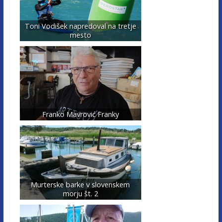
Toni Vodišek napredoval na tretje
mesto
Franko Mavrović Franky
Murterske barke v slovenskem
morju št. 2