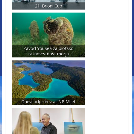
21. Brioni Cup
Zavod YouSea za biotsko
raznovrstnost morja
Dnevi odprtih vrat NP Mljet