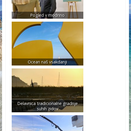
Pogled v modrino
Ocean naš vsakdanji
Delavnica tradicionalne gradnje
suhih zidov