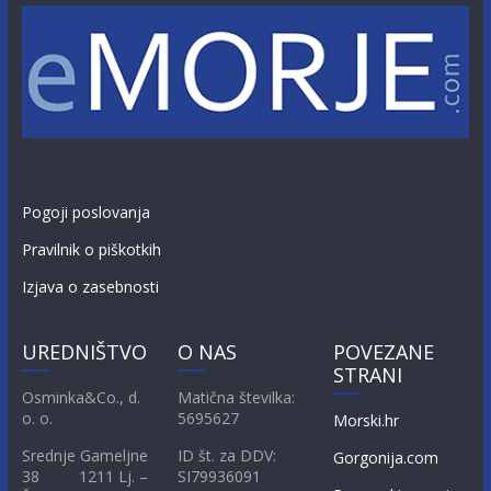
Pogoji poslovanja
Pravilnik o piškotkih
Izjava o zasebnosti
UREDNIŠTVO
O NAS
POVEZANE
STRANI
Osminka&Co., d.
Matična številka:
o. o.
5695627
Morski.hr
Srednje Gameljne
ID št. za DDV:
Gorgonija.com
38 1211 Lj. –
SI79936091