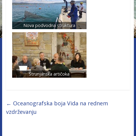
Nova podvodna struktura
Strunjanska artičoka
←
Oceanografska boja Vida na rednem
vzdrževanju