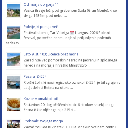
Od morja do gorja 11
Vasica Brezje leži pod grebenom Stola (Gran Monte), ki se
dviga 1636 m pod nebo. …
Poletje, ki ponuja več
Festival lubenic, Tar-Vabriga
1. avgust 2026 Poletni
festival, posvečen enemu najbolj priljubljenih poletnih
sadežev. …
Leto 9, št. 103; Licenca brez morja
Zaradi vse več pomorskih nesreč na Jadranu in splošnega
nereda na morju je hrvaško Ministrstvo …
Pasara IZ–554
Ribiški čoln, ki nosi registrsko oznako IZ–554, je bil zgrajen v
Ladjedelnici Betina na otoku …
Kozice v omaki pil-pil
Sestavine: 20 dag očiščenih kozic 6 strokov sesekljanega
česna 8 žlic oljčnega olja 2 žlici …
Prebivalci tvojega morja
Zavod YouSea je v petek, 3. julija, v nakupovalnem centru