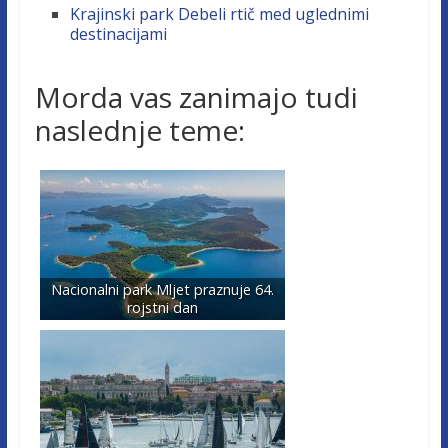
Krajinski park Debeli rtič med uglednimi
destinacijami
Morda vas zanimajo tudi
naslednje teme:
Nacionalni park Mljet praznuje 64.
rojstni dan