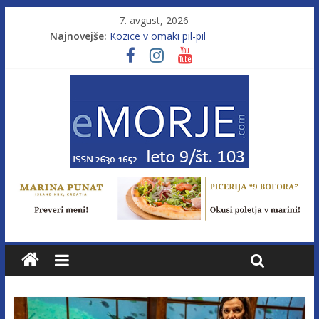
7. avgust, 2026
Najnovejše:
Kozice v omaki pil-pil
Leto 9, št. 103; Licenca brez morja
Od morja do gorja 11
Pasara IZ–554
Poletje, ki ponuja več