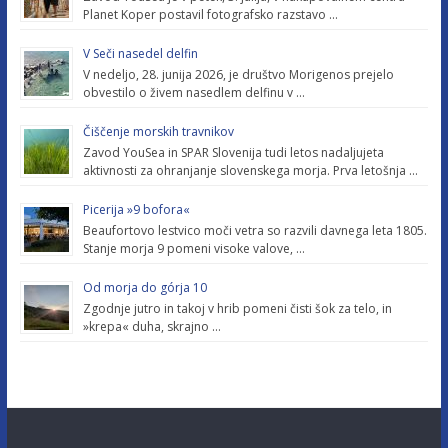
Planet Koper postavil fotografsko razstavo …
V Seči nasedel delfin
V nedeljo, 28. junija 2026, je društvo Morigenos prejelo
obvestilo o živem nasedlem delfinu v …
Čiščenje morskih travnikov
Zavod YouSea in SPAR Slovenija tudi letos nadaljujeta
aktivnosti za ohranjanje slovenskega morja. Prva letošnja …
Picerija »9 bofora«
Beaufortovo lestvico moči vetra so razvili davnega leta 1805.
Stanje morja 9 pomeni visoke valove, …
Od morja do górja 10
Zgodnje jutro in takoj v hrib pomeni čisti šok za telo, in
»krepa« duha, skrajno …