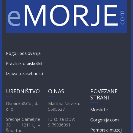
Pogoji poslovanja
Pravilnik o piškotkih
Izjava o zasebnosti
UREDNIŠTVO
O NAS
POVEZANE
STRANI
Osminka&Co., d.
Matična številka:
o. o.
5695627
Morski.hr
Srednje Gameljne
ID št. za DDV:
Gorgonija.com
38 1211 Lj. –
SI79936091
Pomorski muzej
Šmartno