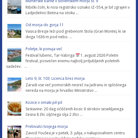
Murterske barke v slovenskem morju št. 9
Ribiški čoln, ki nosi registrsko oznako IZ–554, je bil zgrajen v
Ladjedelnici Betina na otoku …
Od morja do gorja 11
Vasica Brezje leži pod grebenom Stola (Gran Monte), ki se
dviga 1636 m pod nebo. …
Poletje, ki ponuja več
Festival lubenic, Tar-Vabriga
1. avgust 2026 Poletni
festival, posvečen enemu najbolj priljubljenih poletnih
sadežev. …
Leto 9, št. 103; Licenca brez morja
Zaradi vse več pomorskih nesreč na Jadranu in splošnega
nereda na morju je hrvaško Ministrstvo …
Kozice v omaki pil-pil
Sestavine: 20 dag očiščenih kozic 6 strokov sesekljanega
česna 8 žlic oljčnega olja 2 žlici …
Prebivalci tvojega morja
Zavod YouSea je v petek, 3. julija, v nakupovalnem centru