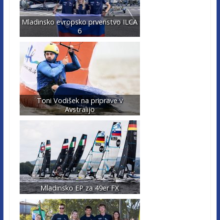
Mladinsko evropsko prvenstvo ILCA
6
Toni Vodišek na priprave v
Avstralijo
Mladinsko EP za 49er FX