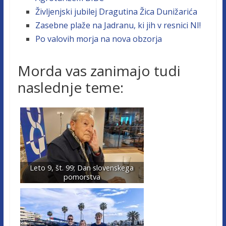
Življenjski jubilej Dragutina Žica Dunižarića
Zasebne plaže na Jadranu, ki jih v resnici NI!
Po valovih morja na nova obzorja
Morda vas zanimajo tudi
naslednje teme:
Leto 9, št. 99; Dan slovenskega
pomorstva