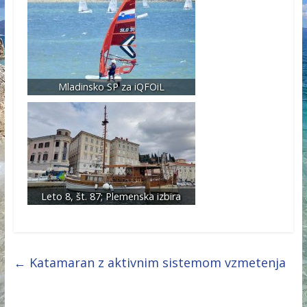
Mladinsko SP za iQFOiL
Leto 8, št. 87; Plemenska izbira
←
Katamaran z aktivnim sistemom vzmetenja