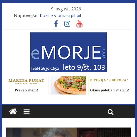
9. avgust, 2026
Najnovejše:
Kozice v omaki pil-pil
Leto 9, št. 103; Licenca brez morja
Od morja do gorja 11
Murterske barke v slovenskem morju št. 9
Poletje, ki ponuja več