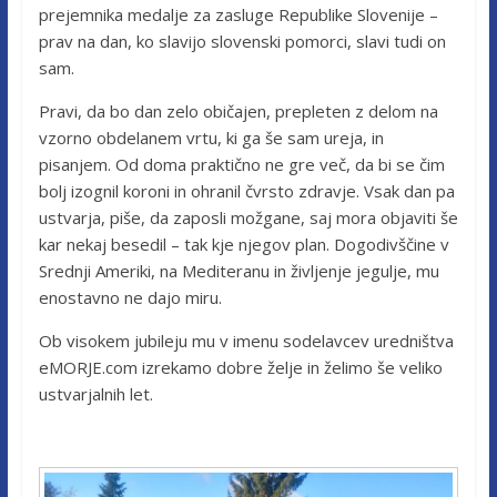
prejemnika medalje za zasluge Republike Slovenije –
prav na dan, ko slavijo slovenski pomorci, slavi tudi on
sam.
Pravi, da bo dan zelo običajen, prepleten z delom na
vzorno obdelanem vrtu, ki ga še sam ureja, in
pisanjem. Od doma praktično ne gre več, da bi se čim
bolj izognil koroni in ohranil čvrsto zdravje. Vsak dan pa
ustvarja, piše, da zaposli možgane, saj mora objaviti še
kar nekaj besedil – tak kje njegov plan. Dogodivščine v
Srednji Ameriki, na Mediteranu in življenje jegulje, mu
enostavno ne dajo miru.
Ob visokem jubileju mu v imenu sodelavcev uredništva
eMORJE.com izrekamo dobre želje in želimo še veliko
ustvarjalnih let.