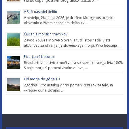
Planet Koper postavil fotografsko razstavo …
V Seči nasedel delfin
V nedeljo, 28. junija 2026, je društvo Morigenos prejelo
obvestilo o živem nasedlem delfinu v …
Čiščenje morskih travnikov
Zavod YouSea in SPAR Slovenija tudi letos nadaljujeta
aktivnosti za ohranjanje slovenskega morja. Prva letošnja …
Picerija »9 bofora«
Beaufortovo lestvico moči vetra so razvili davnega leta 1805.
Stanje morja 9 pomeni visoke valove, …
Od morja do górja 10
Zgodnje jutro in takoj v hrib pomeni čisti šok za telo, in
»krepa« duha, skrajno …