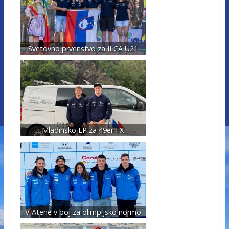
Svetovno prvenstvo za ILCA U21
Mladinsko EP za 49er FX
V Atene v boj za olimpijsko normo