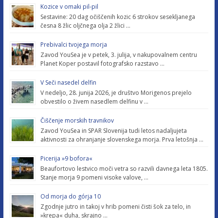
Kozice v omaki pil-pil
Sestavine: 20 dag očiščenih kozic 6 strokov sesekljanega
česna 8 žlic oljčnega olja 2 žlici …
Prebivalci tvojega morja
Zavod YouSea je v petek, 3. julija, v nakupovalnem centru
Planet Koper postavil fotografsko razstavo …
V Seči nasedel delfin
V nedeljo, 28. junija 2026, je društvo Morigenos prejelo
obvestilo o živem nasedlem delfinu v …
Čiščenje morskih travnikov
Zavod YouSea in SPAR Slovenija tudi letos nadaljujeta
aktivnosti za ohranjanje slovenskega morja. Prva letošnja …
Picerija »9 bofora«
Beaufortovo lestvico moči vetra so razvili davnega leta 1805.
Stanje morja 9 pomeni visoke valove, …
Od morja do górja 10
Zgodnje jutro in takoj v hrib pomeni čisti šok za telo, in
»krepa« duha, skrajno …