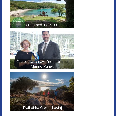
Cres med TOP 100
Četrto zlato navtično jadro za
Marino Punat
Trail dirka Cres – Lošinj