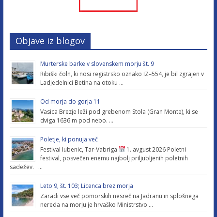
Objave iz blogov
Murterske barke v slovenskem morju št. 9
Ribiški čoln, ki nosi registrsko oznako IZ–554, je bil zgrajen v
Ladjedelnici Betina na otoku …
Od morja do gorja 11
Vasica Brezje leži pod grebenom Stola (Gran Monte), ki se
dviga 1636 m pod nebo. …
Poletje, ki ponuja več
Festival lubenic, Tar-Vabriga
1. avgust 2026 Poletni
festival, posvečen enemu najbolj priljubljenih poletnih
sadežev. …
Leto 9, št. 103; Licenca brez morja
Zaradi vse več pomorskih nesreč na Jadranu in splošnega
nereda na morju je hrvaško Ministrstvo …