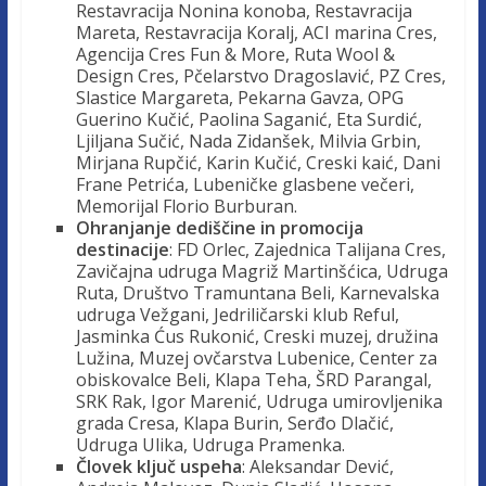
Restavracija Nonina konoba, Restavracija
Mareta, Restavracija Koralj, ACI marina Cres,
Agencija Cres Fun & More, Ruta Wool &
Design Cres, Pčelarstvo Dragoslavić, PZ Cres,
Slastice Margareta, Pekarna Gavza, OPG
Guerino Kučić, Paolina Saganić, Eta Surdić,
Ljiljana Sučić, Nada Zidanšek, Milvia Grbin,
Mirjana Rupčić, Karin Kučić, Creski kaić, Dani
Frane Petrića, Lubeničke glasbene večeri,
Memorijal Florio Burburan.
Ohranjanje dediščine in promocija
destinacije
: FD Orlec, Zajednica Talijana Cres,
Zavičajna udruga Magriž Martinšćica, Udruga
Ruta, Društvo Tramuntana Beli, Karnevalska
udruga Vežgani, Jedriličarski klub Reful,
Jasminka Ćus Rukonić, Creski muzej, družina
Lužina, Muzej ovčarstva Lubenice, Center za
obiskovalce Beli, Klapa Teha, ŠRD Parangal,
SRK Rak, Igor Marenić, Udruga umirovljenika
grada Cresa, Klapa Burin, Serđo Dlačić,
Udruga Ulika, Udruga Pramenka.
Človek ključ uspeha
: Aleksandar Dević,