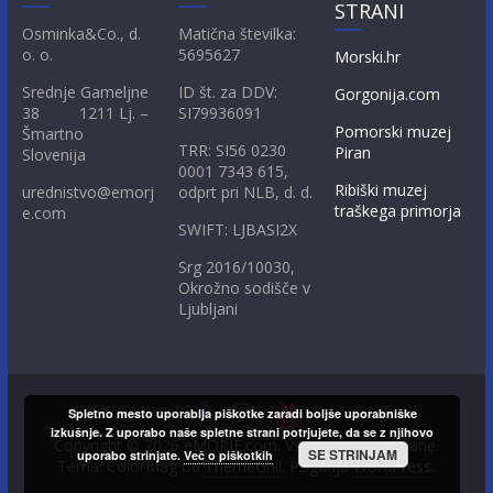
STRANI
Osminka&Co., d.
Matična številka:
o. o.
5695627
Morski.hr
Srednje Gameljne
ID št. za DDV:
Gorgonija.com
38 1211 Lj. –
SI79936091
Pomorski muzej
Šmartno
TRR: SI56 0230
Piran
Slovenija
0001 7343 615,
Ribiški muzej
urednistvo@emorj
odprt pri NLB, d. d.
traškega primorja
e.com
SWIFT: LJBASI2X
Srg 2016/10030,
Okrožno sodišče v
Ljubljani
Spletno mesto uporablja piškotke zaradi boljše uporabniške
izkušnje. Z uporabo naše spletne strani potrjujete, da se z njihovo
Copyright © 2026
eMORJE.com
. Vse pravice pridržane.
SE STRINJAM
uporabo strinjate.
Več o piškotkih
Tema: ColorMag od
ThemeGrill
. Poganja
WordPress
.