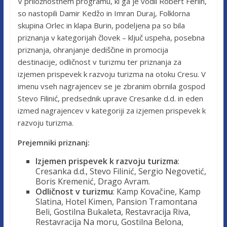
V priložnostnem programu, ki ga je vodil Robert Ferlin,
so nastopili Damir Kedžo in Imran Duraj, Folklorna
skupina Orlec in klapa Burin, podeljena pa so bila
priznanja v kategorijah človek – ključ uspeha, posebna
priznanja, ohranjanje dediščine in promocija
destinacije, odličnost v turizmu ter priznanja za
izjemen prispevek k razvoju turizma na otoku Cresu. V
imenu vseh nagrajencev se je zbranim obrnila gospod
Stevo Filinić, predsednik uprave Cresanke d.d. in eden
izmed nagrajencev v kategoriji za izjemen prispevek k
razvoju turizma.
Prejemniki priznanj:
Izjemen prispevek k razvoju turizma
:
Cresanka d.d., Stevo Filinić, Sergio Negovetić,
Boris Kremenić, Drago Avram.
Odličnost v turizmu
: Kamp Kovačine, Kamp
Slatina, Hotel Kimen, Pansion Tramontana
Beli, Gostilna Bukaleta, Restavracija Riva,
Restavracija Na moru, Gostilna Belona,