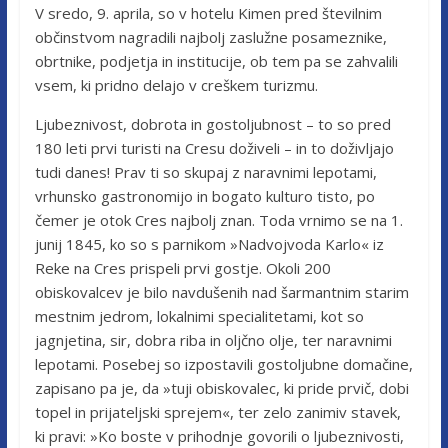
V sredo, 9. aprila, so v hotelu Kimen pred številnim
občinstvom nagradili najbolj zaslužne posameznike,
obrtnike, podjetja in institucije, ob tem pa se zahvalili
vsem, ki pridno delajo v creškem turizmu.
Ljubeznivost, dobrota in gostoljubnost – to so pred
180 leti prvi turisti na Cresu doživeli – in to doživljajo
tudi danes! Prav ti so skupaj z naravnimi lepotami,
vrhunsko gastronomijo in bogato kulturo tisto, po
čemer je otok Cres najbolj znan. Toda vrnimo se na 1.
junij 1845, ko so s parnikom »Nadvojvoda Karlo« iz
Reke na Cres prispeli prvi gostje. Okoli 200
obiskovalcev je bilo navdušenih nad šarmantnim starim
mestnim jedrom, lokalnimi specialitetami, kot so
jagnjetina, sir, dobra riba in oljčno olje, ter naravnimi
lepotami. Posebej so izpostavili gostoljubne domačine,
zapisano pa je, da »tuji obiskovalec, ki pride prvič, dobi
topel in prijateljski sprejem«, ter zelo zanimiv stavek,
ki pravi: »Ko boste v prihodnje govorili o ljubeznivosti,