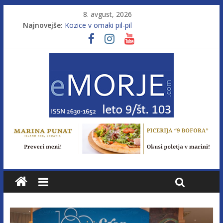
8. avgust, 2026
Najnovejše:
Kozice v omaki pil-pil
Leto 9, št. 103; Licenca brez morja
Od morja do gorja 11
Murterske barke v slovenskem morju št. 9
Poletje, ki ponuja več