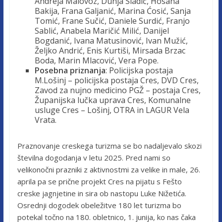
Andreja Malovoz, Dunja Sladić, Hosana
Bakija, Frana Galjanić, Marina Ćosić, Sanja
Tomić, Frane Sučić, Daniele Surdić, Franjo
Sablić, Anabela Maričić Milić, Danijel
Bogdanić, Ivana Matusinović, Ivan Mužić,
Željko Andrić, Enis Kurtiši, Mirsada Brzac
Boda, Marin Mlacović, Vera Pope.
Posebna priznanja
: Policijska postaja
M.Lošinj – policijska postaja Cres, DVD Cres,
Zavod za nujno medicino PGŽ – postaja Cres,
Županijska lučka uprava Cres, Komunalne
usluge Cres – Lošinj, OTRA in LAGUR Vela
Vrata.
Praznovanje creskega turizma se bo nadaljevalo skozi
številna dogodanja v letu 2025. Pred nami so
velikonočni prazniki z aktivnostmi za velike in male, 26.
aprila pa se prične projekt Cres na pijatu s Fešto
creske jagnjetine in sira ob nastopu Luke Nižetića.
Osrednji dogodek obeležitve 180 let turizma bo
potekal točno na 180. obletnico, 1. junija, ko nas čaka