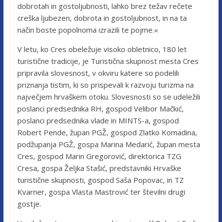
dobrotah in gostoljubnosti, lahko brez težav rečete
creška ljubezen, dobrota in gostoljubnost, in na ta
način boste popolnoma izrazili te pojme.«
V letu, ko Cres obeležuje visoko obletnico, 180 let
turistične tradicije, je Turistična skupnost mesta Cres
pripravila slovesnost, v okviru katere so podelili
priznanja tistim, ki so prispevali k razvoju turizma na
največjem hrvaškem otoku. Slovesnosti so se udeležili
poslanci predsednika RH, gospod Velibor Mačkić,
poslanci predsednika vlade in MINTS-a, gospod
Robert Pende, župan PGŽ, gospod Zlatko Komadina,
podžupanja PGŽ, gospa Marina Medarić, župan mesta
Cres, gospod Marin Gregorović, direktorica TZG
Cresa, gospa Željka Stašić, predstavniki Hrvaške
turistične skupnosti, gospod Saša Popovac, in TZ
Kvarner, gospa Vlasta Mastrović ter številni drugi
gostje.