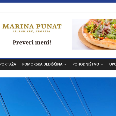
a brez morja
PORTAŽA
POMORSKA DEDIŠČINA
POHODNIŠTVO
UP