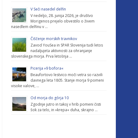
V Seči nasedel delfin
V nedeljo, 28. junija 2026, je društvo
Morigenos prejelo obvestilo o živem
nasedlem delfinu v …
Čiščenje morskih travnikov
Zavod YouSea in SPAR Slovenija tudi letos
nadaljujeta aktivnosti za ohranjanje
slovenskega morja. Prva letošnja …
Picerija »9 bofora«
Beaufortovo lestvico moči vetra so razvili
davnega leta 1805. Stanje morja 9 pomeni
visoke valove, …
Od morja do górja 10
Zgodnje jutro in takoj v hrib pomeni čisti
šok za telo, in »krepa« duha, skrajno …