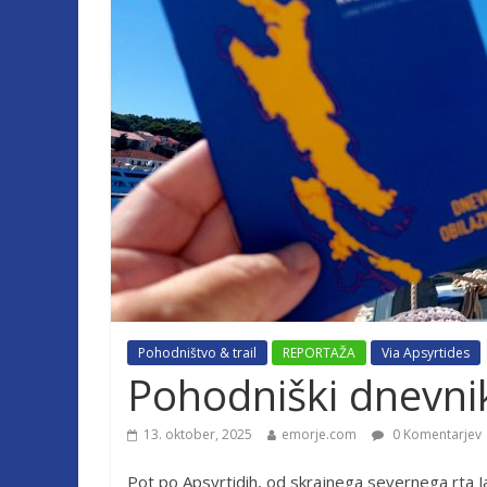
Pohodništvo & trail
REPORTAŽA
Via Apsyrtides
Pohodniški dnevnik 
13. oktober, 2025
emorje.com
0 Komentarjev
Pot po Apsyrtidih, od skrajnega severnega rta J