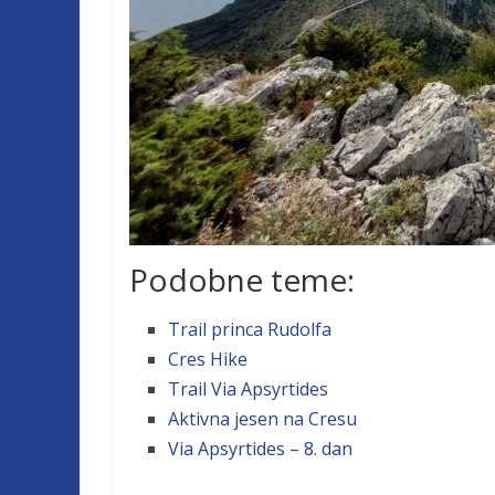
Podobne teme:
Trail princa Rudolfa
Cres Hike
Trail Via Apsyrtides
Aktivna jesen na Cresu
Via Apsyrtides – 8. dan