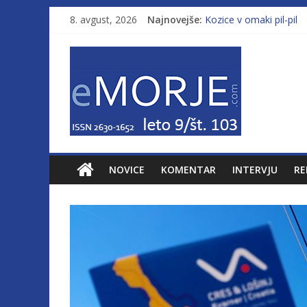
8. avgust, 2026
Najnovejše:
Kozice v omaki pil-pil
Leto 9, št. 103; Licenc
Od morja do gorja 11
Pasara IZ–554
Poletje, ki ponuja več
NOVICE
KOMENTAR
INTERVJU
RE