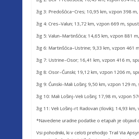
žig 3: Predošćica−Cres; 10,95 km, vzpon 398 m,
žig 4: Cres–Valun; 13,72 km, vzpon 669 m, spus
žig 5: Valun–Martinšćica; 14,65 km, vzpon 881 m
žig 6: Martinšćica–Ustrine; 9,33 km, vzpon 461 
žig 7: Ustrine–Osor; 16,41 km, vzpon 416 m, sp
žig 8: Osor–Ćunski; 19,12 km, vzpon 1206 m, sp
žig 9: Ćunski–Mali Lošinj; 9,50 km, vzpon 129 m,
žig 10: Mali Lošinj–Veli Lošinj; 17,98 m, vzpon 
žig 11: Veli Lošinj–rt Radovan (Ilovik); 14,93 k
*Navedene uradne podatke o etapah je objavil o
Vsi pohodniki, ki v celoti prehodijo Trail Via Aps