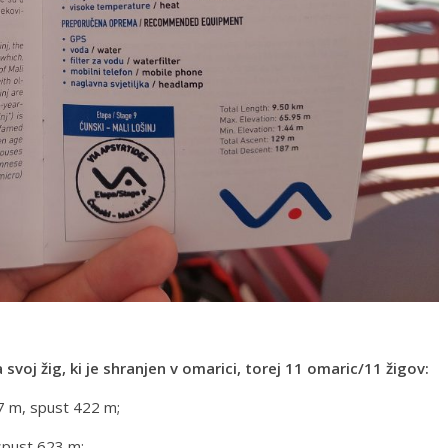
svoj žig, ki je shranjen v omarici, torej 11 omaric/11 žigov:
77 m, spust 422 m;
spust 623 m;