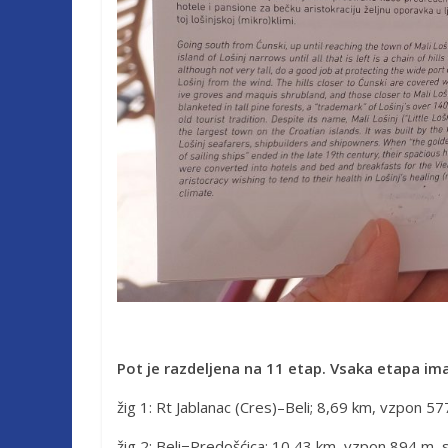
Pot je razdeljena na 11 etap. Vsaka etapa ima 
žig 1: Rt Jablanac (Cres)–Beli; 8,69 km, vzpon 5
žig 2: Beli−Predošćica; 10,43 km, vzpon 894 m, 