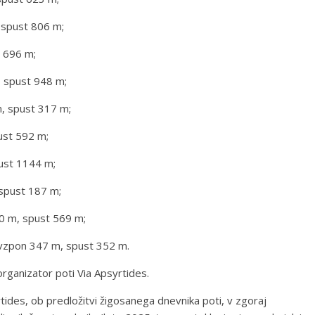
 spust 806 m;
t 696 m;
, spust 948 m;
m, spust 317 m;
ust 592 m;
ust 1144 m;
 spust 187 m;
570 m, spust 569 m;
m, vzpon 347 m, spust 352 m.
rganizator poti Via Apsyrtides.
yrtides, ob predložitvi žigosanega dnevnika poti, v zgoraj