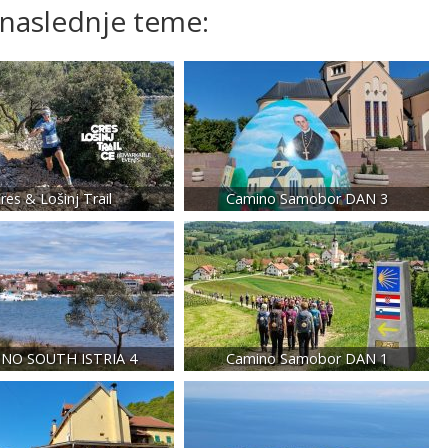
 naslednje teme:
res & Lošinj Trail
Camino Samobor DAN 3
NO SOUTH ISTRIA 4
Camino Samobor DAN 1