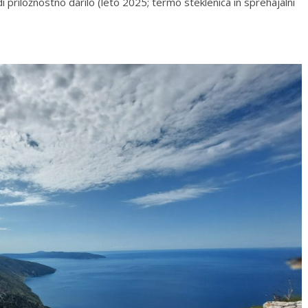
 priložnostno darilo (leto 2025; termo steklenica in sprehajalni