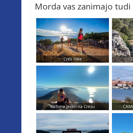
Morda vas zanimajo tudi
Cres Hike
C
Aktivna jesen na Cresu
CAMI