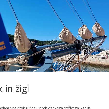
in žigi
ablanac na otoku Cresu, prek visokega creškega Sisa in