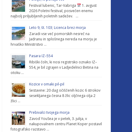
Festival lubenic, Tar-Vabriga
1. avgust
2026 Poletni festival, posvečen enemu
najbolj priljubljenih poletnih sadežev. …
Leto 9, št. 103; Licenca brez morja
Zaradi vse več pomorskih nesreč na
Jadranu in splošnega nereda na morju je
hrvaško Ministrstvo …
Pasara IZ–554
Ribiški čoln, ki nosi registrsko oznako IZ–
554, je bil zgrajen v Ladjedelnici Betina na
otoku …
Kozice v omaki pil-pil
Sestavine: 20 dag očiščenih kozic 6 strokov
sesekljanega česna 8 žlic oljčnega olja 2
žlici …
Prebivalci tvojega morja
Zavod YouSea je v petek, 3. julija, v
nakupovalnem centru Planet Koper postavil
fotografsko razstavo …