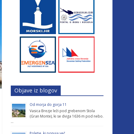
Objave iz blogov
Od morja do gorja 11
Vasica Brezje leži pod grebenom Stola
(Gran Monte), ki se dviga 1636 m pod nebo.
…
Poletje, ki ponuja več