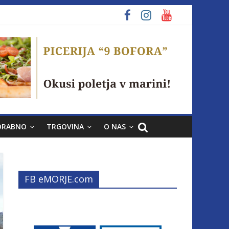
ORABNO
TRGOVINA
O NAS
FB eMORJE.com