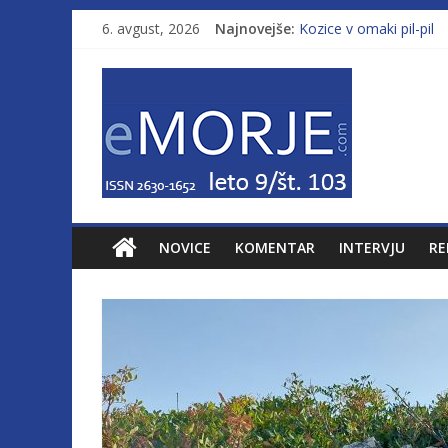
6. avgust, 2026
Najnovejše:
Kozice v omaki pil-pil
Leto 9, št. 103; Licenc
Od morja do gorja 11
Pasara IZ–554
Poletje, ki ponuja več
NOVICE
KOMENTAR
INTERVJU
RE