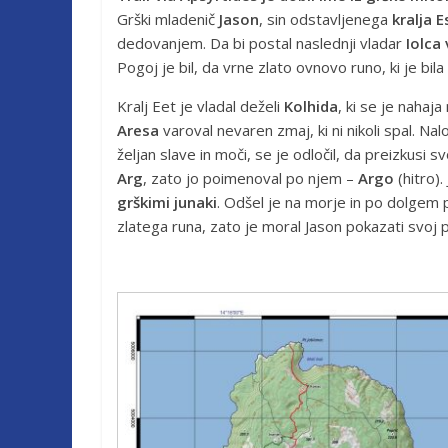
Grški mladenič
Jason
, sin odstavljenega
kralja 
dedovanjem. Da bi postal naslednji vladar
Iolca 
Pogoj je bil, da vrne zlato ovnovo runo, ki je bil
Kralj Eet je vladal deželi
Kolhida
, ki se je nahaj
Aresa
varoval nevaren zmaj, ki ni nikoli spal. Nal
željan slave in moči, se je odločil, da preizkusi s
Arg
, zato jo poimenoval po njem –
Argo
(hitro).
grškimi junaki
. Odšel je na morje in po dolgem po
zlatega runa, zato je moral Jason pokazati svoj