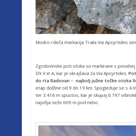
Modro-rdeča markacija Traila Via Apsyrtides sim
Zgodovinske poti otoka so markirane s posebej
črk V in A, kar je okrajšava za Via Apsyrtides.
Pot
do rta Radovan – najbolj južne točke otoka Il
etap dolžine od 9 do 19 km. Spogleduje se s 4.0
ter 3.416 m spustov, kar je skupaj 6.797 višinsk
najvišja seže 609 m pod nebo.