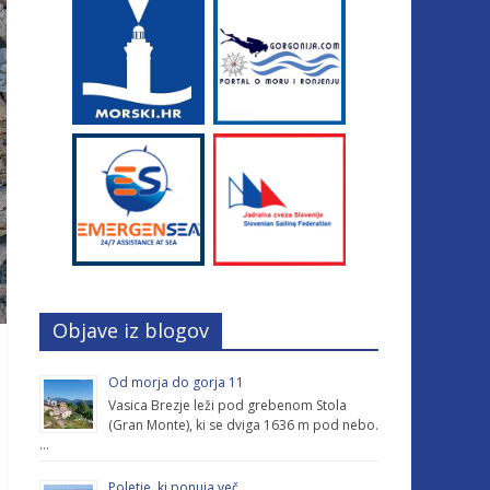
Objave iz blogov
Od morja do gorja 11
Vasica Brezje leži pod grebenom Stola
(Gran Monte), ki se dviga 1636 m pod nebo.
…
Poletje, ki ponuja več