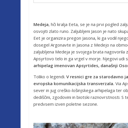
Medeja
, hči kralja Eeta, se je na prvi pogled z
osvojiti zlato runo. Zaljubljeni Jason je nato sk
Eet je organizira pregon Jasona, ki ga vodil nje
dosegel Argonavte in Jasona z Medejo na območju
zaljubljena Medeja je svojega brata nagovorila 
Apsyrtovo telo in ga vrgel v morje. Njegovi udi s
arhipelag imenovan Apsyrtides, današnji Osor
Toliko o legendi.
V resnici gre za starodavno j
evropska komunikacijska transverzala.
Via Aps
sever in jug creško-lošinjskega arhipelaga ter o
dediščini, zgodovini in biotski raznovrstnosti. S 
predvsem izven poletne sezone.