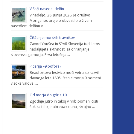
V Seči nasedel delfin
V nedeljo, 28. junija 2026, je društvo
Morigenos prejelo obvestilo o živem
nasedlem delfinu v …
Čiščenje morskih travnikov
Zavod YouSea in SPAR Slovenija tudi letos
nadaljujeta aktivnosti za ohranjanje
slovenskega morja. Prva letošnja …
Picerija »9 bofora«
Beaufortovo lestvico moči vetra so razvili
davnega leta 1805. Stanje morja 9 pomeni
visoke valove, …
Od morja do górja 10
Zgodnje jutro in takoj v hrib pomeni čisti
šok za telo, in »krepa« duha, skrajno …