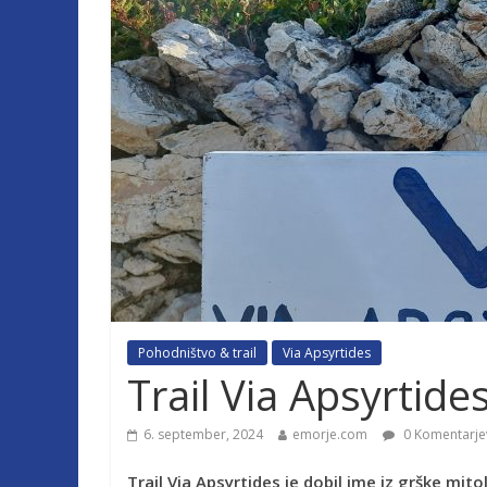
Pohodništvo & trail
Via Apsyrtides
Trail Via Apsyrtide
6. september, 2024
emorje.com
0 Komentarje
Trail Via Apsyrtides je dobil ime iz grške mito