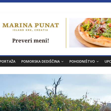
a brez morja
PORTAŽA
POMORSKA DEDIŠČINA
POHODNIŠTVO
UP