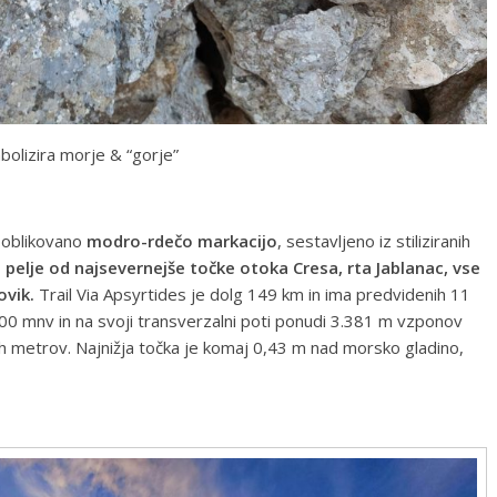
bolizira morje & “gorje”
 oblikovano
modro-rdečo markacijo
, sestavljeno iz stiliziranih
 pelje od najsevernejše točke otoka Cresa, rta Jablanac, vse
ovik.
Trail Via Apsyrtides je dolg 149 km in ima predvidenih 11
00 mnv in na svoji transverzalni poti ponudi 3.381 m vzponov
ih metrov. Najnižja točka je komaj 0,43 m nad morsko gladino,