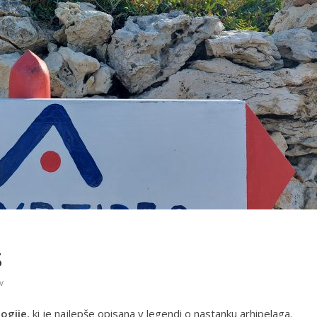
s
v
logije
, ki je najlepše opisana v legendi o nastanku arhipelaga.