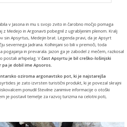
aljubila v Jasona in mu s svojo zvito in čarobno močjo pomaga
upaj z Medejo in Argonavti pobegnil z ugrabljenim plenom. Kralj
gov sin Apsyrtus, Medejin brat. Legenda pravi, da je Apsyrt
 severnega Jadrana. Kolhinjani so bili v premoči, toda
za pogajanja in prevarala. Jazon ga je zabodel z mečem, razkosal
o postali arhipelag. V
čast Apsyrtu je bil creško-lošinjski
 pa je dobil ime Apsoros.
antarsko oziroma argonavtsko pot, ki je najstarejša
yrtides je zato izvrsten turistični produkt, ki je povezal skrajni
biskovalcem ponudil številne zanimive informacije o otoški
tem je postavil temelje za razvoj turizma na celotni poti,