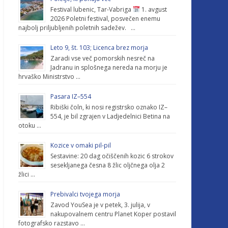
Festival lubenic, Tar-Vabriga
1. avgust
2026 Poletni festival, posvečen enemu
najbolj priljubljenih poletnih sadežev. …
Leto 9, št. 103; Licenca brez morja
Zaradi vse več pomorskih nesreč na
Jadranu in splošnega nereda na morju je
hrvaško Ministrstvo …
Pasara IZ–554
Ribiški čoln, ki nosi registrsko oznako IZ–
554, je bil zgrajen v Ladjedelnici Betina na
otoku …
Kozice v omaki pil-pil
Sestavine: 20 dag očiščenih kozic 6 strokov
sesekljanega česna 8 žlic oljčnega olja 2
žlici …
Prebivalci tvojega morja
Zavod YouSea je v petek, 3. julija, v
nakupovalnem centru Planet Koper postavil
fotografsko razstavo …