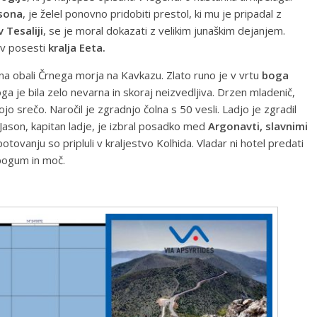
Esona
, je želel ponovno pridobiti prestol, ki mu je pripadal z
v Tesaliji
, se je moral dokazati z velikim junaškim dejanjem.
a v posesti
kralja Eeta.
a na obali Črnega morja na Kavkazu. Zlato runo je v vrtu
boga
oga je bila zelo nevarna in skoraj neizvedljiva. Drzen mladenič,
vojo srečo. Naročil je zgradnjo čolna s 50 vesli. Ladjo je zgradil
 Jason, kapitan ladje, je izbral posadko med
Argonavti, slavnimi
tovanju so pripluli v kraljestvo Kolhida. Vladar ni hotel predati
 pogum in moč.