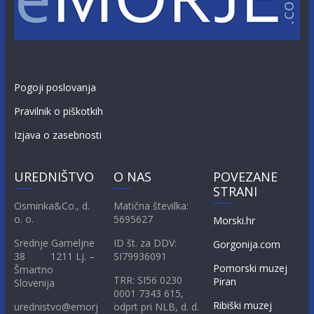
Pogoji poslovanja
Pravilnik o piškotkih
Izjava o zasebnosti
UREDNIŠTVO
O NAS
POVEZANE
STRANI
Osminka&Co., d.
Matična številka:
o. o.
5695627
Morski.hr
Srednje Gameljne
ID št. za DDV:
Gorgonija.com
38 1211 Lj. –
SI79936091
Pomorski muzej
Šmartno
TRR: SI56 0230
Piran
Slovenija
0001 7343 615,
Ribiški muzej
urednistvo@emorj
odprt pri NLB, d. d.