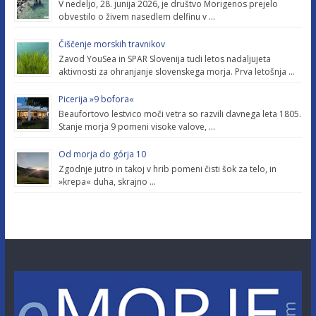
V nedeljo, 28. junija 2026, je društvo Morigenos prejelo
obvestilo o živem nasedlem delfinu v …
Čiščenje morskih travnikov
Zavod YouSea in SPAR Slovenija tudi letos nadaljujeta
aktivnosti za ohranjanje slovenskega morja. Prva letošnja …
Picerija »9 bofora«
Beaufortovo lestvico moči vetra so razvili davnega leta 1805.
Stanje morja 9 pomeni visoke valove, …
Od morja do górja 10
Zgodnje jutro in takoj v hrib pomeni čisti šok za telo, in
»krepa« duha, skrajno …