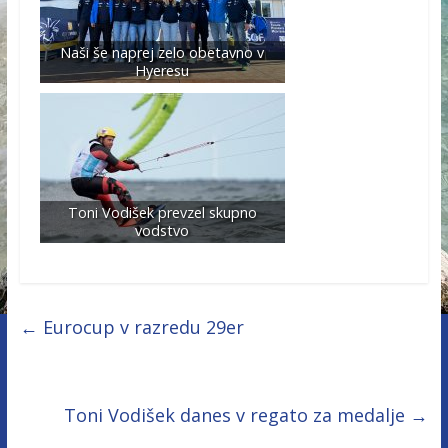
Naši še naprej zelo obetavno v
Hyeresu
Toni Vodišek prevzel skupno
vodstvo
←
Eurocup v razredu 29er
Toni Vodišek danes v regato za medalje
→