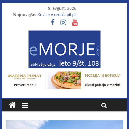
8. avgust, 2026
Najnovejše:
Kozice v omaki pil-pil
Leto 9, št. 103; Licenca brez morja
Od morja do gorja 11
Murterske barke v slovenskem morju št. 9
Poletje, ki ponuja več