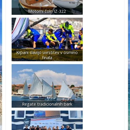
Motorni čoln IZ-322
Krpani slavijo uvrstitev v osmino
finala
Regate tradicionalnih bark