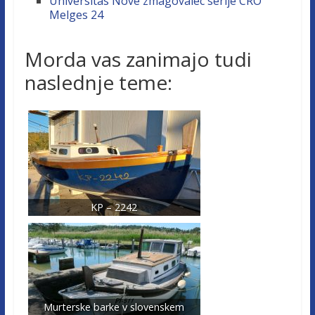
Universitas Nove zmagovalec serije CRO
Melges 24
Morda vas zanimajo tudi
naslednje teme:
KP – 2242
Murterske barke v slovenskem