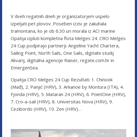
V dveh regatnih dneh je organizatorjem uspelo
izpeljati pet plovov. Poseben izziv je zakuhala
tramontana, ko je ob 6.30 uri morala iz ACI marine
Opatija izpluti kompletna flota Melges 24. CRO Melges
24 Cup podpirajo partnerji: Angeline Yacht Chartera,
Sailing Point, North Sails, One Sails, digitalni studij
Akvarij, digitalna agencije Raiser, regate.com.hr in
EmergenSea.
Opatija CRO Melges 24 Cup Rezultati: 1. Chinook
(Mađ), 2. Panjić (HRV), 3. Arkanoe by Montura (ITA), 4.
Fjonda (HRV), 5. Mataran 24 (HRV), 6. PointOne (HRV),
7. Cro-a-sail (HRV), 8. Universitas Nova (HRV), 9.
Cezibordo (HRV), 10. Zen (HRV)…