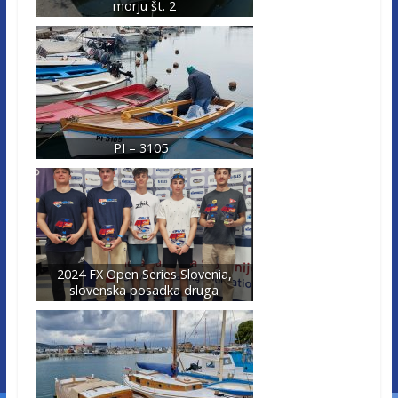
morju št. 2
PI – 3105
2024 FX Open Series Slovenia,
slovenska posadka druga