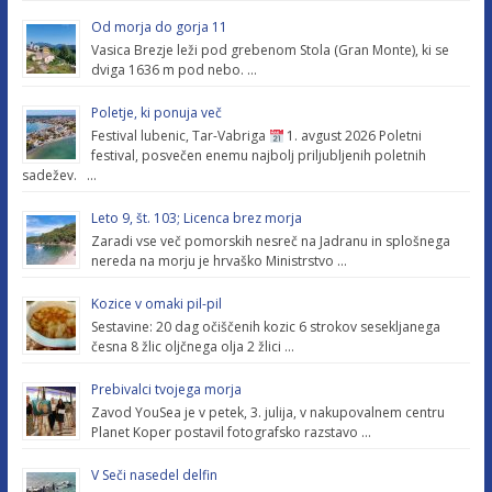
Od morja do gorja 11
Vasica Brezje leži pod grebenom Stola (Gran Monte), ki se
dviga 1636 m pod nebo. …
Poletje, ki ponuja več
Festival lubenic, Tar-Vabriga
1. avgust 2026 Poletni
festival, posvečen enemu najbolj priljubljenih poletnih
sadežev. …
Leto 9, št. 103; Licenca brez morja
Zaradi vse več pomorskih nesreč na Jadranu in splošnega
nereda na morju je hrvaško Ministrstvo …
Kozice v omaki pil-pil
Sestavine: 20 dag očiščenih kozic 6 strokov sesekljanega
česna 8 žlic oljčnega olja 2 žlici …
Prebivalci tvojega morja
Zavod YouSea je v petek, 3. julija, v nakupovalnem centru
Planet Koper postavil fotografsko razstavo …
V Seči nasedel delfin