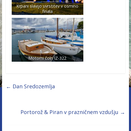
Krpani slavijo uvrstitev v osmino
finala
Motorni čoln IZ-322
←
Dan Sredozemlja
Portorož & Piran v prazničnem vzdušju
→