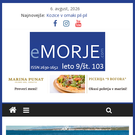
6. avgust, 2026
Najnovejše:
Kozice v omaki pil-pil
Leto 9, št. 103; Licenca brez morja
Od morja do gorja 11
Pasara IZ–554
Poletje, ki ponuja več