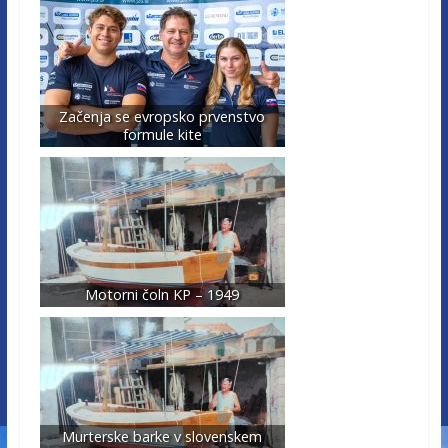
Začenja se evropsko prvenstvo
formule kite
Motorni čoln KP – 1949
Murterske barke v slovenskem