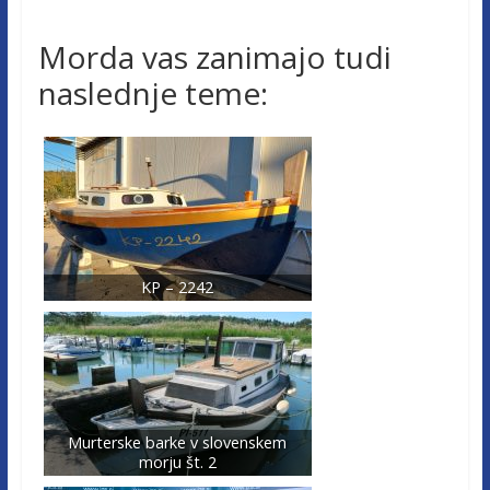
Morda vas zanimajo tudi
naslednje teme:
KP – 2242
Murterske barke v slovenskem
morju št. 2