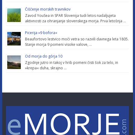
Čiščenje morskih travnikov
Zavod YouSea in SPAR Slovenija tudi letos nadaljujeta
aktivnosti za ohranjanje slovenskega morja. Prva letošnja …
Picerija »9 bofora«
Beaufortovo lestvico moči vetra so razvili davnega leta 1805.
Stanje morja 9 pomeni visoke valove, …
Od morja do górja 10
Zgodnje jutro in takoj v hrib pomeni čisti šok za telo, in
»krepa« duha, skrajno …