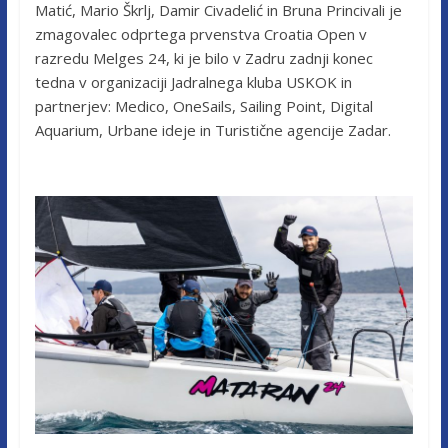
Matić, Mario Škrlj, Damir Civadelić in Bruna Princivali je
zmagovalec odprtega prvenstva Croatia Open v
razredu Melges 24, ki je bilo v Zadru zadnji konec
tedna v organizaciji Jadralnega kluba USKOK in
partnerjev: Medico, OneSails, Sailing Point, Digital
Aquarium, Urbane ideje in Turistične agencije Zadar.