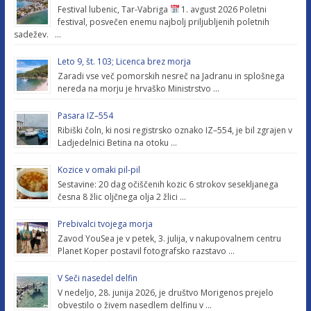
Festival lubenic, Tar-Vabriga
1. avgust 2026 Poletni
festival, posvečen enemu najbolj priljubljenih poletnih
sadežev. …
Leto 9, št. 103; Licenca brez morja
Zaradi vse več pomorskih nesreč na Jadranu in splošnega
nereda na morju je hrvaško Ministrstvo …
Pasara IZ–554
Ribiški čoln, ki nosi registrsko oznako IZ–554, je bil zgrajen v
Ladjedelnici Betina na otoku …
Kozice v omaki pil-pil
Sestavine: 20 dag očiščenih kozic 6 strokov sesekljanega
česna 8 žlic oljčnega olja 2 žlici …
Prebivalci tvojega morja
Zavod YouSea je v petek, 3. julija, v nakupovalnem centru
Planet Koper postavil fotografsko razstavo …
V Seči nasedel delfin
V nedeljo, 28. junija 2026, je društvo Morigenos prejelo
obvestilo o živem nasedlem delfinu v …