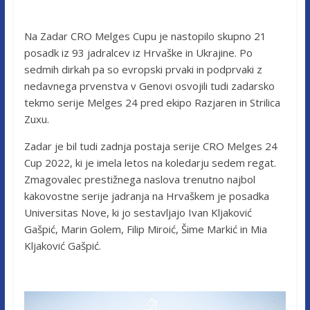
Na Zadar CRO Melges Cupu je nastopilo skupno 21
posadk iz 93 jadralcev iz Hrvaške in Ukrajine. Po
sedmih dirkah pa so evropski prvaki in podprvaki z
nedavnega prvenstva v Genovi osvojili tudi zadarsko
tekmo serije Melges 24 pred ekipo Razjaren in Strilica
Zuxu.
Zadar je bil tudi zadnja postaja serije CRO Melges 24
Cup 2022, ki je imela letos na koledarju sedem regat.
Zmagovalec prestižnega naslova trenutno najbol
kakovostne serije jadranja na Hrvaškem je posadka
Universitas Nove, ki jo sestavljajo Ivan Kljaković
Gašpić, Marin Golem, Filip Miroić, Šime Markić in Mia
Kljaković Gašpić.