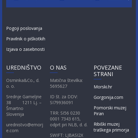
Pogoji poslovanja
Pravilnik o piškotkih
Izjava o zasebnosti
UREDNIŠTVO
O NAS
POVEZANE
STRANI
Osminka&Co., d.
Matična številka:
o. o.
5695627
Morski.hr
Srednje Gameljne
ID št. za DDV:
Gorgonija.com
38 1211 Lj. –
SI79936091
Pomorski muzej
Šmartno
TRR: SI56 0230
Piran
Slovenija
0001 7343 615,
Ribiški muzej
urednistvo@emorj
odprt pri NLB, d. d.
traškega primorja
e.com
SWIFT: LJBASI2X