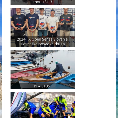
morju št. 3
2024 FX Open Series Slovenia,
slovenska posadka druga
PI – 3105