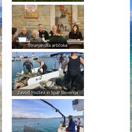
Strunjanska artičoka
Zavod YouSea in Spar Slovenija