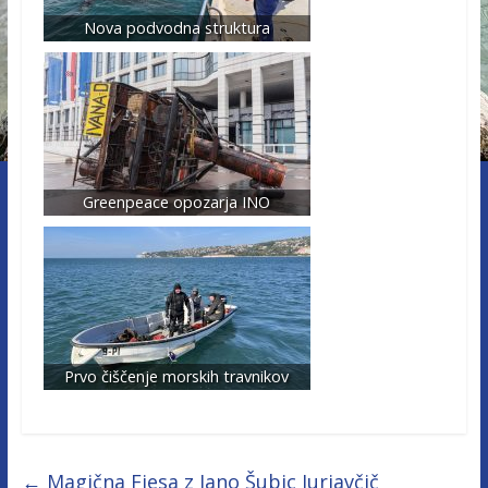
Nova podvodna struktura
Greenpeace opozarja INO
Prvo čiščenje morskih travnikov
←
Magična Fiesa z Jano Šubic Jurjavčič