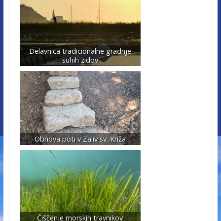
Delavnica tradicionalne gradnje
suhih zidov
Obnova poti v Zaliv sv. Križa
Čiščenje morskih travnikov