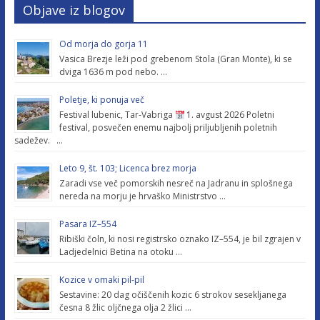
Objave iz blogov
Od morja do gorja 11
Vasica Brezje leži pod grebenom Stola (Gran Monte), ki se
dviga 1636 m pod nebo. …
Poletje, ki ponuja več
Festival lubenic, Tar-Vabriga
1. avgust 2026 Poletni
festival, posvečen enemu najbolj priljubljenih poletnih
sadežev. …
Leto 9, št. 103; Licenca brez morja
Zaradi vse več pomorskih nesreč na Jadranu in splošnega
nereda na morju je hrvaško Ministrstvo …
Pasara IZ–554
Ribiški čoln, ki nosi registrsko oznako IZ–554, je bil zgrajen v
Ladjedelnici Betina na otoku …
Kozice v omaki pil-pil
Sestavine: 20 dag očiščenih kozic 6 strokov sesekljanega
česna 8 žlic oljčnega olja 2 žlici …