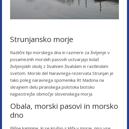
Strunjansko morje
Različni tipi morskega dna in razmere za življenje v
posameznih morskih pasovih ustvarjajo kolaž
življenjskih okolij z živahnim živalskim in rastlinskim
svetom. Morski del Naravnega rezervata Strunjan je
tako poleg naravnega spomenika Rt Madona na
skrajnem delu piranskega polotoka biotsko
najpestrejše območje slovenskega morja.
Obala, morski pasovi in morsko
dno
Flišne kamnine, ki se krušijo s klifa v morje, niso vse