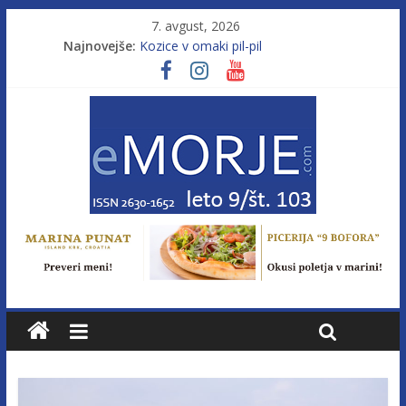
7. avgust, 2026
Najnovejše:
Kozice v omaki pil-pil
Leto 9, št. 103; Licenca brez morja
Od morja do gorja 11
Pasara IZ–554
Poletje, ki ponuja več