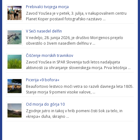
Prebivalci tvojega morja
Zavod YouSea je v petek, 3. julija, v nakupovalnem centru
Planet Koper postavil fotografsko razstavo …
V Seči nasedel delfin
V nedeljo, 28. junija 2026, je društvo Morigenos prejelo
obvestilo o živem nasedlem delfinu v …
Čiščenje morskih travnikov
Zavod YouSea in SPAR Slovenija tudi letos nadaljujeta
aktivnosti za ohranjanje slovenskega morja. Prva letošnja …
Picerija »9 bofora«
Beaufortovo lestvico moči vetra so razvili davnega leta 1805.
Stanje morja 9 pomeni visoke valove, …
Od morja do górja 10
Zgodnje jutro in takoj v hrib pomeni čisti šok za telo, in
»krepa« duha, skrajno …