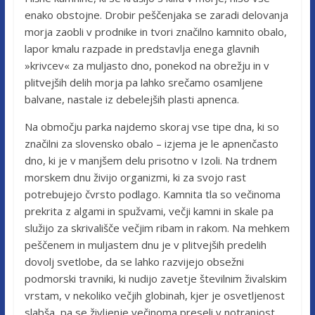
enako obstojne. Drobir peščenjaka se zaradi delovanja
morja zaobli v prodnike in tvori značilno kamnito obalo,
lapor kmalu razpade in predstavlja enega glavnih
»krivcev« za muljasto dno, ponekod na obrežju in v
plitvejših delih morja pa lahko srečamo osamljene
balvane, nastale iz debelejših plasti apnenca.
Na območju parka najdemo skoraj vse tipe dna, ki so
značilni za slovensko obalo – izjema je le apnenčasto
dno, ki je v manjšem delu prisotno v Izoli. Na trdnem
morskem dnu živijo organizmi, ki za svojo rast
potrebujejo čvrsto podlago. Kamnita tla so večinoma
prekrita z algami in spužvami, večji kamni in skale pa
služijo za skrivališče večjim ribam in rakom. Na mehkem
peščenem in muljastem dnu je v plitvejših predelih
dovolj svetlobe, da se lahko razvijejo obsežni
podmorski travniki, ki nudijo zavetje številnim živalskim
vrstam, v nekoliko večjih globinah, kjer je osvetljenost
slabša, pa se življenje večinoma preseli v notranjost