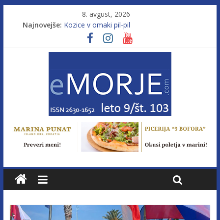
8. avgust, 2026
Najnovejše:
Kozice v omaki pil-pil
Leto 9, št. 103; Licenca brez morja
Od morja do gorja 11
Murterske barke v slovenskem morju št. 9
Poletje, ki ponuja več