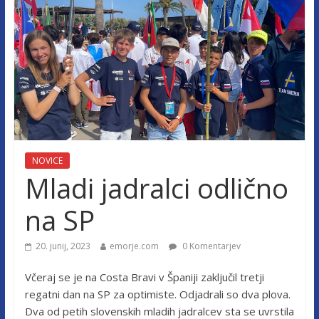
NOVICE
Mladi jadralci odlično
na SP
20. junij, 2023
emorje.com
0 Komentarjev
Včeraj se je na Costa Bravi v Španiji zaključil tretji
regatni dan na SP za optimiste. Odjadrali so dva plova.
Dva od petih slovenskih mladih jadralcev sta se uvrstila