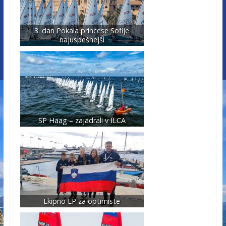
3. dan Pokala princese Sofije
najuspešnejši
SP Haag – zajadrali v ILCA
Ekipno EP za optimiste