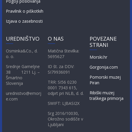
Pogoji poslovanja
Pravilnik o piškotkih
Izjava o zasebnosti
UREDNIŠTVO
O NAS
POVEZANE
STRANI
Osminka&Co., d.
Matična številka:
o. o.
5695627
Morski.hr
Srednje Gameljne
ID št. za DDV:
Gorgonija.com
38 1211 Lj. –
SI79936091
Pomorski muzej
Šmartno
TRR: SI56 0230
Piran
Slovenija
0001 7343 615,
Ribiški muzej
urednistvo@emorj
odprt pri NLB, d. d.
traškega primorja
e.com
SWIFT: LJBASI2X
Srg 2016/10030,
Okrožno sodišče v
Ljubljani