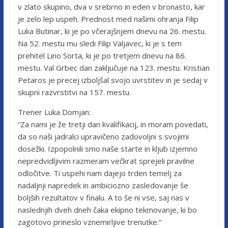
v zlato skupino, dva v srebrno in eden v bronasto, kar
je zelo lep uspeh. Prednost med našimi ohranja Filip
Luka Butinar, ki je po včerajšnjem dnevu na 26. mestu.
Na 52. mestu mu sledi Filip Valjavec, ki je s tem
prehitel Lino Sorta, ki je po tretjem dnevu na 86.
mestu. Val Grbec dan zaključuje na 123. mestu. Kristian
Petaros je precej izboljšal svojo uvrstitev in je sedaj v
skupni razvrstitvi na 157. mestu.
Trener Luka Domjan:
“Za nami je že tretji dan kvalifikacij, in moram povedati,
da so naši jadralci upravičeno zadovoljni s svojimi
dosežki. Izpopolnili smo naše starte in kljub izjemno
nepredvidljivim razmeram večkrat sprejeli pravilne
odločitve. Ti uspehi nam dajejo trden temelj za
nadaljnji napredek in ambiciozno zasledovanje še
boljših rezultatov v finalu. A to še ni vse, saj nas v
naslednjih dveh dneh čaka ekipno tekmovanje, ki bo
zagotovo prineslo vznemirljive trenutke.”