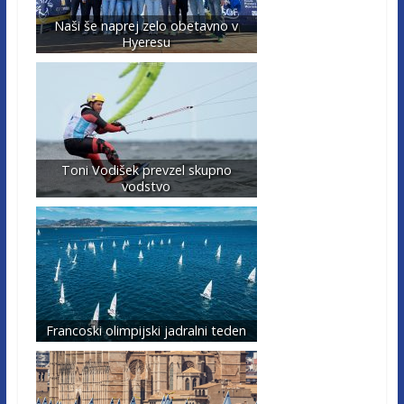
Naši še naprej zelo obetavno v
Hyeresu
Toni Vodišek prevzel skupno
vodstvo
Francoski olimpijski jadralni teden