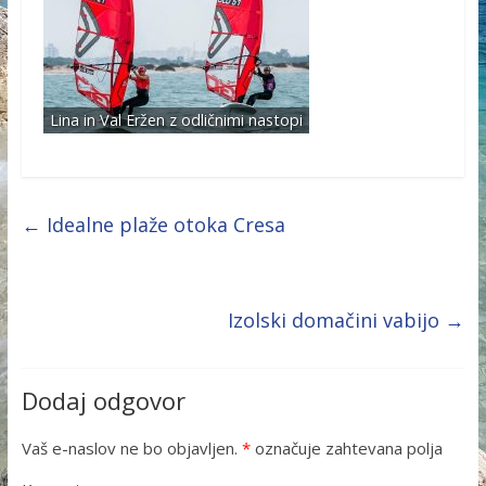
Lina in Val Eržen z odličnimi nastopi
←
Idealne plaže otoka Cresa
Izolski domačini vabijo
→
Dodaj odgovor
Vaš e-naslov ne bo objavljen.
*
označuje zahtevana polja