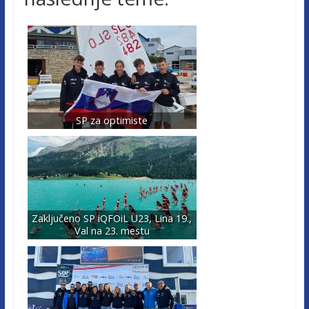
SP za optimiste
Zaključeno SP iQFOiL U23, Lina 19.,
Val na 23. mestu