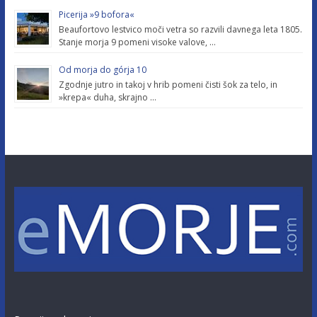
Picerija »9 bofora«
Beaufortovo lestvico moči vetra so razvili davnega leta 1805.
Stanje morja 9 pomeni visoke valove, …
Od morja do górja 10
Zgodnje jutro in takoj v hrib pomeni čisti šok za telo, in
»krepa« duha, skrajno …