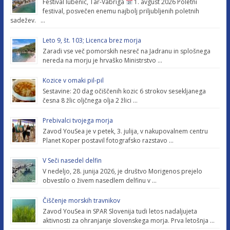
Festival lubenic, Tar-Vabriga
1. avgust 2026 Poletni
festival, posvečen enemu najbolj priljubljenih poletnih
sadežev. …
Leto 9, št. 103; Licenca brez morja
Zaradi vse več pomorskih nesreč na Jadranu in splošnega
nereda na morju je hrvaško Ministrstvo …
Kozice v omaki pil-pil
Sestavine: 20 dag očiščenih kozic 6 strokov sesekljanega
česna 8 žlic oljčnega olja 2 žlici …
Prebivalci tvojega morja
Zavod YouSea je v petek, 3. julija, v nakupovalnem centru
Planet Koper postavil fotografsko razstavo …
V Seči nasedel delfin
V nedeljo, 28. junija 2026, je društvo Morigenos prejelo
obvestilo o živem nasedlem delfinu v …
Čiščenje morskih travnikov
Zavod YouSea in SPAR Slovenija tudi letos nadaljujeta
aktivnosti za ohranjanje slovenskega morja. Prva letošnja …