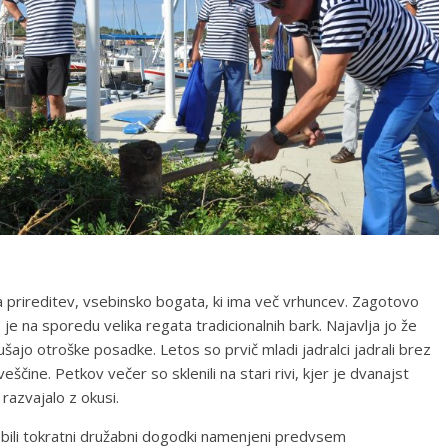
a prireditev, vsebinsko bogata, ki ima več vrhuncev. Zagotovo
je na sporedu velika regata tradicionalnih bark. Najavlja jo že
zkušajo otroške posadke. Letos so prvič mladi jadralci jadrali brez
ščine. Petkov večer so sklenili na stari rivi, kjer je dvanajst
razvajalo z okusi.
 bili tokratni družabni dogodki namenjeni predvsem