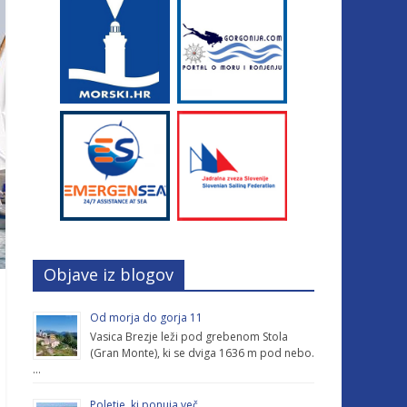
Objave iz blogov
Od morja do gorja 11
Vasica Brezje leži pod grebenom Stola
(Gran Monte), ki se dviga 1636 m pod nebo.
…
Poletje, ki ponuja več