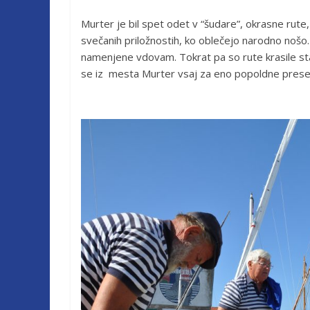
Murter je bil spet odet v “šudare”, okrasne rute,
svečanih priložnostih, ko oblečejo narodno nošo
namenjene vdovam. Tokrat pa so rute krasile star
se iz mesta Murter vsaj za eno popoldne preseli