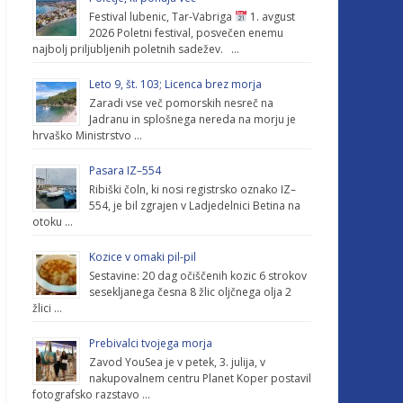
Festival lubenic, Tar-Vabriga
1. avgust
2026 Poletni festival, posvečen enemu
najbolj priljubljenih poletnih sadežev. …
Leto 9, št. 103; Licenca brez morja
Zaradi vse več pomorskih nesreč na
Jadranu in splošnega nereda na morju je
hrvaško Ministrstvo …
Pasara IZ–554
Ribiški čoln, ki nosi registrsko oznako IZ–
554, je bil zgrajen v Ladjedelnici Betina na
otoku …
Kozice v omaki pil-pil
Sestavine: 20 dag očiščenih kozic 6 strokov
sesekljanega česna 8 žlic oljčnega olja 2
žlici …
Prebivalci tvojega morja
Zavod YouSea je v petek, 3. julija, v
nakupovalnem centru Planet Koper postavil
fotografsko razstavo …