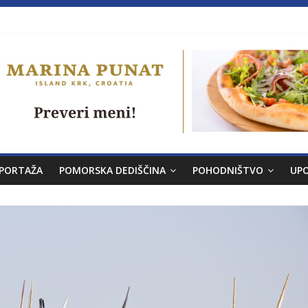
a brez morja
PORTAŽA
POMORSKA DEDIŠČINA
POHODNIŠTVO
UP