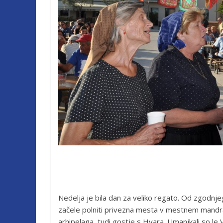
Nedelja je bila dan za veliko regato. Od zgodnjega
začele polniti privezna mesta v mestnem mandraču 
arhipelaga, tudi gostje s Hvara. Umanjkali so le 