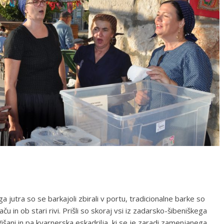
 jutra so se barkajoli zbirali v portu, tradicionalne barke so
in ob stari rivi. Prišli so skoraj vsi iz zadarsko-šibeniškega
Višani in pa kvarnerska eskadrilja, ki se je zaradi zamenjanega