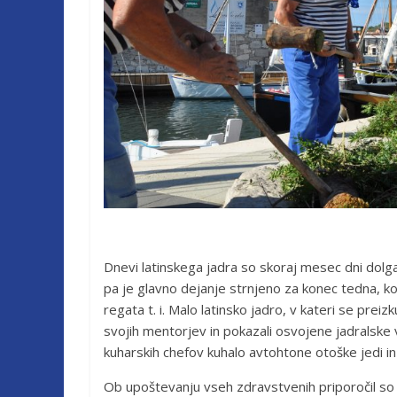
Dnevi latinskega jadra so skoraj mesec dni dolg
pa je glavno dejanje strnjeno za konec tedna, ko 
regata t. i. Malo latinsko jadro, v kateri se prei
svojih mentorjev in pokazali osvojene jadralske ve
kuharskih chefov kuhalo avtohtone otoške jedi in 
Ob upoštevanju vseh zdravstvenih priporočil so