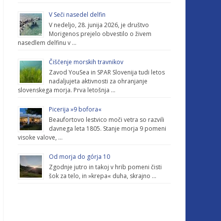
V Seči nasedel delfin
V nedeljo, 28. junija 2026, je društvo
Morigenos prejelo obvestilo o živem
nasedlem delfinu v …
Čiščenje morskih travnikov
Zavod YouSea in SPAR Slovenija tudi letos
nadaljujeta aktivnosti za ohranjanje
slovenskega morja. Prva letošnja …
Picerija »9 bofora«
Beaufortovo lestvico moči vetra so razvili
davnega leta 1805. Stanje morja 9 pomeni
visoke valove, …
Od morja do górja 10
Zgodnje jutro in takoj v hrib pomeni čisti
šok za telo, in »krepa« duha, skrajno …