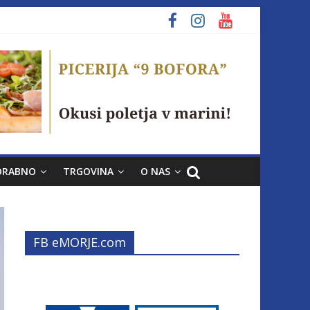
ORABNO
TRGOVINA
O NAS
FB eMORJE.com