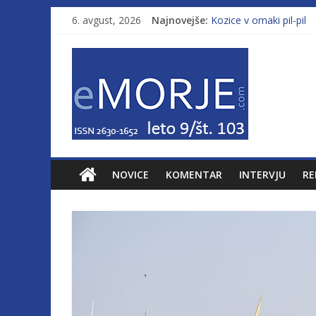
6. avgust, 2026
Najnovejše:
Kozice v omaki pil-pil
Leto 9, št. 103; Licenc
Od morja do gorja 11
Pasara IZ–554
Poletje, ki ponuja več
NOVICE
KOMENTAR
INTERVJU
RE