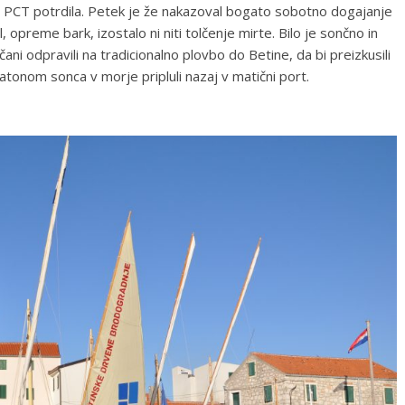
 PCT potrdila. Petek je že nakazoval bogato sobotno dogajanje
, opreme bark, izostalo ni niti tolčenje mirte. Bilo je sončno in
ni odpravili na tradicionalno plovbo do Betine, da bi preizkusili
zatonom sonca v morje pripluli nazaj v matični port.