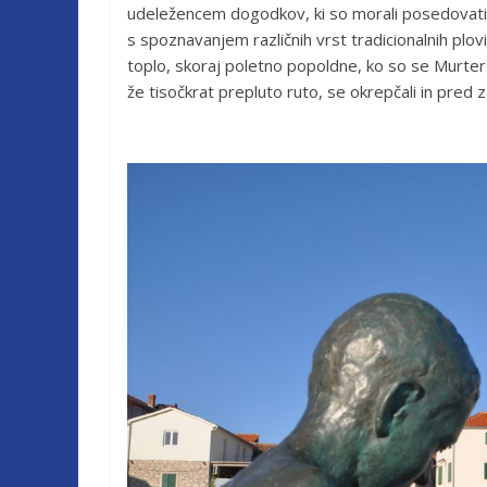
udeležencem dogodkov, ki so morali posedovati
s spoznavanjem različnih vrst tradicionalnih plovil
toplo, skoraj poletno popoldne, ko so se Murterča
že tisočkrat prepluto ruto, se okrepčali in pred 