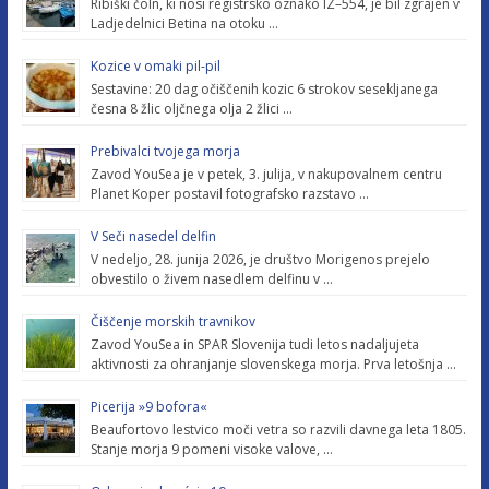
Ribiški čoln, ki nosi registrsko oznako IZ–554, je bil zgrajen v
Ladjedelnici Betina na otoku …
Kozice v omaki pil-pil
Sestavine: 20 dag očiščenih kozic 6 strokov sesekljanega
česna 8 žlic oljčnega olja 2 žlici …
Prebivalci tvojega morja
Zavod YouSea je v petek, 3. julija, v nakupovalnem centru
Planet Koper postavil fotografsko razstavo …
V Seči nasedel delfin
V nedeljo, 28. junija 2026, je društvo Morigenos prejelo
obvestilo o živem nasedlem delfinu v …
Čiščenje morskih travnikov
Zavod YouSea in SPAR Slovenija tudi letos nadaljujeta
aktivnosti za ohranjanje slovenskega morja. Prva letošnja …
Picerija »9 bofora«
Beaufortovo lestvico moči vetra so razvili davnega leta 1805.
Stanje morja 9 pomeni visoke valove, …