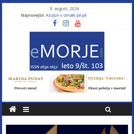
8. avgust, 2026
Najnovejše:
Kozice v omaki pil-pil
Leto 9, št. 103; Licenca brez morja
Od morja do gorja 11
Pasara IZ–554
Poletje, ki ponuja več