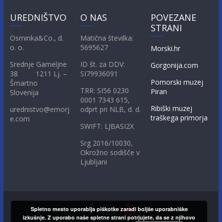
UREDNIŠTVO
O NAS
POVEZANE
STRANI
Osminka&Co., d.
Matična številka:
o. o.
5695627
Morski.hr
Srednje Gameljne
ID št. za DDV:
Gorgonija.com
38 1211 Lj. –
SI79936091
Pomorski muzej
Šmartno
TRR: SI56 0230
Piran
Slovenija
0001 7343 615,
Ribiški muzej
urednistvo@emorj
odprt pri NLB, d. d.
traškega primorja
e.com
SWIFT: LJBASI2X
Srg 2016/10030,
Okrožno sodišče v
Ljubljani
Spletno mesto uporablja piškotke zaradi boljše uporabniške
izkušnje. Z uporabo naše spletne strani potrjujete, da se z njihovo