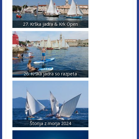
27. Krška jadra & Krk Open
26. Krška jadra so razpeta
Štorija z morja 2024