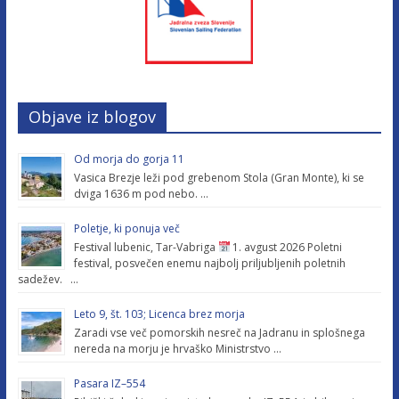
Objave iz blogov
Od morja do gorja 11
Vasica Brezje leži pod grebenom Stola (Gran Monte), ki se
dviga 1636 m pod nebo. …
Poletje, ki ponuja več
Festival lubenic, Tar-Vabriga
1. avgust 2026 Poletni
festival, posvečen enemu najbolj priljubljenih poletnih
sadežev. …
Leto 9, št. 103; Licenca brez morja
Zaradi vse več pomorskih nesreč na Jadranu in splošnega
nereda na morju je hrvaško Ministrstvo …
Pasara IZ–554