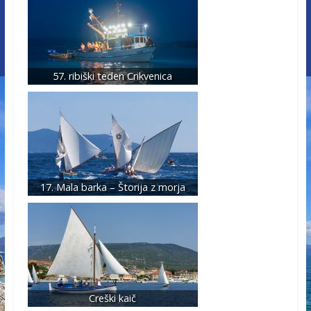
57. ribiški teden Crikvenica
17. Mala barka – Štorija z morja
Creški kaič