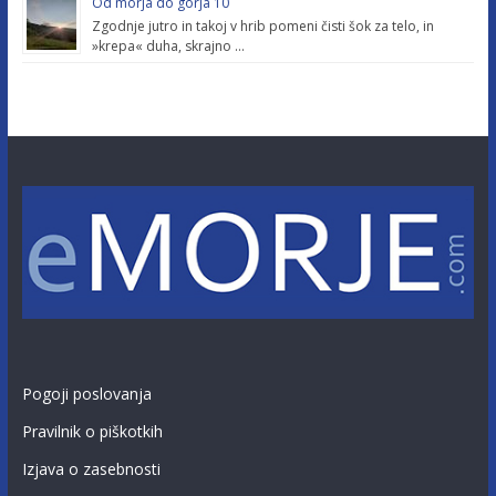
Od morja do górja 10
Zgodnje jutro in takoj v hrib pomeni čisti šok za telo, in
»krepa« duha, skrajno …
Pogoji poslovanja
Pravilnik o piškotkih
Izjava o zasebnosti