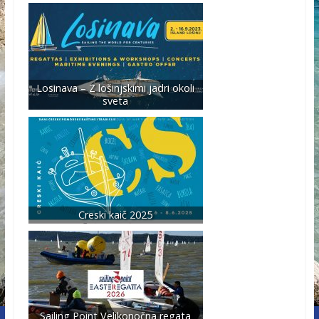
Losinava – Z lošinjskimi jadri okoli
sveta
Creski kaič 2025
Sailing Point Velikonočna regata