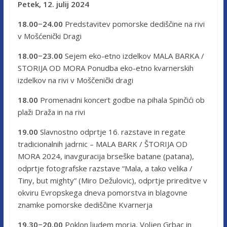
Petek, 12. julij 2024
18.00−24.00
Predstavitev pomorske dediščine na rivi
v Mošćenički Dragi
18.00−23.00
Sejem eko-etno izdelkov MALA BARKA /
STORIJA OD MORA Ponudba eko-etno kvarnerskih
izdelkov na rivi v Moščenički dragi
18.00
Promenadni koncert godbe na pihala Spinčići ob
plaži Draža in na rivi
19.00
Slavnostno odprtje 16. razstave in regate
tradicionalnih jadrnic – MALA BARK / ŠTORIJA OD
MORA 2024, inavguracija brseške batane (patana),
odprtje fotografske razstave “Mala, a tako velika /
Tiny, but mighty” (Miro Dežulovic), odprtje prireditve v
okviru Evropskega dneva pomorstva in blagovne
znamke pomorske dediščine Kvarnerja
19.30−20.00
Poklon ljudem morja, Voljen Grbac in