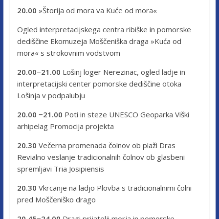
20.00
»Štorija od mora va Kuće od mora«
Ogled interpretacijskega centra ribiške in pomorske
dediščine Ekomuzeja Moščeniška draga »Kuća od
mora« s strokovnim vodstvom
20.00−21.00
Lošinj loger Nerezinac, ogled ladje in
interpretacijski center pomorske dediščine otoka
Lošinja v podpalubju
20.00 −21.00
Poti in steze UNESCO Geoparka Viški
arhipelag Promocija projekta
20.30
Večerna promenada čolnov ob plaži Dras
Revialno veslanje tradicionalnih čolnov ob glasbeni
spremljavi Tria Josipiensis
20.30
Vkrcanje na ladjo Plovba s tradicionalnimi čolni
pred Moščeniško drago
20.45−24.00
Dragi prijatelji morja in pomorske