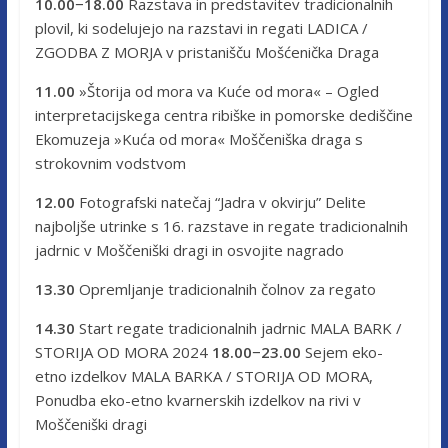
10.00−18.00
Razstava in predstavitev tradicionalnih
plovil, ki sodelujejo na razstavi in ​​regati LADICA /
ZGODBA Z MORJA v pristanišču Mošćenička Draga
11.00
»Štorija od mora va Kuće od mora« – Ogled
interpretacijskega centra ribiške in pomorske dediščine
Ekomuzeja »Kuća od mora« Moščeniška draga s
strokovnim vodstvom
12.00
Fotografski natečaj “Jadra v okvirju” Delite
najboljše utrinke s 16. razstave in regate tradicionalnih
jadrnic v Moščeniški dragi in osvojite nagrado
13.30
Opremljanje tradicionalnih čolnov za regato
14.30
Start regate tradicionalnih jadrnic MALA BARK /
STORIJA OD MORA 2024
18.00−23.00
Sejem eko-​
etno izdelkov MALA BARKA / STORIJA OD MORA,
Ponudba eko-etno kvarnerskih izdelkov na rivi v
Moščeniški dragi