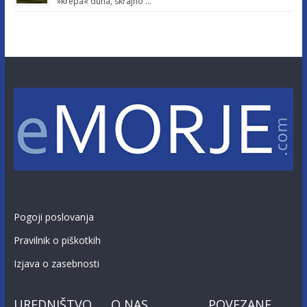
»krepa« duha, skrajno …
Pogoji poslovanja
Pravilnik o piškotkih
Izjava o zasebnosti
UREDNIŠTVO
O NAS
POVEZANE