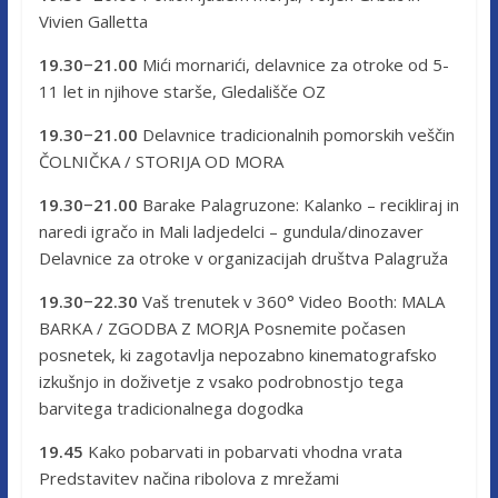
Vivien Galletta
19.30−21.00
Mići mornarići, delavnice za otroke od 5-
11 let in njihove starše, Gledališče OZ
19.30−21.00
Delavnice tradicionalnih pomorskih veščin
ČOLNIČKA / STORIJA OD MORA
19.30−21.00
Barake Palagruzone: Kalanko – recikliraj in
naredi igračo in Mali ladjedelci – gundula/dinozaver
Delavnice za otroke v organizacijah društva Palagruža
19.30−22.30
Vaš trenutek v 360° Video Booth: MALA
BARKA / ZGODBA Z MORJA Posnemite počasen
posnetek, ki zagotavlja nepozabno kinematografsko
izkušnjo in doživetje z vsako podrobnostjo tega
barvitega tradicionalnega dogodka
19.45
Kako pobarvati in pobarvati vhodna vrata
Predstavitev načina ribolova z mrežami