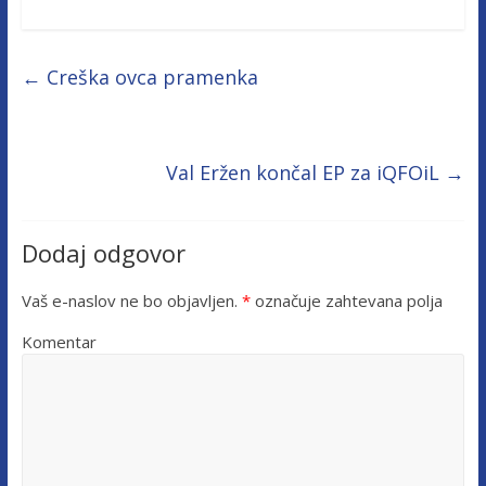
←
Creška ovca pramenka
Val Eržen končal EP za iQFOiL
→
Dodaj odgovor
Vaš e-naslov ne bo objavljen.
*
označuje zahtevana polja
Komentar