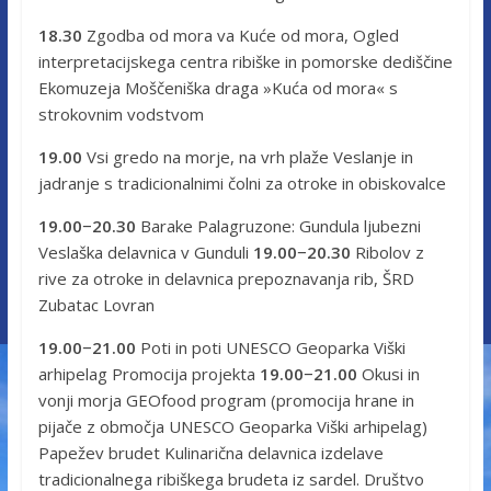
18.30
Zgodba od mora va Kuće od mora, Ogled
interpretacijskega centra ribiške in pomorske dediščine
Ekomuzeja Moščeniška draga »Kuća od mora« s
strokovnim vodstvom
19.00
Vsi gredo na morje, na vrh plaže Veslanje in
jadranje s tradicionalnimi čolni za otroke in obiskovalce
19.00−20.30
Barake Palagruzone: Gundula ljubezni
Veslaška delavnica v Gunduli
19.00−20.30
Ribolov z
rive za otroke in delavnica prepoznavanja rib, ŠRD
Zubatac Lovran
19.00−21.00
Poti in poti UNESCO Geoparka Viški
arhipelag Promocija projekta
19.00−21.00
Okusi in
vonji morja GEOfood program (promocija hrane in
pijače z območja UNESCO Geoparka Viški arhipelag)
Papežev brudet Kulinarična delavnica izdelave
tradicionalnega ribiškega brudeta iz sardel. Društvo