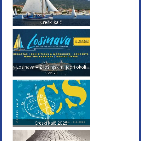
Creški kaič
Losinava – Z lošinjskimi jadri okoli
sveta
Creski kaič 2025