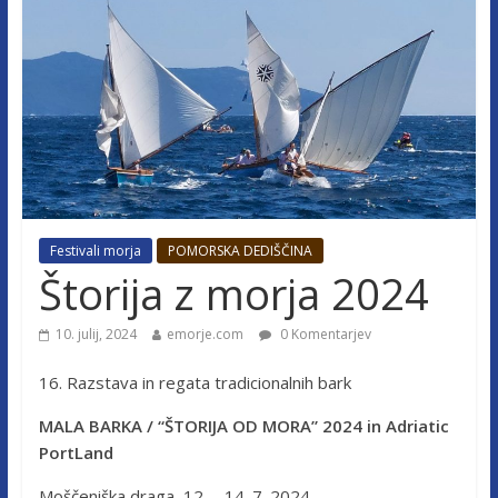
Festivali morja
POMORSKA DEDIŠČINA
Štorija z morja 2024
10. julij, 2024
emorje.com
0 Komentarjev
16. Razstava in regata tradicionalnih bark
MALA BARKA / “ŠTORIJA OD MORA” 2024 in Adriatic
PortLand
Moščeniška draga, 12. – 14. 7. 2024