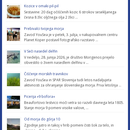
Kozice v omaki pil-pil
Sestavine: 20 dag očiščenih kozic 6 strokov sesekljanega
česna 8 žlic oljčnega olja 2 žlici …
Prebivalci tvojega morja
Zavod YouSea je v petek, 3. julija, v nakupovalnem centru
Planet Koper postavil fotografsko razstavo …
V Seči nasedel delfin
V nedeljo, 28. junija 2026, je društvo Morigenos prejelo
obvestilo o živem nasedlem delfinu v …
Čiščenje morskih travnikov
Zavod YouSea in SPAR Slovenija tudi letos nadaljujeta
aktivnosti za ohranjanje slovenskega morja. Prva letošnja …
Picerija »9 bofora«
Beaufortovo lestvico moči vetra so razvili davnega leta 1805.
Stanje morja 9 pomeni visoke valove, …
Od morja do górja 10
Zgodnje jutro in takoj v hrib pomeni čisti šok za telo, in