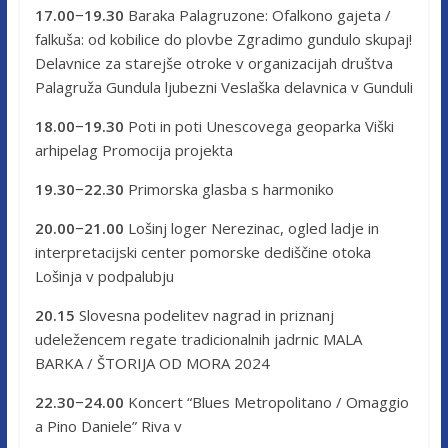
17.00−19.30
Baraka Palagruzone: Ofalkono gajeta /
falkuša: od kobilice do plovbe Zgradimo gundulo skupaj!
Delavnice za starejše otroke v organizacijah društva
Palagruža Gundula ljubezni Veslaška delavnica v Gunduli
18.00−19.30
Poti in poti Unescovega geoparka Viški
arhipelag Promocija projekta
19.30−22.30
Primorska glasba s harmoniko
20.00−21.00
Lošinj loger Nerezinac, ogled ladje in
interpretacijski center pomorske dediščine otoka
Lošinja v podpalubju
20.15
Slovesna podelitev nagrad in priznanj
udeležencem regate tradicionalnih jadrnic MALA
BARKA / ŠTORIJA OD MORA 2024
22.30−24.00
Koncert “Blues Metropolitano / Omaggio
a Pino Daniele” Riva v