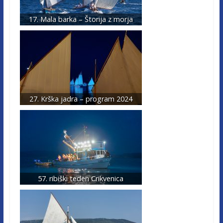
17. Mala barka – Štorija z morja
27. Krška jadra – program 2024
57. ribiški teden Crikvenica