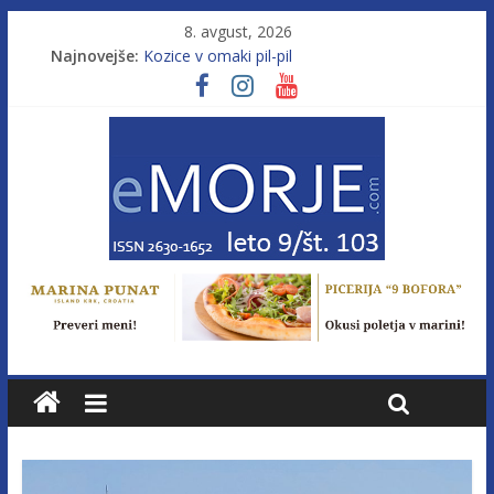
8. avgust, 2026
Najnovejše:
Kozice v omaki pil-pil
Leto 9, št. 103; Licenca brez morja
Od morja do gorja 11
Murterske barke v slovenskem morju št. 9
Poletje, ki ponuja več