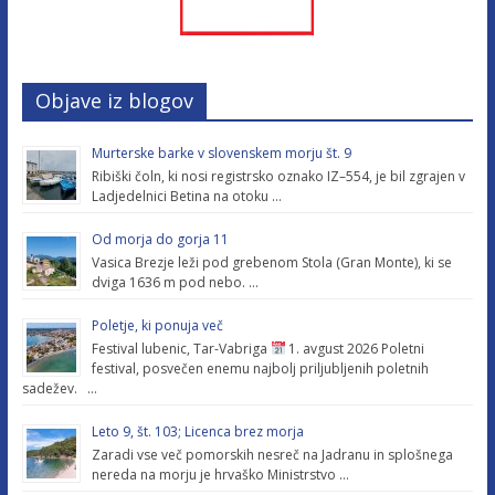
Objave iz blogov
Murterske barke v slovenskem morju št. 9
Ribiški čoln, ki nosi registrsko oznako IZ–554, je bil zgrajen v
Ladjedelnici Betina na otoku …
Od morja do gorja 11
Vasica Brezje leži pod grebenom Stola (Gran Monte), ki se
dviga 1636 m pod nebo. …
Poletje, ki ponuja več
Festival lubenic, Tar-Vabriga
1. avgust 2026 Poletni
festival, posvečen enemu najbolj priljubljenih poletnih
sadežev. …
Leto 9, št. 103; Licenca brez morja
Zaradi vse več pomorskih nesreč na Jadranu in splošnega
nereda na morju je hrvaško Ministrstvo …