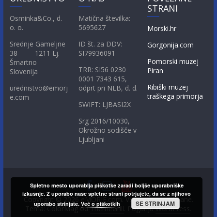
STRANI
Osminka&Co., d.
Matična številka:
o. o.
5695627
Morski.hr
Srednje Gameljne
ID št. za DDV:
Gorgonija.com
38 1211 Lj. –
SI79936091
Pomorski muzej
Šmartno
TRR: SI56 0230
Piran
Slovenija
0001 7343 615,
Ribiški muzej
urednistvo@emorj
odprt pri NLB, d. d.
traškega primorja
e.com
SWIFT: LJBASI2X
Srg 2016/10030,
Okrožno sodišče v
Ljubljani
Spletno mesto uporablja piškotke zaradi boljše uporabniške
izkušnje. Z uporabo naše spletne strani potrjujete, da se z njihovo
Copyright © 2026
eMORJE.com
. Vse pravice pridržane.
SE STRINJAM
uporabo strinjate.
Več o piškotkih
Tema: ColorMag od
ThemeGrill
. Poganja
WordPress
.