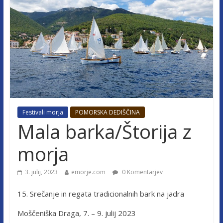
Festivali morja
POMORSKA DEDIŠČINA
Mala barka/Štorija z
morja
3. julij, 2023
emorje.com
0 Komentarjev
15. Srečanje in regata tradicionalnih bark na jadra
Moščeniška Draga, 7. – 9. julij 2023