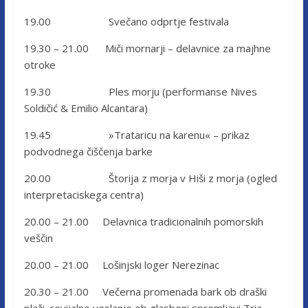
19.00 Svečano odprtje festivala
19.30 – 21.00 Miči mornarji – delavnice za majhne
otroke
19.30 Ples morju (performanse Nives
Soldičić & Emilio Alcantara)
19.45 »Trataricu na karenu« – prikaz
podvodnega čiščenja barke
20.00 Štorija z morja v Hiši z morja (ogled
interpretaciskega centra)
20.00 – 21.00 Delavnica tradicionalnih pomorskih
veščin
20.00 – 21.00 Lošinjski loger Nerezinac
20.30 – 21.00 Večerna promenada bark ob draški
plaži, revijalno veslanje ob glasbeni spremljavi Tria