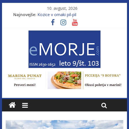
10. avgust, 2026
Najnovejše:
Kozice v omaki pil-pil
Leto 9, št. 103; Licenca brez morja
Od morja do gorja 11
Murterske barke v slovenskem morju št. 9
Poletje, ki ponuja več