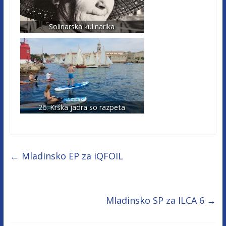
Solinarska kulinarika
26. Krška jadra so razpeta
←
Mladinsko EP za iQFOIL
Mladinsko SP za ILCA 6
→