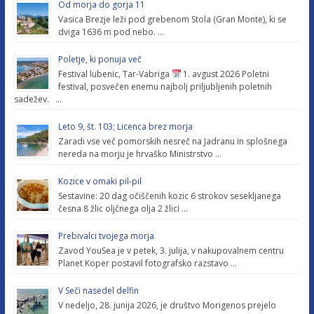
Od morja do gorja 11
Vasica Brezje leži pod grebenom Stola (Gran Monte), ki se
dviga 1636 m pod nebo. …
Poletje, ki ponuja več
Festival lubenic, Tar-Vabriga
1. avgust 2026 Poletni
festival, posvečen enemu najbolj priljubljenih poletnih
sadežev. …
Leto 9, št. 103; Licenca brez morja
Zaradi vse več pomorskih nesreč na Jadranu in splošnega
nereda na morju je hrvaško Ministrstvo …
Kozice v omaki pil-pil
Sestavine: 20 dag očiščenih kozic 6 strokov sesekljanega
česna 8 žlic oljčnega olja 2 žlici …
Prebivalci tvojega morja
Zavod YouSea je v petek, 3. julija, v nakupovalnem centru
Planet Koper postavil fotografsko razstavo …
V Seči nasedel delfin
V nedeljo, 28. junija 2026, je društvo Morigenos prejelo