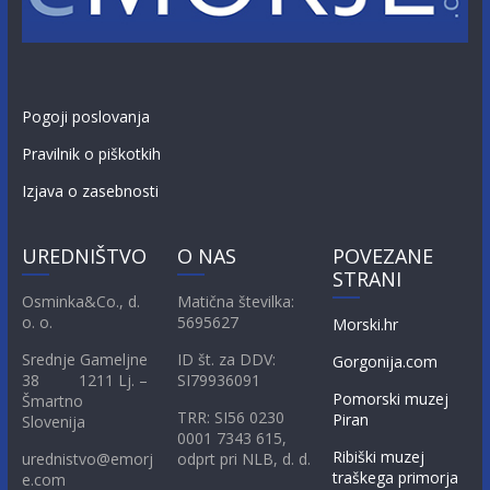
Pogoji poslovanja
Pravilnik o piškotkih
Izjava o zasebnosti
UREDNIŠTVO
O NAS
POVEZANE
STRANI
Osminka&Co., d.
Matična številka:
o. o.
5695627
Morski.hr
Srednje Gameljne
ID št. za DDV:
Gorgonija.com
38 1211 Lj. –
SI79936091
Pomorski muzej
Šmartno
TRR: SI56 0230
Piran
Slovenija
0001 7343 615,
Ribiški muzej
urednistvo@emorj
odprt pri NLB, d. d.
traškega primorja
e.com