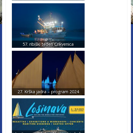
57. ribiški teden Crikvenica
27. Krška jadra – program 2024