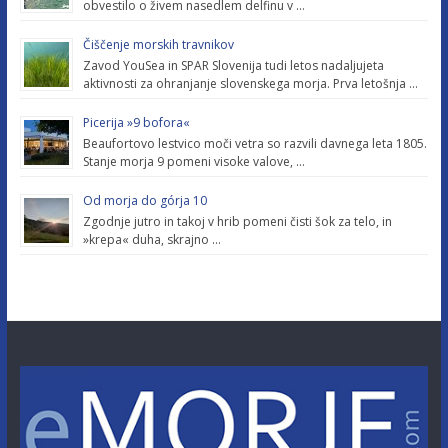
obvestilo o živem nasedlem delfinu v …
Čiščenje morskih travnikov
Zavod YouSea in SPAR Slovenija tudi letos nadaljujeta
aktivnosti za ohranjanje slovenskega morja. Prva letošnja …
Picerija »9 bofora«
Beaufortovo lestvico moči vetra so razvili davnega leta 1805.
Stanje morja 9 pomeni visoke valove, …
Od morja do górja 10
Zgodnje jutro in takoj v hrib pomeni čisti šok za telo, in
»krepa« duha, skrajno …