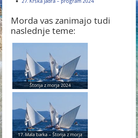
27. Krška jadra – program 2024
Morda vas zanimajo tudi
naslednje teme:
Štorija z morja 2024
17. Mala barka – Štorija z morja