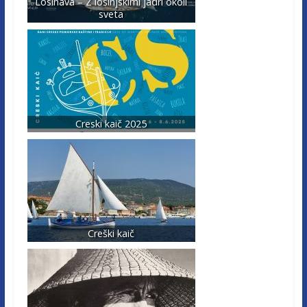
Losinava – Z lošinjskimi jadri okoli
sveta
Creski kaič 2025
Creški kaič