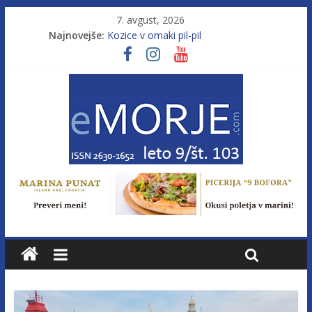
7. avgust, 2026
Najnovejše:
Kozice v omaki pil-pil
Leto 9, št. 103; Licenca brez morja
Od morja do gorja 11
Pasara IZ–554
Poletje, ki ponuja več