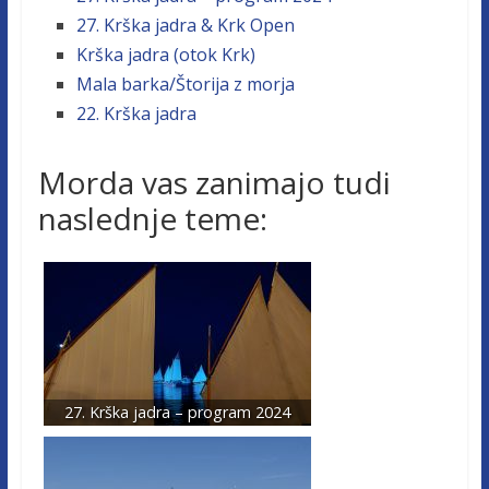
27. Krška jadra & Krk Open
Krška jadra (otok Krk)
Mala barka/Štorija z morja
22. Krška jadra
Morda vas zanimajo tudi
naslednje teme:
27. Krška jadra – program 2024