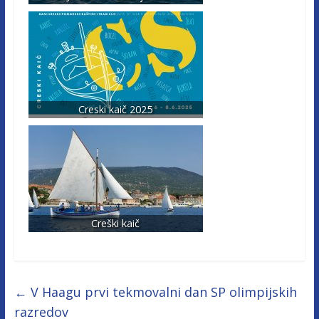
Creski kaič 2025
Creški kaič
←
V Haagu prvi tekmovalni dan SP olimpijskih
razredov