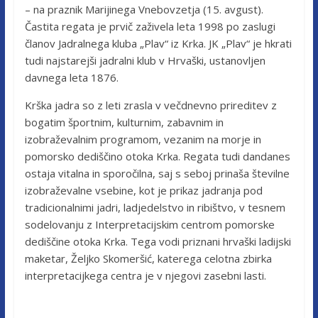
– na praznik Marijinega Vnebovzetja (15. avgust).
Častita regata je prvič zaživela leta 1998 po zaslugi
članov Jadralnega kluba „Plav“ iz Krka. JK „Plav“ je hkrati
tudi najstarejši jadralni klub v Hrvaški, ustanovljen
davnega leta 1876.
Krška jadra so z leti zrasla v večdnevno prireditev z
bogatim športnim, kulturnim, zabavnim in
izobraževalnim programom, vezanim na morje in
pomorsko dediščino otoka Krka. Regata tudi dandanes
ostaja vitalna in sporočilna, saj s seboj prinaša številne
izobraževalne vsebine, kot je prikaz jadranja pod
tradicionalnimi jadri, ladjedelstvo in ribištvo, v tesnem
sodelovanju z Interpretacijskim centrom pomorske
dediščine otoka Krka. Tega vodi priznani hrvaški ladijski
maketar, Željko Skomeršić, katerega celotna zbirka
interpretacijkega centra je v njegovi zasebni lasti.