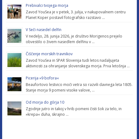
Prebivalci tvojega morja
Zavod YouSea je v petek, 3. julija, v nakupovalnem centru
Planet Koper postavil fotografsko razstavo …
V Seči nasedel delfin
V nedeljo, 28. junija 2026, je društvo Morigenos prejelo
obvestilo o živem nasedlem delfinu v …
Čiščenje morskih travnikov
Zavod YouSea in SPAR Slovenija tudi letos nadaljujeta
aktivnosti za ohranjanje slovenskega morja. Prva letošnja …
Picerija »9 bofora«
Beaufortovo lestvico moči vetra so razvili davnega leta 1805.
Stanje morja 9 pomeni visoke valove, …
Od morja do górja 10
Zgodnje jutro in takoj v hrib pomeni čisti šok za telo, in
»krepa« duha, skrajno …