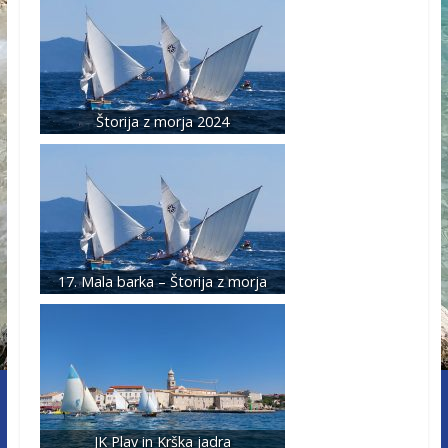
Štorija z morja 2024
17. Mala barka – Štorija z morja
JK Plav in Krška jadra