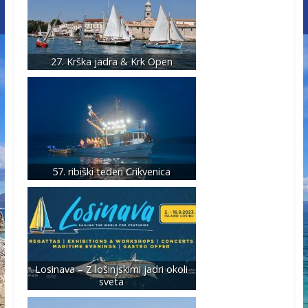
27. Krška jadra & Krk Open
57. ribiški teden Crikvenica
Losinava – Z lošinjskimi jadri okoli
sveta