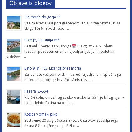
Objave iz blogov
Od morja do gorja 11
Vasica Brezje leži pod grebenom Stola (Gran Monte), ki se
dviga 1636 m pod nebo. …
Poletje, ki ponuja več
Festival lubenic, Tar-Vabriga
1. avgust 2026 Poletni
festival, posvečen enemu najbolj priljubljenih poletnih
sadežev. …
Leto 9, št. 103; Licenca brez morja
Zaradi vse več pomorskih nesreč na Jadranu in splošnega
nereda na morju je hrvaško Ministrstvo …
Pasara IZ–554
Ribiški čoln, ki nosi registrsko oznako IZ–554, je bil zgrajen v
Ladjedelnici Betina na otoku …
Kozice v omaki pil-pil
Sestavine: 20 dag očiščenih kozic 6 strokov sesekljanega
česna 8 žlic oljčnega olja 2 žlici …