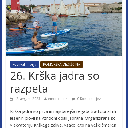
Festivali morja
POMORSKA DEDIŠČINA
26. Krška jadra so
razpeta
12. avgust, 2023
emorje.com
0 Komentarjev
Krška jadra so prva in najstarejša regata tradicionalnih
lesenih plovil na vzhodni obali Jadrana. Organizirana so
v akvatoriju Krškega zaliva, vsako leto na veliki šmaren