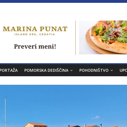
a brez morja
venskem morju št. 9
PORTAŽA
POMORSKA DEDIŠČINA
POHODNIŠTVO
UP