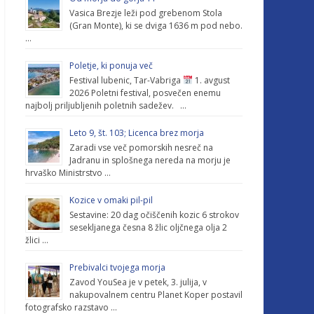
Vasica Brezje leži pod grebenom Stola
(Gran Monte), ki se dviga 1636 m pod nebo.
…
Poletje, ki ponuja več
Festival lubenic, Tar-Vabriga
1. avgust
2026 Poletni festival, posvečen enemu
najbolj priljubljenih poletnih sadežev. …
Leto 9, št. 103; Licenca brez morja
Zaradi vse več pomorskih nesreč na
Jadranu in splošnega nereda na morju je
hrvaško Ministrstvo …
Kozice v omaki pil-pil
Sestavine: 20 dag očiščenih kozic 6 strokov
sesekljanega česna 8 žlic oljčnega olja 2
žlici …
Prebivalci tvojega morja
Zavod YouSea je v petek, 3. julija, v
nakupovalnem centru Planet Koper postavil
fotografsko razstavo …