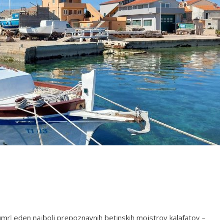
 umrl eden najbolj prepoznavnih betinskih mojstrov kalafatov –