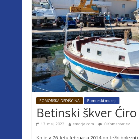
POMORSKA DEDIŠČINA
Pomorski muzeji
Betinski škver Ćiro
13. maj, 2022
emorje.com
0 Komentarjev
Ko je v 76. letu februarja 2014 po težki bolezni