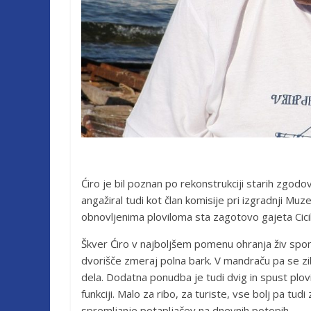
Ćiro je bil poznan po rekonstrukciji starih zgodo
angažiral tudi kot član komisije pri izgradnji M
obnovljenima ploviloma sta zagotovo gajeta Cici
Škver Ćiro v najboljšem pomenu ohranja živ spomi
dvorišče zmeraj polna bark. V mandraču pa se zib
dela. Dodatna ponudba je tudi dvig in spust plovi
funkciji. Malo za ribo, za turiste, vse bolj pa tud
spremljanje potapljačev na dnevnih potopih.