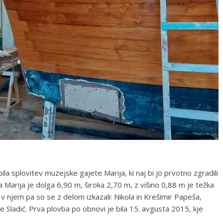
a splovitev muzejske gajete Marija, ki naj bi jo prvotno zgradili
a Marija je dolga 6,90 m, široka 2,70 m, z višino 0,88 m je težka
 v njem pa so se z delom izkazali: Nikola in Krešimir Papeša,
nte Sladić. Prva plovba po obnovi je bila 15. avgusta 2015, kje