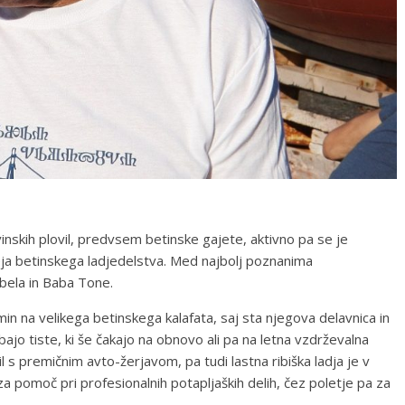
vinskih plovil, predvsem betinske gajete, aktivno pa se je
uzeja betinskega ladjedelstva. Med najbolj poznanima
bela in Baba Tone.
n na velikega betinskega kalafata, saj sta njegova delavnica in
ajo tiste, ki še čakajo na obnovo ali pa na letna vzdrževalna
l s premičnim avto-žerjavom, pa tudi lastna ribiška ladja je v
i za pomoč pri profesionalnih potapljaških delih, čez poletje pa za