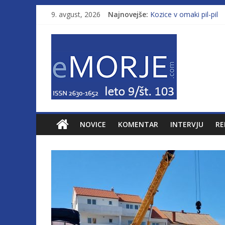
9. avgust, 2026
Najnovejše:
Kozice v omaki pil-pil
Leto 9, št. 103; Licenc
Od morja do gorja 11
Murterske barke v slo
Poletje, ki ponuja več
NOVICE
KOMENTAR
INTERVJU
RE