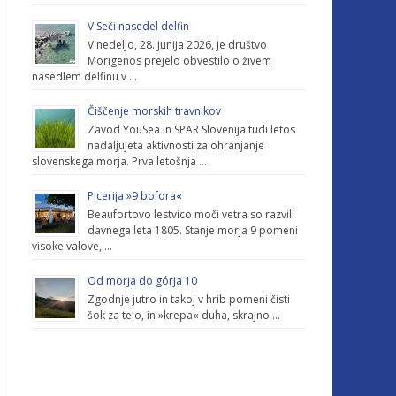
V Seči nasedel delfin
V nedeljo, 28. junija 2026, je društvo
Morigenos prejelo obvestilo o živem
nasedlem delfinu v …
Čiščenje morskih travnikov
Zavod YouSea in SPAR Slovenija tudi letos
nadaljujeta aktivnosti za ohranjanje
slovenskega morja. Prva letošnja …
Picerija »9 bofora«
Beaufortovo lestvico moči vetra so razvili
davnega leta 1805. Stanje morja 9 pomeni
visoke valove, …
Od morja do górja 10
Zgodnje jutro in takoj v hrib pomeni čisti
šok za telo, in »krepa« duha, skrajno …