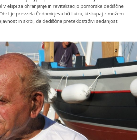
l v ekipi za ohranjanje in revitalizacijo pomorske dediščine
o. Obrt je prevzela Čedomirjeva hči Luiza, ki skupaj z možem
vnost in skrbi, da dediščina preteklosti živi sedanjost.