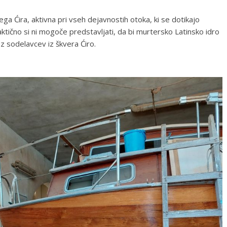
ega Ćira, aktivna pri vseh dejavnostih otoka, ki se dotikajo
aktično si ni mogoče predstavljati, da bi murtersko Latinsko idro
ez sodelavcev iz škvera Ćiro.