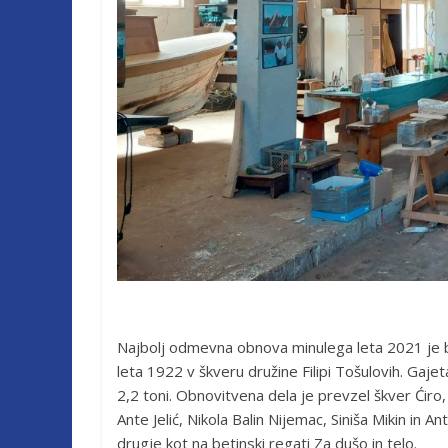
Najbolj odmevna obnova minulega leta 2021 je bil
leta 1922 v škveru družine Filipi Tošulovih. Gajet
2,2 toni. Obnovitvena dela je prevzel škver Ćiro,
Ante Jelić, Nikola Balin Nijemac, Siniša Mikin in A
drugje kot na betinski regati Za dušo in telo.