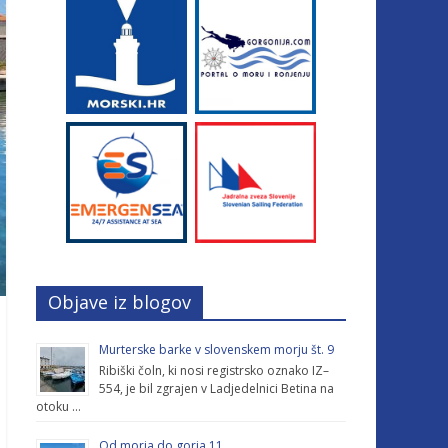
Objave iz blogov
Murterske barke v slovenskem morju št. 9
Ribiški čoln, ki nosi registrsko oznako IZ–
554, je bil zgrajen v Ladjedelnici Betina na
otoku …
Od morja do gorja 11