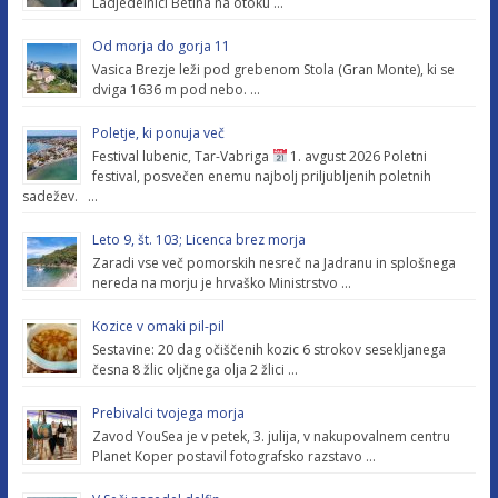
Ladjedelnici Betina na otoku …
Od morja do gorja 11
Vasica Brezje leži pod grebenom Stola (Gran Monte), ki se
dviga 1636 m pod nebo. …
Poletje, ki ponuja več
Festival lubenic, Tar-Vabriga
1. avgust 2026 Poletni
festival, posvečen enemu najbolj priljubljenih poletnih
sadežev. …
Leto 9, št. 103; Licenca brez morja
Zaradi vse več pomorskih nesreč na Jadranu in splošnega
nereda na morju je hrvaško Ministrstvo …
Kozice v omaki pil-pil
Sestavine: 20 dag očiščenih kozic 6 strokov sesekljanega
česna 8 žlic oljčnega olja 2 žlici …
Prebivalci tvojega morja
Zavod YouSea je v petek, 3. julija, v nakupovalnem centru
Planet Koper postavil fotografsko razstavo …