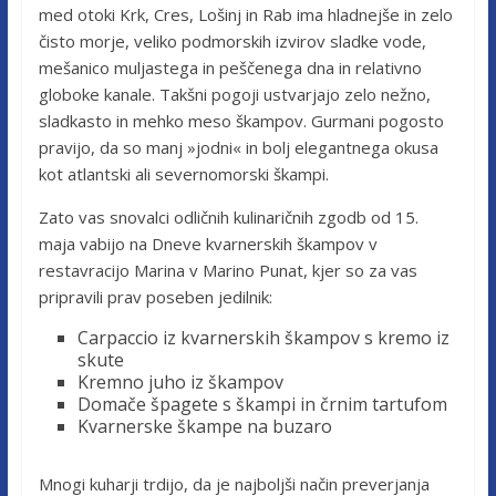
med otoki Krk, Cres, Lošinj in Rab ima hladnejše in zelo
čisto morje, veliko podmorskih izvirov sladke vode,
mešanico muljastega in peščenega dna in relativno
globoke kanale. Takšni pogoji ustvarjajo zelo nežno,
sladkasto in mehko meso škampov. Gurmani pogosto
pravijo, da so manj »jodni« in bolj elegantnega okusa
kot atlantski ali severnomorski škampi.
Zato vas snovalci odličnih kulinaričnih zgodb od 15.
maja vabijo na Dneve kvarnerskih škampov v
restavracijo Marina v Marino Punat, kjer so za vas
pripravili prav poseben jedilnik:
Carpaccio iz kvarnerskih škampov s kremo iz
skute
Kremno juho iz škampov
Domače špagete s škampi in črnim tartufom
Kvarnerske škampe na buzaro
Mnogi kuharji trdijo, da je najboljši način preverjanja