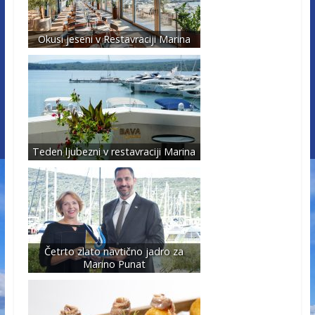
Okusi jeseni v Restavraciji Marina
Teden ljubezni v restavraciji Marina
Četrto zlato navtično jadro za
Marino Punat