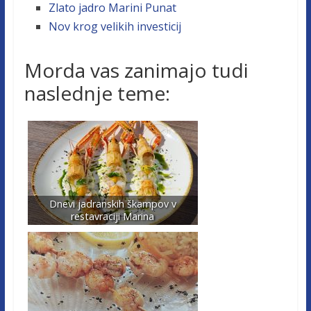
Zlato jadro Marini Punat
Nov krog velikih investicij
Morda vas zanimajo tudi
naslednje teme:
Dnevi jadranskih škampov v
restavraciji Marina