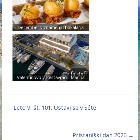
December v znamenju bakalarja
Valentinovo v Restavraciji Marina
←
Leto 9, št. 101; Ustavi se v Séte
Pristaniški dan 2026
→