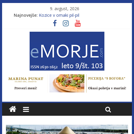
9. avgust, 2026
Najnovejše:
Kozice v omaki pil-pil
Leto 9, št. 103; Licenca brez morja
Od morja do gorja 11
Murterske barke v slovenskem morju št. 9
Poletje, ki ponuja več