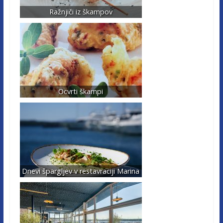
Ražnjiči iz škampov
Ocvrti škampi
Dnevi špargljev v restavraciji Marina