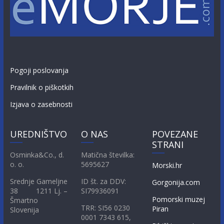
Pogoji poslovanja
Pravilnik o piškotkih
Izjava o zasebnosti
UREDNIŠTVO
O NAS
POVEZANE
STRANI
Osminka&Co., d.
Matična številka:
o. o.
5695627
Morski.hr
Srednje Gameljne
ID št. za DDV:
Gorgonija.com
38 1211 Lj. –
SI79936091
Pomorski muzej
Šmartno
TRR: SI56 0230
Piran
Slovenija
0001 7343 615,