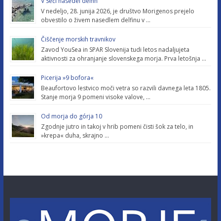
V Seči nasedel delfin
V nedeljo, 28. junija 2026, je društvo Morigenos prejelo
obvestilo o živem nasedlem delfinu v …
Čiščenje morskih travnikov
Zavod YouSea in SPAR Slovenija tudi letos nadaljujeta
aktivnosti za ohranjanje slovenskega morja. Prva letošnja …
Picerija »9 bofora«
Beaufortovo lestvico moči vetra so razvili davnega leta 1805.
Stanje morja 9 pomeni visoke valove, …
Od morja do górja 10
Zgodnje jutro in takoj v hrib pomeni čisti šok za telo, in
»krepa« duha, skrajno …