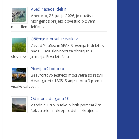
V Seči nasedel delfin
V nedeljo, 28. junija 2026, je društvo
Morigenos prejelo obvestilo o živem
nasedlem delfinu v …
Čiščenje morskih travnikov
Zavod YouSea in SPAR Slovenija tudi letos
nadaljujeta aktivnosti za ohranjanje
slovenskega morja. Prva letošnja …
Picerija »9 bofora«
Beaufortovo lestvico moči vetra so razvili
davnega leta 1805. Stanje morja 9 pomeni
visoke valove, …
Od morja do górja 10
Zgodnje jutro in takoj v hrib pomeni čisti
šok za telo, in »krepa« duha, skrajno …