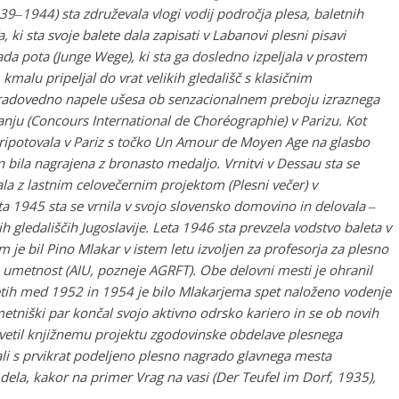
39‒1944) sta združevala vlogi vodij področja plesa, baletnih
 ki sta svoje balete dala zapisati v Labanovi plesni pisavi
Mlada pota (Junge Wege), ki sta ga dosledno izpeljala v prostem
malu pripeljal do vrat velikih gledališč s klasičnim
e radovedno napele ušesa ob senzacionalnem preboju izraznega
 (Concours International de Choréographie) v Parizu. Kot
 pripotovala v Pariz s točko Un Amour de Moyen Age na glasbo
n bila nagrajena z bronasto medaljo. Vrnitvi v Dessau sta se
la z lastnim celovečernim projektom (Plesni večer) v
a 1945 sta se vrnila v svojo slovensko domovino in delovala ‒
 gledališčih Jugoslavije. Leta 1946 sta prevzela vodstvo baleta v
je bil Pino Mlakar v istem letu izvoljen za profesorja za plesno
o umetnost (AIU, pozneje AGRFT). Obe delovni mesti je ohranil
etih med 1952 in 1954 je bilo Mlakarjema spet naloženo vodenje
etniški par končal svojo aktivno odrsko kariero in se ob novih
svetil knjižnemu projektu zgodovinske obdelave plesnega
li s prvikrat podeljeno plesno nagrado glavnega mesta
dela, kakor na primer Vrag na vasi (Der Teufel im Dorf, 1935),