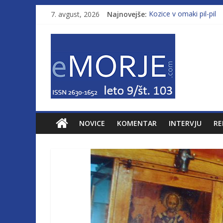
7. avgust, 2026
Najnovejše:
Kozice v omaki pil-pil
Leto 9, št. 103; Licenc
Od morja do gorja 11
Pasara IZ–554
Poletje, ki ponuja več
NOVICE
KOMENTAR
INTERVJU
RE