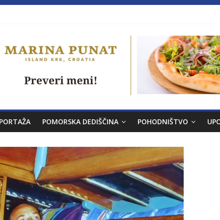
a brez morja
PORTAŽA
POMORSKA DEDIŠČINA
POHODNIŠTVO
UP