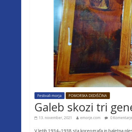
Festivali morja
POMORSKA DEDIŠČINA
Galeb skozi tri gen
13. november, 2021
emorje.com
0 Komentarj
V letih 1934–1938 sta koreografa in baletna ples