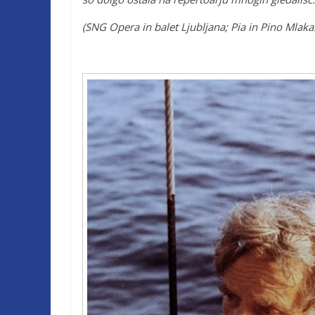
(SNG Opera in balet Ljubljana; Pia in Pino Mlaka