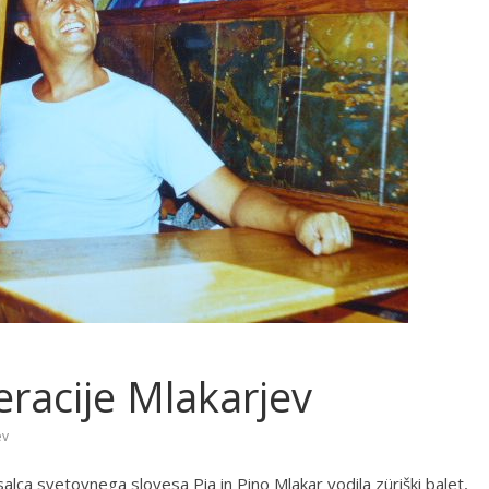
eracije Mlakarjev
ev
alca svetovnega slovesa Pia in Pino Mlakar vodila züriški balet,