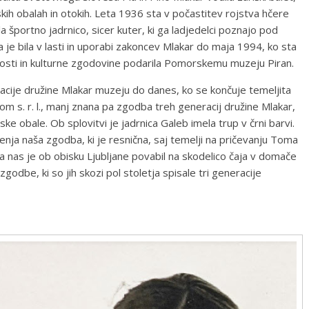
nskih obalah in otokih. Leta 1936 sta v počastitev rojstva hčere
ila športno jadrnico, sicer kuter, ki ga ladjedelci poznajo pod
 je bila v lasti in uporabi zakoncev Mlakar do maja 1994, ko sta
osti in kulturne zgodovine podarila Pomorskemu muzeju Piran.
cije družine Mlakar muzeju do danes, ko se končuje temeljita
tom s. r. l., manj znana pa zgodba treh generacij družine Mlakar,
ke obale. Ob splovitvi je jadrnica Galeb imela trup v črni barvi.
ačenja naša zgodba, ki je resnična, saj temelji na pričevanju Toma
u, a nas je ob obisku Ljubljane povabil na skodelico čaja v domače
odbe, ki so jih skozi pol stoletja spisale tri generacije