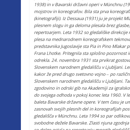
1938) in v Bavarski državni operi v Münchnu (19
mojstrov in koreografov. Bila sta prva koreografa,
(kinetografiji). Iz Dessaua (1931) ju je projekt 
plesnem slogu in ga deloma plesala brez glasbe, k
repertoarjem. Leta 1932 so gledališke direkcij
plesa na mednarodnem koreografskem tekmovanju
predstavnika Jugoslavije sta Pia in Pino Mlakar
Frana Lhotke. Pritegnila sta splošno pozornost i
odrekla. 24. novembra 1931 sta prvikrat gostova
Slovenskem narodnem gledališču v Ljubljani. Let
kakor že pred drugo svetovno vojno ‒ po različnih
Slovenskem narodnem gledališču v Ljubljani. Tam 
zgodovino in odrski gib na Akademiji za igralsk
do svojega odhoda v pokoj konec leta 1960. V l
baleta Bavarske državne opere. V tem času je um
zasnovah svojih plesnih del in koreografijah po
gledališča v Münchnu. Leta 1994 so par odlikova
svobodne dežele Bavarske. Zlasti njuna zgodnja 
so dolgo ostala na repertoarju mnogih gledališč.