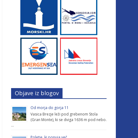
Objave iz blogov
Od morja do gorja 11
Vasica Brezje leži pod grebenom Stola
(Gran Monte), ki se dviga 1636 m pod nebo.
…
Poletje, ki ponuja več