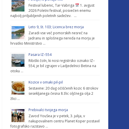
Festival lubenic, Tar-Vabriga
1. avgust
2026 Poletni festival, posvečen enemu
najbolj priljubljenih poletnih sadežev. …
Leto 9, št. 103; Licenca brez morja
Zaradi vse več pomorskih nesreč na
Jadranu in splošnega nereda na morju je
hrvaško Ministrstvo …
Pasara IZ–554
Ribiški čoln, ki nosi registrsko oznako IZ–
554, je bil zgrajen v Ladjedelnici Betina na
otoku …
Kozice v omaki pil-pil
Sestavine: 20 dag očiščenih kozic 6 strokov
sesekljanega česna 8 žlic oljčnega olja 2
žlici …
Prebivalci tvojega morja
Zavod YouSea je v petek, 3. julija, v
nakupovalnem centru Planet Koper postavil
fotografsko razstavo …