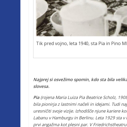
Tik pred vojno, leta 1940, sta Pia in Pino M
Najprej si osvežimo spomin, kdo sta bila veli
slovesa.
Pia
(rojena Maria Luiza Pia Beatrice Scholz, 1
bila pionirja z lastnimi načeli in idejami. Tudi na
uresničiti svoje vizije. Izhodišče njune kariere k
Labanu v Hamburgu in Berlinu. Leta 1929 sta v
prvi angažma kot plesni par. V Friedrichstheat