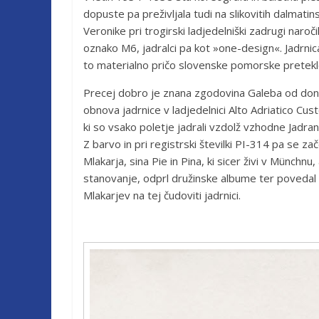
dopuste pa preživljala tudi na slikovitih dalmati
Veronike pri trogirski ladjedelniški zadrugi naroč
oznako M6, jadralci pa kot »one-design«. Jadrnica
to materialno pričo slovenske pomorske pretekl
Precej dobro je znana zgodovina Galeba od dona
obnova jadrnice v ladjedelnici Alto Adriatico Cus
ki so vsako poletje jadrali vzdolž vzhodne Jadrans
Z barvo in pri registrski številki PI-314 pa se z
Mlakarja, sina Pie in Pina, ki sicer živi v Münchn
stanovanje, odprl družinske albume ter povedal zg
Mlakarjev na tej čudoviti jadrnici.