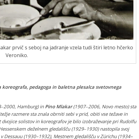
lakar prvič s seboj na jadranje vzela tudi štiri letno hčerko
Veroniko.
ka koreografa, pedagoga in baletna plesalca svetovnega
908‒2000, Hamburg) in
Pino Mlakar
(1907‒2006, Novo mesto) sta
jtežje razmere sta znala obrniti sebi v prid, obiti vse težave in
ot dvojice solistov in koreografov je bilo izobraževanje pri Rudolfu
 Hessenskem deželnem gledališču (1929‒1930) nastopila svoj
ru v Dessauu (1930–1932), Mestnem gledališču v Zürichu (1934–