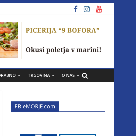
ORABNO
TRGOVINA
O NAS
FB eMORJE.com