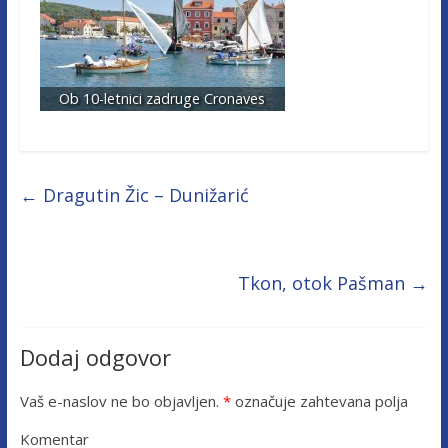
Ob 10-letnici zadruge Cronaves
←
Dragutin Žic – Dunižarić
Tkon, otok Pašman
→
Dodaj odgovor
Vaš e-naslov ne bo objavljen.
*
označuje zahtevana polja
Komentar