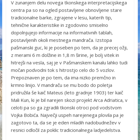
V zunanjem delu novega tkonskega interpretacijskega
centra pa so na ogled postavljene obnovljene stare
tradicionalne barke, zgrajene v lesu, katerih tip,
tehnične karakteristike in zgodovino smiselno
dopolnjujejo informacije na informativnih tablah,
postavljenih okoli mestnega mandrača. Izstopa
pašmanski guc, ki je poseben po tem, da je precej ožji,
z merami 6 m dolžine in 1,8 m širine, je bolj vitek in
hitrejši na vesla, saj je v Pašmanskem kanalu lahko tudi
močan podvodni tok s hitrostjo celo do 5 vozlov.
Prepoznaven je po tem, da ima nizko premčno in
krmno linijo. V mandraču se mu bodo do poletja
pridružila še kaič Mateus (leto gradnje 1903) ter kaič
Mali Kun, ki je bil narejen skozi projekt Arca Adriatica, v
celoti pa so ga zgradili tkonski otroci pod vodstvom
Vojka Bobića. Največji uspeh narejenega plovila pa je
zagotovo ta, da se je eden mladih nadobudnežev v
resnici odločil za poklic tradicionalnega ladjedelstva.