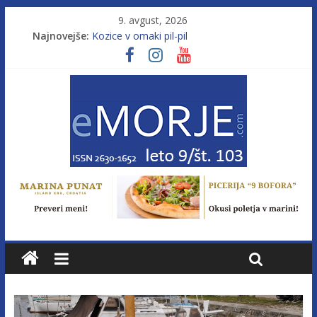
9. avgust, 2026
Najnovejše:
Kozice v omaki pil-pil
Leto 9, št. 103; Licenca brez morja
Od morja do gorja 11
Murterske barke v slovenskem morju št. 9
Poletje, ki ponuja več