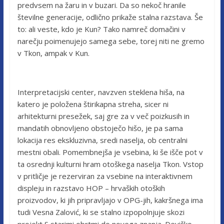
predvsem na žaru in v buzari. Da so nekoč hranile
številne generacije, odlično prikaže stalna razstava. Še
to: ali veste, kdo je Kun? Tako namreč domačini v
narečju poimenujejo samega sebe, torej niti ne gremo
v Tkon, ampak v Kun.
Interpretacijski center, navzven steklena hiša, na
katero je položena štirikapna streha, sicer ni
arhitekturni presežek, saj gre za v več poizkusih in
mandatih obnovljeno obstoječo hišo, je pa sama
lokacija res ekskluzivna, sredi naselja, ob centralni
mestni obali. Pomembnejša je vsebina, ki še išče pot v
ta osrednji kulturni hram otoškega naselja Tkon. Vstop
v pritličje je rezerviran za vsebine na interaktivnem
displeju in razstavo HOP – hrvaških otoških
proizvodov, ki jih pripravljajo v OPG-jih, kakršnega ima
tudi Vesna Zalović, ki se stalno izpopolnjuje skozi