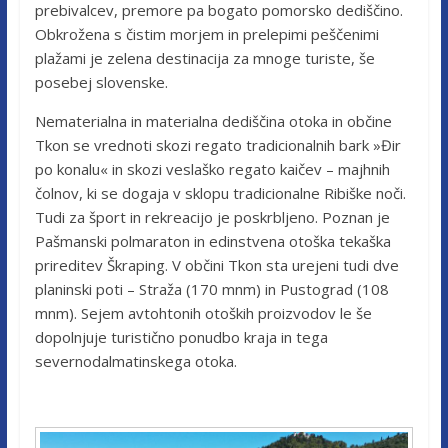
prebivalcev, premore pa bogato pomorsko dediščino.
Obkrožena s čistim morjem in prelepimi peščenimi
plažami je zelena destinacija za mnoge turiste, še
posebej slovenske.
Nematerialna in materialna dediščina otoka in občine
Tkon se vrednoti skozi regato tradicionalnih bark »Đir
po konalu« in skozi veslaško regato kaičev – majhnih
čolnov, ki se dogaja v sklopu tradicionalne Ribiške noči.
Tudi za šport in rekreacijo je poskrbljeno. Poznan je
Pašmanski polmaraton in edinstvena otoška tekaška
prireditev Škraping. V občini Tkon sta urejeni tudi dve
planinski poti – Straža (170 mnm) in Pustograd (108
mnm). Sejem avtohtonih otoških proizvodov le še
dopolnjuje turistično ponudbo kraja in tega
severnodalmatinskega otoka.