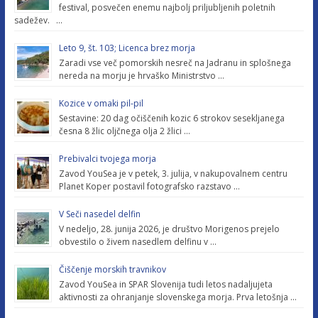
festival, posvečen enemu najbolj priljubljenih poletnih
sadežev. …
Leto 9, št. 103; Licenca brez morja
Zaradi vse več pomorskih nesreč na Jadranu in splošnega
nereda na morju je hrvaško Ministrstvo …
Kozice v omaki pil-pil
Sestavine: 20 dag očiščenih kozic 6 strokov sesekljanega
česna 8 žlic oljčnega olja 2 žlici …
Prebivalci tvojega morja
Zavod YouSea je v petek, 3. julija, v nakupovalnem centru
Planet Koper postavil fotografsko razstavo …
V Seči nasedel delfin
V nedeljo, 28. junija 2026, je društvo Morigenos prejelo
obvestilo o živem nasedlem delfinu v …
Čiščenje morskih travnikov
Zavod YouSea in SPAR Slovenija tudi letos nadaljujeta
aktivnosti za ohranjanje slovenskega morja. Prva letošnja …