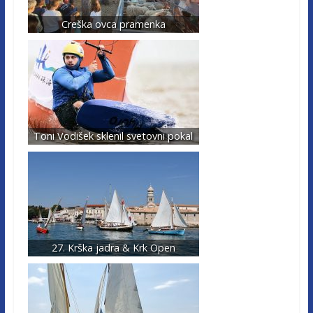
Creška ovca pramenka
Toni Vodišek sklenil svetovni pokal
27. Krška jadra & Krk Open