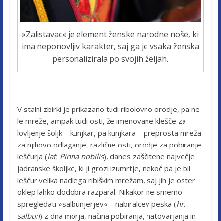
»Zalistavac« je element ženske narodne noše, ki
ima neponovljiv karakter, saj ga je vsaka ženska
personalizirala po svojih željah.
V stalni zbirki je prikazano tudi ribolovno orodje, pa ne
le mreže, ampak tudi osti, že imenovane klešče za
lovljenje šoljk – kunjkar, pa kunjkara – preprosta mreža
za njihovo odlaganje, različne osti, orodje za pobiranje
leščurja (
lat. Pinna nobilis
), danes zaščitene največje
jadranske školjke, ki ji grozi izumrtje, nekoč pa je bil
leščur velika nadlega ribiškim mrežam, saj jih je oster
oklep lahko dodobra razparal. Nikakor ne smemo
spregledati »salbunjerjev« – nabiralcev peska (
hr.
salbun
) z dna morja, načina pobiranja, natovarjanja in