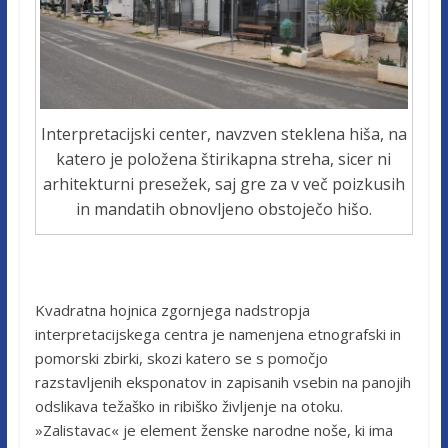
Interpretacijski center, navzven steklena hiša, na
katero je položena štirikapna streha, sicer ni
arhitekturni presežek, saj gre za v več poizkusih
in mandatih obnovljeno obstoječo hišo.
Kvadratna hojnica zgornjega nadstropja
interpretacijskega centra je namenjena etnografski in
pomorski zbirki, skozi katero se s pomočjo
razstavljenih eksponatov in zapisanih vsebin na panojih
odslikava težaško in ribiško življenje na otoku.
»Zalistavac« je element ženske narodne noše, ki ima