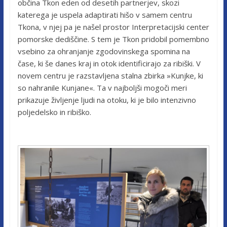
občina Tkon eden od desetih partnerjev, skozi
katerega je uspela adaptirati hišo v samem centru
Tkona, v njej pa je našel prostor Interpretacijski center
pomorske dediščine. S tem je Tkon pridobil pomembno
vsebino za ohranjanje zgodovinskega spomina na
čase, ki še danes kraj in otok identificirajo za ribiški. V
novem centru je razstavljena stalna zbirka »Kunjke, ki
so nahranile Kunjane«. Ta v najboljši mogoči meri
prikazuje življenje ljudi na otoku, ki je bilo intenzivno
poljedelsko in ribiško.