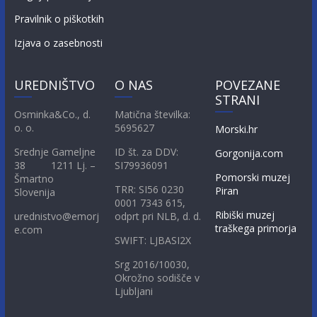
Pravilnik o piškotkih
Izjava o zasebnosti
UREDNIŠTVO
O NAS
POVEZANE
STRANI
Osminka&Co., d.
Matična številka:
o. o.
5695627
Morski.hr
Srednje Gameljne
ID št. za DDV:
Gorgonija.com
38 1211 Lj. –
SI79936091
Pomorski muzej
Šmartno
TRR: SI56 0230
Piran
Slovenija
0001 7343 615,
Ribiški muzej
urednistvo@emorj
odprt pri NLB, d. d.
traškega primorja
e.com
SWIFT: LJBASI2X
Srg 2016/10030,
Okrožno sodišče v
Ljubljani