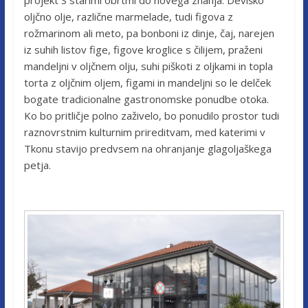
projekt S starimi obrtmi do novega znanja. Deviško
oljčno olje, različne marmelade, tudi figova z
rožmarinom ali meto, pa bonboni iz dinje, čaj, narejen
iz suhih listov fige, figove kroglice s čilijem, praženi
mandeljni v oljčnem olju, suhi piškoti z oljkami in topla
torta z oljčnim oljem, figami in mandeljni so le delček
bogate tradicionalne gastronomske ponudbe otoka.
Ko bo pritličje polno zaživelo, bo ponudilo prostor tudi
raznovrstnim kulturnim prireditvam, med katerimi v
Tkonu stavijo predvsem na ohranjanje glagoljaškega
petja.