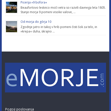
Picerija »9 bofora«
Beaufortovo lestvico moči vetra so razvili davnega leta 1805.
Stanje morja 9 pomeni visoke valove, …
Od morja do górja 10
Zgodnje jutro in takoj v hrib pomeni čisti šok za telo, in
»krepa« duha, skrajno …
Pogoji poslovanja