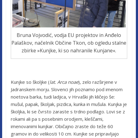
Bruna Vojvodić, vodja EU projektov in Anđelo
Palaškov, načelnik Občine Tkon, ob ogledu stalne
zbirke »Kunjke, ki so nahranile Kunjane«.
Kunjke so školjke (
lat. Arca noae
), zelo razširjene v
Jadranskem morju. Slovenci jih poznamo pod imenom
noetova barka, tudi ladjica, v Hrvaški jih kličejo še:
mušul, papak, školjak, pizdica, kunka in mušula. Kunjka je
školjka, ki se čvrsto zaraste s trdno podlago. Lovi se z
rokami ali pa s posebnim orodjem, kleščami,
imenovanimi kunjkar. Običajno zraste do teže 60
gramov in do velikosti 10 cm. Kunjke se pripravljajo