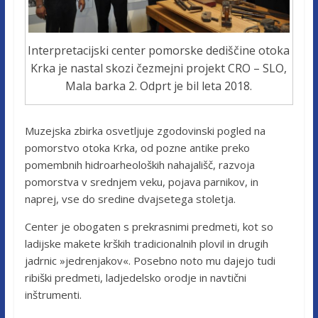
Interpretacijski center pomorske dediščine otoka
Krka je nastal skozi čezmejni projekt CRO – SLO,
Mala barka 2. Odprt je bil leta 2018.
Muzejska zbirka osvetljuje zgodovinski pogled na
pomorstvo otoka Krka, od pozne antike preko
pomembnih hidroarheoloških nahajališč, razvoja
pomorstva v srednjem veku, pojava parnikov, in
naprej, vse do sredine dvajsetega stoletja.
Center je obogaten s prekrasnimi predmeti, kot so
ladijske makete krških tradicionalnih plovil in drugih
jadrnic »jedrenjakov«. Posebno noto mu dajejo tudi
ribiški predmeti, ladjedelsko orodje in navtični
inštrumenti.