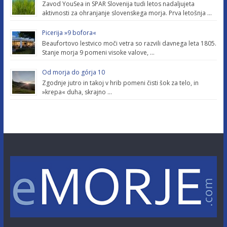
Zavod YouSea in SPAR Slovenija tudi letos nadaljujeta
aktivnosti za ohranjanje slovenskega morja. Prva letošnja …
Picerija »9 bofora«
Beaufortovo lestvico moči vetra so razvili davnega leta 1805.
Stanje morja 9 pomeni visoke valove, …
Od morja do górja 10
Zgodnje jutro in takoj v hrib pomeni čisti šok za telo, in
»krepa« duha, skrajno …