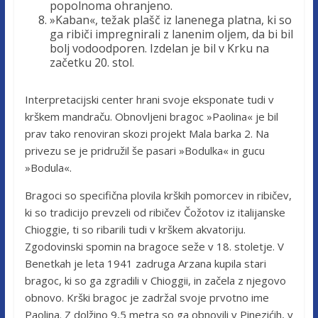
popolnoma ohranjeno.
»Kaban«, težak plašč iz lanenega platna, ki so
ga ribiči impregnirali z lanenim oljem, da bi bil
bolj vodoodporen. Izdelan je bil v Krku na
začetku 20. stol.
Interpretacijski center hrani svoje eksponate tudi v
krškem mandraču. Obnovljeni bragoc »Paolina« je bil
prav tako renoviran skozi projekt Mala barka 2. Na
privezu se je pridružil še pasari »Bodulka« in gucu
»Bodula«.
Bragoci so specifična plovila krških pomorcev in ribičev,
ki so tradicijo prevzeli od ribičev Čožotov iz italijanske
Chioggie, ti so ribarili tudi v krškem akvatoriju.
Zgodovinski spomin na bragoce seže v 18. stoletje. V
Benetkah je leta 1941 zadruga Arzana kupila stari
bragoc, ki so ga zgradili v Chioggii, in začela z njegovo
obnovo. Krški bragoc je zadržal svoje prvotno ime
Paolina. Z dolžino 9,5 metra so ga obnovili v Pinezićih, v