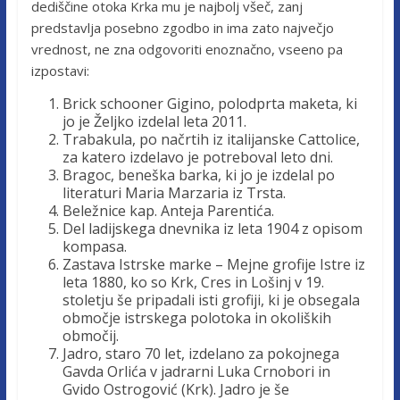
dediščine otoka Krka mu je najbolj všeč, zanj
predstavlja posebno zgodbo in ima zato največjo
vrednost, ne zna odgovoriti enoznačno, vseeno pa
izpostavi:
Brick schooner Gigino, polodprta maketa, ki
jo je Željko izdelal leta 2011.
Trabakula, po načrtih iz italijanske Cattolice,
za katero izdelavo je potreboval leto dni.
Bragoc, beneška barka, ki jo je izdelal po
literaturi Maria Marzaria iz Trsta.
Beležnice kap. Anteja Parentića.
Del ladijskega dnevnika iz leta 1904 z opisom
kompasa.
Zastava Istrske marke – Mejne grofije Istre iz
leta 1880, ko so Krk, Cres in Lošinj v 19.
stoletju še pripadali isti grofiji, ki je obsegala
območje istrskega polotoka in okoliških
območij.
Jadro, staro 70 let, izdelano za pokojnega
Gavda Orlića v jadrarni Luka Crnobori in
Gvido Ostrogović (Krk). Jadro je še