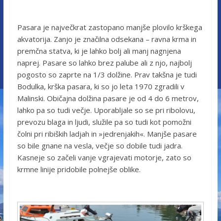
Pasara je največkrat zastopano manjše plovilo krškega
akvatorija. Zanjo je značilna odsekana – ravna krma in
premčna statva, ki je lahko bolj ali manj nagnjena
naprej. Pasare so lahko brez palube ali z njo, najbolj
pogosto so zaprte na 1/3 dolžine. Prav takšna je tudi
Bodulka, krška pasara, ki so jo leta 1970 zgradili v
Malinski. Običajna dolžina pasare je od 4 do 6 metrov,
lahko pa so tudi večje. Uporabljale so se pri ribolovu,
prevozu blaga in ljudi, služile pa so tudi kot pomožni
čolni pri ribiških ladjah in »jedrenjakih«. Manjše pasare
so bile gnane na vesla, večje so dobile tudi jadra.
Kasneje so začeli vanje vgrajevati motorje, zato so
krmne linije pridobile polnejše oblike.