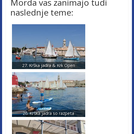
Morda vas zanimajo tudi
naslednje teme:
27. Krška jadra & Krk Open
26. Krška jadra so razpeta