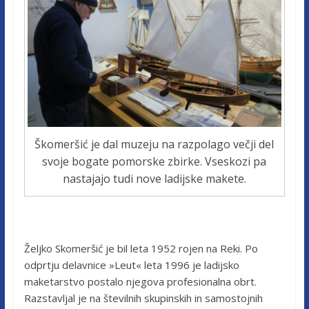
Škomeršić je dal muzeju na razpolago večji del
svoje bogate pomorske zbirke. Vseskozi pa
nastajajo tudi nove ladijske makete.
Željko Skomeršić je bil leta 1952 rojen na Reki. Po
odprtju delavnice »Leut« leta 1996 je ladijsko
maketarstvo postalo njegova profesionalna obrt.
Razstavljal je na številnih skupinskih in samostojnih