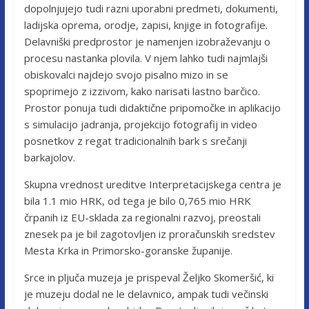
dopolnjujejo tudi razni uporabni predmeti, dokumenti,
ladijska oprema, orodje, zapisi, knjige in fotografije.
Delavniški predprostor je namenjen izobraževanju o
procesu nastanka plovila. V njem lahko tudi najmlajši
obiskovalci najdejo svojo pisalno mizo in se
spoprimejo z izzivom, kako narisati lastno barčico.
Prostor ponuja tudi didaktične pripomočke in aplikacijo
s simulacijo jadranja, projekcijo fotografij in video
posnetkov z regat tradicionalnih bark s srečanji
barkajolov.
Skupna vrednost ureditve Interpretacijskega centra je
bila 1.1 mio HRK, od tega je bilo 0,765 mio HRK
črpanih iz EU-sklada za regionalni razvoj, preostali
znesek pa je bil zagotovljen iz proračunskih sredstev
Mesta Krka in Primorsko-goranske županije.
Srce in pljuča muzeja je prispeval Željko Skomeršić, ki
je muzeju dodal ne le delavnico, ampak tudi večinski