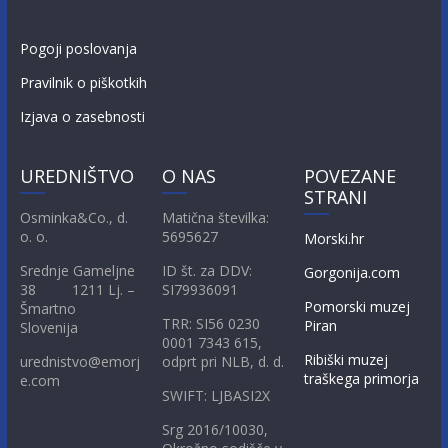
Pogoji poslovanja
Pravilnik o piškotkih
Izjava o zasebnosti
UREDNIŠTVO
O NAS
POVEZANE
STRANI
Osminka&Co., d.
Matična številka:
o. o.
5695627
Morski.hr
Srednje Gameljne
ID št. za DDV:
Gorgonija.com
38 1211 Lj. –
SI79936091
Pomorski muzej
Šmartno
TRR: SI56 0230
Piran
Slovenija
0001 7343 615,
Ribiški muzej
urednistvo@emorj
odprt pri NLB, d. d.
traškega primorja
e.com
SWIFT: LJBASI2X
Srg 2016/10030,