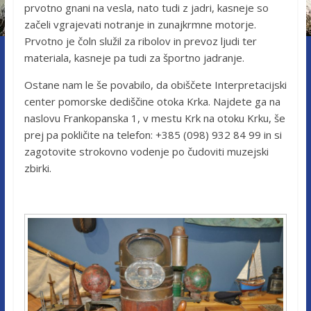
prvotno gnani na vesla, nato tudi z jadri, kasneje so
začeli vgrajevati notranje in zunajkrmne motorje.
Prvotno je čoln služil za ribolov in prevoz ljudi ter
materiala, kasneje pa tudi za športno jadranje.
Ostane nam le še povabilo, da obiščete Interpretacijski
center pomorske dediščine otoka Krka. Najdete ga na
naslovu Frankopanska 1, v mestu Krk na otoku Krku, še
prej pa pokličite na telefon: +385 (098) 932 84 99 in si
zagotovite strokovno vodenje po čudoviti muzejski
zbirki.