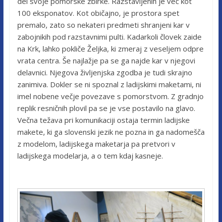
del svoje pomorske zbirke. Razstavljenih je več kot
100 eksponatov. Kot običajno, je prostora spet
premalo, zato so nekateri predmeti shranjeni kar v
zabojnikih pod razstavnimi pulti. Kadarkoli človek zaide
na Krk, lahko pokliče Željka, ki zmeraj z veseljem odpre
vrata centra. Še najlažje pa se ga najde kar v njegovi
delavnici. Njegova življenjska zgodba je tudi skrajno
zanimiva. Dokler se ni spoznal z ladijskimi maketami, ni
imel nobene večje povezave s pomorstvom. Z gradnjo
replik resničnih plovil pa se je vse postavilo na glavo.
Večna težava pri komunikaciji ostaja termin ladijske
makete, ki ga slovenski jezik ne pozna in ga nadomešča
z modelom, ladijskega maketarja pa pretvori v
ladijskega modelarja, a o tem kdaj kasneje.