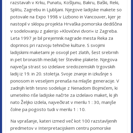
razstavah v Krku, Punatu, Košljunu, Bakru, Baški, Reki,
Splitu, Zagrebu in Ljubljani. Njegove ladijske makete so
potovale na Expo 1998 v Lizbono in Vancouver, kjer je
nastopil v sklopu projekta Hrvaška pomorska dediščina
v sodelovanju z galerijo »Klovićevi dvori« iz Zagreba.
Leta 1997 je bil prejemnik nagrade mesta Reka za
doprinos pri razvoju tehnične kulture. S svojimi
ladijskimi maketami je osvojil pet zlatih, šest srebrnih
in pet bronastih medalj ter številne plakete. Njegova
največja strast so izdelave sredozemskih trgovskih
ladij iz 19. in 20. stoletja. Svoje znanje in izkušnje s
ponosom in veseljem prenaša na mlajše generacije. V
zadnjih letih tesno sodeluje z Nenadom Bojmićem, ki
umetelno riše ladijske načrte za izdelavo maket, ki jih
nato Željko izdela, največkrat v merilu 1 : 30, manjše
čolne pa pogosto tudi v merilu 1 : 10.
Na vprašanje, kateri izmed več kot 100 razstavljenih
predmetov v Interpretacijskem centru pomorske