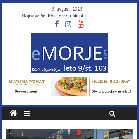
6. avgust, 2026
Poletje, ki ponuja več
Najnovejše:
Kozice v omaki pil-pil
Leto 9, št. 103; Licenca brez morja
Od morja do gorja 11
Pasara IZ–554