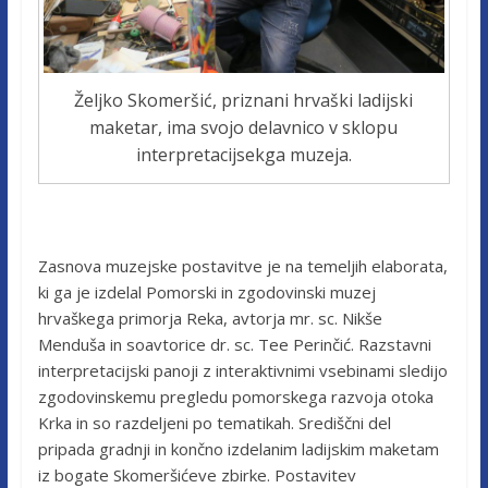
Željko Skomeršić, priznani hrvaški ladijski
maketar, ima svojo delavnico v sklopu
interpretacijsekga muzeja.
Zasnova muzejske postavitve je na temeljih elaborata,
ki ga je izdelal Pomorski in zgodovinski muzej
hrvaškega primorja Reka, avtorja mr. sc. Nikše
Menduša in soavtorice dr. sc. Tee Perinčić. Razstavni
interpretacijski panoji z interaktivnimi vsebinami sledijo
zgodovinskemu pregledu pomorskega razvoja otoka
Krka in so razdeljeni po tematikah. Središčni del
pripada gradnji in končno izdelanim ladijskim maketam
iz bogate Skomeršićeve zbirke. Postavitev