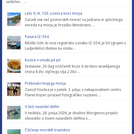
sadežev. …
Leto 9, št. 103; Licenca brez morja
Zaradi vse več pomorskih nesreč na Jadranu in splošnega
nereda na morju je hrvaško Ministrstvo …
Pasara IZ–554
Ribiški čoln, ki nosi registrsko oznako IZ–554, je bil zgrajen v
Ladjedelnici Betina na otoku …
Kozice v omaki pil-pil
Sestavine: 20 dag očiščenih kozic 6 strokov sesekljanega
česna 8 žlic oljčnega olja 2 žlici …
Prebivalci tvojega morja
Zavod YouSea je v petek, 3. julija, v nakupovalnem centru
Planet Koper postavil fotografsko razstavo …
V Seči nasedel delfin
V nedeljo, 28. junija 2026, je društvo Morigenos prejelo
obvestilo o živem nasedlem delfinu v …
Čiščenje morskih travnikov