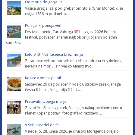
Od morja do gorja 11
Vasica Brezje leži pod grebenom Stola (Gran Monte), ki se
dviga 1636 m pod nebo. …
Poletje, ki ponuja več
Festival lubenic, Tar-Vabriga
1. avgust 2026 Poletni
festival, posvečen enemu najbolj priljubljenih poletnih
sadežev. …
Leto 9, št. 103; Licenca brez morja
Zaradi vse več pomorskih nesreč na Jadranu in splošnega
nereda na morju je hrvaško Ministrstvo …
Kozice v omaki pil-pil
Sestavine: 20 dag očiščenih kozic 6 strokov sesekljanega
česna 8 žlic oljčnega olja 2 žlici …
Prebivalci tvojega morja
Zavod YouSea je v petek, 3. julija, v nakupovalnem centru
Planet Koper postavil fotografsko razstavo …
V Seči nasedel delfin
V nedeljo, 28. junija 2026, je društvo Morigenos prejelo