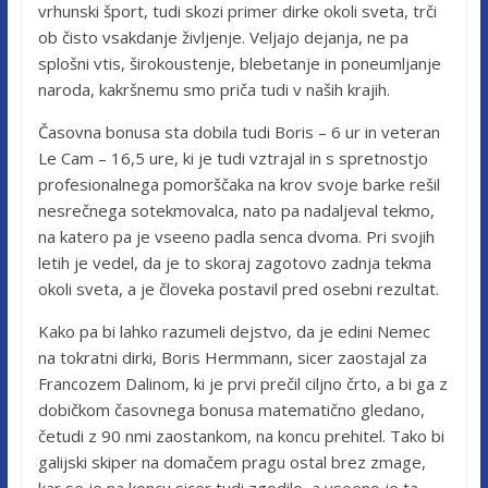
vrhunski šport, tudi skozi primer dirke okoli sveta, trči
ob čisto vsakdanje življenje. Veljajo dejanja, ne pa
splošni vtis, širokoustenje, blebetanje in poneumljanje
naroda, kakršnemu smo priča tudi v naših krajih.
Časovna bonusa sta dobila tudi Boris – 6 ur in veteran
Le Cam – 16,5 ure, ki je tudi vztrajal in s spretnostjo
profesionalnega pomorščaka na krov svoje barke rešil
nesrečnega sotekmovalca, nato pa nadaljeval tekmo,
na katero pa je vseeno padla senca dvoma. Pri svojih
letih je vedel, da je to skoraj zagotovo zadnja tekma
okoli sveta, a je človeka postavil pred osebni rezultat.
Kako pa bi lahko razumeli dejstvo, da je edini Nemec
na tokratni dirki, Boris Hermmann, sicer zaostajal za
Francozem Dalinom, ki je prvi prečil ciljno črto, a bi ga z
dobičkom časovnega bonusa matematično gledano,
četudi z 90 nmi zaostankom, na koncu prehitel. Tako bi
galijski skiper na domačem pragu ostal brez zmage,
kar se je na koncu sicer tudi zgodilo, a vseeno je ta