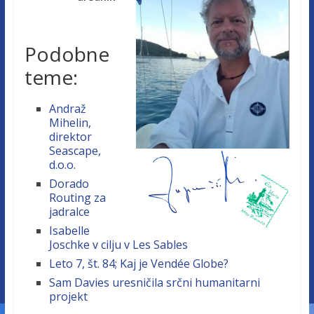
Podobne
teme:
Andraž
Mihelin,
direktor
Seascape,
d.o.o.
Dorado
Routing za
jadralce
Isabelle
Joschke v cilju v Les Sables
Leto 7, št. 84; Kaj je Vendée Globe?
Sam Davies uresničila srčni humanitarni
projekt