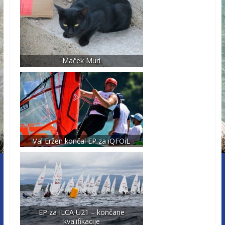
Maček Muri
Val Eržen končal EP za iQFOiL
EP za ILCA U21 – končane
kvalifikacije