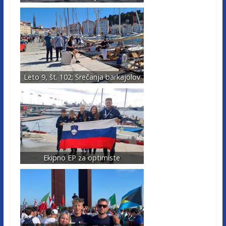
Leto 9, št. 102; Srečanja barkajolov
Ekipno EP za optimiste