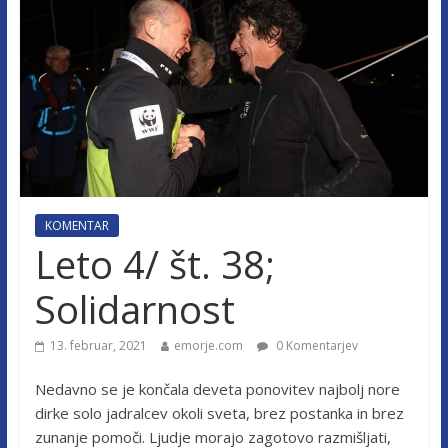
KOMENTAR
Leto 4/ št. 38;
Solidarnost
13. februar, 2021
emorje.com
0 Komentarjev
Nedavno se je končala deveta ponovitev najbolj nore
dirke solo jadralcev okoli sveta, brez postanka in brez
zunanje pomoči. Ljudje morajo zagotovo razmišljati,