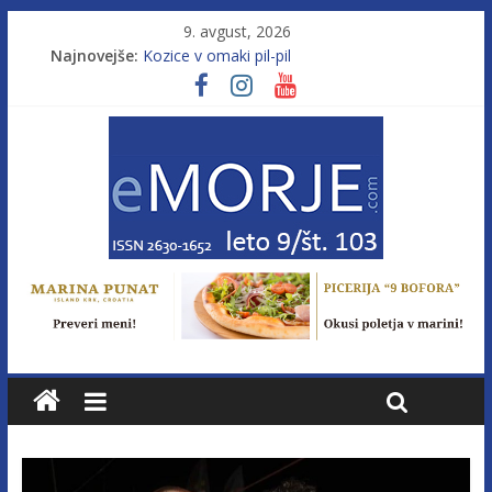
9. avgust, 2026
Najnovejše:
Kozice v omaki pil-pil
Leto 9, št. 103; Licenca brez morja
Od morja do gorja 11
Murterske barke v slovenskem morju št. 9
Poletje, ki ponuja več