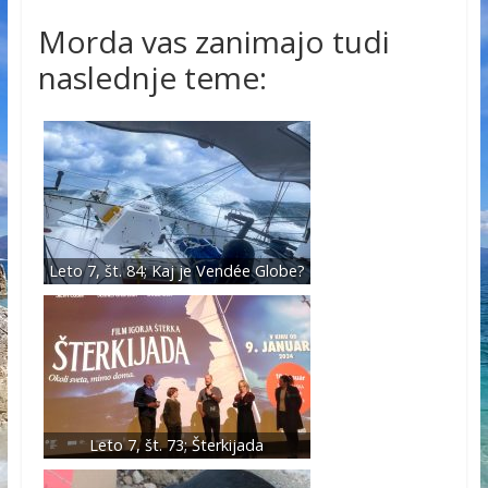
Morda vas zanimajo tudi
naslednje teme:
Leto 7, št. 84; Kaj je Vendée Globe?
Leto 7, št. 73; Šterkijada