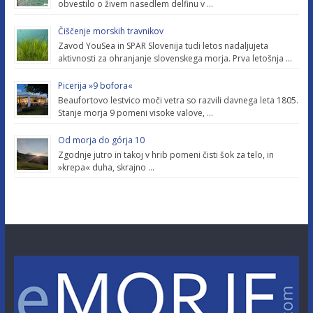
obvestilo o živem nasedlem delfinu v …
Čiščenje morskih travnikov
Zavod YouSea in SPAR Slovenija tudi letos nadaljujeta
aktivnosti za ohranjanje slovenskega morja. Prva letošnja …
Picerija »9 bofora«
Beaufortovo lestvico moči vetra so razvili davnega leta 1805.
Stanje morja 9 pomeni visoke valove, …
Od morja do górja 10
Zgodnje jutro in takoj v hrib pomeni čisti šok za telo, in
»krepa« duha, skrajno …