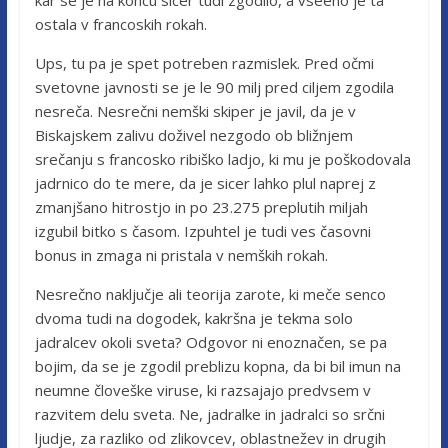
ostala v francoskih rokah.
Ups, tu pa je spet potreben razmislek. Pred očmi
svetovne javnosti se je le 90 milj pred ciljem zgodila
nesreča. Nesrečni nemški skiper je javil, da je v
Biskajskem zalivu doživel nezgodo ob bližnjem
srečanju s francosko ribiško ladjo, ki mu je poškodovala
jadrnico do te mere, da je sicer lahko plul naprej z
zmanjšano hitrostjo in po 23.275 preplutih miljah
izgubil bitko s časom. Izpuhtel je tudi ves časovni
bonus in zmaga ni pristala v nemških rokah.
Nesrečno naključje ali teorija zarote, ki meče senco
dvoma tudi na dogodek, kakršna je tekma solo
jadralcev okoli sveta? Odgovor ni enoznačen, se pa
bojim, da se je zgodil preblizu kopna, da bi bil imun na
neumne človeške viruse, ki razsajajo predvsem v
razvitem delu sveta. Ne, jadralke in jadralci so srčni
ljudje, za razliko od zlikovcev, oblastnežev in drugih