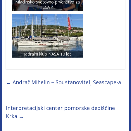
Mladinsko svetovno prvenstvo za
ILCA 4
Jadralni klub NASA 10 let
←
Andraž Mihelin – Soustanovitelj Seascape-a
Interpretacijski center pomorske dediščine
Krka
→