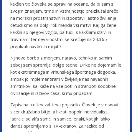
kakšen tip človeka se spravi na oceane, da bi sam s
svojim znanjem, trmo in vztrajnostjo preizkušal srečo
na morskih prostranstvih in izpostavil lastno življenje,
četudi smo na dolgi rok menda vsi mrtvi. Kaj ga žene,
kakšni so njegovi vzgibi, pa tudi, s kakšnimi izzivi in
travmami ter nevarnostmi se srečuje na 24.365
preplutih navtičnih miljah?
Njihovo borbo z morjem, naravo, tehniko in samim
seboj sem spremljal dolge tedne. Dirke ne dojemam le
kot ekstremnega in vrhunskega športnega dogodka,
ampak jo implementiram v življenje nas navadnih
smrtnikov, saj kaže na vse poti in stranpoti sodobne
civilizacije in izzivov časa, ki mu pripadam.
Zapisana trditev zahteva pojasnilo. Človek je v osnovi
sicer družabno bitje, a hkrati popoln individualist.
Jadralci so alfa samci in samice, enaki, kot jih lahko
danes spremljamo s TV-ekranov. Za razliko od