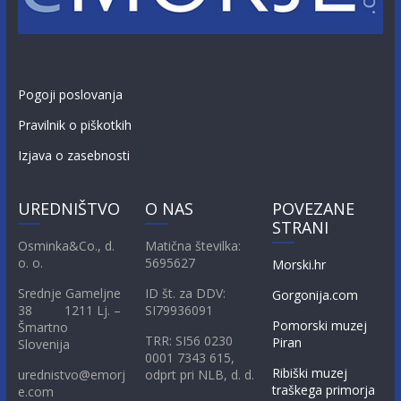
Pogoji poslovanja
Pravilnik o piškotkih
Izjava o zasebnosti
UREDNIŠTVO
O NAS
POVEZANE
STRANI
Osminka&Co., d.
Matična številka:
o. o.
5695627
Morski.hr
Srednje Gameljne
ID št. za DDV:
Gorgonija.com
38 1211 Lj. –
SI79936091
Pomorski muzej
Šmartno
TRR: SI56 0230
Piran
Slovenija
0001 7343 615,
Ribiški muzej
urednistvo@emorj
odprt pri NLB, d. d.
traškega primorja
e.com