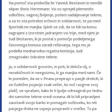
Na pomoč sta priskočila še Yannick Bestaven in nemški
skiper Boris Hermmann. Vsi so sprejeli plemenito
odločitev, najprej življenje, potem nadaljevanje tekme,
a za to sta potrebni srčnost in solidarnost, te pa med
športniki ne manjka. Sploh se zdi, da so bili na koncu
nagrajeni z izvrstnim jadranjem vsi trije, med njimi je
tudi Bestaven, ki je postal s pomočjo podeljenega
časovnega bonusa zaradi reševanja, tega mu je
podelila mednarodna regatna komisija, tudi
zmagovalec tokratne tekme.
Ja, o solidarnosti govorim, in poti, ki določa cilj, o
nesebičnosti in neegoizmu, ki ga manjka med nami. Če
le pomislim, da se v Piranu prepirajo o pasjih drekcih, ki
se čudežno pojavijo vsak večer, ko noč razgrne svoj
plašč, se vprašam, kako bi ti ljudje odreagirali po tednu
dni samotne tekme sredi oceana. Ali bi bili pripravljeni
zaustavili svojo barko in pomagati sočloveku, ko niti
pasjega dreka ne uspejo pospraviti v vrečko. Tu pa