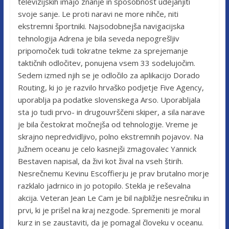
televizijskih imajo znanje in sposobnost udejanjiti
svoje sanje. Le proti naravi ne more nihče, niti
ekstremni športniki. Najsodobnejša navigacijska
tehnologija Adrena je bila seveda nepogrešljiv
pripomoček tudi tokratne tekme za sprejemanje
taktičnih odločitev, ponujena vsem 33 sodelujočim.
Sedem izmed njih se je odločilo za aplikacijo Dorado
Routing, ki jo je razvilo hrvaško podjetje Five Agency,
uporablja pa podatke slovenskega Arso. Uporabljala
sta jo tudi prvo- in drugouvrščeni skiper, a sila narave
je bila čestokrat močnejša od tehnologije. Vreme je
skrajno nepredvidljivo, polno ekstremnih pojavov. Na
Južnem oceanu je celo kasnejši zmagovalec Yannick
Bestaven napisal, da živi kot žival na vseh štirih.
Nesrečnemu Kevinu Escoffierju je prav brutalno morje
razklalo jadrnico in jo potopilo. Stekla je reševalna
akcija. Veteran Jean Le Cam je bil najbližje nesrečniku in
prvi, ki je prišel na kraj nezgode. Spremeniti je moral
kurz in se zaustaviti, da je pomagal človeku v oceanu.