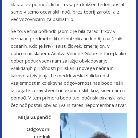
hlastačev po moči, ki bi jih vsaj za kakšen teden poslal
same v temo oceanskih noči, brez teorij zarote, a z
več vozovnicami za psihiatrijo.
Še to; večina poškodb jadrnic je bila zaradi trkov v
neznane predmete, ki nekontrolirano lebdijo na širnih
oceanih. Kdo je kriv? Taisti človek, zmeraj on, v
dobrem in slabem. Analiza Vendée Globe je torej lahko
dober poduk vsem nam za lažje obvladovanje
vsakdanjih priložnosti pri iskanju novega načina in
kakovosti življenja. Le medčloveška solidarnost,
vzajemnost in kolektivna odgovornost nas bodo rešili
iz zagate zdravstvenih in ekonomskih kriz, sicer nam ni
pomoči. V tem primeru bodo tudi občinski piranski kakci
čez noč postali obvladljiva in zares nepomembna stvar.
Mitja Zupančič
Odgovorni
urednik