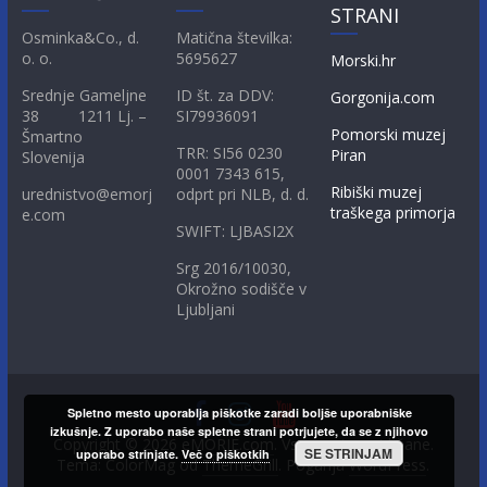
STRANI
Osminka&Co., d.
Matična številka:
o. o.
5695627
Morski.hr
Srednje Gameljne
ID št. za DDV:
Gorgonija.com
38 1211 Lj. –
SI79936091
Pomorski muzej
Šmartno
TRR: SI56 0230
Piran
Slovenija
0001 7343 615,
Ribiški muzej
urednistvo@emorj
odprt pri NLB, d. d.
traškega primorja
e.com
SWIFT: LJBASI2X
Srg 2016/10030,
Okrožno sodišče v
Ljubljani
Spletno mesto uporablja piškotke zaradi boljše uporabniške
izkušnje. Z uporabo naše spletne strani potrjujete, da se z njihovo
Copyright © 2026
eMORJE.com
. Vse pravice pridržane.
SE STRINJAM
uporabo strinjate.
Več o piškotkih
Tema: ColorMag od
ThemeGrill
. Poganja
WordPress
.