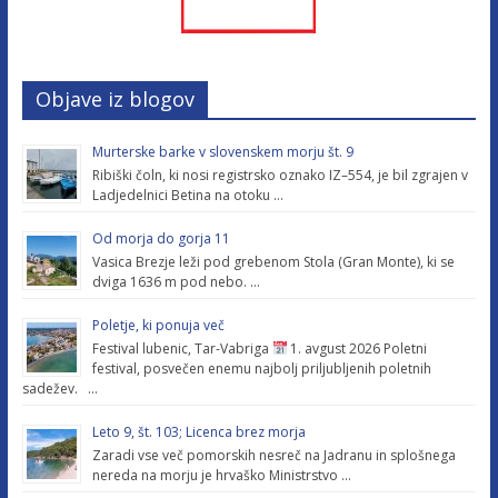
Objave iz blogov
Murterske barke v slovenskem morju št. 9
Ribiški čoln, ki nosi registrsko oznako IZ–554, je bil zgrajen v
Ladjedelnici Betina na otoku …
Od morja do gorja 11
Vasica Brezje leži pod grebenom Stola (Gran Monte), ki se
dviga 1636 m pod nebo. …
Poletje, ki ponuja več
Festival lubenic, Tar-Vabriga
1. avgust 2026 Poletni
festival, posvečen enemu najbolj priljubljenih poletnih
sadežev. …
Leto 9, št. 103; Licenca brez morja
Zaradi vse več pomorskih nesreč na Jadranu in splošnega
nereda na morju je hrvaško Ministrstvo …