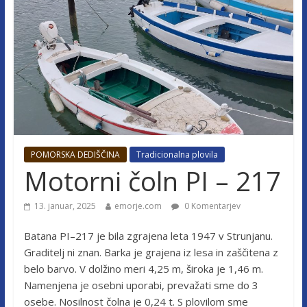
POMORSKA DEDIŠČINA
Tradicionalna plovila
Motorni čoln PI – 217
13. januar, 2025
emorje.com
0 Komentarjev
Batana PI–217 je bila zgrajena leta 1947 v Strunjanu.
Graditelj ni znan. Barka je grajena iz lesa in zaščitena z
belo barvo. V dolžino meri 4,25 m, široka je 1,46 m.
Namenjena je osebni uporabi, prevažati sme do 3
osebe. Nosilnost čolna je 0,24 t. S plovilom sme