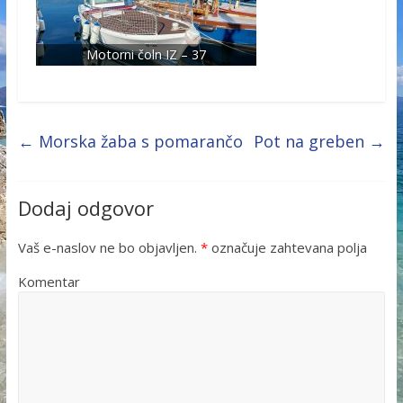
Motorni čoln IZ – 37
←
Morska žaba s pomarančo
Pot na greben
→
Dodaj odgovor
Vaš e-naslov ne bo objavljen.
*
označuje zahtevana polja
Komentar