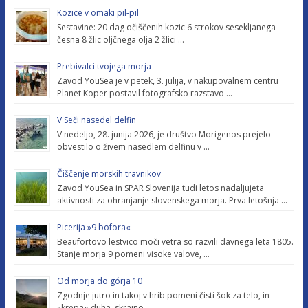
Kozice v omaki pil-pil
Sestavine: 20 dag očiščenih kozic 6 strokov sesekljanega
česna 8 žlic oljčnega olja 2 žlici …
Prebivalci tvojega morja
Zavod YouSea je v petek, 3. julija, v nakupovalnem centru
Planet Koper postavil fotografsko razstavo …
V Seči nasedel delfin
V nedeljo, 28. junija 2026, je društvo Morigenos prejelo
obvestilo o živem nasedlem delfinu v …
Čiščenje morskih travnikov
Zavod YouSea in SPAR Slovenija tudi letos nadaljujeta
aktivnosti za ohranjanje slovenskega morja. Prva letošnja …
Picerija »9 bofora«
Beaufortovo lestvico moči vetra so razvili davnega leta 1805.
Stanje morja 9 pomeni visoke valove, …
Od morja do górja 10
Zgodnje jutro in takoj v hrib pomeni čisti šok za telo, in
»krepa« duha, skrajno …