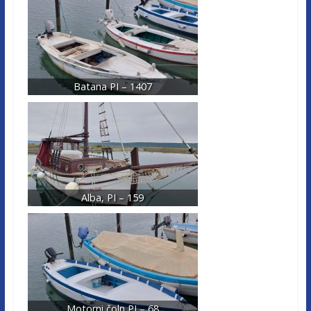
Batana PI – 1407
Alba, PI – 159
Motorni čoln PI – 68