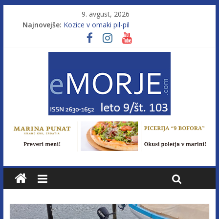
9. avgust, 2026
Najnovejše:
Kozice v omaki pil-pil
Leto 9, št. 103; Licenca brez morja
Od morja do gorja 11
Murterske barke v slovenskem morju št. 9
Poletje, ki ponuja več