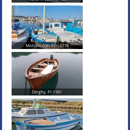
Motorni čoln PI – 2778
Dinghy, PI-1561