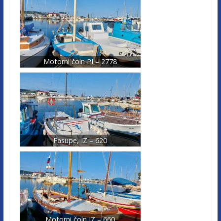
Motorni čoln PI – 2778
Fasupe, IZ – 620
Motorni čoln IZ – 660