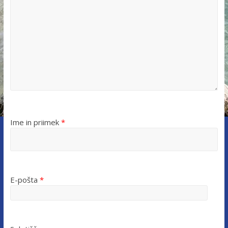
Ime in priimek
*
E-pošta
*