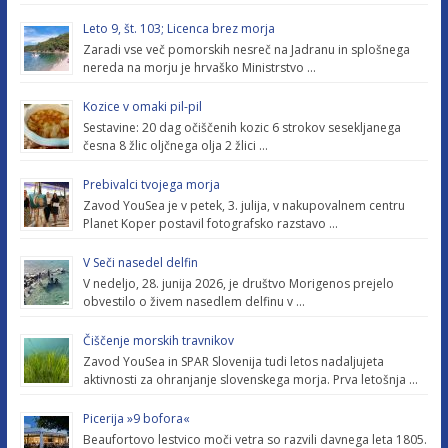
Leto 9, št. 103; Licenca brez morja
Zaradi vse več pomorskih nesreč na Jadranu in splošnega
nereda na morju je hrvaško Ministrstvo …
Kozice v omaki pil-pil
Sestavine: 20 dag očiščenih kozic 6 strokov sesekljanega
česna 8 žlic oljčnega olja 2 žlici …
Prebivalci tvojega morja
Zavod YouSea je v petek, 3. julija, v nakupovalnem centru
Planet Koper postavil fotografsko razstavo …
V Seči nasedel delfin
V nedeljo, 28. junija 2026, je društvo Morigenos prejelo
obvestilo o živem nasedlem delfinu v …
Čiščenje morskih travnikov
Zavod YouSea in SPAR Slovenija tudi letos nadaljujeta
aktivnosti za ohranjanje slovenskega morja. Prva letošnja …
Picerija »9 bofora«
Beaufortovo lestvico moči vetra so razvili davnega leta 1805.