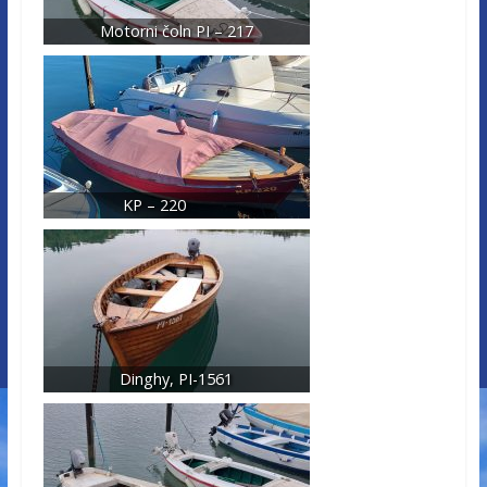
Motorni čoln PI – 217
KP – 220
Dinghy, PI-1561