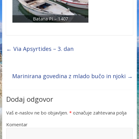
Batana PI – 1407
←
Via Apsyrtides – 3. dan
Marinirana govedina z mlado bučo in njoki
→
Dodaj odgovor
Vaš e-naslov ne bo objavljen.
*
označuje zahtevana polja
Komentar