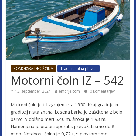
POMORSKA DEDIŠČINA
Tradicionalna plovila
Motorni čoln IZ – 542
13. september, 2024
emorje.com
0 Komentarjev
Motorni čoln je bil zgrajen leta 1950. Kraj gradnje in
graditelj nista znana. Lesena barka je zaščitena z belo
barvo. V dolžino meri 5,40 m, široka je 1,93 m.
Namenjena je osebni uporabi, prevažati sme do 8
oseb. Nosilnost čolna je 0,72 t, s plovilom sme