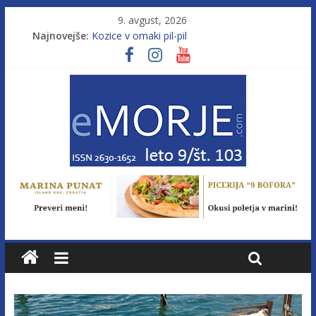
9. avgust, 2026
Najnovejše:
Kozice v omaki pil-pil
Leto 9, št. 103; Licenca brez morja
Od morja do gorja 11
Murterske barke v slovenskem morju št. 9
Poletje, ki ponuja več