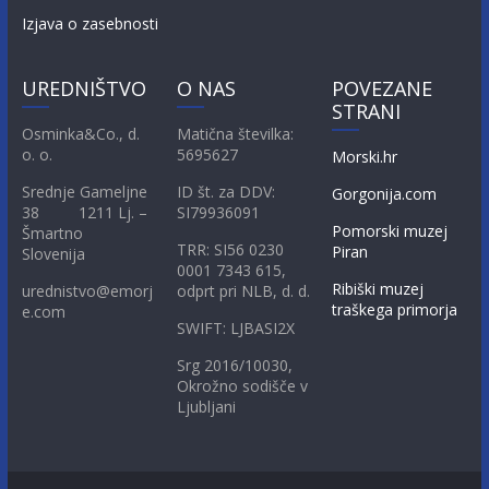
Izjava o zasebnosti
UREDNIŠTVO
O NAS
POVEZANE
STRANI
Osminka&Co., d.
Matična številka:
o. o.
5695627
Morski.hr
Srednje Gameljne
ID št. za DDV:
Gorgonija.com
38 1211 Lj. –
SI79936091
Pomorski muzej
Šmartno
TRR: SI56 0230
Piran
Slovenija
0001 7343 615,
Ribiški muzej
urednistvo@emorj
odprt pri NLB, d. d.
traškega primorja
e.com
SWIFT: LJBASI2X
Srg 2016/10030,
Okrožno sodišče v
Ljubljani