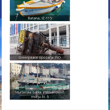
Batana, IZ-115
Greenpeace opozarja INO
Murterske barke v slovenskem
morju št. 5