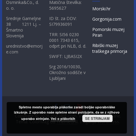
Osminka&Co., d.
Matična številka:
o. o.
5695627
Morski.hr
Srednje Gameljne
ID št. za DDV:
Gorgonija.com
38 1211 Lj. –
SI79936091
Pomorski muzej
Šmartno
TRR: SI56 0230
Piran
Slovenija
0001 7343 615,
Ribiški muzej
urednistvo@emorj
odprt pri NLB, d. d.
traškega primorja
e.com
SWIFT: LJBASI2X
Srg 2016/10030,
Okrožno sodišče v
Ljubljani
Spletno mesto uporablja piškotke zaradi boljše uporabniške
izkušnje. Z uporabo naše spletne strani potrjujete, da se z njihovo
Copyright © 2026
eMORJE.com
. Vse pravice pridržane.
SE STRINJAM
uporabo strinjate.
Več o piškotkih
Tema: ColorMag od
ThemeGrill
. Poganja
WordPress
.