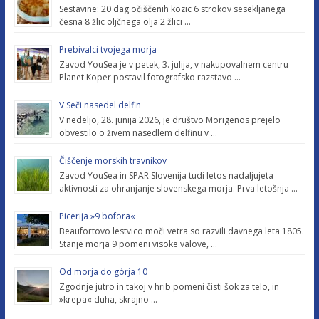
Sestavine: 20 dag očiščenih kozic 6 strokov sesekljanega
česna 8 žlic oljčnega olja 2 žlici …
Prebivalci tvojega morja
Zavod YouSea je v petek, 3. julija, v nakupovalnem centru
Planet Koper postavil fotografsko razstavo …
V Seči nasedel delfin
V nedeljo, 28. junija 2026, je društvo Morigenos prejelo
obvestilo o živem nasedlem delfinu v …
Čiščenje morskih travnikov
Zavod YouSea in SPAR Slovenija tudi letos nadaljujeta
aktivnosti za ohranjanje slovenskega morja. Prva letošnja …
Picerija »9 bofora«
Beaufortovo lestvico moči vetra so razvili davnega leta 1805.
Stanje morja 9 pomeni visoke valove, …
Od morja do górja 10
Zgodnje jutro in takoj v hrib pomeni čisti šok za telo, in
»krepa« duha, skrajno …