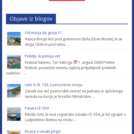
Objave iz blogov
Od morja do gorja 11
Vasica Brezje leži pod grebenom Stola (Gran Monte), ki se
dviga 1636 m pod nebo. …
Poletje, ki ponuja več
Festival lubenic, Tar-Vabriga
1. avgust 2026 Poletni
festival, posvečen enemu najbolj priljubljenih poletnih
sadežev. …
Leto 9, št. 103; Licenca brez morja
Zaradi vse več pomorskih nesreč na Jadranu in splošnega
nereda na morju je hrvaško Ministrstvo …
Pasara IZ–554
Ribiški čoln, ki nosi registrsko oznako IZ–554, je bil zgrajen v
Ladjedelnici Betina na otoku …
Kozice v omaki pil-pil