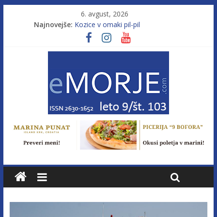
6. avgust, 2026
Najnovejše:
Kozice v omaki pil-pil
Leto 9, št. 103; Licenca brez morja
Od morja do gorja 11
Pasara IZ–554
Poletje, ki ponuja več