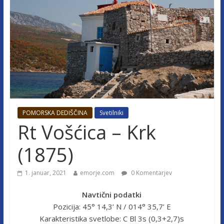
POMORSKA DEDIŠČINA
Svetilniki
Rt Vošćica – Krk
(1875)
1. januar, 2021
emorje.com
0 Komentarjev
Navtični podatki
Pozicija: 45° 14,3’ N / 014° 35,7’ E
Karakteristika svetlobe: C Bl 3s (0,3+2,7)s