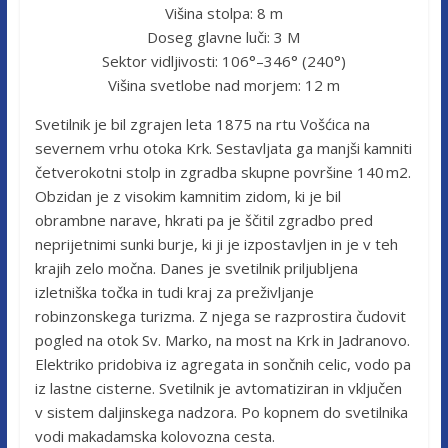
Višina stolpa: 8 m
Doseg glavne luči: 3 M
Sektor vidljivosti: 106°–346° (240°)
Višina svetlobe nad morjem: 12 m
Svetilnik je bil zgrajen leta 1875 na rtu Vošćica na
severnem vrhu otoka Krk. Sestavljata ga manjši kamniti
četverokotni stolp in zgradba skupne površine 140 m2.
Obzidan je z visokim kamnitim zidom, ki je bil
obrambne narave, hkrati pa je ščitil zgradbo pred
neprijetnimi sunki burje, ki ji je izpostavljen in je v teh
krajih zelo močna. Danes je svetilnik priljubljena
izletniška točka in tudi kraj za preživljanje
robinzonskega turizma. Z njega se razprostira čudovit
pogled na otok Sv. Marko, na most na Krk in Jadranovo.
Elektriko pridobiva iz agregata in sončnih celic, vodo pa
iz lastne cisterne. Svetilnik je avtomatiziran in vključen
v sistem daljinskega nadzora. Po kopnem do svetilnika
vodi makadamska kolovozna cesta.