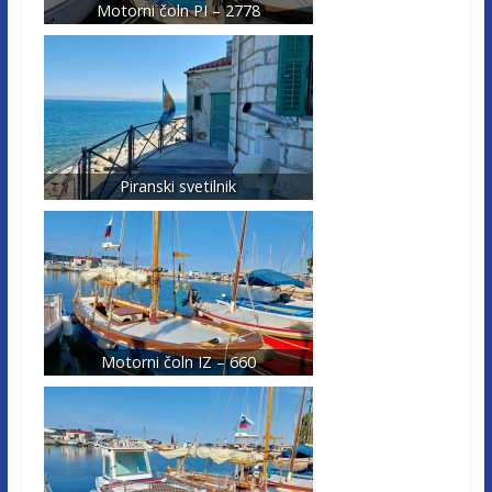
Motorni čoln PI – 2778
Piranski svetilnik
Motorni čoln IZ – 660