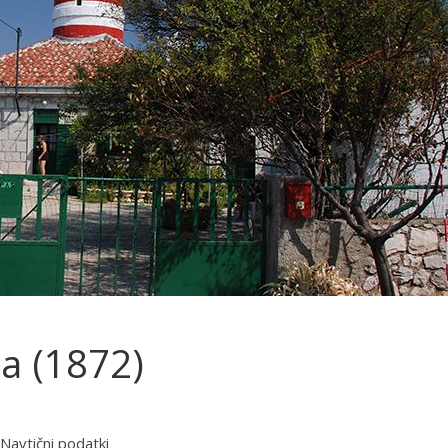
ca (1872)
Navtični podatki