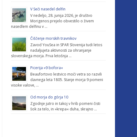
V Seči nasedel delfin
V nedeljo, 28. junija 2026, je društvo
Morigenos prejelo obvestilo o živem
nasedlem delfinu v …
Čiščenje morskih travnikov
Zavod YouSea in SPAR Slovenija tudi letos
nadaljujeta aktivnosti za ohranjanje
slovenskega morja. Prva letošnja …
Picerija »9 bofora«
Beaufortovo lestvico moči vetra so razvili
davnega leta 1805. Stanje morja 9 pomeni
visoke valove, …
Od morja do górja 10
Zgodnje jutro in takoj v hrib pomeni čisti
šok za telo, in »krepa« duha, skrajno …