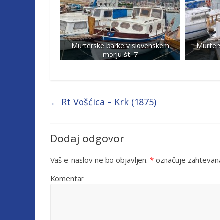
Murterske barke v slovenskem
Murter
morju št. 7
←
Rt Vošćica – Krk (1875)
Dodaj odgovor
Vaš e-naslov ne bo objavljen.
*
označuje zahtevana
Komentar