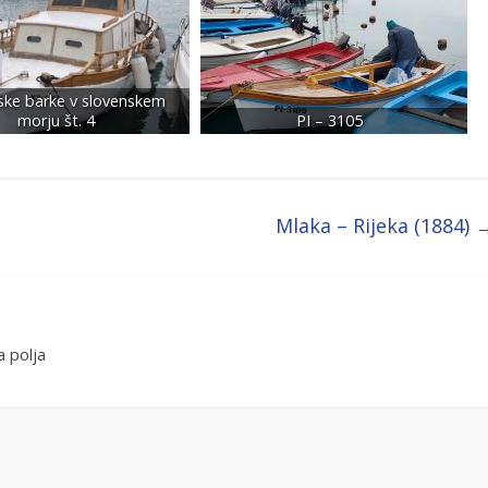
ske barke v slovenskem
morju št. 4
PI – 3105
Mlaka – Rijeka (1884)
 polja