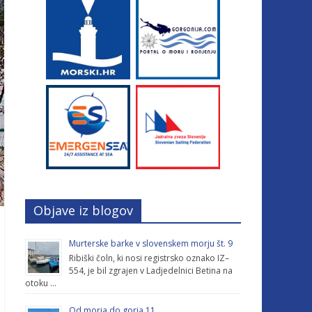
Objave iz blogov
Murterske barke v slovenskem morju št. 9
Ribiški čoln, ki nosi registrsko oznako IZ–
554, je bil zgrajen v Ladjedelnici Betina na
otoku …
Od morja do gorja 11