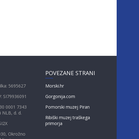
POVEZANE STRANI
ilka: 5695627
Morski.hr
V: SI79936091
Gorgonija.com
230 0001 7343
Pomorski muzej Piran
i NLB, d. d.
Ribiški muzej traškega
SI2X
primorja
030, Okrožno