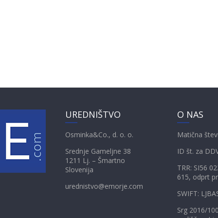
UREDNIŠTVO
O NAS
Osminka&Co., d. o. o.
Matična štev
Srednje Gameljne 38
ID št. za DD
1211 Lj. – Šmartno
TRR: SI56 0
Slovenija
615, odprt pr
urednistvo@emorje.com
SWIFT: LJBA
Srg 2016/10