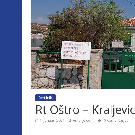
Svetilniki
Rt Oštro – Kraljevi
1. januar, 2021
emorje.com
0 Komentarjev