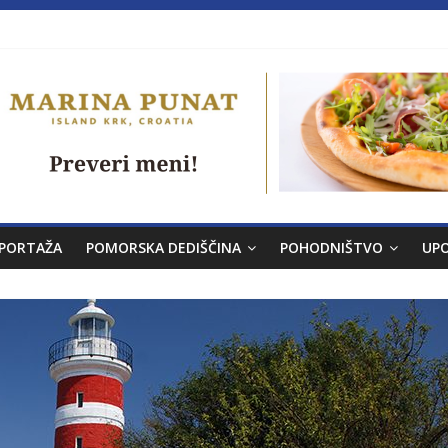
a brez morja
venskem morju št. 9
PORTAŽA
POMORSKA DEDIŠČINA
POHODNIŠTVO
UP