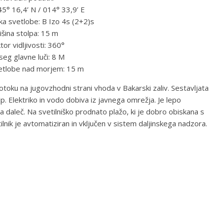
 45° 16,4’ N / 014° 33,9’ E
ka svetlobe: B Izo 4s (2+2)s
išina stolpa: 15 m
tor vidljivosti: 360°
eg glavne luči: 8 M
vetlobe nad morjem: 15 m
otoku na jugovzhodni strani vhoda v Bakarski zaliv. Sestavljata
p. Elektriko in vodo dobiva iz javnega omrežja. Je lepo
a daleč. Na svetilniško prodnato plažo, ki je dobro obiskana s
vetilnik je avtomatiziran in vključen v sistem daljinskega nadzora.