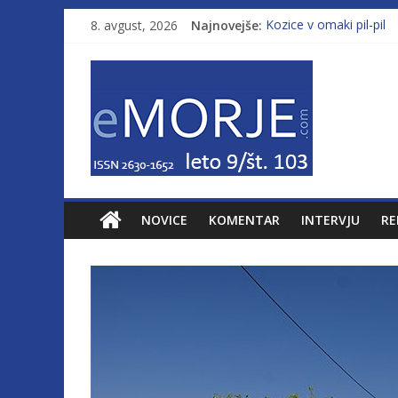
8. avgust, 2026
Najnovejše:
Kozice v omaki pil-pil
Leto 9, št. 103; Licenc
Od morja do gorja 11
Murterske barke v slo
Poletje, ki ponuja več
NOVICE
KOMENTAR
INTERVJU
RE