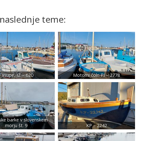
 naslednje teme:
Fasupe, IZ – 620
Motorni čoln PI – 2778
ske barke v slovenskem
morju št. 9
KP – 2242