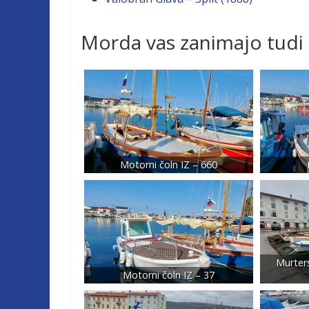
Morda vas zanimajo tudi
Motorni čoln IZ – 660
Murter
Motorni čoln IZ – 37