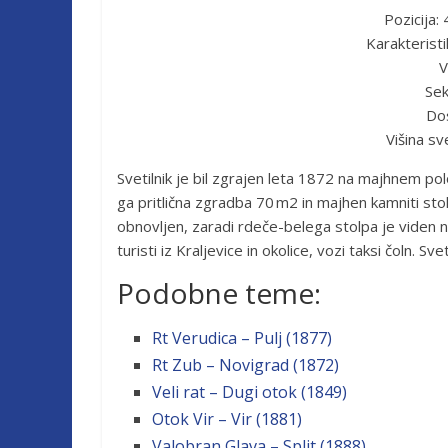
Pozicija:
Karakteristi
V
Sek
Dos
Višina s
Svetilnik je bil zgrajen leta 1872 na majhnem pol
ga pritlična zgradba 70 m2 in majhen kamniti stol
obnovljen, zaradi rdeče-belega stolpa je viden n
turisti iz Kraljevice in okolice, vozi taksi čoln. S
Podobne teme:
Rt Verudica – Pulj (1877)
Rt Zub – Novigrad (1872)
Veli rat – Dugi otok (1849)
Otok Vir – Vir (1881)
Valobran Glava – Split (1888)