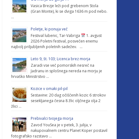
Vasica Brezje leži pod grebenom Stola
(Gran Monte), ki se dviga 1636 m pod nebo.
…
Poletje, ki ponuja več
Festival lubenic, Tar-Vabriga
1. avgust
2026 Poletni festival, posvečen enemu
najbolj priljubljenih poletnih sadežev. …
Leto 9, št. 103; Licenca brez morja
Zaradi vse več pomorskih nesreč na
Jadranu in splošnega nereda na morju je
hrvaško Ministrstvo …
Kozice v omaki pil-pil
Sestavine: 20 dag očiščenih kozic 6 strokov
sesekljanega česna 8 žlic oljčnega olja 2
žlici …
Prebivalci tvojega morja
Zavod YouSea je v petek, 3. julija, v
nakupovalnem centru Planet Koper postavil
fotografsko razstavo …