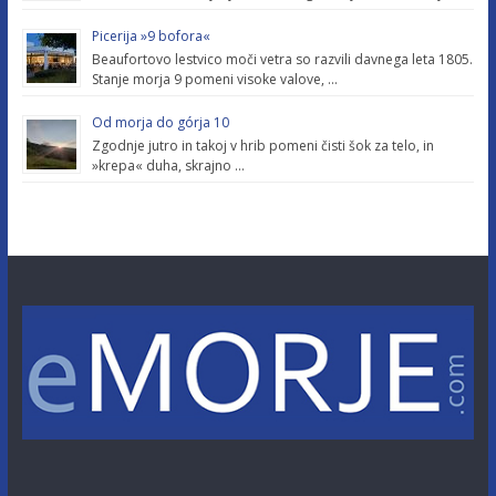
Picerija »9 bofora«
Beaufortovo lestvico moči vetra so razvili davnega leta 1805.
Stanje morja 9 pomeni visoke valove, …
Od morja do górja 10
Zgodnje jutro in takoj v hrib pomeni čisti šok za telo, in
»krepa« duha, skrajno …