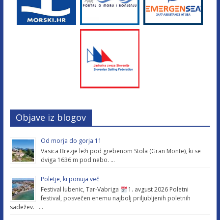
Objave iz blogov
Od morja do gorja 11
Vasica Brezje leži pod grebenom Stola (Gran Monte), ki se
dviga 1636 m pod nebo. …
Poletje, ki ponuja več
Festival lubenic, Tar-Vabriga
1. avgust 2026 Poletni
festival, posvečen enemu najbolj priljubljenih poletnih
sadežev. …