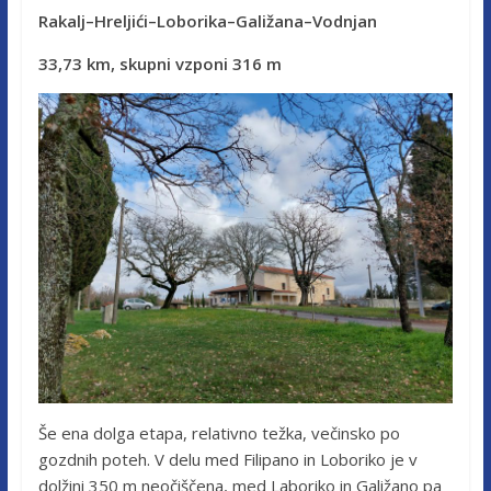
Rakalj–Hreljići–Loborika–Galižana–Vodnjan
33,73 km, skupni vzponi 316 m
Še ena dolga etapa, relativno težka, večinsko po
gozdnih poteh. V delu med Filipano in Loboriko je v
dolžini 350 m neočiščena, med Laboriko in Galižano pa