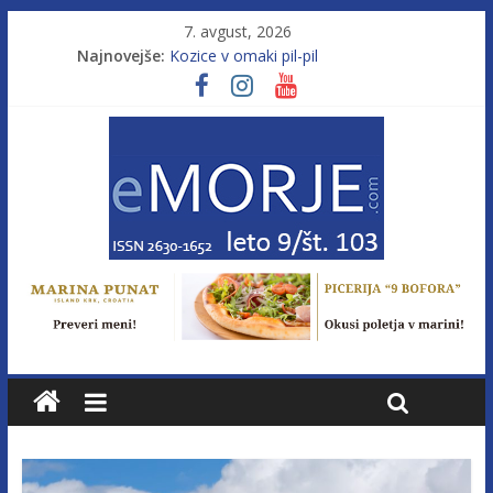
7. avgust, 2026
Najnovejše:
Kozice v omaki pil-pil
Leto 9, št. 103; Licenca brez morja
Od morja do gorja 11
Pasara IZ–554
Poletje, ki ponuja več