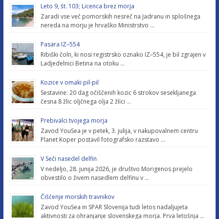
Leto 9, št. 103; Licenca brez morja
Zaradi vse več pomorskih nesreč na Jadranu in splošnega
nereda na morju je hrvaško Ministrstvo …
Pasara IZ–554
Ribiški čoln, ki nosi registrsko oznako IZ–554, je bil zgrajen v
Ladjedelnici Betina na otoku …
Kozice v omaki pil-pil
Sestavine: 20 dag očiščenih kozic 6 strokov sesekljanega
česna 8 žlic oljčnega olja 2 žlici …
Prebivalci tvojega morja
Zavod YouSea je v petek, 3. julija, v nakupovalnem centru
Planet Koper postavil fotografsko razstavo …
V Seči nasedel delfin
V nedeljo, 28. junija 2026, je društvo Morigenos prejelo
obvestilo o živem nasedlem delfinu v …
Čiščenje morskih travnikov
Zavod YouSea in SPAR Slovenija tudi letos nadaljujeta
aktivnosti za ohranjanje slovenskega morja. Prva letošnja …