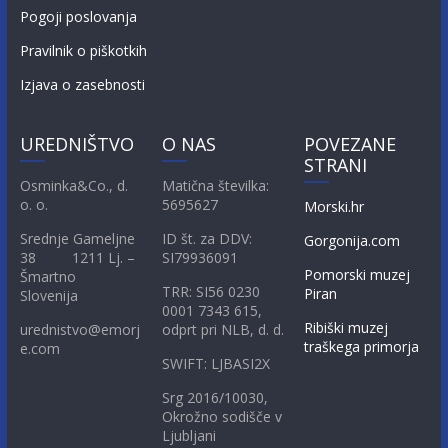
Pogoji poslovanja
Pravilnik o piškotkih
Izjava o zasebnosti
UREDNIŠTVO
O NAS
POVEZANE
STRANI
Osminka&Co., d.
Matična številka:
o. o.
5695627
Morski.hr
Srednje Gameljne
ID št. za DDV:
Gorgonija.com
38 1211 Lj. –
SI79936091
Pomorski muzej
Šmartno
TRR: SI56 0230
Piran
Slovenija
0001 7343 615,
Ribiški muzej
urednistvo@emorj
odprt pri NLB, d. d.
traškega primorja
e.com
SWIFT: LJBASI2X
Srg 2016/10030,
Okrožno sodišče v
Ljubljani