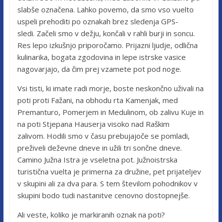
slabše označena. Lahko povemo, da smo vso vuelto
uspeli prehoditi po oznakah brez sledenja GPS-
sledi. Začeli smo v dežju, končali v rahli burji in soncu.
Res lepo izkušnjo priporočamo. Prijazni ljudje, odlična
kulinarika, bogata zgodovina in lepe istrske vasice
nagovarjajo, da čim prej vzamete pot pod noge.
Vsi tisti, ki imate radi morje, boste neskončno uživali na
poti proti Fažani, na obhodu rta Kamenjak, med
Premanturo, Pomerjem in Medulinom, ob zalivu Kuje in
na poti Stjepana Hauserja visoko nad Raškim
zalivom. Hodili smo v času prebujajoče se pomladi,
preživeli deževne dneve in užili tri sončne dneve.
Camino Južna Istra je vseletna pot. Južnoistrska
turistična vuelta je primerna za družine, pet prijateljev
v skupini ali za dva para. S tem številom pohodnikov v
skupini bodo tudi nastanitve cenovno dostopnejše.
Ali veste, koliko je markiranih oznak na poti?