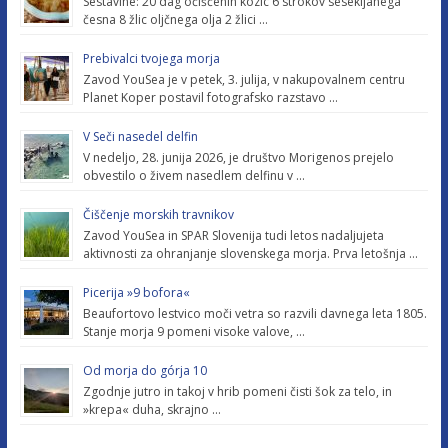
Sestavine: 20 dag očiščenih kozic 6 strokov sesekljanega
česna 8 žlic oljčnega olja 2 žlici …
Prebivalci tvojega morja
Zavod YouSea je v petek, 3. julija, v nakupovalnem centru
Planet Koper postavil fotografsko razstavo …
V Seči nasedel delfin
V nedeljo, 28. junija 2026, je društvo Morigenos prejelo
obvestilo o živem nasedlem delfinu v …
Čiščenje morskih travnikov
Zavod YouSea in SPAR Slovenija tudi letos nadaljujeta
aktivnosti za ohranjanje slovenskega morja. Prva letošnja …
Picerija »9 bofora«
Beaufortovo lestvico moči vetra so razvili davnega leta 1805.
Stanje morja 9 pomeni visoke valove, …
Od morja do górja 10
Zgodnje jutro in takoj v hrib pomeni čisti šok za telo, in
»krepa« duha, skrajno …