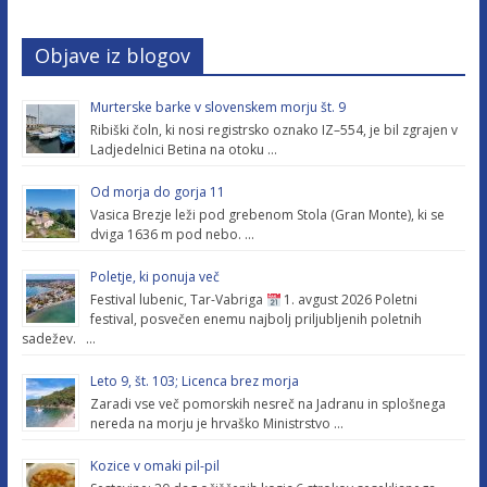
Objave iz blogov
Murterske barke v slovenskem morju št. 9
Ribiški čoln, ki nosi registrsko oznako IZ–554, je bil zgrajen v
Ladjedelnici Betina na otoku …
Od morja do gorja 11
Vasica Brezje leži pod grebenom Stola (Gran Monte), ki se
dviga 1636 m pod nebo. …
Poletje, ki ponuja več
Festival lubenic, Tar-Vabriga
1. avgust 2026 Poletni
festival, posvečen enemu najbolj priljubljenih poletnih
sadežev. …
Leto 9, št. 103; Licenca brez morja
Zaradi vse več pomorskih nesreč na Jadranu in splošnega
nereda na morju je hrvaško Ministrstvo …
Kozice v omaki pil-pil