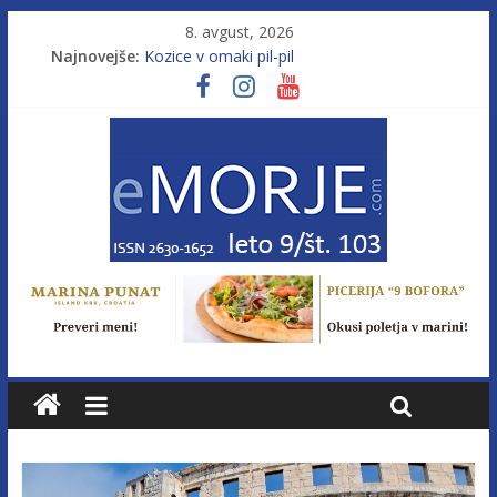
8. avgust, 2026
Najnovejše:
Kozice v omaki pil-pil
Leto 9, št. 103; Licenca brez morja
Od morja do gorja 11
Murterske barke v slovenskem morju št. 9
Poletje, ki ponuja več