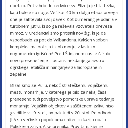
obetalo. Pot v hrib do cerkvice sv. Elizeja je bila težka,
kajti bolele so noge. Več kot 40 km dolga etapa prvega
dne je zahtevala svoj davek. Kot bumerang je udarila v
turobnem jutru, ki so ga reševala vzcvetela drevesa
mimoz. V Credencial smo pritisnili nov žig, ki je dal
vzpodbudo za pot do Valbandona. Kakšen vadbeni
kompleks ima policija tik ob morju, z lastnim
nogometnim igriščem! Pred Štinjanom nas je čakalo
novo presenečenje – ostanki nekdanjega avstro-
ogrskega letališča in hangarjev za hidroplane in
zepeline.
Bližali smo se Pulju, nekoč strateškemu vojaškemu
mestu monarhije, v katerega je bilo za nekaj časa
preneseno tudi poveljstvo pomorske uprave tedanje
monarhije. Vojaških objektov v zaščitenem zalivu niso
gradili le v 19. stol., ampak tudi v 20. stol. Po odhodu
JLA so večinsko popolnoma uničeni in kazijo obalo
Puljskega zaliva. A se premika. Prav tam, kjer je