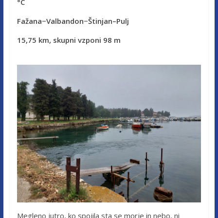
°C
Fažana−Valbandon−Štinjan–Pulj
15,75 km, skupni vzponi 98 m
Megleno jutro, ko spojila sta se morje in nebo, ni