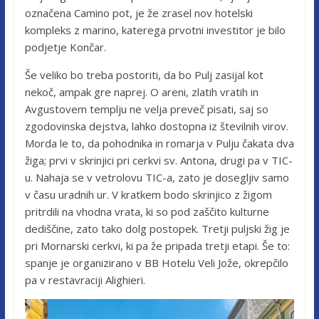
označena Camino pot, je že zrasel nov hotelski
kompleks z marino, katerega prvotni investitor je bilo
podjetje Končar.
Še veliko bo treba postoriti, da bo Pulj zasijal kot
nekoč, ampak gre naprej. O areni, zlatih vratih in
Avgustovem templju ne velja preveč pisati, saj so
zgodovinska dejstva, lahko dostopna iz številnih virov.
Morda le to, da pohodnika in romarja v Pulju čakata dva
žiga; prvi v skrinjici pri cerkvi sv. Antona, drugi pa v TIC-
u. Nahaja se v vetrolovu TIC-a, zato je dosegljiv samo
v času uradnih ur. V kratkem bodo skrinjico z žigom
pritrdili na vhodna vrata, ki so pod zaščito kulturne
dediščine, zato tako dolg postopek. Tretji puljski žig je
pri Mornarski cerkvi, ki pa že pripada tretji etapi. Še to:
spanje je organizirano v BB Hotelu Veli Jože, okrepčilo
pa v restavraciji Alighieri.