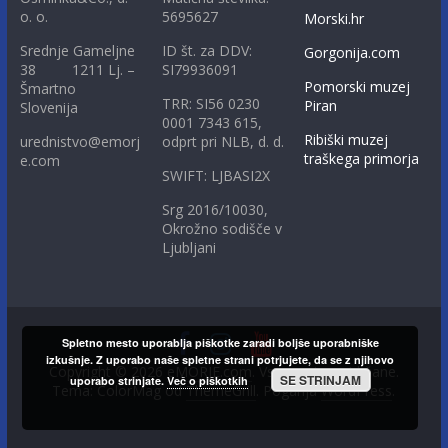
o. o.
5695627
Morski.hr
Srednje Gameljne
ID št. za DDV:
Gorgonija.com
38 1211 Lj. –
SI79936091
Pomorski muzej
Šmartno
TRR: SI56 0230
Piran
Slovenija
0001 7343 615,
Ribiški muzej
urednistvo@emorj
odprt pri NLB, d. d.
traškega primorja
e.com
SWIFT: LJBASI2X
Srg 2016/10030,
Okrožno sodišče v
Ljubljani
Spletno mesto uporablja piškotke zaradi boljše uporabniške
izkušnje. Z uporabo naše spletne strani potrjujete, da se z njihovo
Copyright © 2026
eMORJE.com
. Vse pravice pridržane.
SE STRINJAM
uporabo strinjate.
Več o piškotkih
Tema: ColorMag od
ThemeGrill
. Poganja
WordPress
.