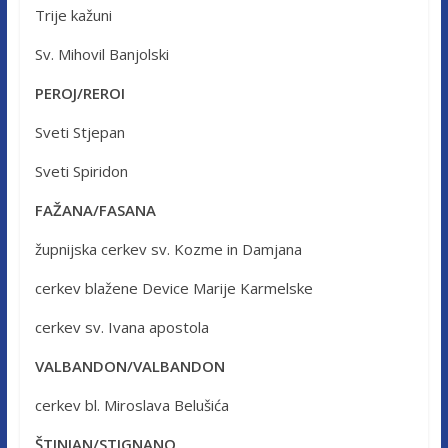
Trije kažuni
Sv. Mihovil Banjolski
PEROJ/REROI
Sveti Stjepan
Sveti Spiridon
FAŽANA/FASANA
župnijska cerkev sv. Kozme in Damjana
cerkev blažene Device Marije Karmelske
cerkev sv. Ivana apostola
VALBANDON/VALBANDON
cerkev bl. Miroslava Belušića
ŠTINJAN/STIGNANO