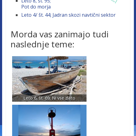
Leto 8, št. 95;
Pot do morja
Leto 4/ št. 44; Jadran skozi navtični sektor
Morda vas zanimajo tudi
naslednje teme:
Leto 6, št. 69; Ni vse zlato