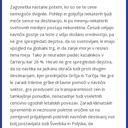
Zagonetka nastane potem, ko so se te cene
nemogoče dvignile. Pohlep in goljufija nekaterih ljudi
meče sence na destinacijo, ki po mnenju nekaterih
svetovnih medijev postaja nekorektna. Četudi veljajo
navtični gostje za tiste z višjo dodano vrednostjo, pa
ne gre spregledati dejstva, da so svetovljani, ki imajo
vpogled na globalni trg, in da zanje morje v resnici
nima meja. Tako je neuraden padec kazalnikov v
čarterju kar 26 %. Hkrati ne gre spregledati dejstva,
da se navtika na Jadranu obrača tudi proti drugim
destinacijam, kjer prednjačita Grčija in Turčija. Ne gre
le zaradi triletne grške državne pomoči v navtični
sektor, gre predvsem za transparentnost cen in
tamkajšnje ponudbe, nenazadnje tudi vseletnih
cenovno ugodnih letalskih povezav. Zaradi klimatskih
sprememb in neznosne poletne vročine se na
zemljevid priljubljenih poletnih navtičnih destinacij vse
bolj postavljata tudi Švedska in Poljska, da