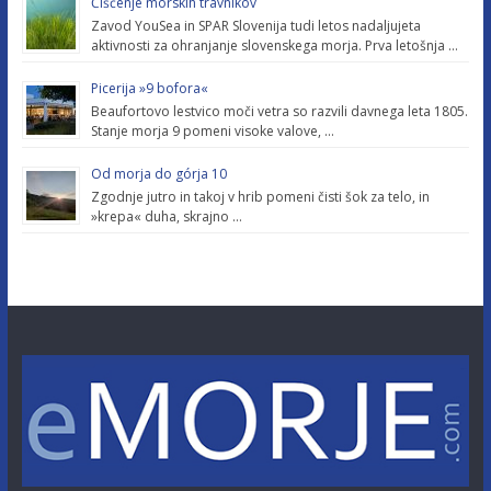
Čiščenje morskih travnikov
Zavod YouSea in SPAR Slovenija tudi letos nadaljujeta
aktivnosti za ohranjanje slovenskega morja. Prva letošnja …
Picerija »9 bofora«
Beaufortovo lestvico moči vetra so razvili davnega leta 1805.
Stanje morja 9 pomeni visoke valove, …
Od morja do górja 10
Zgodnje jutro in takoj v hrib pomeni čisti šok za telo, in
»krepa« duha, skrajno …