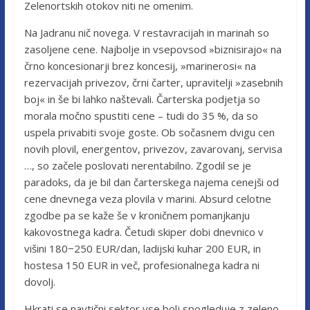
Zelenortskih otokov niti ne omenim.
Na Jadranu nič novega. V restavracijah in marinah so
zasoljene cene. Najbolje in vsepovsod »biznisirajo« na
črno koncesionarji brez koncesij, »marinerosi« na
rezervacijah privezov, črni čarter, upravitelji »zasebnih
boj« in še bi lahko naštevali. Čarterska podjetja so
morala močno spustiti cene – tudi do 35 %, da so
uspela privabiti svoje goste. Ob sočasnem dvigu cen
novih plovil, energentov, privezov, zavarovanj, servisa
…, so začele poslovati nerentabilno. Zgodil se je
paradoks, da je bil dan čarterskega najema cenejši od
cene dnevnega veza plovila v marini. Absurd celotne
zgodbe pa se kaže še v kroničnem pomanjkanju
kakovostnega kadra. Četudi skiper dobi dnevnico v
višini 180−250 EUR/dan, ladijski kuhar 200 EUR, in
hostesa 150 EUR in več, profesionalnega kadra ni
dovolj.
Hkrati se navtični sektor vse bolj spogleduje z zeleno