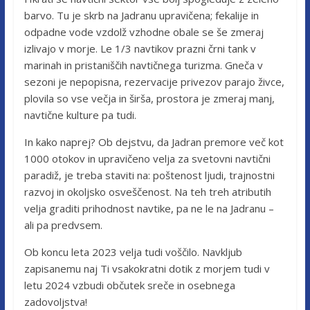
barvo. Tu je skrb na Jadranu upravičena; fekalije in
odpadne vode vzdolž vzhodne obale se še zmeraj
izlivajo v morje. Le 1/3 navtikov prazni črni tank v
marinah in pristaniščih navtičnega turizma. Gneča v
sezoni je nepopisna, rezervacije privezov parajo živce,
plovila so vse večja in širša, prostora je zmeraj manj,
navtične kulture pa tudi.
In kako naprej? Ob dejstvu, da Jadran premore več kot
1000 otokov in upravičeno velja za svetovni navtični
paradiž, je treba staviti na: poštenost ljudi, trajnostni
razvoj in okoljsko osveščenost. Na teh treh atributih
velja graditi prihodnost navtike, pa ne le na Jadranu –
ali pa predvsem.
Ob koncu leta 2023 velja tudi voščilo. Navkljub
zapisanemu naj Ti vsakokratni dotik z morjem tudi v
letu 2024 vzbudi občutek sreče in osebnega
zadovoljstva!