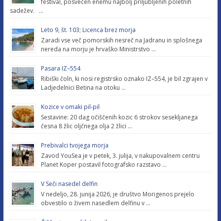
festival, posvečen enemu najbolj priljubljenih poletnih
sadežev. …
Leto 9, št. 103; Licenca brez morja
Zaradi vse več pomorskih nesreč na Jadranu in splošnega
nereda na morju je hrvaško Ministrstvo …
Pasara IZ–554
Ribiški čoln, ki nosi registrsko oznako IZ–554, je bil zgrajen v
Ladjedelnici Betina na otoku …
Kozice v omaki pil-pil
Sestavine: 20 dag očiščenih kozic 6 strokov sesekljanega
česna 8 žlic oljčnega olja 2 žlici …
Prebivalci tvojega morja
Zavod YouSea je v petek, 3. julija, v nakupovalnem centru
Planet Koper postavil fotografsko razstavo …
V Seči nasedel delfin
V nedeljo, 28. junija 2026, je društvo Morigenos prejelo
obvestilo o živem nasedlem delfinu v …