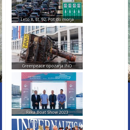
Leto 8, št. 92; Pot do morja
Greenpeace opozarja INO
Reka Boat Show 2023