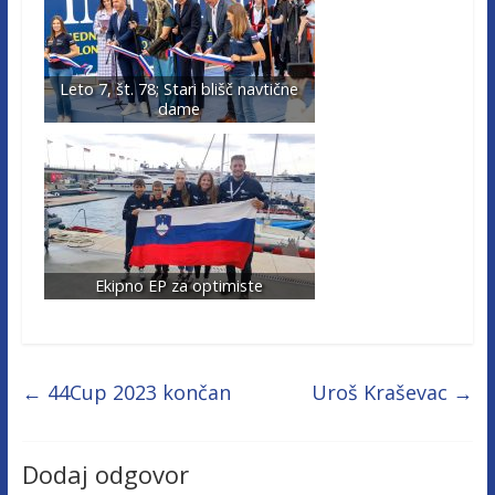
Leto 7, št. 78; Stari blišč navtične
dame
Ekipno EP za optimiste
←
44Cup 2023 končan
Uroš Kraševac
→
Dodaj odgovor