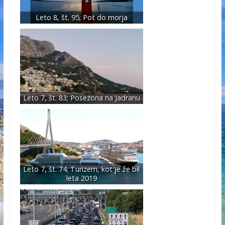
Leto 8, št. 95; Pot do morja
Leto 7, št. 83; Posezona na Jadranu
Leto 7, št. 74; Turizem, kot je že bil
leta 2019