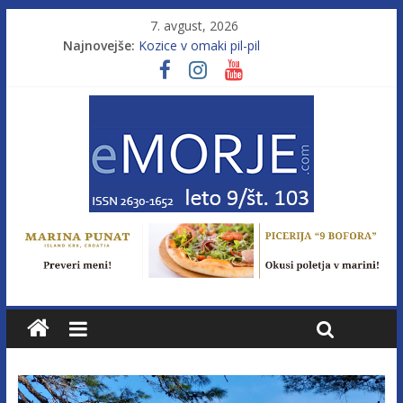
7. avgust, 2026
Najnovejše:
Kozice v omaki pil-pil
Leto 9, št. 103; Licenca brez morja
Od morja do gorja 11
Pasara IZ–554
Poletje, ki ponuja več