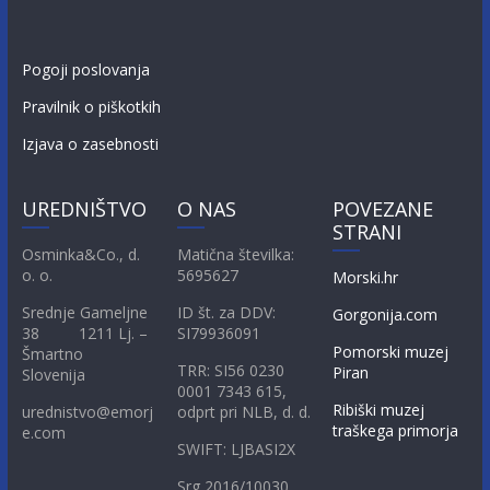
Pogoji poslovanja
Pravilnik o piškotkih
Izjava o zasebnosti
UREDNIŠTVO
O NAS
POVEZANE
STRANI
Osminka&Co., d.
Matična številka:
o. o.
5695627
Morski.hr
Srednje Gameljne
ID št. za DDV:
Gorgonija.com
38 1211 Lj. –
SI79936091
Pomorski muzej
Šmartno
TRR: SI56 0230
Piran
Slovenija
0001 7343 615,
Ribiški muzej
urednistvo@emorj
odprt pri NLB, d. d.
traškega primorja
e.com
SWIFT: LJBASI2X
Srg 2016/10030,