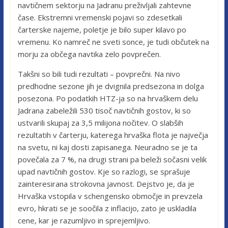
navtičnem sektorju na Jadranu preživljali zahtevne
čase. Ekstremni vremenski pojavi so zdesetkali
čarterske najeme, poletje je bilo super kilavo po
vremenu. Ko namreč ne sveti sonce, je tudi občutek na
morju za občega navtika zelo povprečen.
Takšni so bili tudi rezultati – povprečni. Na nivo
predhodne sezone jih je dvignila predsezona in dolga
posezona. Po podatkih HTZ-ja so na hrvaškem delu
Jadrana zabeležili 530 tisoč navtičnih gostov, ki so
ustvarili skupaj za 3,5 milijona nočitev. O slabših
rezultatih v čarterju, katerega hrvaška flota je največja
na svetu, ni kaj dosti zapisanega. Neuradno se je ta
povečala za 7 %, na drugi strani pa beleži sočasni velik
upad navtičnih gostov. Kje so razlogi, se sprašuje
zainteresirana strokovna javnost. Dejstvo je, da je
Hrvaška vstopila v schengensko območje in prevzela
evro, hkrati se je soočila z inflacijo, zato je uskladila
cene, kar je razumljivo in sprejemljivo.