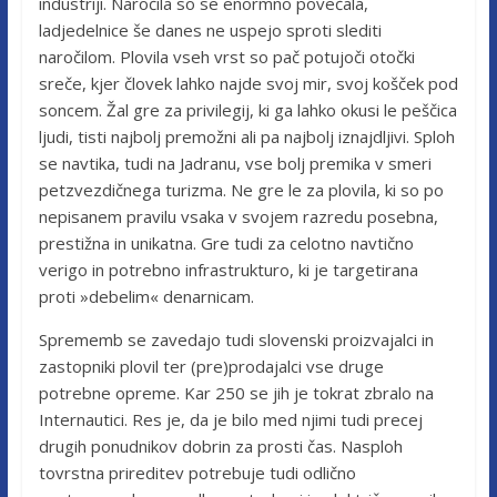
industriji. Naročila so se enormno povečala,
ladjedelnice še danes ne uspejo sproti slediti
naročilom. Plovila vseh vrst so pač potujoči otočki
sreče, kjer človek lahko najde svoj mir, svoj košček pod
soncem. Žal gre za privilegij, ki ga lahko okusi le peščica
ljudi, tisti najbolj premožni ali pa najbolj iznajdljivi. Sploh
se navtika, tudi na Jadranu, vse bolj premika v smeri
petzvezdičnega turizma. Ne gre le za plovila, ki so po
nepisanem pravilu vsaka v svojem razredu posebna,
prestižna in unikatna. Gre tudi za celotno navtično
verigo in potrebno infrastrukturo, ki je targetirana
proti »debelim« denarnicam.
Sprememb se zavedajo tudi slovenski proizvajalci in
zastopniki plovil ter (pre)prodajalci vse druge
potrebne opreme. Kar 250 se jih je tokrat zbralo na
Internautici. Res je, da je bilo med njimi tudi precej
drugih ponudnikov dobrin za prosti čas. Nasploh
tovrstna prireditev potrebuje tudi odlično