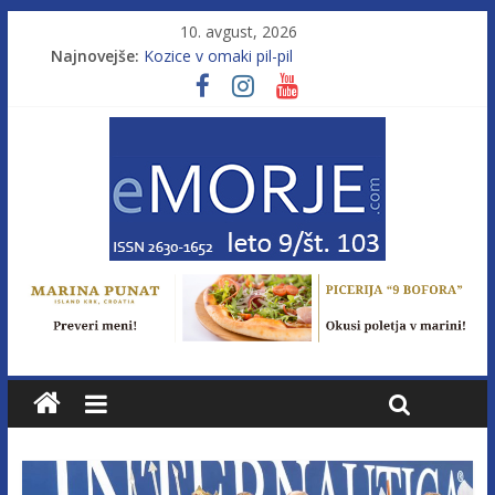
10. avgust, 2026
Najnovejše:
Kozice v omaki pil-pil
Leto 9, št. 103; Licenca brez morja
Od morja do gorja 11
Murterske barke v slovenskem morju št. 9
Poletje, ki ponuja več