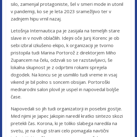
silo, zamenjal protagoniste, šel v smeri mode in utonil
v pandemiji, ko se je leta 2023 sramežljivo ter v
zadnjem hipu vrnil nazaj.
Letošnja Internautica pa je zasijala na temeljih stare
slave in v novih oblačilih. Idejni oče Jurij Korenc je ob
sebi izbral izkušeno ekipo, k organizaciji je tvorno
pristopila tudi Marina Portorož z direktorjem Miho
Zupancem na čelu, odzvali so se razstavljavci, še
lokalna skupnost je z odprtimi rokami sprejela
dogodek. Na koncu se je usmililo tudi vreme in vsaj
vikend je bil polno s soncem obsijan. Portoroški
mednarodni salon plovil je uspel in napovedal boljše
čase.
Napovedali so jih tudi organizatorji in posebni gostje.
Med njimi je Japec Jakopin naredil kratko sintezo skozi
pretekli čas. Korona, ki je toliko slabega naredila na
svetu, je na drugi strani celo pomagala navtični