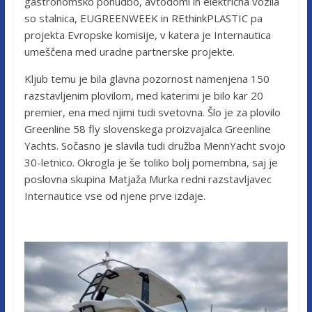
gastronomsko ponudbo, avtodomi in električna vozila
so stalnica, EUGREENWEEK in REthinkPLASTIC pa
projekta Evropske komisije, v katera je Internautica
umeščena med uradne partnerske projekte.
Kljub temu je bila glavna pozornost namenjena 150
razstavljenim plovilom, med katerimi je bilo kar 20
premier, ena med njimi tudi svetovna. Šlo je za plovilo
Greenline 58 fly slovenskega proizvajalca Greenline
Yachts. Sočasno je slavila tudi družba MennYacht svojo
30-letnico. Okrogla je še toliko bolj pomembna, saj je
poslovna skupina Matjaža Murka redni razstavljavec
Internautice vse od njene prve izdaje.