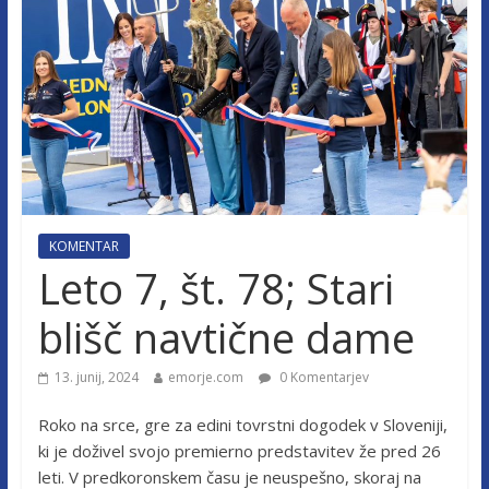
KOMENTAR
Leto 7, št. 78; Stari
blišč navtične dame
13. junij, 2024
emorje.com
0 Komentarjev
Roko na srce, gre za edini tovrstni dogodek v Sloveniji,
ki je doživel svojo premierno predstavitev že pred 26
leti. V predkoronskem času je neuspešno, skoraj na