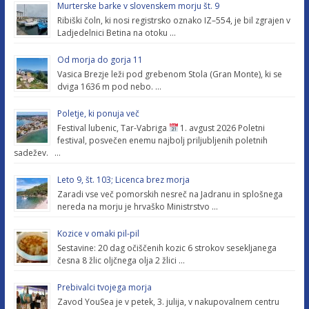
Murterske barke v slovenskem morju št. 9
Ribiški čoln, ki nosi registrsko oznako IZ–554, je bil zgrajen v
Ladjedelnici Betina na otoku …
Od morja do gorja 11
Vasica Brezje leži pod grebenom Stola (Gran Monte), ki se
dviga 1636 m pod nebo. …
Poletje, ki ponuja več
Festival lubenic, Tar-Vabriga
1. avgust 2026 Poletni
festival, posvečen enemu najbolj priljubljenih poletnih
sadežev. …
Leto 9, št. 103; Licenca brez morja
Zaradi vse več pomorskih nesreč na Jadranu in splošnega
nereda na morju je hrvaško Ministrstvo …
Kozice v omaki pil-pil
Sestavine: 20 dag očiščenih kozic 6 strokov sesekljanega
česna 8 žlic oljčnega olja 2 žlici …
Prebivalci tvojega morja
Zavod YouSea je v petek, 3. julija, v nakupovalnem centru