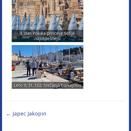
3. dan Pokala princese Sofije
najuspešnejši
Leto 9, št. 102; Srečanja barkajolov
←
Japec Jakopin