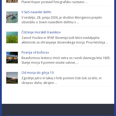
Planet Koper postavil fotografsko razstavo …
V Seči nasedel delfin
V nedeljo, 28. junija 2026, je društvo Morigenos prejelo
obvestilo o živem nasedlem delfinu v …
Čiščenje morskih travnikov
Zavod YouSea in SPAR Slovenija tudi letos nadaljujeta
aktivnosti za ohranjanje slovenskega morja. Prva letošnja …
Picerija »9 bofora«
Beaufortovo lestvico moči vetra so razvili davnega leta 1805.
Stanje morja 9 pomeni visoke valove, …
Od morja do górja 10
Zgodnje jutro in takoj v hrib pomeni čisti šok za telo, in
»krepa« duha, skrajno …