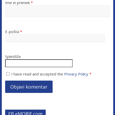
Ime in priimek
*
E-pošta
*
Spletišče
I have read and accepted the
Privacy Policy
*
FB eMORJE.com