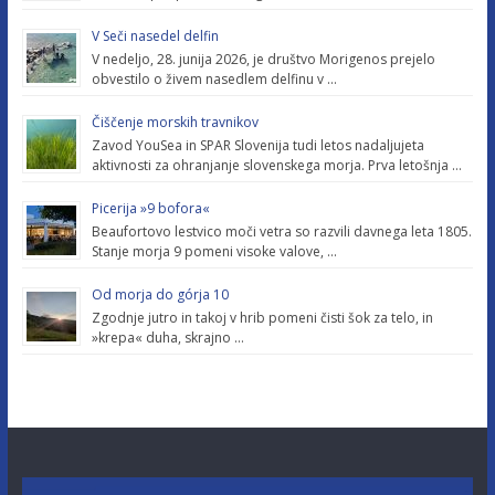
V Seči nasedel delfin
V nedeljo, 28. junija 2026, je društvo Morigenos prejelo
obvestilo o živem nasedlem delfinu v …
Čiščenje morskih travnikov
Zavod YouSea in SPAR Slovenija tudi letos nadaljujeta
aktivnosti za ohranjanje slovenskega morja. Prva letošnja …
Picerija »9 bofora«
Beaufortovo lestvico moči vetra so razvili davnega leta 1805.
Stanje morja 9 pomeni visoke valove, …
Od morja do górja 10
Zgodnje jutro in takoj v hrib pomeni čisti šok za telo, in
»krepa« duha, skrajno …