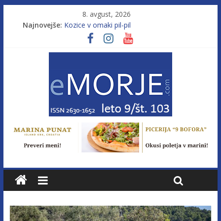
8. avgust, 2026
Najnovejše:
Kozice v omaki pil-pil
Leto 9, št. 103; Licenca brez morja
Od morja do gorja 11
Murterske barke v slovenskem morju št. 9
Poletje, ki ponuja več