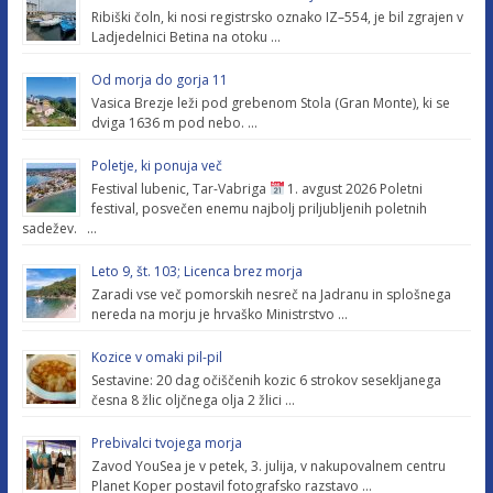
Ribiški čoln, ki nosi registrsko oznako IZ–554, je bil zgrajen v
Ladjedelnici Betina na otoku …
Od morja do gorja 11
Vasica Brezje leži pod grebenom Stola (Gran Monte), ki se
dviga 1636 m pod nebo. …
Poletje, ki ponuja več
Festival lubenic, Tar-Vabriga
1. avgust 2026 Poletni
festival, posvečen enemu najbolj priljubljenih poletnih
sadežev. …
Leto 9, št. 103; Licenca brez morja
Zaradi vse več pomorskih nesreč na Jadranu in splošnega
nereda na morju je hrvaško Ministrstvo …
Kozice v omaki pil-pil
Sestavine: 20 dag očiščenih kozic 6 strokov sesekljanega
česna 8 žlic oljčnega olja 2 žlici …
Prebivalci tvojega morja
Zavod YouSea je v petek, 3. julija, v nakupovalnem centru
Planet Koper postavil fotografsko razstavo …