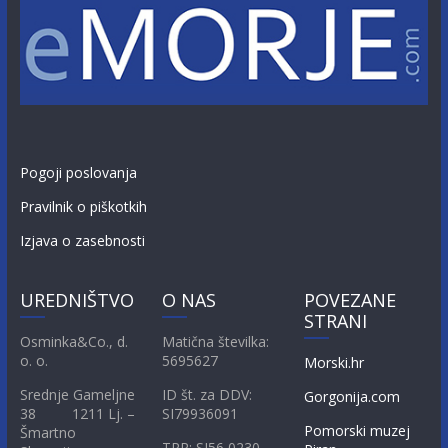
Pogoji poslovanja
Pravilnik o piškotkih
Izjava o zasebnosti
UREDNIŠTVO
O NAS
POVEZANE
STRANI
Osminka&Co., d.
Matična številka:
o. o.
5695627
Morski.hr
Srednje Gameljne
ID št. za DDV:
Gorgonija.com
38 1211 Lj. –
SI79936091
Pomorski muzej
Šmartno
TRR: SI56 0230