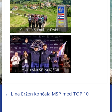
Camino Samobor DAN 1
Mladinsko SP za iQFOiL
←
Lina Eržen končala MSP med TOP 10