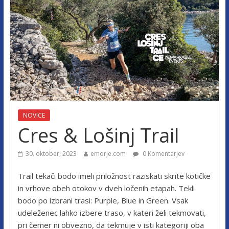
NOVICE
Cres & Lošinj Trail
30. oktober, 2023
emorje.com
0 Komentarjev
Trail tekači bodo imeli priložnost raziskati skrite kotičke
in vrhove obeh otokov v dveh ločenih etapah. Tekli
bodo po izbrani trasi: Purple, Blue in Green. Vsak
udeleženec lahko izbere traso, v kateri želi tekmovati,
pri čemer ni obvezno, da tekmuje v isti kategoriji oba