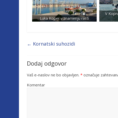
V Kopru
Luka Koper v znamenju rasti
←
Kornatski suhozidi
Dodaj odgovor
Vaš e-naslov ne bo objavljen.
*
označuje zahtevana
Komentar