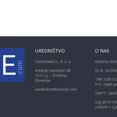
UREDNIŠTVO
O NAS
Osminka&Co., d. o. o.
Matična štev
Srednje Gameljne 38
ID št. za DD
1211 Lj. – Šmartno
TRR: SI56 0
Slovenija
615, odprt pr
urednistvo@emorje.com
SWIFT: LJBA
Srg 2016/10
sodišče v Lju