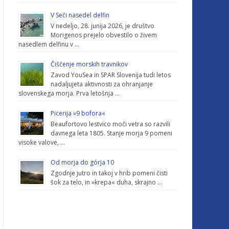
V Seči nasedel delfin
V nedeljo, 28. junija 2026, je društvo
Morigenos prejelo obvestilo o živem
nasedlem delfinu v …
Čiščenje morskih travnikov
Zavod YouSea in SPAR Slovenija tudi letos
nadaljujeta aktivnosti za ohranjanje
slovenskega morja. Prva letošnja …
Picerija »9 bofora«
Beaufortovo lestvico moči vetra so razvili
davnega leta 1805. Stanje morja 9 pomeni
visoke valove, …
Od morja do górja 10
Zgodnje jutro in takoj v hrib pomeni čisti
šok za telo, in »krepa« duha, skrajno …