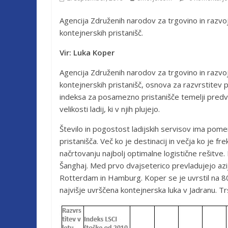
Agencija Združenih narodov za trgovino in razvo
kontejnerskih pristanišč.
Vir: Luka Koper
Agencija Združenih narodov za trgovino in razvo
kontejnerskih pristanišč, osnova za razvrstitev 
indeksa za posamezno pristanišče temelji predvs
velikosti ladij, ki v njih plujejo.
Število in pogostost ladijskih servisov ima po
pristanišča. Več ko je destinacij in večja ko je f
načrtovanju najbolj optimalne logistične rešitve. 
Šanghaj. Med prvo dvajseterico prevladujejo azi
Rotterdam in Hamburg. Koper se je uvrstil na 80
najvišje uvrščena kontejnerska luka v Jadranu. Tr