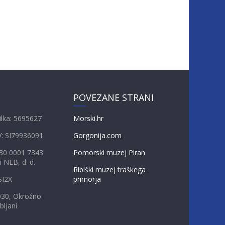
POVEZANE STRANI
ilka: 5695627
Morski.hr
V: SI79936091
Gorgonija.com
230 0001 7343
Pomorski muzej Piran
i NLB, d. d.
Ribiški muzej traškega
SI2X
primorja
030, Okrožno
bljani