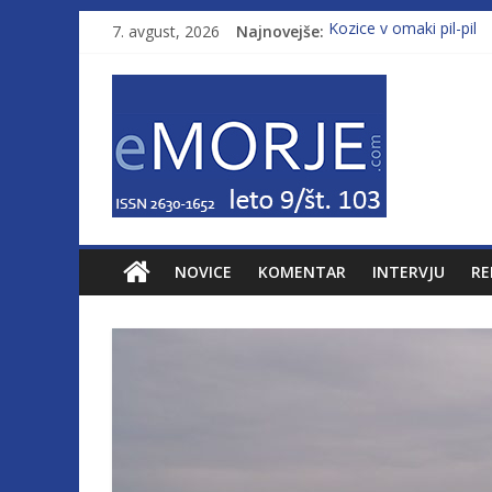
7. avgust, 2026
Najnovejše:
Kozice v omaki pil-pil
Leto 9, št. 103; Licenc
Od morja do gorja 11
Pasara IZ–554
Poletje, ki ponuja več
NOVICE
KOMENTAR
INTERVJU
RE