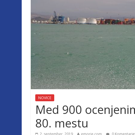
NOVICE
Med 900 ocenjenimi
80. mestu
2. september, 2019
emorje.com
0 Komentarje