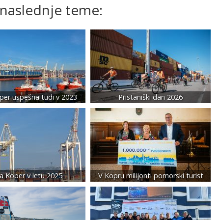
 naslednje teme:
per uspešna tudi v 2023
Pristaniški dan 2026
a Koper v letu 2025
V Kopru milijonti pomorski turist