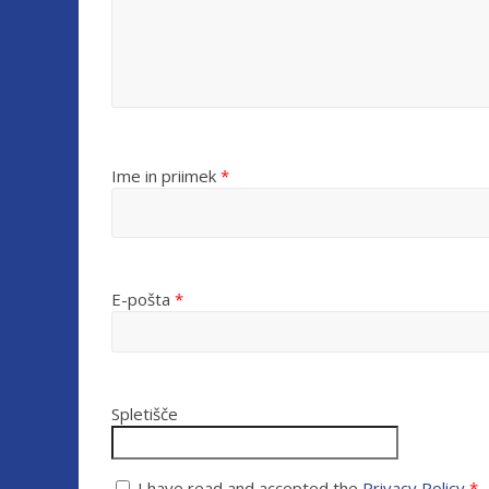
Ime in priimek
*
E-pošta
*
Spletišče
I have read and accepted the
Privacy Policy
*