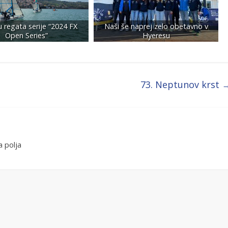
 regata serije “2024 FX
Naši še naprej zelo obetavno v
Open Series”
Hyeresu
73. Neptunov krst
 polja