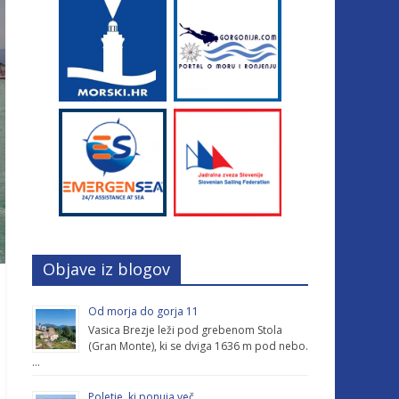
Objave iz blogov
Od morja do gorja 11
Vasica Brezje leži pod grebenom Stola
(Gran Monte), ki se dviga 1636 m pod nebo.
…
Poletje, ki ponuja več