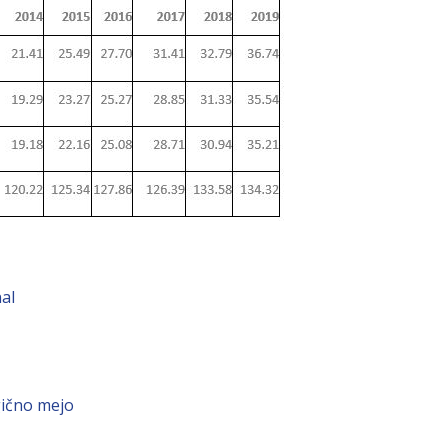
nal
ično mejo