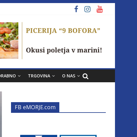
ORABNO
TRGOVINA
O NAS
FB eMORJE.com