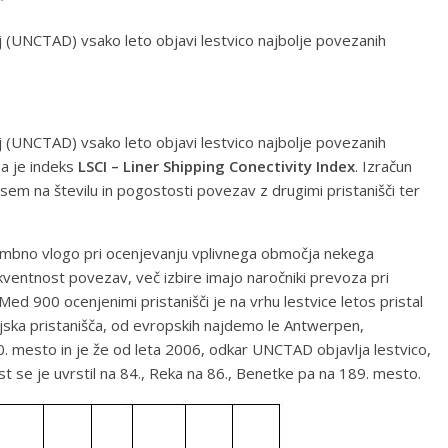
j (UNCTAD) vsako leto objavi lestvico najbolje povezanih
j (UNCTAD) vsako leto objavi lestvico najbolje povezanih
pa je indeks
LSCI – Liner Shipping Conectivity Index
. Izračun
em na številu in pogostosti povezav z drugimi pristanišči ter
membno vlogo pri ocenjevanju vplivnega območja nekega
rekventnost povezav, več izbire imajo naročniki prevoza pri
Med 900 ocenjenimi pristanišči je na vrhu lestvice letos pristal
jska pristanišča, od evropskih najdemo le Antwerpen,
. mesto in je že od leta 2006, odkar UNCTAD objavlja lestvico,
st se je uvrstil na 84., Reka na 86., Benetke pa na 189. mesto.