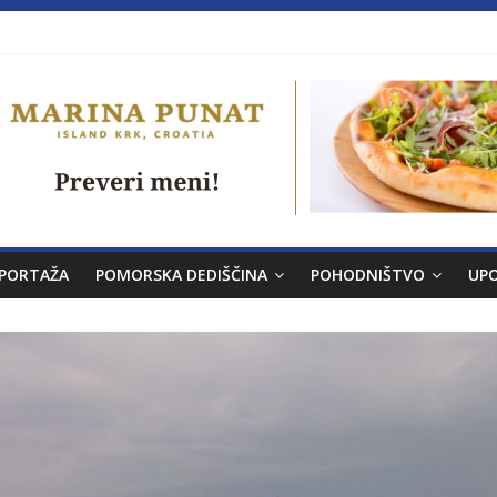
a brez morja
PORTAŽA
POMORSKA DEDIŠČINA
POHODNIŠTVO
UP