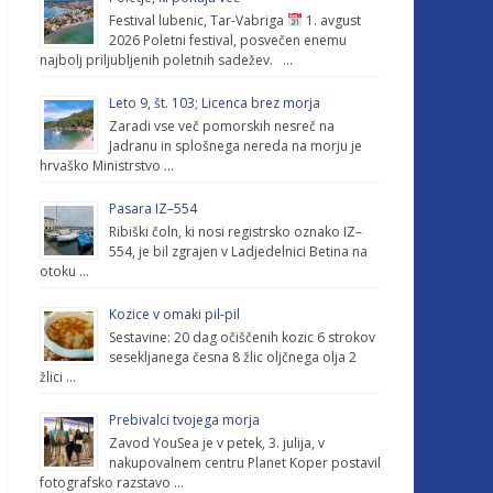
Festival lubenic, Tar-Vabriga
1. avgust
2026 Poletni festival, posvečen enemu
najbolj priljubljenih poletnih sadežev. …
Leto 9, št. 103; Licenca brez morja
Zaradi vse več pomorskih nesreč na
Jadranu in splošnega nereda na morju je
hrvaško Ministrstvo …
Pasara IZ–554
Ribiški čoln, ki nosi registrsko oznako IZ–
554, je bil zgrajen v Ladjedelnici Betina na
otoku …
Kozice v omaki pil-pil
Sestavine: 20 dag očiščenih kozic 6 strokov
sesekljanega česna 8 žlic oljčnega olja 2
žlici …
Prebivalci tvojega morja
Zavod YouSea je v petek, 3. julija, v
nakupovalnem centru Planet Koper postavil
fotografsko razstavo …