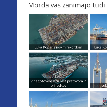
Morda vas zanimajo tudi
Luka Koper z novim rekordom
Luka Ko
V negotovem letu rast pretovora in
prihodkov
Luk